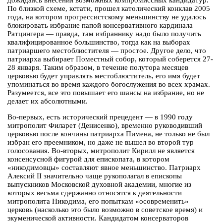
дожидаясь внесения возможных компромиссных кандидатур.
По близкой схеме, кстати, прошел католический конклав 2005
года, на котором прогрессистскому меньшинству не удалось
блокировать избрание папой консервативного кардинала
Ратцингера — правда, там избраннику надо было получить
квалифицированное большинство, тогда как на выборах
патриаршего местоблюстителя — простое. Другое дело, что
патриарха выбирает Поместный собор, который соберется 27-
28 января. Таким образом, в течение полутора месяцев
церковью будет управлять местоблюститель, его имя будет
упоминаться во время каждого богослужения во всех храмах.
Разумеется, все это повышает его шансы на избрание, но не
делает их абсолютными.
Во-первых, есть исторический прецедент — в 1990 году
митрополит Филарет (Денисенко), временно руководивший
церковью после кончины патриарха Пимена, не только не был
избран его преемником, но даже не вышел во второй тур
голосования. Во-вторых, митрополит Кирилл не является
консенсусной фигурой для епископата, в котором
«никодимовцы» составляют явное меньшинство. Патриарх
Алексий II значительно чаще рукополагал в епископы
выпускников Московской духовной академии, многие из
которых весьма сдержанно относятся к деятельности
митрополита Никодима, его попыткам «осовременить»
церковь (насколько это было возможно в советское время) и
экуменической активности. Кандидатом консерваторов