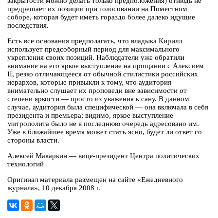
закрытости можно делать только предположения) отнюдь не
предрешает их позиции при голосовании на Поместном
соборе, которая будет иметь гораздо более далеко идущие
последствия.
Есть все основания предполагать, что владыка Кирилл
использует предсоборный период для максимального
укрепления своих позиций. Наблюдатели уже обратили
внимание на его яркое выступление на прощании с Алексием
II, резко отличающееся от обычной стилистики российских
иерархов, которые привыкли к тому, что аудитория
внимательно слушает их проповеди вне зависимости от
степени яркости — просто из уважения к сану. В данном
случае, аудитория была специфической — она включала в себя
президента и премьера; видимо, яркое выступление
митрополита было не в последнюю очередь адресовано им.
Уже в ближайшее время может стать ясно, будет ли ответ со
стороны власти.
Алексей Макаркин — вице-президент Центра политических
технологий
Оригинал материала размещен на сайте «Ежедневного
журнала», 10 декабря 2008 г.