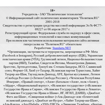
18+
Учредитель - ЗАО "Политические технологии"
© Информационный сайт политических комментариев "Политком.RU"
2001-2018
Свидетельство о регистрации средства массовой информации Эл № ФС77-
69227 от 06 апреля 2017 г.
Регистрирующий орган: Федеральная служба по надзору в сфере связи,
информационных технологий и массовых коммуникаций.
При полном или частичном использовании материалов сайта активная
гиперссылка на "Политком.RU" обязательна
Разработчик:
Standarta.NET
*Организации, экстремисты и террористы, запрещенные в РФ: Meta
(Facebook и Instagram), Русский добровольческий корпус (РДК), Украинская
повстанческая армия (УПА), Грузинский легион, Национал-Большевистская
партия (НБП), Талибан, Свидетели Иеговы, Мизантропик Дивижн,
Братство, Артподготовка, Тризуб им. Степана Бандеры, НСО, Славянский
союз, Формат-18, Хизб ут-Тахрир, Исламская партия Туркестана, Хайят
Тахрир аш-Шам, Таухид валь-Джихад, АУЕ, Братья мусульмане, Легион
«Свобода России» («Легион Свобода России»), «Чеченская Республика
Ичкерия», «Правый сектор», «Азов» (батальон «Азов», полк «Азов»),
«Айдар», «Национальный корпус», «Исламское государство» («Исламское
Государство Ирака и Сирии», «Исламское Государство Ирака и Леванта»,
«Исламское Государство Ирака и Шама», ИГ, ИГИЛ, ДАИШ), «Джабхат
Фатх аш-Шам», «Священная война» («Аль-Джихад» или «Египетский
исламский джихад»), «Джабхат ан-Нусра», «Хайят Тахрир-аш-Шам»,
«Аль-Каида», «Аш-Шабаб», «УНА-УНСО», «Движение Талибан», «Братья-