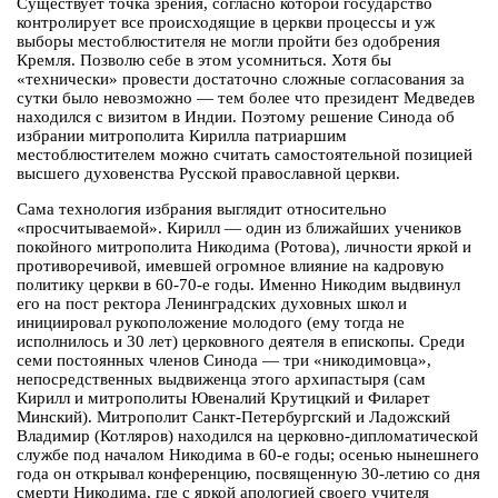
Существует точка зрения, согласно которой государство
контролирует все происходящие в церкви процессы и уж
выборы местоблюстителя не могли пройти без одобрения
Кремля. Позволю себе в этом усомниться. Хотя бы
«технически» провести достаточно сложные согласования за
сутки было невозможно — тем более что президент Медведев
находился с визитом в Индии. Поэтому решение Синода об
избрании митрополита Кирилла патриаршим
местоблюстителем можно считать самостоятельной позицией
высшего духовенства Русской православной церкви.
Cама технология избрания выглядит относительно
«просчитываемой». Кирилл — один из ближайших учеников
покойного митрополита Никодима (Ротова), личности яркой и
противоречивой, имевшей огромное влияние на кадровую
политику церкви в 60-70-е годы. Именно Никодим выдвинул
его на пост ректора Ленинградских духовных школ и
инициировал рукоположение молодого (ему тогда не
исполнилось и 30 лет) церковного деятеля в епископы. Среди
семи постоянных членов Синода — три «никодимовца»,
непосредственных выдвиженца этого архипастыря (сам
Кирилл и митрополиты Ювеналий Крутицкий и Филарет
Минский). Митрополит Санкт-Петербургский и Ладожский
Владимир (Котляров) находился на церковно-дипломатической
службе под началом Никодима в 60-е годы; осенью нынешнего
года он открывал конференцию, посвященную 30-летию со дня
смерти Никодима, где с яркой апологией своего учителя