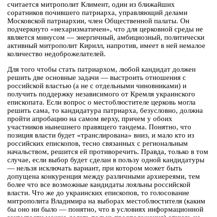
считается митрополит Климент, один из ближайших
соратников почившего патриарха, управляющий делами
Московской патриархии, член Общественной палаты. Он
подчеркнуто «нехаризматичен», что для церковной среды не
является минусом — энергичный, амбициозный, политически
активный митрополит Кирилл, напротив, имеет в ней немалое
количество недоброжелателей.
Для того чтобы стать патриархом, любой кандидат должен
решить две основные задачи — выстроить отношения с
российской властью (а не с отдельными чиновниками) и
получить поддержку независимого от Кремля украинского
епископата. Если вопрос о местоблюстителе церковь могла
решить сама, то кандидатура патриарха, безусловно, должна
пройти апробацию на самом верху, причем у обоих
участников нынешнего правящего тандема. Понятно, что
позиция власти будет «транслирована» вниз, и мало кто из
российских епископов, тесно связанных с региональным
начальством, решится ей противоречить. Правда, только в том
случае, если выбор будет сделан в пользу одной кандидатуры
— нельзя исключать вариант, при котором может быть
допущена конкуренция между различными архиереями, тем
более что все возможные кандидаты лояльны российской
власти. Что же до украинских епископов, то голосование
митрополита Владимира на выборах местоблюстителя (каким
бы оно ни было — понятно, что в условиях информационной