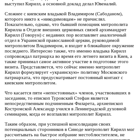
выступил Кирилл, а основной доклад делал Ювеналий.
Сложнее с киевским владыкой Владимиром (Сабоданом),
которого никто к «никодимовцам» не причислял.
Показательно, однако, что бывший помощник митрополита
Кирилла в Отделе внешних церковных связей архимандрит
Кирилл (Говорун) с недавних пор возглавляет аналогичный
отдел в Украинской православной церкви, руководимой
митрополитом Владимиром, и входит в ближайшее окружение
последнего. Интересно также, что именно владыка Кирилл
сопровождал патриарха во время его летнего визита в Киев, а
также принимал самое активное участие в подготовке этого
визита. Представляется, что сейчас именно митрополит
Кирилл формулирует «украинскую» политику Московского
патриархата, что предусматривает постоянный контакт с
киевским митрополитом.
Что касается пяти «непостоянных» членов, участвовавших в
заседании, то епископ Туровский Стефан является
непосредственным подчиненным Филарета, архиепископ
Костромской Александр учился в Ленинградской духовной
семинарии, когда ее возглавлял митрополит Кирилл.
Таким образом, при успешной консолидации своих
потенциальных сторонников в Синоде митрополит Кирилл мог
рассчитывать на быстрое избрание местоблюстителем, не