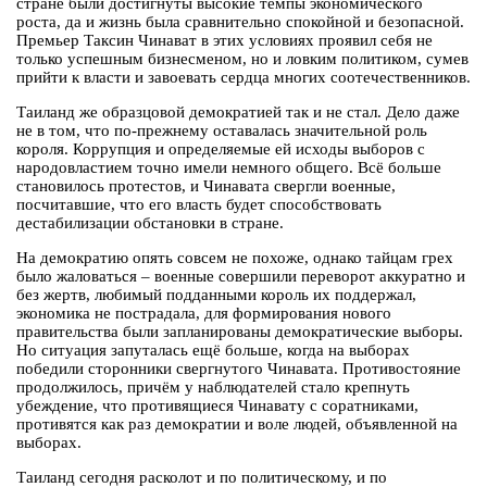
стране были достигнуты высокие темпы экономического
роста, да и жизнь была сравнительно спокойной и безопасной.
Премьер Таксин Чинават в этих условиях проявил себя не
только успешным бизнесменом, но и ловким политиком, сумев
прийти к власти и завоевать сердца многих соотечественников.
Таиланд же образцовой демократией так и не стал. Дело даже
не в том, что по-прежнему оставалась значительной роль
короля. Коррупция и определяемые ей исходы выборов с
народовластием точно имели немного общего. Всё больше
становилось протестов, и Чинавата свергли военные,
посчитавшие, что его власть будет способствовать
дестабилизации обстановки в стране.
На демократию опять совсем не похоже, однако тайцам грех
было жаловаться – военные совершили переворот аккуратно и
без жертв, любимый подданными король их поддержал,
экономика не пострадала, для формирования нового
правительства были запланированы демократические выборы.
Но ситуация запуталась ещё больше, когда на выборах
победили сторонники свергнутого Чинавата. Противостояние
продолжилось, причём у наблюдателей стало крепнуть
убеждение, что противящиеся Чинавату с соратниками,
противятся как раз демократии и воле людей, объявленной на
выборах.
Таиланд сегодня расколот и по политическому, и по