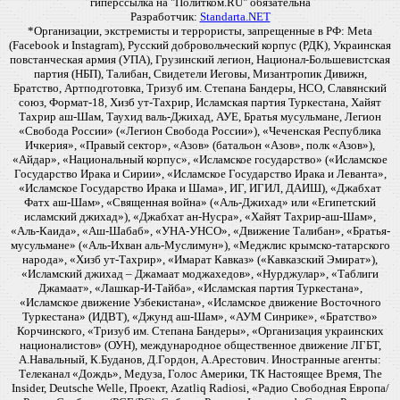
гиперссылка на "Политком.RU" обязательна
Разработчик:
Standarta.NET
*Организации, экстремисты и террористы, запрещенные в РФ: Meta
(Facebook и Instagram), Русский добровольческий корпус (РДК), Украинская
повстанческая армия (УПА), Грузинский легион, Национал-Большевистская
партия (НБП), Талибан, Свидетели Иеговы, Мизантропик Дивижн,
Братство, Артподготовка, Тризуб им. Степана Бандеры, НСО, Славянский
союз, Формат-18, Хизб ут-Тахрир, Исламская партия Туркестана, Хайят
Тахрир аш-Шам, Таухид валь-Джихад, АУЕ, Братья мусульмане, Легион
«Свобода России» («Легион Свобода России»), «Чеченская Республика
Ичкерия», «Правый сектор», «Азов» (батальон «Азов», полк «Азов»),
«Айдар», «Национальный корпус», «Исламское государство» («Исламское
Государство Ирака и Сирии», «Исламское Государство Ирака и Леванта»,
«Исламское Государство Ирака и Шама», ИГ, ИГИЛ, ДАИШ), «Джабхат
Фатх аш-Шам», «Священная война» («Аль-Джихад» или «Египетский
исламский джихад»), «Джабхат ан-Нусра», «Хайят Тахрир-аш-Шам»,
«Аль-Каида», «Аш-Шабаб», «УНА-УНСО», «Движение Талибан», «Братья-
мусульмане» («Аль-Ихван аль-Муслимун»), «Меджлис крымско-татарского
народа», «Хизб ут-Тахрир», «Имарат Кавказ» («Кавказский Эмират»),
«Исламский джихад – Джамаат моджахедов», «Нурджулар», «Таблиги
Джамаат», «Лашкар-И-Тайба», «Исламская партия Туркестана»,
«Исламское движение Узбекистана», «Исламское движение Восточного
Туркестана» (ИДВТ), «Джунд аш-Шам», «АУМ Синрике», «Братство»
Корчинского, «Тризуб им. Степана Бандеры», «Организация украинских
националистов» (ОУН), международное общественное движение ЛГБТ,
А.Навальный, К.Буданов, Д.Гордон, А.Арестович. Иностранные агенты:
Телеканал «Дождь», Медуза, Голос Америки, ТК Настоящее Время, The
Insider, Deutsche Welle, Проект, Azatliq Radiosi, «Радио Свободная Европа/