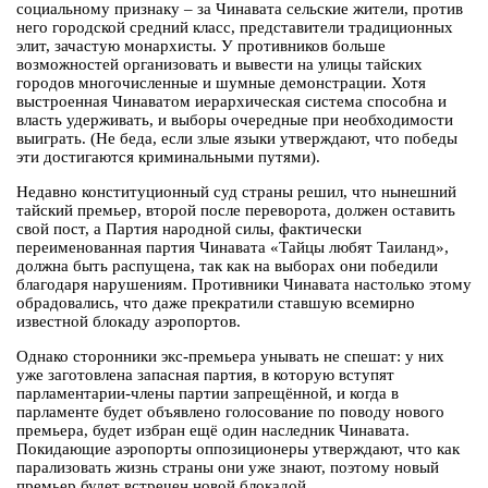
социальному признаку – за Чинавата сельские жители, против
него городской средний класс, представители традиционных
элит, зачастую монархисты. У противников больше
возможностей организовать и вывести на улицы тайских
городов многочисленные и шумные демонстрации. Хотя
выстроенная Чинаватом иерархическая система способна и
власть удерживать, и выборы очередные при необходимости
выиграть. (Не беда, если злые языки утверждают, что победы
эти достигаются криминальными путями).
Недавно конституционный суд страны решил, что нынешний
тайский премьер, второй после переворота, должен оставить
свой пост, а Партия народной силы, фактически
переименованная партия Чинавата «Тайцы любят Таиланд»,
должна быть распущена, так как на выборах они победили
благодаря нарушениям. Противники Чинавата настолько этому
обрадовались, что даже прекратили ставшую всемирно
известной блокаду аэропортов.
Однако сторонники экс-премьера унывать не спешат: у них
уже заготовлена запасная партия, в которую вступят
парламентарии-члены партии запрещённой, и когда в
парламенте будет объявлено голосование по поводу нового
премьера, будет избран ещё один наследник Чинавата.
Покидающие аэропорты оппозиционеры утверждают, что как
парализовать жизнь страны они уже знают, поэтому новый
премьер будет встречен новой блокадой.