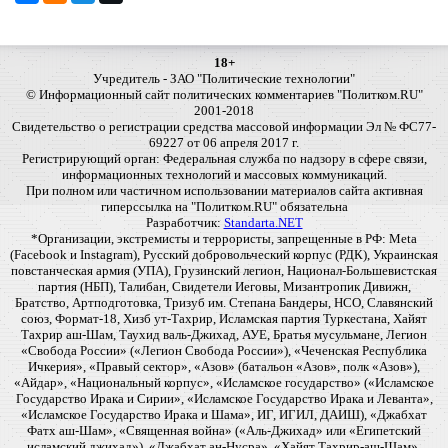
18+
Учредитель - ЗАО "Политические технологии"
© Информационный сайт политических комментариев "Политком.RU"
2001-2018
Свидетельство о регистрации средства массовой информации Эл № ФС77-
69227 от 06 апреля 2017 г.
Регистрирующий орган: Федеральная служба по надзору в сфере связи,
информационных технологий и массовых коммуникаций.
При полном или частичном использовании материалов сайта активная
гиперссылка на "Политком.RU" обязательна
Разработчик:
Standarta.NET
*Организации, экстремисты и террористы, запрещенные в РФ: Meta
(Facebook и Instagram), Русский добровольческий корпус (РДК), Украинская
повстанческая армия (УПА), Грузинский легион, Национал-Большевистская
партия (НБП), Талибан, Свидетели Иеговы, Мизантропик Дивижн,
Братство, Артподготовка, Тризуб им. Степана Бандеры, НСО, Славянский
союз, Формат-18, Хизб ут-Тахрир, Исламская партия Туркестана, Хайят
Тахрир аш-Шам, Таухид валь-Джихад, АУЕ, Братья мусульмане, Легион
«Свобода России» («Легион Свобода России»), «Чеченская Республика
Ичкерия», «Правый сектор», «Азов» (батальон «Азов», полк «Азов»),
«Айдар», «Национальный корпус», «Исламское государство» («Исламское
Государство Ирака и Сирии», «Исламское Государство Ирака и Леванта»,
«Исламское Государство Ирака и Шама», ИГ, ИГИЛ, ДАИШ), «Джабхат
Фатх аш-Шам», «Священная война» («Аль-Джихад» или «Египетский
исламский джихад»), «Джабхат ан-Нусра», «Хайят Тахрир-аш-Шам»,