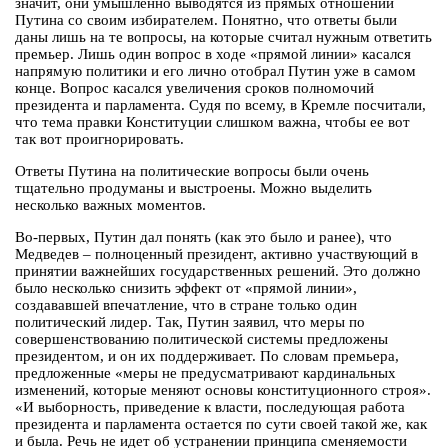
значит, они умышленно выводятся из прямых отношений
Путина со своим избирателем. Понятно, что ответы были
даны лишь на те вопросы, на которые считал нужным ответить
премьер. Лишь один вопрос в ходе «прямой линии» касался
напрямую политики и его лично отобрал Путин уже в самом
конце. Вопрос касался увеличения сроков полномочий
президента и парламента. Судя по всему, в Кремле посчитали,
что тема правки Конституции слишком важна, чтобы ее вот
так вот проигнорировать.
Ответы Путина на политические вопросы были очень
тщательно продуманы и выстроены. Можно выделить
несколько важных моментов.
Во-первых, Путин дал понять (как это было и ранее), что
Медведев – полноценный президент, активно участвующий в
принятии важнейших государственных решений. Это должно
было несколько снизить эффект от «прямой линии»,
создававшей впечатление, что в стране только один
политический лидер. Так, Путин заявил, что меры по
совершенствованию политической системы предложены
президентом, и он их поддерживает. По словам премьера,
предложенные «меры не предусматривают кардинальных
изменений, которые меняют основы конституционного строя».
«И выборность, приведение к власти, последующая работа
президента и парламента остается по сути своей такой же, как
и была. Речь не идет об устранении принципа сменяемости