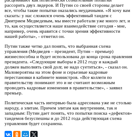
расценивают как политически сознательные попытки
рассорить двух лидеров. И Путин со своей стороны делает
все, чтобы такие попытки оказались неудачными. «Я хочу вам
сказать: у нас сложился очень эффективный тандем с
Дмитрием Медведевым, мы вместе работали уже много лет, и
то, как осуществляется наше взаимодействие сегодня - мне,
например, очень нравится с точки зрения эффективности
нашей работы», - отметил он.
Путин также четко дал понять, что выбранная схема
управления (Медведев – президент, Путин – премьер)
жизнеспособна и будет использована до конца срока правления
президента. «Следующие выборы в 2012 году и каждый
должен выполнять свой долг, не надо суетиться», - сказал он.
Маловероятны на этом фоне и серьезные кадровые
перестановки в кабинете министров. «Все коллеги по
правительству понимают это и не считают возможным
проводить кадровые изменения в правительстве», - заявил
премьер.
Политическая часть интервью была адресована уже не столько
народу, а элитам. Причем элитам как внутренним, так и
западным: Путин дает понять, что попытки поиска «дефектов»
тандемов безуспешны и до 2012 года действующая схема
управления будет сохранена.