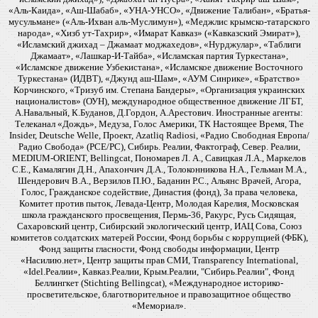
«Аль-Каида», «Аш-Шабаб», «УНА-УНСО», «Движение Талибан», «Братья-
мусульмане» («Аль-Ихван аль-Муслимун»), «Меджлис крымско-татарского
народа», «Хизб ут-Тахрир», «Имарат Кавказ» («Кавказский Эмират»),
«Исламский джихад – Джамаат моджахедов», «Нурджулар», «Таблиги
Джамаат», «Лашкар-И-Тайба», «Исламская партия Туркестана»,
«Исламское движение Узбекистана», «Исламское движение Восточного
Туркестана» (ИДВТ), «Джунд аш-Шам», «АУМ Синрике», «Братство»
Корчинского, «Тризуб им. Степана Бандеры», «Организация украинских
националистов» (ОУН), международное общественное движение ЛГБТ,
А.Навальный, К.Буданов, Д.Гордон, А.Арестович. Иностранные агенты:
Телеканал «Дождь», Медуза, Голос Америки, ТК Настоящее Время, The
Insider, Deutsche Welle, Проект, Azatliq Radiosi, «Радио Свободная Европа/
Радио Свобода» (PCE/PC), Сибирь. Реалии, Фактограф, Север. Реалии,
MEDIUM-ORIENT, Bellingcat, Пономарев Л. А., Савицкая Л.А., Маркелов
С.Е., Камалягин Д.Н., Апахончич Д.А., Толоконникова Н.А., Гельман М.А.,
Шендерович В.А., Верзилов П.Ю., Баданин Р.С., Альянс Врачей, Агора,
Голос, Гражданское содействие, Династия (фонд), За права человека,
Комитет против пыток, Левада-Центр, Молодая Карелия, Московская
школа гражданского просвещения, Пермь-36, Ракурс, Русь Сидящая,
Сахаровский центр, Сибирский экологический центр, ИАЦ Сова, Союз
комитетов солдатских матерей России, Фонд борьбы с коррупцией (ФБК),
Фонд защиты гласности, Фонд свободы информации, Центр
«Насилию.нет», Центр защиты прав СМИ, Transparency International,
«Idel.Реалии», Кавказ.Реалии, Крым.Реалии, "Сибирь.Реалии", Фонд
Беллингкет (Stichting Bellingcat), «Международное историко-
просветительское, благотворительное и правозащитное общество
«Мемориал».