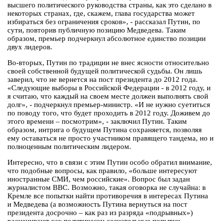
высшего политического руководства страны, как это сделано в
некоторых странах, где, скажем, глава государства может
избираться без ограничения сроков», - рассказал Путин, по
сути, повторив публичную позицию Медведева. Таким
образом, премьер подчеркнул абсолютное единство позиции
двух лидеров.
Во-вторых, Путин по традиции не внес ясности относительно
своей собственной будущей политической судьбы. Он лишь
заверил, что не вернется на пост президента до 2012 года.
«Следующие выборы в Российской Федерации - в 2012 году, и
я считаю, что каждый на своем месте должен выполнять свой
долг», - подчеркнул премьер-министр. «И не нужно суетиться
по поводу того, что будет проходить в 2012 году. Доживем до
этого времени – посмотрим», - заключил Путин. Таким
образом, интрига о будущем Путина сохраняется, позволяя
ему оставаться не просто участником правящего тандема, но и
полноценным политическим лидером.
Интересно, что в связи с этим Путин особо обратил внимание,
что подобные вопросы, как правило, «больше интересуют
иностранные СМИ, чем российские». Вопрос был задан
журналистом BBC. Возможно, такая оговорка не случайна: в
Кремле все попытки найти противоречия в интересах Путина
и Медведева (а возможность Путина вернуться на пост
президента досрочно – как раз из разряда «подрывных»)