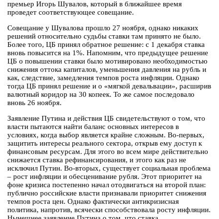
премьер Игорь Шувалов, который в ближайшее время
проведет соответствующее совещание.
Совещание у Шувалова прошло 27 ноября, однако никаких
решений относительно судьбы ставки там принято не было.
Более того, ЦБ принял обратное решение: с 1 декабря ставка
вновь повысится на 1%. Напомним, что предыдущее решение
ЦБ о повышении ставки было мотивировано необходимостью
снижения оттока капиталов, уменьшения давления на рубль и
как, следствие, замедления темпов роста инфляции. Однако
тогда ЦБ принял решение и о «мягкой девальвации», расширив
валютный коридор на 30 копеек. То же самое последовало
вновь 26 ноября.
Заявление Путина и действия ЦБ свидетельствуют о том, что
власти пытаются найти баланс основных интересов в
условиях, когда выбор является крайне сложным. Во-первых,
защитить интересы реального сектора, открыв ему доступ к
финансовым ресурсам. Для этого во всем мире действительно
снижается ставка рефинансирования, и этого как раз не
исключил Путин. Во-вторых, существует социальная проблема
– рост инфляции и обесценивание рубля. Этот приоритет на
фоне кризиса постепенно начал отодвигаться на второй план:
публично российские власти признавали приоритет снижения
темпов роста цен. Однако фактически антикризисная
политика, напротив, всячески способствовала росту инфляции.
Нынешнее заявление Путина о том, что ставка