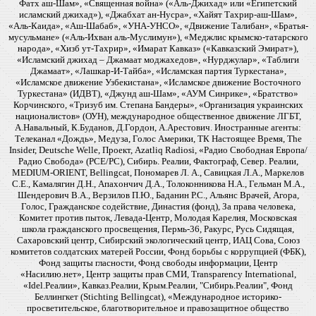
Фатх аш-Шам», «Священная война» («Аль-Джихад» или «Египетский
исламский джихад»), «Джабхат ан-Нусра», «Хайят Тахрир-аш-Шам»,
«Аль-Каида», «Аш-Шабаб», «УНА-УНСО», «Движение Талибан», «Братья-
мусульмане» («Аль-Ихван аль-Муслимун»), «Меджлис крымско-татарского
народа», «Хизб ут-Тахрир», «Имарат Кавказ» («Кавказский Эмират»),
«Исламский джихад – Джамаат моджахедов», «Нурджулар», «Таблиги
Джамаат», «Лашкар-И-Тайба», «Исламская партия Туркестана»,
«Исламское движение Узбекистана», «Исламское движение Восточного
Туркестана» (ИДВТ), «Джунд аш-Шам», «АУМ Синрике», «Братство»
Корчинского, «Тризуб им. Степана Бандеры», «Организация украинских
националистов» (ОУН), международное общественное движение ЛГБТ,
А.Навальный, К.Буданов, Д.Гордон, А.Арестович. Иностранные агенты:
Телеканал «Дождь», Медуза, Голос Америки, ТК Настоящее Время, The
Insider, Deutsche Welle, Проект, Azatliq Radiosi, «Радио Свободная Европа/
Радио Свобода» (PCE/PC), Сибирь. Реалии, Фактограф, Север. Реалии,
MEDIUM-ORIENT, Bellingcat, Пономарев Л. А., Савицкая Л.А., Маркелов
С.Е., Камалягин Д.Н., Апахончич Д.А., Толоконникова Н.А., Гельман М.А.,
Шендерович В.А., Верзилов П.Ю., Баданин Р.С., Альянс Врачей, Агора,
Голос, Гражданское содействие, Династия (фонд), За права человека,
Комитет против пыток, Левада-Центр, Молодая Карелия, Московская
школа гражданского просвещения, Пермь-36, Ракурс, Русь Сидящая,
Сахаровский центр, Сибирский экологический центр, ИАЦ Сова, Союз
комитетов солдатских матерей России, Фонд борьбы с коррупцией (ФБК),
Фонд защиты гласности, Фонд свободы информации, Центр
«Насилию.нет», Центр защиты прав СМИ, Transparency International,
«Idel.Реалии», Кавказ.Реалии, Крым.Реалии, "Сибирь.Реалии", Фонд
Беллингкет (Stichting Bellingcat), «Международное историко-
просветительское, благотворительное и правозащитное общество