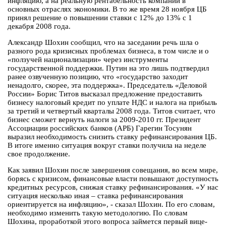
инфляцию, а на реальную рентабельность компаний в
основных отраслях экономики. В то же время 28 ноября ЦБ
принял решение о повышении ставки с 12% до 13% с 1
декабря 2008 года.
Александр Шохин сообщил, что на заседании речь шла о
разного рода кризисных проблемах бизнеса, в том числе и о
«ползучей национализации» через инструменты
государственной поддержки. Путин на это лишь подтвердил
ранее озвученную позицию, что «государство заходит
ненадолго, скорее, эта поддержка». Председатель «Деловой
России» Борис Титов высказал предложение предоставить
бизнесу налоговый кредит по уплате НДС и налога на прибыль
за третий и четвертый кварталы 2008 года. Титов считает, что
бизнес сможет вернуть налоги за 2009-2010 гг. Президент
Ассоциации российских банков (АРБ) Гарегин Тосунян
выразил необходимость снизить ставку рефинансирования ЦБ.
В итоге именно ситуация вокруг ставки получила на неделе
свое продолжение.
Как заявил Шохин после завершения совещания, во всем мире,
борясь с кризисом, финансовые власти повышают доступность
кредитных ресурсов, снижая ставку рефинансирования. «У нас
ситуация несколько иная – ставка рефинансирования
ориентируется на инфляцию», - сказал Шохин. По его словам,
необходимо изменить такую методологию. По словам
Шохина, проработкой этого вопроса займется первый вице-