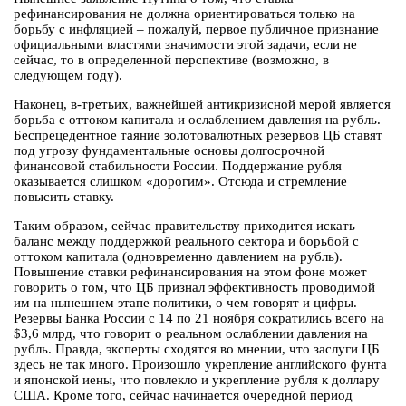
рефинансирования не должна ориентироваться только на
борьбу с инфляцией – пожалуй, первое публичное признание
официальными властями значимости этой задачи, если не
сейчас, то в определенной перспективе (возможно, в
следующем году).
Наконец, в-третьих, важнейшей антикризисной мерой является
борьба с оттоком капитала и ослаблением давления на рубль.
Беспрецедентное таяние золотовалютных резервов ЦБ ставят
под угрозу фундаментальные основы долгосрочной
финансовой стабильности России. Поддержание рубля
оказывается слишком «дорогим». Отсюда и стремление
повысить ставку.
Таким образом, сейчас правительству приходится искать
баланс между поддержкой реального сектора и борьбой с
оттоком капитала (одновременно давлением на рубль).
Повышение ставки рефинансирования на этом фоне может
говорить о том, что ЦБ признал эффективность проводимой
им на нынешнем этапе политики, о чем говорят и цифры.
Резервы Банка России с 14 по 21 ноября сократились всего на
$3,6 млрд, что говорит о реальном ослаблении давления на
рубль. Правда, эксперты сходятся во мнении, что заслуги ЦБ
здесь не так много. Произошло укрепление английского фунта
и японской иены, что повлекло и укрепление рубля к доллару
США. Кроме того, сейчас начинается очередной период