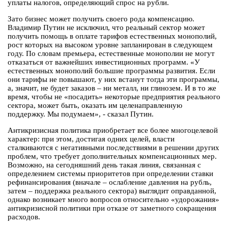
уплаты налогов, определяющий спрос на рубли.
Зато бизнес может получить своего рода компенсацию.
Владимир Путин не исключил, что реальный сектор может
получить помощь в оплате тарифов естественных монополий,
рост которых на высоком уровне запланирован в следующем
году. По словам премьера, естественные монополии не могут
отказаться от важнейших инвестиционных программ. «У
естественных монополий большие программы развития. Если
они тарифы не повышают, у них встанут тогда эти программы,
а, значит, не будет заказов – ни металл, ни глинозем. И в то же
время, чтобы не «посадить» некоторые предприятия реального
сектора, может быть, оказать им целенаправленную
поддержку. Мы подумаем», - сказал Путин.
Антикризисная политика приобретает все более многоцелевой
характер: при этом, достигая одних целей, власти
сталкиваются с негативными последствиями в решении других
проблем, что требует дополнительных компенсационных мер.
Возможно, на сегодняшний день такая линия, связанная с
определением системы приоритетов при определении ставки
рефинансирования (вначале – ослабление давления на рубль,
затем – поддержка реального сектора) выглядит оправданной,
однако возникает много вопросов относительно «удорожания»
антикризисной политики при отказе от заметного сокращения
расходов.