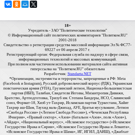
18+
Учредитель - ЗАО "Политические технологии"
© Информационный сайт политических комментариев "Политком.RU"
2001-2018
Свидетельство о регистрации средства массовой информации Эл № ФС77-
69227 от 06 апреля 2017 г.
Регистрирующий орган: Федеральная служба по надзору в сфере связи,
информационных технологий и массовых коммуникаций.
При полном или частичном использовании материалов сайта активная
гиперссылка на "Политком.RU" обязательна
Разработчик:
Standarta.NET
*Организации, экстремисты и террористы, запрещенные в РФ: Meta
(Facebook и Instagram), Русский добровольческий корпус (РДК), Украинская
повстанческая армия (УПА), Грузинский легион, Национал-Большевистская
партия (НБП), Талибан, Свидетели Иеговы, Мизантропик Дивижн,
Братство, Артподготовка, Тризуб им. Степана Бандеры, НСО, Славянский
союз, Формат-18, Хизб ут-Тахрир, Исламская партия Туркестана, Хайят
Тахрир аш-Шам, Таухид валь-Джихад, АУЕ, Братья мусульмане, Легион
«Свобода России» («Легион Свобода России»), «Чеченская Республика
Ичкерия», «Правый сектор», «Азов» (батальон «Азов», полк «Азов»),
«Айдар», «Национальный корпус», «Исламское государство» («Исламское
Государство Ирака и Сирии», «Исламское Государство Ирака и Леванта»,
«Исламское Государство Ирака и Шама», ИГ, ИГИЛ, ДАИШ), «Джабхат