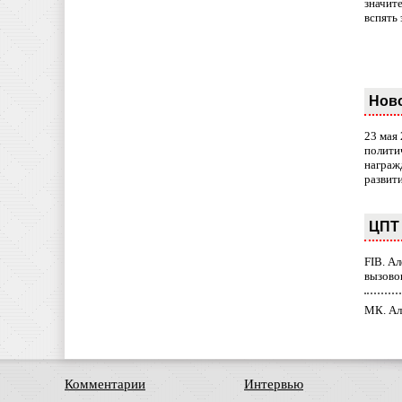
значит
вспять 
Нов
23 мая
полити
награж
развит
ЦПТ 
FIB. А
вызово
МК. Ал
Комментарии
Интервью