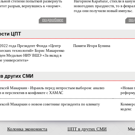
ельной степени попыткой развернуть
Нагорном Карабахе, стихли в канун
этот разрыв, вернувшись к «норме».
новогодних празднеств, то в февра
года они получили новый импульс.
подробнее
по
ости ЦПТ
 2022 года Президент Фонда «Центр
Памяти Игоря Бунина
ческих технологий» Борис Макаренко
ден Медалью НИУ ВШЭ «За вклад в
ие университета»
в других СМИ
лексей Макаркин - Израиль перед непростым выбором: анализ
«Новая 
в и перспектив в конфликте с ХАМАС
реформ
ексей Макаркин о новом советнике президента по климату
Коммерс
кодекс
Колонка экономиста
ЦПТ в других СМИ
Мы 