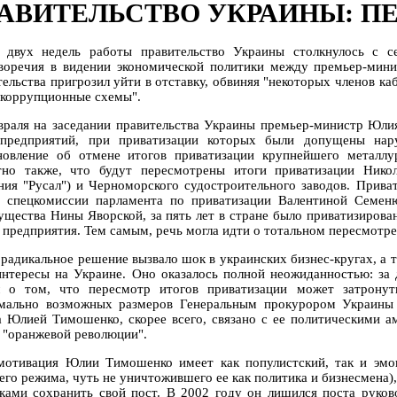
АВИТЕЛЬСТВО УКРАИНЫ: П
 двух недель работы правительство Украины столкнулось с с
воречия в видении экономической политики между премьер-мини
тельства пригрозил уйти в отставку, обвиняя "некоторых членов ка
 "коррупционные схемы".
враля на заседании правительства Украины премьер-министр Юлия
предприятий, при приватизации которых были допущены нару
новление об отмене итогов приватизации крупнейшего металлу
тно также, что будут пересмотрены итоги приватизации Никол
ния "Русал") и Черноморского судостроительного заводов. Прива
й спецкомиссии парламента по приватизации Валентиной Семен
ущества Нины Яворской, за пять лет в стране было приватизирова
 предприятия. Тем самым, речь могла идти о тотальном пересмотре
 радикальное решение вызвало шок в украинских бизнес-кругах, а 
интересы на Украине. Оно оказалось полной неожиданностью: за
л о том, что пересмотр итогов приватизации может затрону
мально возможных размеров Генеральным прокурором Украины 
а Юлией Тимошенко, скорее всего, связано с ее политическими а
в "оранжевой революции".
мотивация Юлии Тимошенко имеет как популистский, так и эмо
его режима, чуть не уничтожившего ее как политика и бизнесмена),
ками сохранить свой пост. В 2002 году он лишился поста руков