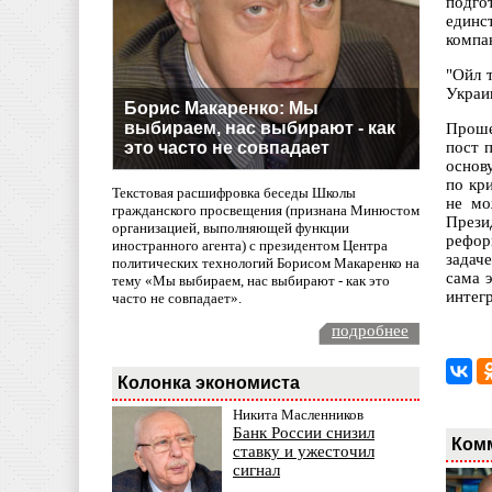
подго
единс
компа
"Ойл 
Украи
Борис Макаренко: Мы
выбираем, нас выбирают - как
Проше
это часто не совпадает
пост 
основ
по кр
Текстовая расшифровка беседы Школы
не мо
гражданского просвещения (признана Минюстом
Прези
организацией, выполняющей функции
рефор
иностранного агента) с президентом Центра
задач
политических технологий Борисом Макаренко на
сама 
тему «Мы выбираем, нас выбирают - как это
интег
часто не совпадает».
подробнее
Колонка экономиста
Никита Масленников
Банк России снизил
Ком
ставку и ужесточил
сигнал