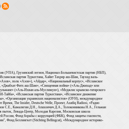
рмия (УПА), Грузинский легион, Национал-Большевистская партия (НБП),
Исламская партия Туркестана, Хайят Тахрир аш-Шам, Таухид валь-
 «Азов», полк «Азов»), «Айдар», «Национальный корпус», «Исламское
), «Джабхат Фатх аш-Шам», «Священная война» («Аль-Джихад» или
ульмане» («Аль-Ихван аль-Муслимун»), «Меджлис крымско-татарского
И-Тайба», «Исламская партия Туркестана», «Исламское движение
ры», «Организация украинских националистов» (ОУН), международное
емя, The Insider, Deutsche Welle, Проект, Azatliq Radiosi, «Радио
в С.Е., Камалягин Д.Н., Апахончич Д.А., Толоконникова Н.А., Гельман
тив пыток, Левада-Центр, Молодая Карелия, Московская школа
ей России, Фонд борьбы с коррупцией (ФБК), Фонд защиты гласности,
и", Фонд Беллингкет (Stichting Bellingcat), «Международное историко-