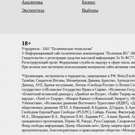
Аналитика
Бизнес
Экспертиза
Выборы
18+
Учредитель - ЗАО "Политические технологии"
© Информационный сайт политических комментариев "Политком.RU" 20
Свидетельство о регистрации средства массовой информации Эл № ФС77-6
Регистрирующий орган: Федеральная служба по надзору в сфере связи, 
При полном или частичном использовании материалов сайта активная ги
*Организации, экстремисты и террористы, запрещенные в РФ: Meta (Faceb
Талибан, Свидетели Иеговы, Мизантропик Дивижн, Братство, Артподготов
Джихад, АУЕ, Братья мусульмане, Легион «Свобода России» («Легион Св
государство» («Исламское Государство Ирака и Сирии», «Исламское Го
«Египетский исламский джихад»), «Джабхат ан-Нусра», «Хайят Тахрир
народа», «Хизб ут-Тахрир», «Имарат Кавказ» («Кавказский Эмират»), «
Узбекистана», «Исламское движение Восточного Туркестана» (ИДВТ), «
общественное движение ЛГБТ, А.Навальный, К.Буданов, Д.Гордон, А.Арест
Свободная Европа/Радио Свобода» (PCE/PC), Сибирь. Реалии, Фактограф,
М.А., Шендерович В.А., Верзилов П.Ю., Баданин Р.С., Альянс Врачей, Аг
гражданского просвещения, Пермь-36, Ракурс, Русь Сидящая, Сахаровски
Фонд свободы информации, Центр «Насилию.нет», Центр защиты прав СМИ, T
просветительское, благотворительное и правозащитное общество «Мемори