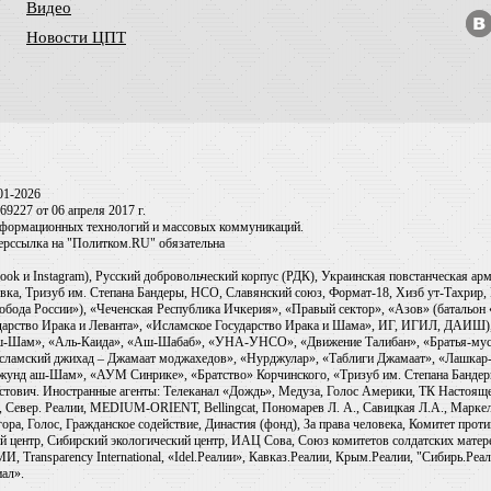
Видео
Новости ЦПТ
01-2026
9227 от 06 апреля 2017 г.
информационных технологий и массовых коммуникаций.
перссылка на "Политком.RU" обязательна
ook и Instagram), Русский добровольческий корпус (РДК), Украинская повстанческая а
ка, Тризуб им. Степана Бандеры, НСО, Славянский союз, Формат-18, Хизб ут-Тахрир, 
обода России»), «Чеченская Республика Ичкерия», «Правый сектор», «Азов» (батальон
сударство Ирака и Леванта», «Исламское Государство Ирака и Шама», ИГ, ИГИЛ, ДАИШ
-аш-Шам», «Аль-Каида», «Аш-Шабаб», «УНА-УНСО», «Движение Талибан», «Братья-мус
Исламский джихад – Джамаат моджахедов», «Нурджулар», «Таблиги Джамаат», «Лашкар-
Джунд аш-Шам», «АУМ Синрике», «Братство» Корчинского, «Тризуб им. Степана Банде
ович. Иностранные агенты: Телеканал «Дождь», Медуза, Голос Америки, ТК Настоящее Вр
 Север. Реалии, MEDIUM-ORIENT, Bellingcat, Пономарев Л. А., Савицкая Л.А., Маркело
ора, Голос, Гражданское содействие, Династия (фонд), За права человека, Комитет про
й центр, Сибирский экологический центр, ИАЦ Сова, Союз комитетов солдатских матер
ransparency International, «Idel.Реалии», Кавказ.Реалии, Крым.Реалии, "Сибирь.Реали
ал».