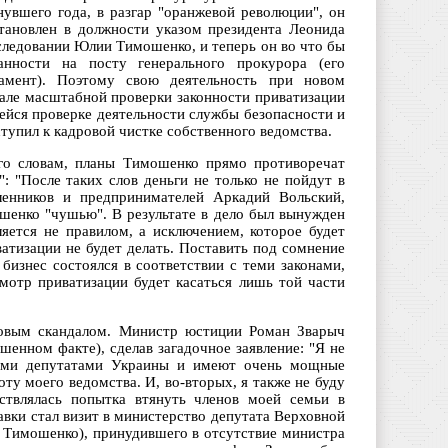
увшего года, в разгар "оранжевой революции", он
становлен в должности указом президента Леонида
следовании Юлии Тимошенко, и теперь он во что бы
анности на посту генерального прокурора (его
амент). Поэтому свою деятельность при новом
чале масштабной проверки законности приватизации
ейся проверке деятельности службы безопасности и
тупил к кадровой чистке собственного ведомства.
его словам, планы Тимошенко прямо противоречат
: "После таких слов деньги не только не пойдут в
ленников и предпринимателей Аркадий Вольский,
шенко "чушью". В результате в дело был вынужден
ляется не правилом, а исключением, которое будет
ватизации не будет делать. Поставить под сомнение
бизнес состоялся в соответствии с теми законами,
смотр приватизации будет касаться лишь той части
новым скандалом. Министр юстиции Роман Зварыч
шенном факте), сделав загадочное заявление: "Я не
ными депутатами Украины и имеют очень мощные
у моего ведомства. И, во-вторых, я также не буду
ствлялась попытка втянуть членов моей семьи в
вки стал визит в министерство депутата Верховной
 Тимошенко), принудившего в отсутствие министра