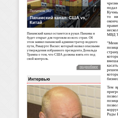
чрезм
подал
Политком.RU
Кучмы
то ни
Панамский канал: США vs.
оконч
Китай
прави
неско
Панамский канал останется в руках Панамы и
МВД У
будет открыт для торговли из всех стран. Об
этом заявил панамский администратор водного
"Меня
пути, Рикаурте Васкес который назвал опасными
позиц
утверждения избранного президента Дональда
стран
Трампа о том, что США должны взять его под
котор
свой контроль.
вмеша
касат
подробнее
решен
котор
Интервью
бизне
Тем в
пригр
позво
позиц
позво
корру
Рады 