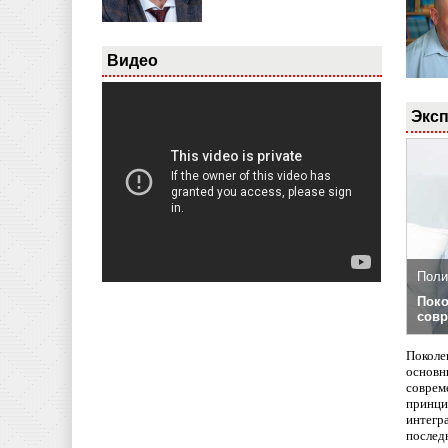
Видео
Эксп
Поли
Поко
совр
Поколе
основн
совреме
принци
интегр
послед