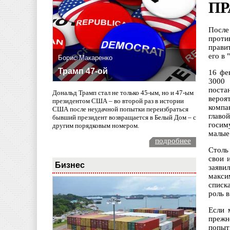
ПР
После
проти
прави
его в
Борис Макаренко
Трамп 47-ой
16 фе
3000 
поста
Дональд Трамп стал не только 45-ым, но и 47-ым
вероя
президентом США – во второй раз в истории
компа
США после неудачной попытки переизбраться
главо
бывший президент возвращается в Белый Дом – с
госим
другим порядковым номером.
малые
подробнее
Столь
свои 
Бизнес
заяви
макси
списк
роль 
Если 
прежн
попыт