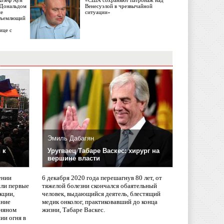
Жозеф Аун
«США сохраняют патронаж над
с Дональдом
Венесуэлой в чрезвычайной
ме
ситуации»
объемлющий
ице с
Эмиль Дабагян
 к
Уругваец Табаре Васкес: хирург на
вершине власти
ении
6 декабря 2020 года перешагнув 80 лет, от
сли первые
тяжелой болезни скончался обаятельный
кции,
человек, выдающийся деятель, блестящий
ание
медик онколог, практиковавший до конца
няном
жизни, Табаре Васкес.
ии огня в