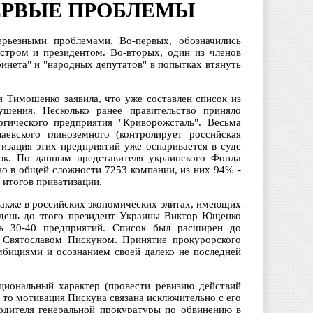
ЕРВЫЕ ПРОБЛЕМЫ
ерьезными проблемами. Во-первых, обозначились
стром и президентом. Во-вторых, один из членов
бинета" и "народных депутатов" в попытках втянуть
 Тимошенко заявила, что уже составлен список из
шения. Несколько ранее правительство приняло
ргического предприятия "Криворожсталь". Весьма
аевского глиноземного (контролирует российская
тизация этих предприятий уже оспаривается в суде
юк. По данным представителя украинского Фонда
но в общей сложности 7253 компании, из них 94% -
 итогов приватизации.
также в российских экономических элитах, имеющих
 день до этого президент Украины Виктор Ющенко
ть 30-40 предприятий. Список был расширен до
Святославом Пискуном. Принятие прокурорского
мбициями и осознанием своей далеко не последней
циональный характер (провести ревизию действий
 то мотивация Пискуна связана исключительно с его
одителя генеральной прокуратуры по обвинению в