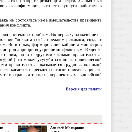
тельства о запрете реэкспорта нефти. Зварыч был
вилась информация, что его супруга работает в
авка не состоялась из-за вмешательства президента
ания конфликта.
 ряд системных проблем. Во-первых, назначение на
млении "поквитаться" с прежним режимом, создает
нтом. Во-вторых, формирование кабинета министров
министров априори внутренне конфликтным: Ющенко
о с ним, но и с другими членами правительства.
игурой (что может усугубиться после политической
ами правительства оказывается трудновыполнимой
о же касается пересмотра итогов приватизации, то
ате в стране, а также на перспективах европейской
Версия для печати
н:
Алексей Макаркин: