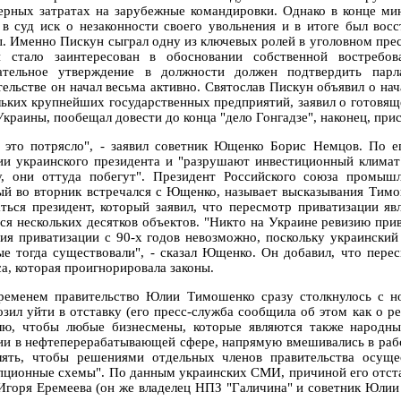
ерных затратах на зарубежные командировки. Однако в конце мин
 в суд иск о незаконности своего увольнения и в итоге был вос
. Именно Пискун сыграл одну из ключевых ролей в уголовном пре
 стало заинтересован в обосновании собственной востребов
ательное утверждение в должности должен подтвердить парл
тельстве он начал весьма активно. Святослав Пискун объявил о на
льких крупнейших государственных предприятий, заявил о готовящ
краины, пообещал довести до конца "дело Гонгадзе", наконец, прис
 это потрясло", - заявил советник Ющенко Борис Немцов. По 
ии украинского президента и "разрушают инвестиционный климат"
у, они оттуда побегут". Президент Российского союза промыш
ый во вторник встречался с Ющенко, называет высказывания Тимо
ться президент, который заявил, что пересмотр приватизации яв
ься нескольких десятков объектов. "Никто на Украине ревизию при
ия приватизации с 90-х годов невозможно, поскольку украинский 
ые тогда существовали", - сказал Ющенко. Он добавил, что пере
са, которая проигнорировала законы.
ременем правительство Юлии Тимошенко сразу столкнулось с 
озил уйти в отставку (его пресс-служба сообщила об этом как о ре
лю, чтобы любые бизнесмены, которые являются также народ
ии в нефтеперерабатывающей сфере, напрямую вмешивались в работ
лять, чтобы решениями отдельных членов правительства осуще
пционные схемы". По данным украинских СМИ, причиной его отста
Игоря Еремеева (он же владелец НПЗ "Галичина" и советник Юлии