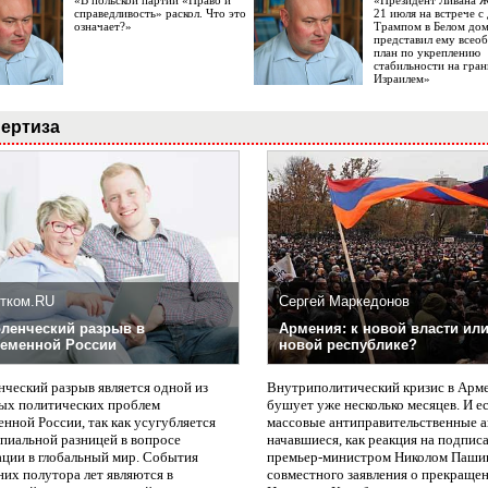
«В польской партии «Право и
«Президент Ливана 
справедливость» раскол. Что это
21 июля на встрече 
означает?»
Трампом в Белом до
представил ему все
план по укреплению
стабильности на гран
Израилем»
ертиза
тком.RU
Сергей Маркедонов
ленческий разрыв в
Армения: к новой власти или
еменной России
новой республике?
нческий разрыв является одной из
Внутриполитический кризис в Арм
ых политических проблем
бушует уже несколько месяцев. И е
нной России, так как усугубляется
массовые антиправительственные а
пиальной разницей в вопросе
начавшиеся, как реакция на подпис
ации в глобальный мир. События
премьер-министром Николом Паши
них полутора лет являются в
совместного заявления о прекращен