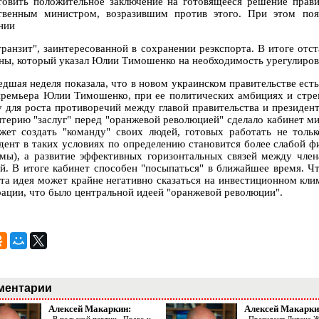
товить положительное заключение на готовящееся решение прави
твенным министром, возразившим против этого. При этом поя
нии
транзит", заинтересованной в сохранении реэкспорта. В итоге отст
ны, который указал Юлии Тимошенко на необходимость урегулиров
дшая неделя показала, что в новом украинском правительстве есть
премьера Юлии Тимошенко, при ее политических амбициях и стре
у для роста противоречий между главой правительства и президе
итерию "заслуг" перед "оранжевой революцией" сделало кабинет 
жет создать "команду" своих людей, готовых работать не тольк
дент в таких условиях по определению становится более слабой ф
мы), а развитие эффективных горизонтальных связей между член
ей. В итоге кабинет способен "посыпаться" в ближайшее время. Чт
эта идея может крайне негативно сказаться на инвестиционном клим
рации, что было центральной идеей "оранжевой революции".
ментарии
Алексей Макаркин:
Алексей Макарки