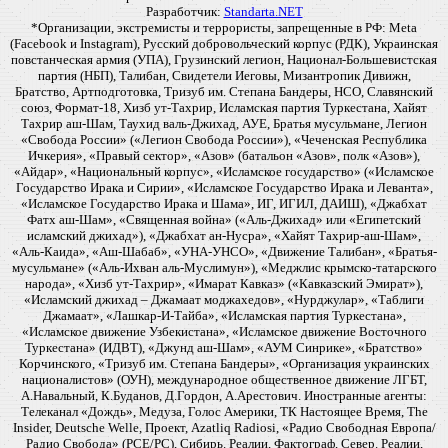
Разработчик:
Standarta.NET
*Организации, экстремисты и террористы, запрещенные в РФ: Meta
(Facebook и Instagram), Русский добровольческий корпус (РДК), Украинская
повстанческая армия (УПА), Грузинский легион, Национал-Большевистская
партия (НБП), Талибан, Свидетели Иеговы, Мизантропик Дивижн,
Братство, Артподготовка, Тризуб им. Степана Бандеры, НСО, Славянский
союз, Формат-18, Хизб ут-Тахрир, Исламская партия Туркестана, Хайят
Тахрир аш-Шам, Таухид валь-Джихад, АУЕ, Братья мусульмане, Легион
«Свобода России» («Легион Свобода России»), «Чеченская Республика
Ичкерия», «Правый сектор», «Азов» (батальон «Азов», полк «Азов»),
«Айдар», «Национальный корпус», «Исламское государство» («Исламское
Государство Ирака и Сирии», «Исламское Государство Ирака и Леванта»,
«Исламское Государство Ирака и Шама», ИГ, ИГИЛ, ДАИШ), «Джабхат
Фатх аш-Шам», «Священная война» («Аль-Джихад» или «Египетский
исламский джихад»), «Джабхат ан-Нусра», «Хайят Тахрир-аш-Шам»,
«Аль-Каида», «Аш-Шабаб», «УНА-УНСО», «Движение Талибан», «Братья-
мусульмане» («Аль-Ихван аль-Муслимун»), «Меджлис крымско-татарского
народа», «Хизб ут-Тахрир», «Имарат Кавказ» («Кавказский Эмират»),
«Исламский джихад – Джамаат моджахедов», «Нурджулар», «Таблиги
Джамаат», «Лашкар-И-Тайба», «Исламская партия Туркестана»,
«Исламское движение Узбекистана», «Исламское движение Восточного
Туркестана» (ИДВТ), «Джунд аш-Шам», «АУМ Синрике», «Братство»
Корчинского, «Тризуб им. Степана Бандеры», «Организация украинских
националистов» (ОУН), международное общественное движение ЛГБТ,
А.Навальный, К.Буданов, Д.Гордон, А.Арестович. Иностранные агенты:
Телеканал «Дождь», Медуза, Голос Америки, ТК Настоящее Время, The
Insider, Deutsche Welle, Проект, Azatliq Radiosi, «Радио Свободная Европа/
Радио Свобода» (PCE/PC), Сибирь. Реалии, Фактограф, Север. Реалии,