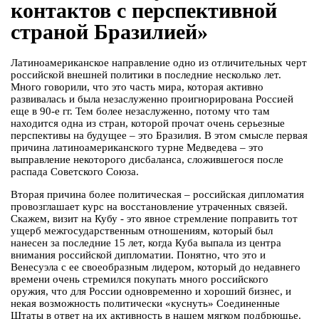
контактов с перспективной
страной Бразилией»
Латиноамериканское направление одно из отличительных черт
российской внешней политики в последние несколько лет.
Много говорили, что это часть мира, которая активно
развивалась и была незаслуженно проигнорирована Россией
еще в 90-е гг. Тем более незаслуженно, потому что там
находится одна из стран, которой прочат очень серьезные
перспективы на будущее – это Бразилия. В этом смысле первая
причина латиноамериканского турне Медведева – это
выправление некоторого дисбаланса, сложившегося после
распада Советского Союза.
Вторая причина более политическая – российская дипломатия
провозглашает курс на восстановление утраченных связей.
Скажем, визит на Кубу - это явное стремление поправить тот
ущерб межгосударственным отношениям, который был
нанесен за последние 15 лет, когда Куба выпала из центра
внимания российской дипломатии. Понятно, что это и
Венесуэла с ее своеобразным лидером, который до недавнего
времени очень стремился покупать много российского
оружия, что для России одновременно и хороший бизнес, и
некая возможность политически «куснуть» Соединенные
Штаты в ответ на их активность в нашем мягком подбрюшье.