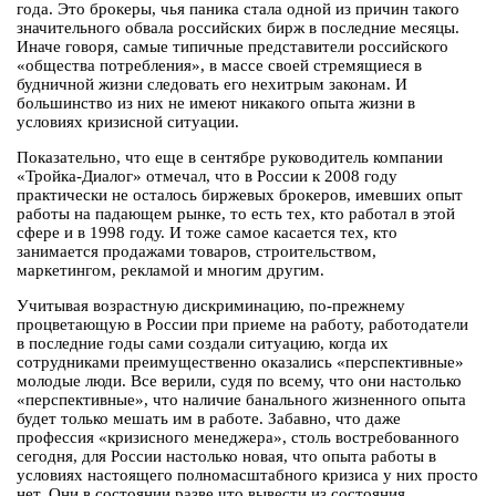
года. Это брокеры, чья паника стала одной из причин такого
значительного обвала российских бирж в последние месяцы.
Иначе говоря, самые типичные представители российского
«общества потребления», в массе своей стремящиеся в
будничной жизни следовать его нехитрым законам. И
большинство из них не имеют никакого опыта жизни в
условиях кризисной ситуации.
Показательно, что еще в сентябре руководитель компании
«Тройка-Диалог» отмечал, что в России к 2008 году
практически не осталось биржевых брокеров, имевших опыт
работы на падающем рынке, то есть тех, кто работал в этой
сфере и в 1998 году. И тоже самое касается тех, кто
занимается продажами товаров, строительством,
маркетингом, рекламой и многим другим.
Учитывая возрастную дискриминацию, по-прежнему
процветающую в России при приеме на работу, работодатели
в последние годы сами создали ситуацию, когда их
сотрудниками преимущественно оказались «перспективные»
молодые люди. Все верили, судя по всему, что они настолько
«перспективные», что наличие банального жизненного опыта
будет только мешать им в работе. Забавно, что даже
профессия «кризисного менеджера», столь востребованного
сегодня, для России настолько новая, что опыта работы в
условиях настоящего полномасштабного кризиса у них просто
нет. Они в состоянии разве что вывести из состояния