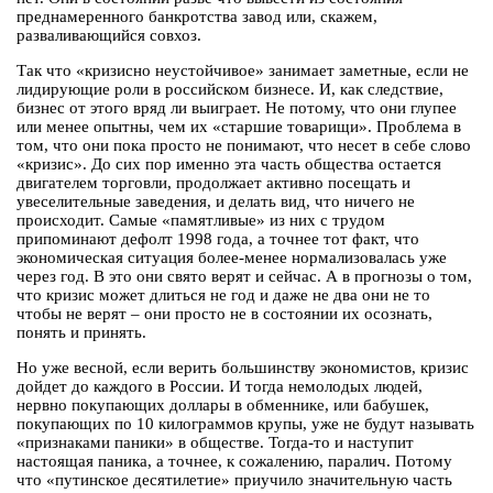
преднамеренного банкротства завод или, скажем,
разваливающийся совхоз.
Так что «кризисно неустойчивое» занимает заметные, если не
лидирующие роли в российском бизнесе. И, как следствие,
бизнес от этого вряд ли выиграет. Не потому, что они глупее
или менее опытны, чем их «старшие товарищи». Проблема в
том, что они пока просто не понимают, что несет в себе слово
«кризис». До сих пор именно эта часть общества остается
двигателем торговли, продолжает активно посещать и
увеселительные заведения, и делать вид, что ничего не
происходит. Самые «памятливые» из них с трудом
припоминают дефолт 1998 года, а точнее тот факт, что
экономическая ситуация более-менее нормализовалась уже
через год. В это они свято верят и сейчас. А в прогнозы о том,
что кризис может длиться не год и даже не два они не то
чтобы не верят – они просто не в состоянии их осознать,
понять и принять.
Но уже весной, если верить большинству экономистов, кризис
дойдет до каждого в России. И тогда немолодых людей,
нервно покупающих доллары в обменнике, или бабушек,
покупающих по 10 килограммов крупы, уже не будут называть
«признаками паники» в обществе. Тогда-то и наступит
настоящая паника, а точнее, к сожалению, паралич. Потому
что «путинское десятилетие» приучило значительную часть