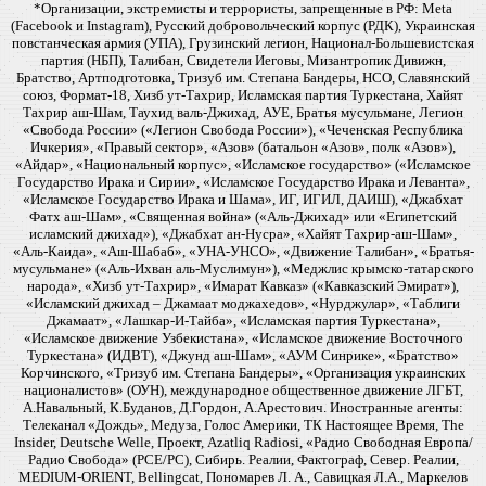
*Организации, экстремисты и террористы, запрещенные в РФ: Meta
(Facebook и Instagram), Русский добровольческий корпус (РДК), Украинская
повстанческая армия (УПА), Грузинский легион, Национал-Большевистская
партия (НБП), Талибан, Свидетели Иеговы, Мизантропик Дивижн,
Братство, Артподготовка, Тризуб им. Степана Бандеры, НСО, Славянский
союз, Формат-18, Хизб ут-Тахрир, Исламская партия Туркестана, Хайят
Тахрир аш-Шам, Таухид валь-Джихад, АУЕ, Братья мусульмане, Легион
«Свобода России» («Легион Свобода России»), «Чеченская Республика
Ичкерия», «Правый сектор», «Азов» (батальон «Азов», полк «Азов»),
«Айдар», «Национальный корпус», «Исламское государство» («Исламское
Государство Ирака и Сирии», «Исламское Государство Ирака и Леванта»,
«Исламское Государство Ирака и Шама», ИГ, ИГИЛ, ДАИШ), «Джабхат
Фатх аш-Шам», «Священная война» («Аль-Джихад» или «Египетский
исламский джихад»), «Джабхат ан-Нусра», «Хайят Тахрир-аш-Шам»,
«Аль-Каида», «Аш-Шабаб», «УНА-УНСО», «Движение Талибан», «Братья-
мусульмане» («Аль-Ихван аль-Муслимун»), «Меджлис крымско-татарского
народа», «Хизб ут-Тахрир», «Имарат Кавказ» («Кавказский Эмират»),
«Исламский джихад – Джамаат моджахедов», «Нурджулар», «Таблиги
Джамаат», «Лашкар-И-Тайба», «Исламская партия Туркестана»,
«Исламское движение Узбекистана», «Исламское движение Восточного
Туркестана» (ИДВТ), «Джунд аш-Шам», «АУМ Синрике», «Братство»
Корчинского, «Тризуб им. Степана Бандеры», «Организация украинских
националистов» (ОУН), международное общественное движение ЛГБТ,
А.Навальный, К.Буданов, Д.Гордон, А.Арестович. Иностранные агенты:
Телеканал «Дождь», Медуза, Голос Америки, ТК Настоящее Время, The
Insider, Deutsche Welle, Проект, Azatliq Radiosi, «Радио Свободная Европа/
Радио Свобода» (PCE/PC), Сибирь. Реалии, Фактограф, Север. Реалии,
MEDIUM-ORIENT, Bellingcat, Пономарев Л. А., Савицкая Л.А., Маркелов