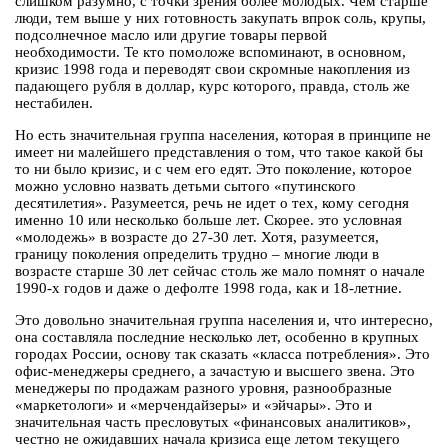
слишком разумно, с точки зрения более молодых. Чем старше
люди, тем выше у них готовность закупать впрок соль, крупы,
подсолнечное масло или другие товары первой
необходимости. Те кто помоложе вспоминают, в основном,
кризис 1998 года и переводят свои скромные накопления из
падающего рубля в доллар, курс которого, правда, столь же
нестабилен.
Но есть значительная группа населения, которая в принципе не
имеет ни малейшего представления о том, что такое какой бы
то ни было кризис, и с чем его едят. Это поколение, которое
можно условно назвать детьми сытого «путинского
десятилетия». Разумеется, речь не идет о тех, кому сегодня
именно 10 или несколько больше лет. Скорее. это условная
«молодежь» в возрасте до 27-30 лет. Хотя, разумеется,
границу поколения определить трудно – многие люди в
возрасте старше 30 лет сейчас столь же мало помнят о начале
1990-х годов и даже о дефолте 1998 года, как и 18-летние.
Это довольно значительная группа населения и, что интересно,
она составляла последние несколько лет, особенно в крупных
городах России, основу так сказать «класса потребления». Это
офис-менеджеры среднего, а зачастую и высшего звена. Это
менеджеры по продажам разного уровня, разнообразные
«маркетологи» и «мерчендайзеры» и «эйчары». Это и
значительная часть пресловутых «финансовых аналитиков»,
честно не ожидавших начала кризиса еще летом текущего