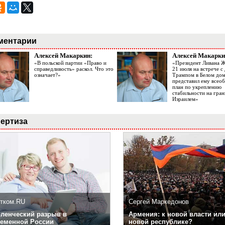
ментарии
Алексей Макаркин:
Алексей Макарки
«В польской партии «Право и
«Президент Ливана 
справедливость» раскол. Что это
21 июля на встрече 
означает?»
Трампом в Белом до
представил ему все
план по укреплению
стабильности на гран
Израилем»
ертиза
тком.RU
Сергей Маркедонов
ленческий разрыв в
Армения: к новой власти или
еменной России
новой республике?