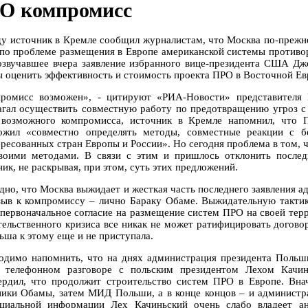
О компромисс
ду источник в Кремле сообщил журналистам, что Москва по-преж
о проблеме размещения в Европе американской системы противор
озвучавшее вчера заявление избранного вице-президента США Дж
 оценить эффективность и стоимость проекта ПРО в Восточной Евро
ромисс возможен», - цитируют «РИА-Новости» представителя 
агал осуществить совместную работу по предотвращению угроз с 
 возможного компромисса, источник в Кремле напомнил, что 
ожил «совместно определять методы, совместные реакции с 
ересованных стран Европы и России». Но сегодня проблема в том, 
воими методами. В связи с этим и пришлось отклонить послед
ик, не раскрывая, при этом, суть этих предложений.
дно, что Москва выжидает и жесткая часть последнего заявления
зыв к компромиссу – лично Бараку Обаме. Выжидательную тактик
 первоначальное согласие на размещение систем ПРО на своей тер
тельственного кризиса все никак не может ратифицировать догов
ьша к этому еще и не приступала.
одимо напомнить, что на днях администрация президента Польши
 телефонном разговоре с польским президентом Лехом Кач
ердил, что продолжит строительство систем ПРО в Европе. Вн
ники Обамы, затем МИД Польши, а в конце концов – и администра
циальной информации Лех Качиньский очень слабо владеет ан