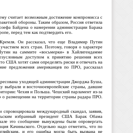
нему считает возможным достижение компромисса с
акетной обороны. Таким образом, Россия ответила
озефа Байдена о намерении администрации Барака
пе, перед тем как подтвердить его.
Кремля. Он рассказал, что еще Владимир Путин
участием всех стран. Поэтому, говоря о характере
Путин на саммите «восьмерки» в Хайлигендамме
безусловным доступом к принятию решения всех
что США хотят сами определять риски и отвечать на
ние предложения американцев по ПРО, рассказал
 адресована уходящей администрации Джорджа Буша,
у выбрали и восточноевропейские страны, давшие
ритории: Чехия и Польша. Чешский парламент из-за
ор о размещении на территории страны радара ПРО.
 спровоцировала международный скандал, заявив,
иньским избранный президент США Барак Обама
ачале это сообщение вынуждены были опровергать
ция Качиньского. Отдельно надо отметить, что по
глийским, и его ошибка могла быть вызвана не