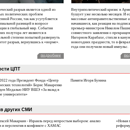
нческий разрыв является одной из
Внутриполитический кризис в Арм
ых политических проблем
бушует уже несколько месяцев. И е
нной России, так как усугубляется
массовые антиправительственные а
пиальной разницей в вопросе
начавшиеся, как реакция на подпис
ации в глобальный мир. События
премьер-министром Николом Паши
них полутора лет являются в
совместного заявления о прекращен
ельной степени попыткой развернуть
Нагорном Карабахе, стихли в канун
этот разрыв, вернувшись к «норме».
новогодних празднеств, то в февра
года они получили новый импульс.
подробнее
по
ости ЦПТ
 2022 года Президент Фонда «Центр
Памяти Игоря Бунина
ческих технологий» Борис Макаренко
ден Медалью НИУ ВШЭ «За вклад в
ие университета»
в других СМИ
лексей Макаркин - Израиль перед непростым выбором: анализ
«Новая 
в и перспектив в конфликте с ХАМАС
реформ