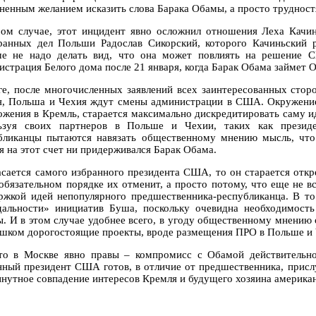
зненным желанием исказить слова Барака Обамы, а просто трудност
ом случае, этот инцидент явно осложнил отношения Леха Кач
ранных дел Польши Радослав Сикорский, которого Качиньский 
е не надо делать вид, что она может повлиять на решение 
истрация Белого дома после 21 января, когда Барак Обама займет 
ге, после многочисленных заявлений всех заинтересованных стор
я, Польша и Чехия ждут смены администрации в США. Окружени
ожения в Кремль, старается максимально дискредитировать саму и
ьзуя своих партнеров в Польше и Чехии, таких как презид
бликанцы пытаются навязать общественному мнению мысль, что
я на этот счет ни придерживался Барак Обама.
асается самого избранного президента США, то он старается отк
 обязательном порядке их отменит, а просто потому, что еще не в
ржкой идей непопулярного предшественника-республиканца. В то
дальности» инициатив Буша, поскольку очевидна необходимость
ы. И в этом случае удобнее всего, в угоду общественному мнению 
ишком дорогостоящие проекты, вроде размещения ПРО в Польше и 
то в Москве явно правы – компромисс с Обамой действительно
нный президент США готов, в отличие от предшественника, присл
нутное совпадение интересов Кремля и будущего хозяина американ