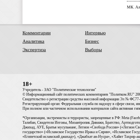
МК. Ал
Комментарии
Интервью
Аналитика
Бизнес
Экспертиза
Выборы
18+
Учредитель - ЗАО "Политические технологии"
© Информационный сайт политических комментариев "Политком.RU" 20
Свидетельство о регистрации средства массовой информации Эл № ФС77-6
Регистрирующий орган: Федеральная служба по надзору в сфере связи, 
При полном или частичном использовании материалов сайта активная ги
*Организации, экстремисты и террористы, запрещенные в РФ: Meta (Faceb
Талибан, Свидетели Иеговы, Мизантропик Дивижн, Братство, Артподготов
Джихад, АУЕ, Братья мусульмане, Легион «Свобода России» («Легион Св
государство» («Исламское Государство Ирака и Сирии», «Исламское Го
«Египетский исламский джихад»), «Джабхат ан-Нусра», «Хайят Тахрир