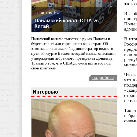
злоко
Политком.RU
В люб
иност
Панамский канал: США vs.
Польш
Китай
админ
В ито
Панамский канал останется в руках Панамы и
будет открыт для торговли из всех стран. Об
Росси
этом заявил панамский администратор водного
предл
пути, Рикаурте Васкес который назвал опасными
испол
утверждения избранного президента Дональда
респу
Трампа о том, что США должны взять его под
мнени
свой контроль.
Что к
подробнее
что в
подде
«скан
Интервью
стран
не сл
Так ч
избра
сиюми