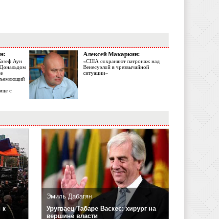
н:
Алексей Макаркин:
Жозеф Аун
«США сохраняют патронаж над
с Дональдом
Венесуэлой в чрезвычайной
ме
ситуации»
объемлющий
ице с
Эмиль Дабагян
 к
Уругваец Табаре Васкес: хирург на
вершине власти