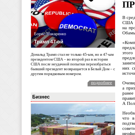
ПР
В сре
США п
на пр
Обамы
Борис Макаренко
Трамп 47-ой
«Комп
предл
этого
Дональд Трамп стал не только 45-ым, но и 47-ым
предл
президентом США – во второй раз в истории
заинт
США после неудачной попытки переизбраться
них с
бывший президент возвращается в Белый Дом – с
источн
другим порядковым номером.
подробнее
Очеви
а при
ранее
Бизнес
прави
А Пол
Необх
что в
подтв
совет
неофи