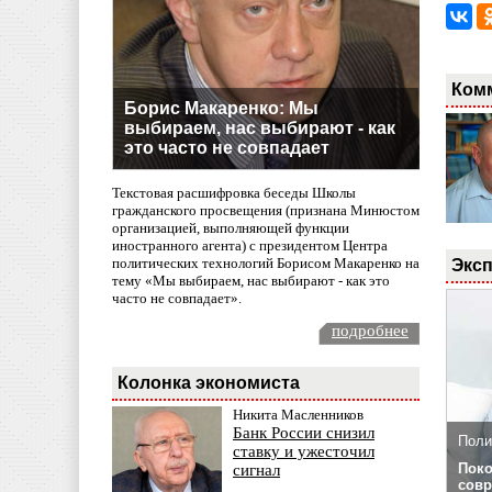
Ком
Борис Макаренко: Мы
выбираем, нас выбирают - как
это часто не совпадает
Текстовая расшифровка беседы Школы
гражданского просвещения (признана Минюстом
организацией, выполняющей функции
иностранного агента) с президентом Центра
политических технологий Борисом Макаренко на
Эксп
тему «Мы выбираем, нас выбирают - как это
часто не совпадает».
подробнее
Колонка экономиста
Никита Масленников
Банк России снизил
Поли
ставку и ужесточил
Поко
сигнал
совр