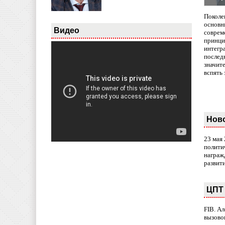
Поколе
основн
Видео
совреме
принци
интегр
послед
значит
вспять 
Нов
23 мая
полити
награж
развит
ЦПТ 
FIB. А
вызово