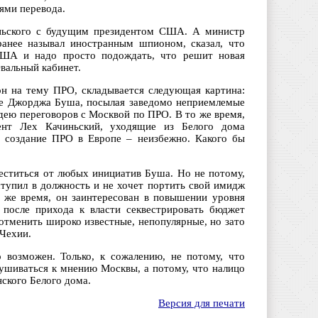
ями перевода.
иньского с будущим президентом США. А министр
ранее называл иностранным шпионом, сказал, что
США и надо просто подождать, что решит новая
Овальный кабинет.
он на тему ПРО, складывается следующая картина:
е Джорджа Буша, посылая заведомо неприемлемые
дею переговоров с Москвой по ПРО. В то же время,
ент Лех Качиньский, уходящие из Белого дома
 создание ПРО в Европе – неизбежно. Какого бы
реститься от любых инициатив Буша. Но не потому,
ступил в должность и не хочет портить свой имидж
 же время, он заинтересован в повышении уровня
 после прихода к власти секвестрировать бюджет
отменить широко известные, непопулярные, но зато
Чехии.
 возможен. Только, к сожалению, не потому, что
ушиваться к мнению Москвы, а потому, что налицо
ского Белого дома.
Версия для печати