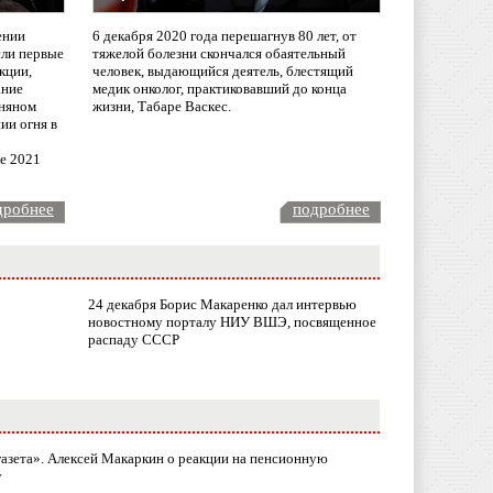
ении
6 декабря 2020 года перешагнув 80 лет, от
сли первые
тяжелой болезни скончался обаятельный
кции,
человек, выдающийся деятель, блестящий
ание
медик онколог, практиковавший до конца
няном
жизни, Табаре Васкес.
ии огня в
ле 2021
дробнее
подробнее
24 декабря Борис Макаренко дал интервью
новостному порталу НИУ ВШЭ, посвященное
распаду СССР
газета». Алексей Макаркин о реакции на пенсионную
у