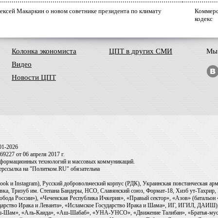
ексей Макаркин о новом советнике президента по климату
Коммерс
кодекс
Колонка экономиста
ЦПТ в других СМИ
Мы 
Видео
Новости ЦПТ
01-2026
9227 от 06 апреля 2017 г.
информационных технологий и массовых коммуникаций.
перссылка на "Политком.RU" обязательна
ook и Instagram), Русский добровольческий корпус (РДК), Украинская повстанческая а
ка, Тризуб им. Степана Бандеры, НСО, Славянский союз, Формат-18, Хизб ут-Тахрир, 
обода России»), «Чеченская Республика Ичкерия», «Правый сектор», «Азов» (батальон
сударство Ирака и Леванта», «Исламское Государство Ирака и Шама», ИГ, ИГИЛ, ДАИШ
-аш-Шам», «Аль-Каида», «Аш-Шабаб», «УНА-УНСО», «Движение Талибан», «Братья-мус