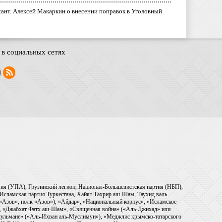
ант. Алексей Макаркин о внесении поправок в Уголовный
в социальных сетях
рмия (УПА), Грузинский легион, Национал-Большевистская партия (НБП),
Исламская партия Туркестана, Хайят Тахрир аш-Шам, Таухид валь-
 «Азов», полк «Азов»), «Айдар», «Национальный корпус», «Исламское
), «Джабхат Фатх аш-Шам», «Священная война» («Аль-Джихад» или
ульмане» («Аль-Ихван аль-Муслимун»), «Меджлис крымско-татарского