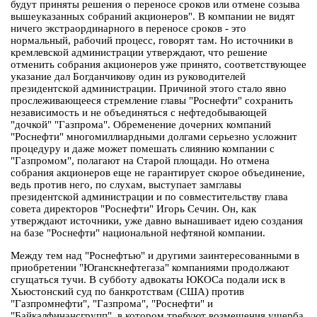
будут приняты решения о переносе сроков или отмене созыва
вышеуказанных собраний акционеров". В компании не видят
ничего экстраординарного в переносе сроков - это
нормальный, рабочий процесс, говорят там. Но источники в
кремлевской администрации утверждают, что решение
отменить собрания акционеров уже принято, соответствующее
указание дал Богданчикову один из руководителей
президентской администрации. Причиной этого стало явно
прослеживающееся стремление главы "Роснефти" сохранить
независимость и не объединяться с нефтедобывающей
"дочкой" "Газпрома". Обременение дочерних компаний
"Роснефти" многомиллиардными долгами серьезно усложнит
процедуру и даже может помешать слиянию компании с
"Газпромом", полагают на Старой площади. Но отмена
собрания акционеров еще не гарантирует скорое объединение,
ведь против него, по слухам, выступает замглавы
президентской администрации и по совместительству глава
совета директоров "Роснефти" Игорь Сечин. Он, как
утверждают источники, уже давно вынашивает идею создания
на базе "Роснефти" национальной нефтяной компании.
Между тем над "Роснефтью" и другими заинтересованными в
приобретении "Юганскнефтегаза" компаниями продолжают
сгущаться тучи. В субботу адвокаты ЮКОСа подали иск в
Хьюстонский суд по банкротствам (США) против
"Газпромнефти", "Газпрома", "Роснефти" и
"Байкалфинансгрупп", в котором требуют возмещения ущерба