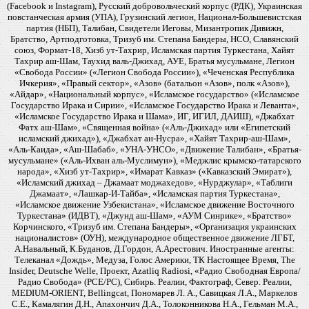
(Facebook и Instagram), Русский добровольческий корпус (РДК), Украинская
повстанческая армия (УПА), Грузинский легион, Национал-Большевистская
партия (НБП), Талибан, Свидетели Иеговы, Мизантропик Дивижн,
Братство, Артподготовка, Тризуб им. Степана Бандеры, НСО, Славянский
союз, Формат-18, Хизб ут-Тахрир, Исламская партия Туркестана, Хайят
Тахрир аш-Шам, Таухид валь-Джихад, АУЕ, Братья мусульмане, Легион
«Свобода России» («Легион Свобода России»), «Чеченская Республика
Ичкерия», «Правый сектор», «Азов» (батальон «Азов», полк «Азов»),
«Айдар», «Национальный корпус», «Исламское государство» («Исламское
Государство Ирака и Сирии», «Исламское Государство Ирака и Леванта»,
«Исламское Государство Ирака и Шама», ИГ, ИГИЛ, ДАИШ), «Джабхат
Фатх аш-Шам», «Священная война» («Аль-Джихад» или «Египетский
исламский джихад»), «Джабхат ан-Нусра», «Хайят Тахрир-аш-Шам»,
«Аль-Каида», «Аш-Шабаб», «УНА-УНСО», «Движение Талибан», «Братья-
мусульмане» («Аль-Ихван аль-Муслимун»), «Меджлис крымско-татарского
народа», «Хизб ут-Тахрир», «Имарат Кавказ» («Кавказский Эмират»),
«Исламский джихад – Джамаат моджахедов», «Нурджулар», «Таблиги
Джамаат», «Лашкар-И-Тайба», «Исламская партия Туркестана»,
«Исламское движение Узбекистана», «Исламское движение Восточного
Туркестана» (ИДВТ), «Джунд аш-Шам», «АУМ Синрике», «Братство»
Корчинского, «Тризуб им. Степана Бандеры», «Организация украинских
националистов» (ОУН), международное общественное движение ЛГБТ,
А.Навальный, К.Буданов, Д.Гордон, А.Арестович. Иностранные агенты:
Телеканал «Дождь», Медуза, Голос Америки, ТК Настоящее Время, The
Insider, Deutsche Welle, Проект, Azatliq Radiosi, «Радио Свободная Европа/
Радио Свобода» (PCE/PC), Сибирь. Реалии, Фактограф, Север. Реалии,
MEDIUM-ORIENT, Bellingcat, Пономарев Л. А., Савицкая Л.А., Маркелов
С.Е., Камалягин Д.Н., Апахончич Д.А., Толоконникова Н.А., Гельман М.А.,