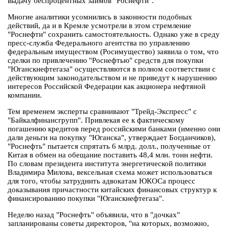
выдачу беспроцентных займов "Роснефти".
Многие аналитики усомнились в законности подобных
действий, да и в Кремле усмотрели в этом стремление
"Роснефти" сохранить самостоятельность. Однако уже в среду
пресс-служба Федерального агентства по управлению
федеральным имуществом (Росимущество) заявила о том, что
сделки по привлечению "Роснефтью" средств для покупки
"Юганскнефтегаза" осуществляются в полном соответствии с
действующим законодательством и не приведут к нарушению
интересов Российской Федерации как акционера нефтяной
компании.
Тем временем эксперты сравнивают "Трейд-Экспресс" с
"Байкалфинансгрупп". Привлекая ее к фактическому
погашению кредитов перед российскими банками (именно они
дали деньги на покупку "Юганска", утверждает Богданчиков),
"Роснефть" пытается спрятать 6 млрд. долл., полученные от
Китая в обмен на обещание поставить 48,4 млн. тонн нефти.
По словам президента института энергетической политики
Владимира Милова, вексельная схема может использоваться
для того, чтобы затруднить адвокатам ЮКОСа процесс
доказывания причастности китайских финансовых структур к
финансированию покупки "Юганскнефтегаза".
Неделю назад "Роснефть" объявила, что в "дочках"
запланированы советы директоров, "на которых, возможно,