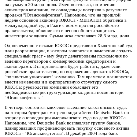
на сумму в 20 млрд. долл. Именно столько, по мнению
акционеров компании, ее совладельцы потеряли в результате
продажи "Юганскнефтегаза". Напомним, что на прошлой
неделе основной акционер ЮКОСа - МЕНАТЕП обратился в
международный суд в Гааге с иском против российского
правительства, обвинив его в неспособности защитить
инвестиции холдинга. Сумма иска составляет 28,3 млрд. долл.
Одновременно с исками ЮКОС представил в Хьюстонский суд
план реорганизации, в котором говорится о намерении создать
специальный траст - ему будут делегированы полномочия по
ведению переговоров с коммерческими кредиторами и
акционерами. Эта организация будет работать, даже если
российское правительство, по выражению адвокатов ЮКОСа,
"полностью уничтожит" компанию. Тем временем планируется
внести изменения и в корпоративную структуру самого
ЮКОСа: руководство компании объясняет это
необходимостью реструктуризации холдинга после потери
"Юганскнефтегаза".
В четверг состоится ключевое заседание хьюстонского суда,
на котором будет рассмотрено ходатайство Deutsche Bank по
вопросу о юрисдикции американского суда по делу ЮКОСа.
Напомним, что Deutsche Bank возглавляет группу банков,
планировавших профинансировать покупку основного актива
ЮКОСа - "Юганскнефтегаза". В декабре 2004 года банк