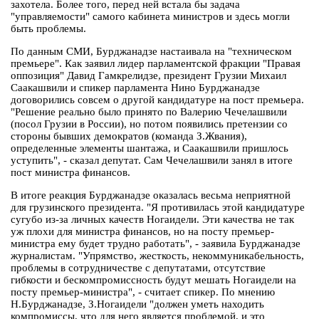
захотела. Более того, перед ней встала бы задача
"управляемости" самого кабинета министров и здесь могли
быть проблемы.
По данным СМИ, Бурджанадзе настаивала на "техническом
премьере". Как заявил лидер парламентской фракции "Правая
оппозиция" Давид Гамкрелидзе, президент Грузии Михаил
Саакашвили и спикер парламента Нино Бурджанадзе
договорились совсем о другой кандидатуре на пост премьера.
"Решение реально было принято по Валерию Чечелашвили
(посол Грузии в России), но потом появились претензии со
стороны бывших демократов (команда З.Жвания),
определенные элементы шантажа, и Саакашвили пришлось
уступить", - сказал депутат. Сам Чечелашвили занял в итоге
пост министра финансов.
В итоге реакция Бурджанадзе оказалась весьма неприятной
для грузинского президента. "Я противилась этой кандидатуре
сугубо из-за личных качеств Ногаидели. Эти качества не так
уж плохи для министра финансов, но на посту премьер-
министра ему будет трудно работать", - заявила Бурджанадзе
журналистам. "Упрямство, жесткость, некоммуникабельность,
проблемы в сотрудничестве с депутатами, отсутствие
гибкости и бескомпромиссность будут мешать Ногаидели на
посту премьер-министра", - считает спикер. По мнению
Н.Бурджанадзе, З.Ногаидели "должен уметь находить
компромиссы, что для него является проблемой, и это