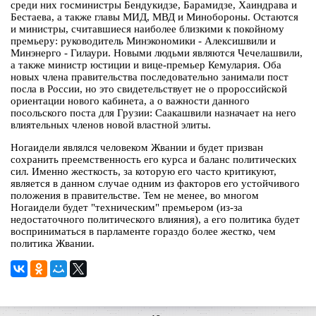
среди них госминистры Бендукидзе, Барамидзе, Хаиндрава и
Бестаева, а также главы МИД, МВД и Минобороны. Остаются
и министры, считавшиеся наиболее близкими к покойному
премьеру: руководитель Минэкономики - Алексишвили и
Минэнерго - Гилаури. Новыми людьми являются Чечелашвили,
а также министр юстиции и вице-премьер Кемулария. Оба
новых члена правительства последовательно занимали пост
посла в России, но это свидетельствует не о пророссийской
ориентации нового кабинета, а о важности данного
посольского поста для Грузии: Саакашвили назначает на него
влиятельных членов новой властной элиты.
Ногаидели являлся человеком Жвании и будет призван
сохранить преемственность его курса и баланс политических
сил. Именно жесткость, за которую его часто критикуют,
является в данном случае одним из факторов его устойчивого
положения в правительстве. Тем не менее, во многом
Ногаидели будет "техническим" премьером (из-за
недостаточного политического влияния), а его политика будет
восприниматься в парламенте гораздо более жестко, чем
политика Жвании.