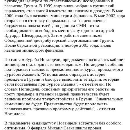
руководил Центром по стратегическому исследованию и
развитию Грузии. В 1999 году вновь избран в грузинский
парламент, стал главой комитета по налогам и доходам. В мае
2000 года был назначен министром финансов. В мае 2002 года
отправлен в отставку (формально - за "неисполнение
бюджетных показателей", по данным СМИ - из-за
необходимости освободить место сыну одного из друзей
Эдуарда Шеварднадзе). Затем работал советником
Объединенной дистрибуторской энергокомпании Грузии.
После бархатной революции, в ноябре 2003 года, вновь
назначен министром финансов.
По словам Зураба Ногаидели, предложение возглавить кабинет
министров стало для него неожиданным. Ногаидели особенно
подчеркивает важность преемственности курса, проводимого
Зурабом Жванией. "Я попытаюсь оправдать доверие
президента Грузии и быстрее выполнить те задачи, которые
были поставлены при Зурабе Жвания", - отметил он. По
словам Ногаидели, основным приоритетом его работы на
посту премьера и главной задачей правительства будет
решение проблемы трудоустройства в Грузии. "Значительных
изменений не будет. Правительство будет продолжать
реализовывать прежнюю программу действий", - отметил
Ногаидели.
В парламенте кандидатуру Ногаидели встретили без особого
оптимизма. 9 февраля Михаил Саакашвили провел