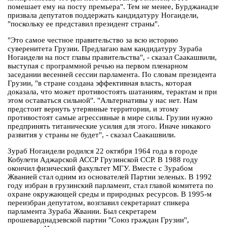
помешает ему на посту премьера". Тем не менее, Бурджанадзе
призвала депутатов поддержать кандидатуру Ногаидели,
"поскольку ее представил президент страны".
"Это самое честное правительство за всю историю
суверенитета Грузии. Предлагаю вам кандидатуру Зураба
Ногаидели на пост главы правительства", - сказал Саакашвили,
выступая с программной речью на первом пленарном
заседании весенней сессии парламента. По словам президента
Грузии, "в стране создана эффективная власть, которая
доказала, что может противостоять шатаниям, терактам и при
этом оставаться сильной". "Альтернативы у нас нет. Нам
предстоит вернуть утерянные территории, и этому
противостоят самые агрессивные в мире силы. Грузии нужно
предпринять титанические усилия для этого. Иначе никакого
развития у страны не будет", - сказал Саакашвили.
Зураб Ногаидели родился 22 октября 1964 года в городе
Кобулети Аджарской АССР Грузинской ССР. В 1988 году
окончил физический факультет МГУ. Вместе с Зурабом
Жванией стал одним из основателей Партии зеленых. В 1992
году избран в грузинский парламент, стал главой комитета по
охране окружающей среды и природных ресурсов. В 1995-м
переизбран депутатом, возглавил секретариат спикера
парламента Зураба Жвании. Был секретарем
прошеварднадзевской партии "Союз граждан Грузии",