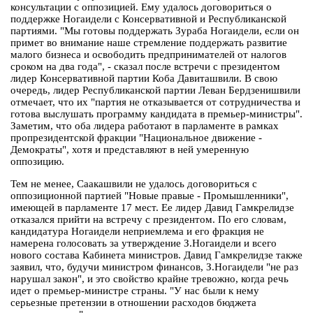
консультации с оппозицией. Ему удалось договориться о
поддержке Ногаидели с Консервативной и Республиканской
партиями. "Мы готовы поддержать Зураба Ногаидели, если он
примет во внимание наше стремление поддержать развитие
малого бизнеса и освободить предпринимателей от налогов
сроком на два года", - сказал после встречи с президентом
лидер Консервативной партии Коба Давиташвили. В свою
очередь, лидер Республиканской партии Леван Бердзенишвили
отмечает, что их "партия не отказывается от сотрудничества и
готова выслушать программу кандидата в премьер-министры".
Заметим, что оба лидера работают в парламенте в рамках
пропрезидентской фракции "Национальное движение -
Демократы", хотя и представляют в ней умеренную
оппозицию.
Тем не менее, Саакашвили не удалось договориться с
оппозиционной партией "Новые правые - Промышленники",
имеющей в парламенте 17 мест. Ее лидер Давид Гамкрелидзе
отказался прийти на встречу с президентом. По его словам,
кандидатура Ногаидели неприемлема и его фракция не
намерена голосовать за утверждение З.Ногаидели и всего
нового состава Кабинета министров. Давид Гамкрелидзе также
заявил, что, будучи министром финансов, З.Ногаидели "не раз
нарушал закон", и это свойство крайне тревожно, когда речь
идет о премьер-министре страны. "У нас были к нему
серьезные претензии в отношении расходов бюджета