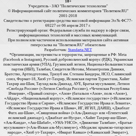
18+
Учредитель - ЗАО "Политические технологии"
© Информационный сайт политических комментариев "Политком.RU"
2001-2018
Свидетельство о регистрации средства массовой информации Эл № ФС77-
69227 от 06 апреля 2017 г.
Регистрирующий орган: Федеральная служба по надзору в сфере связи,
информационных технологий и массовых коммуникаций.
При полном или частичном использовании материалов сайта активная
гиперссылка на "Политком.RU" обязательна
Разработчик:
Standarta.NET
*Организации, экстремисты и террористы, запрещенные в РФ: Meta
(Facebook и Instagram), Русский добровольческий корпус (РДК), Украинская
повстанческая армия (УПА), Грузинский легион, Национал-Большевистская
партия (НБП), Талибан, Свидетели Иеговы, Мизантропик Дивижн,
Братство, Артподготовка, Тризуб им. Степана Бандеры, НСО, Славянский
союз, Формат-18, Хизб ут-Тахрир, Исламская партия Туркестана, Хайят
Тахрир аш-Шам, Таухид валь-Джихад, АУЕ, Братья мусульмане, Легион
«Свобода России» («Легион Свобода России»), «Чеченская Республика
Ичкерия», «Правый сектор», «Азов» (батальон «Азов», полк «Азов»),
«Айдар», «Национальный корпус», «Исламское государство» («Исламское
Государство Ирака и Сирии», «Исламское Государство Ирака и Леванта»,
«Исламское Государство Ирака и Шама», ИГ, ИГИЛ, ДАИШ), «Джабхат
Фатх аш-Шам», «Священная война» («Аль-Джихад» или «Египетский
исламский джихад»), «Джабхат ан-Нусра», «Хайят Тахрир-аш-Шам»,
«Аль-Каида», «Аш-Шабаб», «УНА-УНСО», «Движение Талибан», «Братья-
мусульмане» («Аль-Ихван аль-Муслимун»), «Меджлис крымско-татарского
народа», «Хизб ут-Тахрир», «Имарат Кавказ» («Кавказский Эмират»),