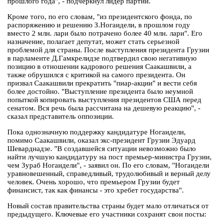
прошлого года", - подчеркнул лидер партии.
Кроме того, по его словам, "из президентского фонда, по
распоряжению и решению З.Ногаидели, в прошлом году
вместо 2 млн. лари было потрачено более 40 млн. лари". Его
назначение, полагает депутат, может стать серьезной
проблемой для страны. После выступления президента Грузии
в парламенте Д.Гамкрелидзе подтвердил свою негативную
позицию в отношении кадрового решения Саакашвили, а
также обрушился с критикой на самого президента. Он
призвал Саакашвили прекратить "пиар-акции" и вести себя
более достойно. "Выступление президента было неумной
попыткой копировать выступления президентов США перед
сенатом. Вся речь была рассчитана на дешевую реакцию", -
сказал представитель оппозиции.
Пока однозначную поддержку кандидатуре Ногаидели,
помимо Саакашвили, оказал экс-президент Грузии Эдуард
Шеварднадзе. "В создавшейся ситуации невозможно было
найти лучшую кандидатуру на пост премьер-министра Грузии,
чем Зураб Ногаидели", - заявил он. По его словам, "Ногаидели
уравновешенный, справедливый, трудолюбивый и верный делу
человек. Очень хорошо, что премьером Грузии будет
финансист, так как финансы - это хребет государства".
Новый состав правительства страны будет мало отличаться от
предыдущего. Ключевые его участники сохранят свои посты: