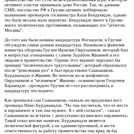
активное участие принимала даже Россия. Так, по данным
СМИ, посольство РФ в Грузии активно лоббировало
назначение премьером госминистра Кахи Бендукидзе, однако
это было весьма мало вероятно: Бендукидзе имеет в Грузии
много политических противников, называющих его "агентом
Москвы".
До того как была названа кандидатура Ногаидели, в Грузии
обсуждали самые разные кандидатуры. Называлась фамилия
министра обороны Грузии Ираклия Окруашвили, который был
в непростых отношениях с самим Зурабом Жванией и его
людьми в правительстве. Однако этот вариант нарушил бы
принцип "политического треугольника", который образовался
после "революции роз" и был представлен Саакашвили,
Бурджанадзе и Жвания. Во многом из-за конфликтов
Окруашвили и "человеком" Жвании - осминистром Георгием
Барамидзе - президент Грузии не стал рассматривать и
кандидатуру последнего.
Как признался сам Саакашвили, сначала он предложил пост
премьера Нино Бурджанадзе. "Но она посчитала, что ее место
в парламенте и там она нужнее. Я с ней согласен", - сказал
Саакашвили на встрече с депутатами грузинского парламента.
Такой отказ вполне понятен. Бурджанадзе является
политической фигурой, а не административной, и нести
ответственность за работу правительства она вряд ли бы