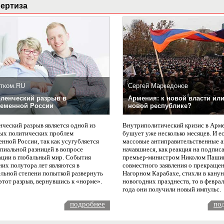
ертиза
тком.RU
Сергей Маркедонов
ленческий разрыв в
Армения: к новой власти или
еменной России
новой республике?
нческий разрыв является одной из
Внутриполитический кризис в Арм
ых политических проблем
бушует уже несколько месяцев. И е
нной России, так как усугубляется
массовые антиправительственные а
пиальной разницей в вопросе
начавшиеся, как реакция на подпис
ации в глобальный мир. События
премьер-министром Николом Паши
них полутора лет являются в
совместного заявления о прекращен
ельной степени попыткой развернуть
Нагорном Карабахе, стихли в канун
этот разрыв, вернувшись к «норме».
новогодних празднеств, то в февра
года они получили новый импульс.
подробнее
по