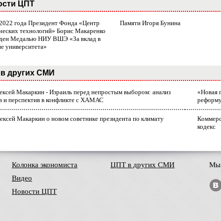
ости ЦПТ
 2022 года Президент Фонда «Центр
Памяти Игоря Бунина
ческих технологий» Борис Макаренко
ден Медалью НИУ ВШЭ «За вклад в
ие университета»
в других СМИ
лексей Макаркин - Израиль перед непростым выбором: анализ
«Новая 
в и перспектив в конфликте с ХАМАС
реформ
ексей Макаркин о новом советнике президента по климату
Коммерс
кодекс
Колонка экономиста
ЦПТ в других СМИ
Мы 
Видео
Новости ЦПТ