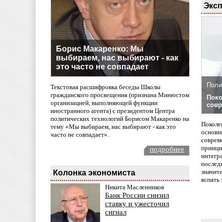
Эксп
Борис Макаренко: Мы
выбираем, нас выбирают - как
это часто не совпадает
Поли
Текстовая расшифровка беседы Школы
гражданского просвещения (признана Минюстом
Поко
организацией, выполняющей функции
совр
иностранного агента) с президентом Центра
политических технологий Борисом Макаренко на
Поколе
тему «Мы выбираем, нас выбирают - как это
основн
часто не совпадает».
совреме
принци
подробнее
интегр
послед
значит
Колонка экономиста
вспять 
Никита Масленников
Банк России снизил
ставку и ужесточил
сигнал