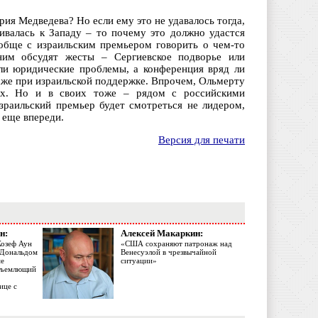
я Медведева? Но если ему это не удавалось тогда,
валась к Западу – то почему это должно удастся
ообще с израильским премьером говорить о чем-то
 ним обсудят жесты – Сергиевское подворье или
ли юридические проблемы, а конференция вряд ли
аже при израильской поддержке. Впрочем, Ольмерту
ах. Но и в своих тоже – рядом с российскими
зраильский премьер будет смотреться не лидером,
 еще впереди.
Версия для печати
н:
Алексей Макаркин:
Жозеф Аун
«США сохраняют патронаж над
с Дональдом
Венесуэлой в чрезвычайной
ме
ситуации»
объемлющий
ице с