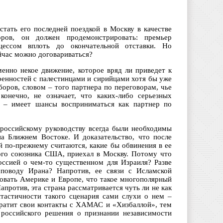
тать его последней поездкой в Москву в качестве
оров, он должен продемонстрировать: премьер
цессом вплоть до окончательной отставки. Но
йчас можно договариваться?
енно некое движение, которое вряд ли приведет к
ренностей с палестинцами и сирийцами хотя бы уже
боров, словом – того партнера по переговорам, чье
конечно, не означает, что каких-либо серьезных
 – имеет шансы восприниматься как партнер по
российскому руководству всегда были необходимы
а Ближнем Востоке. И доказательство, что после
й по-прежнему считаются, какие бы обвинения в ее
ого союзника США, приехал в Москву. Потому что
оссией о чем-то существенном для Израиля? Разве
 поводу Ирана? Напротив, ее связи с Исламской
ровать Америке и Европе, что такое многополярный
против, эта страна рассматривается чуть ли не как
тастичности такого сценария сами слухи о нем –
кратит свои контакты с ХАМАС и «Хизбаллой», тем
 российского решения о признании независимости