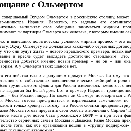
ощание с Ольмертом
, совершаемый Эхудом Ольмертом в российскую столицу, может с
ер-министра Израиля. Вероятно, по задумке его организат
вительно выполняет свое обещание заниматься мирным про
инимают ли партнеры Ольмерта как человека, с которым именно се
но, в нынешних политических условиях мирный процесс – это им
ьтату. Эхуду Ольмерту не долждаться каких-либо серьезных догово
у, что они будут ждать – нового израильского премьера, новых вы
вание в кресле будет выглядеть достаточно стабильным. Это, 
ренностей добьется именно новый премьер – но он – или она
оворам. А у Ольмерта таких шансов нет.
то его действительно с радушием примут в Москве. Потому что 
епления его собственных внешнеполитических амбиций и роли н
йско-грузинского конфликта для России изменилось немногое, с не
 не выдвигал бы Белый дом. Вот и премьер Израиля, традиционн
ает – без России никуда.Но может ли Ольмерт договориться с Р
ня Москва готова прислушаться к израильским замечаниям по
бликой только крепнут, потому что Россия силится продемонстри
Разве Москва готова прератить свои особые отношения с Сирией? На
жное место для новой базы российского ВМФ – и при всей фан
ательство сердечных связей Москвы и Дамаска. Разве Москва пре
 после того, как обе организации вошли в «группу поддержки»
ных грузинских автономий?