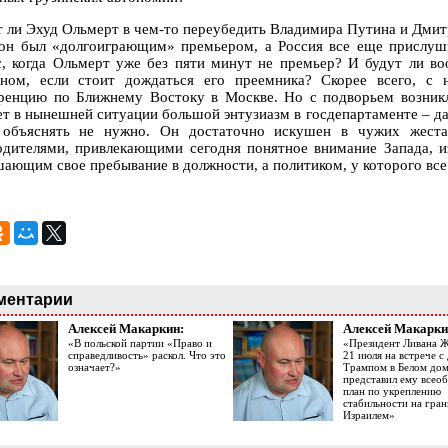
 ли Эхуд Ольмерт в чем-то переубедить Владимира Путина и Дмитри
 он был «долгоиграющим» премьером, а Россия все еще прислуши
с, когда Ольмерт уже без пяти минут не премьер? И будут ли в
зном, если стоит дождаться его преемника? Скорее всего, с
ренцию по Ближнему Востоку в Москве. Но с подворьем возник
ет в нынешней ситуации большой энтузиазм в госдепартаменте – д
 объяснять не нужно. Он достаточно искушен в чужих жест
одителями, привлекающими сегодня понятное внимание Запада, и
шающим свое пребывание в должности, а политиком, у которого все
ментарии
Алексей Макаркин:
Алексей Макарки
«В польской партии «Право и
«Президент Ливана 
справедливость» раскол. Что это
21 июля на встрече 
означает?»
Трампом в Белом до
представил ему все
план по укреплению
стабильности на гран
Израилем»