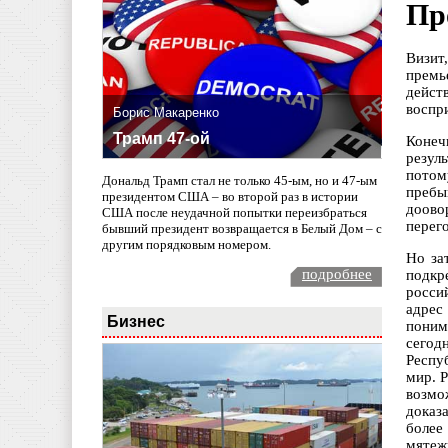
Пр
Визит
премь
дейст
воспр
Борис Макаренко
Трамп 47-ой
Конеч
резул
потом
Дональд Трамп стал не только 45-ым, но и 47-ым
пребы
президентом США – во второй раз в истории
доово
США после неудачной попытки переизбраться
перег
бывший президент возвращается в Белый Дом – с
другим порядковым номером.
Но за
подробнее
подкр
росси
адрес
Бизнес
поним
сегод
Респу
мир. 
возмо
доказ
более
мятеж