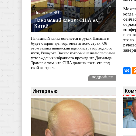
Может
Политком.RU
когда
сейча
Панамский канал: США vs.
серье
Китай
конфе
вызов
Панамский канал останется в руках Панамы и
этого
будет открыт для торговли из всех стран. Об
руков
этом заявил панамский администратор водного
завер
пути, Рикаурте Васкес который назвал опасными
утверждения избранного президента Дональда
Трампа о том, что США должны взять его под
свой контроль.
подробнее
Ком
Интервью