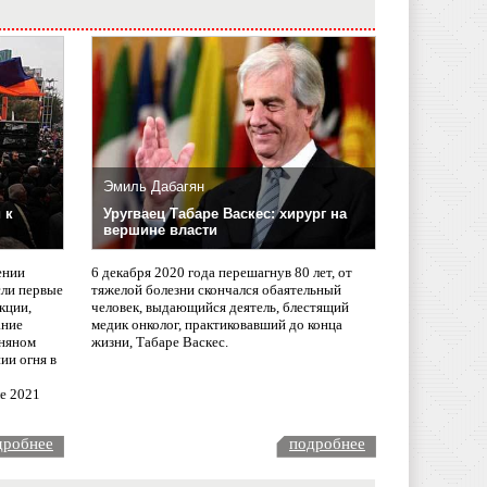
Эмиль Дабагян
 к
Уругваец Табаре Васкес: хирург на
вершине власти
ении
6 декабря 2020 года перешагнув 80 лет, от
сли первые
тяжелой болезни скончался обаятельный
кции,
человек, выдающийся деятель, блестящий
ание
медик онколог, практиковавший до конца
няном
жизни, Табаре Васкес.
ии огня в
ле 2021
дробнее
подробнее