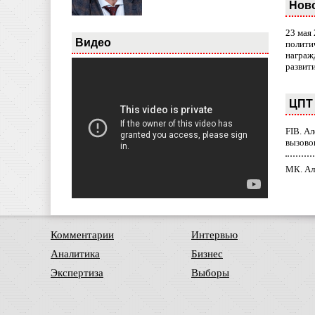
Нов
23 мая
Видео
полити
награж
развит
ЦПТ 
FIB. А
вызово
МК. Ал
Комментарии
Интервью
Аналитика
Бизнес
Экспертиза
Выборы