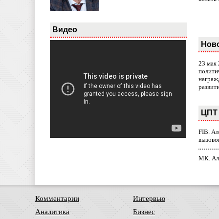
Видео
Нов
23 мая
полити
награж
развит
ЦПТ 
FIB. А
вызово
МК. Ал
Комментарии
Интервью
Аналитика
Бизнес