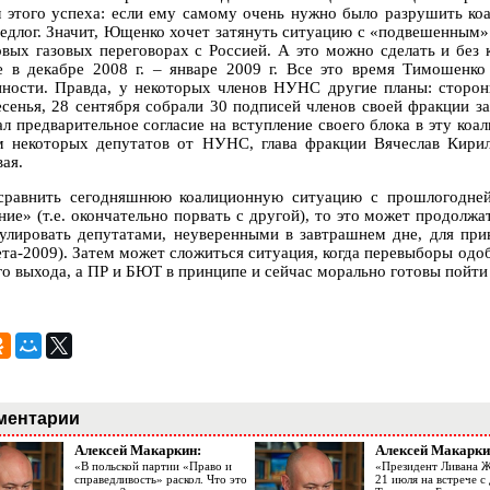
л этого успеха: если ему самому очень нужно было разрушить ко
редлог. Значит, Ющенко хочет затянуть ситуацию с «подвешенным
овых газовых переговорах с Россией. А это можно сделать и без
е в декабре 2008 г. – январе 2009 г. Все это время Тимошенк
нности. Правда, у некоторых членов НУНС другие планы: сторон
есенья, 28 сентября собрали 30 подписей членов своей фракции 
ал предварительное согласие на вступление своего блока в эту 
м некоторых депутатов от НУНС, глава фракции Вячеслав Кириле
ая.
сравнить сегодняшнюю коалиционную ситуацию с прошлогодней,
ние» (т.е. окончательно порвать с другой), то это может продолжа
улировать депутатами, неуверенными в завтрашнем дне, для при
та-2009). Затем может сложиться ситуация, когда перевыборы од
го выхода, а ПР и БЮТ в принципе и сейчас морально готовы пойти
ментарии
Алексей Макаркин:
Алексей Макарки
«В польской партии «Право и
«Президент Ливана 
справедливость» раскол. Что это
21 июля на встрече 