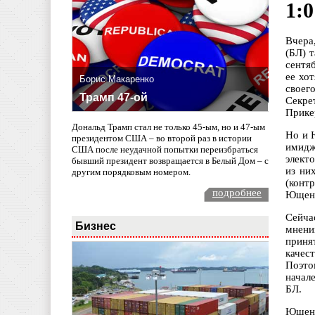
1:
Вчера
(БЛ) 
сентя
ее хо
Борис Макаренко
своег
Трамп 47-ой
Секре
Прике
Дональд Трамп стал не только 45-ым, но и 47-ым
Но и 
президентом США – во второй раз в истории
имидж
США после неудачной попытки переизбраться
элект
бывший президент возвращается в Белый Дом – с
из ни
другим порядковым номером.
(конт
подробнее
Ющенк
Сейча
Бизнес
мнени
приня
качес
Поэто
начал
БЛ.
Ющенк