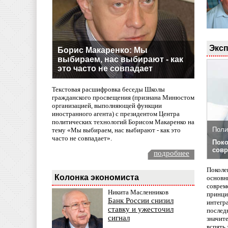
Эксп
Борис Макаренко: Мы
выбираем, нас выбирают - как
это часто не совпадает
Текстовая расшифровка беседы Школы
гражданского просвещения (признана Минюстом
организацией, выполняющей функции
иностранного агента) с президентом Центра
политических технологий Борисом Макаренко на
Поли
тему «Мы выбираем, нас выбирают - как это
часто не совпадает».
Поко
совр
подробнее
Поколе
Колонка экономиста
основн
совреме
Никита Масленников
принци
Банк России снизил
интегр
ставку и ужесточил
послед
сигнал
значит
вспять 