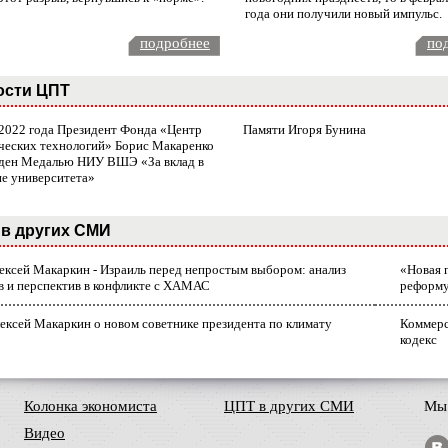
года они получили новый импульс.
подробнее
по
ости ЦПТ
 2022 года Президент Фонда «Центр
Памяти Игоря Бунина
ческих технологий» Борис Макаренко
ден Медалью НИУ ВШЭ «За вклад в
ие университета»
в других СМИ
лексей Макаркин - Израиль перед непростым выбором: анализ
«Новая 
в и перспектив в конфликте с ХАМАС
реформ
ексей Макаркин о новом советнике президента по климату
Коммерс
кодекс
Колонка экономиста
ЦПТ в других СМИ
Мы 
Видео