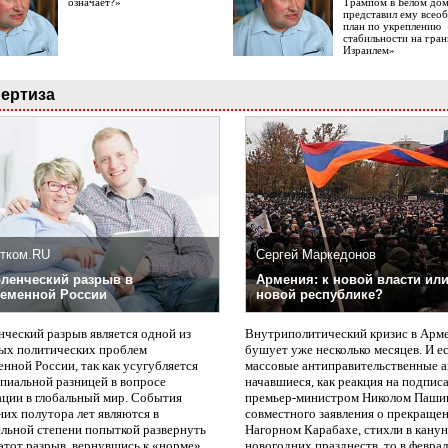
означает?»
Трампом в Белом до
представил ему все
план по укреплению
стабильности на гран
Израилем»
ертиза
тком.RU
Сергей Маркедонов
ленческий разрыв в
Армения: к новой власти или
еменной России
новой республике?
нческий разрыв является одной из
Внутриполитический кризис в Арм
ых политических проблем
бушует уже несколько месяцев. И е
нной России, так как усугубляется
массовые антиправительственные а
пиальной разницей в вопросе
начавшиеся, как реакция на подпис
ации в глобальный мир. События
премьер-министром Николом Паши
них полутора лет являются в
совместного заявления о прекращен
ельной степени попыткой развернуть
Нагорном Карабахе, стихли в канун
этот разрыв, вернувшись к «норме».
новогодних празднеств, то в февра