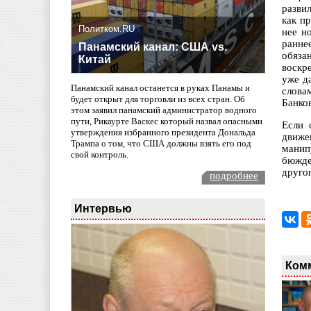
разви
как п
Политком.RU
нее н
ранне
Панамский канал: США vs.
обяза
Китай
воскр
уже д
Панамский канал останется в руках Панамы и
слова
будет открыт для торговли из всех стран. Об
Банков
этом заявил панамский администратор водного
пути, Рикаурте Васкес который назвал опасными
Если 
утверждения избранного президента Дональда
движе
Трампа о том, что США должны взять его под
манип
свой контроль.
бюжде
друго
подробнее
Интервью
Ком