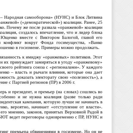
 – Народная самооборона» (НУНС) и Блок Литвина
ранжевой» («демократической») коалиции. Ранее, 25
ко. Почему же после развала «оранжевой» коалиции
оалиция, создалось впечатление, что и лидер блока
 Ющенко вместе с Виктором Балогой, главой его
и конфликт вокруг Фонда госимущества, «Ванко
имошенко в госизмене. Примеры можно продолжать.
вязанность к имиджу «оранжевых» политиков. Этот
он их принуждает замиряться в угоду «оранжевому»
своего рейтинга союза с «регионалами». У каждого
енко – власть и рычаги влияния, которые она дает
жность доказать электорату свою «полезность»), а
ие с Партией регионов (ПР) в 2006 г.
ерь и президент, и премьер (на словах) сошлись во
обенно и не нужна коалиция (разве только ради
зидентская кампания, которую лучше не начинать в
нко, вероятно, начинает «отступление от власти».
его мнению, законов, принятых Верховной Радой в
: БЮТ ведет переговоры одновременно с ПР, НУНС и
тинг премьера обвинениями в госизмене. Но он не