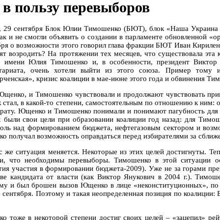
0 в пользу перевыборов
, 29 сентября Блок Юлии Тимошенко (БЮТ), блок «Наша Украина
так и не смогли объявить о создании в парламенте обновленной «о
бря о возможности этого говорил глава фракции БЮТ Иван Кирилен
тят возродить? На протяжении тех месяцев, что существовала эта к
о имени Юлия Тимошенко и, в особенности, президент Виктор
тариата, очень хотели выйти из этого союза. Пример тому 
рченская», кризис коалиции в мае-июне этого года и обвинения Т
Ющенко, и Тимошенко чувствовали и продолжают чувствовать при
 стал, в какой-то степени, самостоятельным по отношению к ним: 
орату. Ющенко и Тимошенко понимали и понимают пагубность для 
х были свои цели при образовании коалиции год назад: для Тимош
роль над формированием бюджета, нефтегазовым сектором и возмо
о получал возможность оправдаться перед избирателями за сближен
с же ситуация меняется. Некоторые из этих целей достигнуты. Теп
и, что необходимы перевыборы. Тимошенко в этой ситуации ос
тия участия в формировании бюджета-2009). Уже не за горами пре
тве кандидата от власти (как Виктор Янукович в 2004 г.). Тимоше
му и был брошен вызов Ющенко в лице «неконституционных», по 
е сентября. Поэтому и такая неопределенная позиция по коалиции
о тоже в некоторой степени достиг своих целей – «зацепил» рей