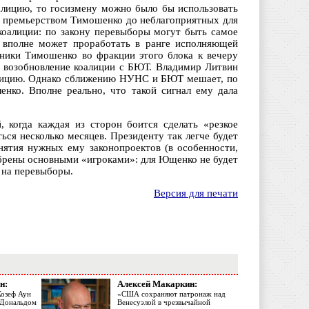
алицию, то госизмену можно было бы использовать
» премьерством Тимошенко до неблагоприятных для
 коалиции: по закону перевыборы могут быть самое
о вполне может проработать в ранге исполняющей
ники Тимошенко во фракции этого блока к вечеру
за возобновление коалиции с БЮТ. Владимир Литвин
коалицию. Однако сближению НУНС и БЮТ мешает, по
нко. Вполне реально, что такой сигнал ему дала
 когда каждая из сторон боится сделать «резкое
ться несколько месяцев. Президенту так легче будет
нятия нужных ему законопроектов (в особенности,
обрены основными «игроками»: для Ющенко не будет
 на перевыборы.
Версия для печати
н:
Алексей Макаркин:
Жозеф Аун
«США сохраняют патронаж над
с Дональдом
Венесуэлой в чрезвычайной