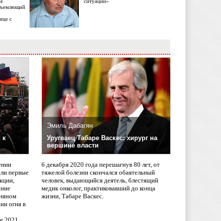
ме
ситуации»
объемлющий
ице с
Эмиль Дабагян
 к
Уругваец Табаре Васкес: хирург на
вершине власти
ении
6 декабря 2020 года перешагнув 80 лет, от
сли первые
тяжелой болезни скончался обаятельный
кции,
человек, выдающийся деятель, блестящий
ание
медик онколог, практиковавший до конца
няном
жизни, Табаре Васкес.
ии огня в
ле 2021