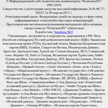
© Информационный сайт политических комментариев "Политком.RU"
2001-2018
Свидетельство о регистрации средства массовой информации Эл № ФС77-
69227 от 06 апреля 2017 г.
Регистрирующий орган: Федеральная служба по надзору в сфере связи,
информационных технологий и массовых коммуникаций.
При полном или частичном использовании материалов сайта активная
гиперссылка на "Политком.RU" обязательна
Разработчик:
Standarta.NET
*Организации, экстремисты и террористы, запрещенные в РФ: Meta
(Facebook и Instagram), Русский добровольческий корпус (РДК), Украинская
повстанческая армия (УПА), Грузинский легион, Национал-Большевистская
партия (НБП), Талибан, Свидетели Иеговы, Мизантропик Дивижн,
Братство, Артподготовка, Тризуб им. Степана Бандеры, НСО, Славянский
союз, Формат-18, Хизб ут-Тахрир, Исламская партия Туркестана, Хайят
Тахрир аш-Шам, Таухид валь-Джихад, АУЕ, Братья мусульмане, Легион
«Свобода России» («Легион Свобода России»), «Чеченская Республика
Ичкерия», «Правый сектор», «Азов» (батальон «Азов», полк «Азов»),
«Айдар», «Национальный корпус», «Исламское государство» («Исламское
Государство Ирака и Сирии», «Исламское Государство Ирака и Леванта»,
«Исламское Государство Ирака и Шама», ИГ, ИГИЛ, ДАИШ), «Джабхат
Фатх аш-Шам», «Священная война» («Аль-Джихад» или «Египетский
исламский джихад»), «Джабхат ан-Нусра», «Хайят Тахрир-аш-Шам»,
«Аль-Каида», «Аш-Шабаб», «УНА-УНСО», «Движение Талибан», «Братья-
мусульмане» («Аль-Ихван аль-Муслимун»), «Меджлис крымско-татарского
народа», «Хизб ут-Тахрир», «Имарат Кавказ» («Кавказский Эмират»),
«Исламский джихад – Джамаат моджахедов», «Нурджулар», «Таблиги
Джамаат», «Лашкар-И-Тайба», «Исламская партия Туркестана»,