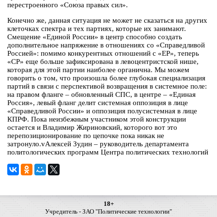
перестроенного «Союза правых сил».
Конечно же, данная ситуация не может не сказаться на других
клеточках спектра и тех партиях, которые их занимают.
Смещение «Единой России» в центр способно создать
дополнительное напряжение в отношениях со «Справедливой
Россией»: помимо конкурентных отношений с «ЕР», теперь
«СР» еще больше зафиксирована в левоцентристской нише,
которая для этой партии наиболее органична. Мы можем
говорить о том, что произошла более глубокая специализация
партий в связи с перспективой возвращения в системное поле:
на правом фланге – обновленный СПС, в центре – «Единая
Россия», левый фланг делит системная оппозиция в лице
«Справедливой России» и оппозиция полусистемная в лице
КПРФ. Пока неизбежным участником этой конструкции
остается и Владимир Жириновский, которого вот это
перепозиционирование по цепочке пока никак не
затронуло.vАлексей Зудин – руководитель департамента
политологических программ Центра политических технологий
18+
Учредитель - ЗАО "Политические технологии"