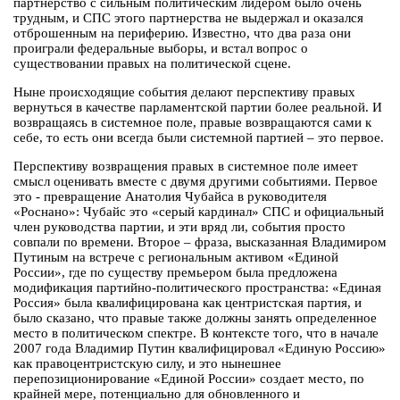
партнерство с сильным политическим лидером было очень
трудным, и СПС этого партнерства не выдержал и оказался
отброшенным на периферию. Известно, что два раза они
проиграли федеральные выборы, и встал вопрос о
существовании правых на политической сцене.
Ныне происходящие события делают перспективу правых
вернуться в качестве парламентской партии более реальной. И
возвращаясь в системное поле, правые возвращаются сами к
себе, то есть они всегда были системной партией – это первое.
Перспективу возвращения правых в системное поле имеет
смысл оценивать вместе с двумя другими событиями. Первое
это - превращение Анатолия Чубайса в руководителя
«Роснано»: Чубайс это «серый кардинал» СПС и официальный
член руководства партии, и эти вряд ли, события просто
совпали по времени. Второе – фраза, высказанная Владимиром
Путиным на встрече с региональным активом «Единой
России», где по существу премьером была предложена
модификация партийно-политического пространства: «Единая
Россия» была квалифицирована как центристская партия, и
было сказано, что правые также должны занять определенное
место в политическом спектре. В контексте того, что в начале
2007 года Владимир Путин квалифицировал «Единую Россию»
как правоцентристскую силу, и это нынешнее
перепозиционирование «Единой России» создает место, по
крайней мере, потенциально для обновленного и