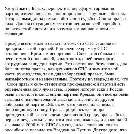
Уход Никиты Белых, перспектива переформатирования
партии, изменение ее позиционирования – крупные события,
которые выходят за рамки собственно судьбы «Союза правых
сил». Данная ситуация имеет отношения ко всей партийно-
политической системе и к возможным направлениям ее
эволюции.
Прежде всего, можно сказать о том, что СПС становится
прокремлевской партией. В последнее время у СПС
отношения с Кремлем испортились: Союз стал сближаться с
несистемной оппозицией, в частности, с ней некоторые
сотрудничали лидеры партии. Это состояние, безусловно, для
большинства правых, как для членов СПС и значительной
части руководства, так и для избирателей правых, было
некомфортным и неадекватным. Поэтому в утверждениях, что
«Союз правых сил» становится прокремлевской партией есть
определенная доля лукавства. Правые исторически в России
были в той или иной степени партией Кремля, они всегда были
связаны с исполнительной властью в отличие от другой
либеральной партии «Яблоко», которая всегда занимала
оппозиционную нишу. Правые родились как опора
президентской власти в демократической среде, правые были
первым неудачным вариантом «партии власти», и до конца 90-
х – начала 2000-х гг. СПС был создан как союзник нового
российского президента Владимира Путина. Другое дело, что