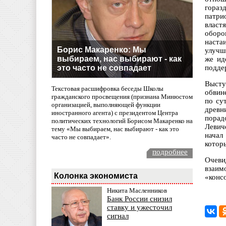
гораз
патри
власт
оборо
наста
Борис Макаренко: Мы
улучш
выбираем, нас выбирают - как
же ид
это часто не совпадает
подде
Высту
Текстовая расшифровка беседы Школы
обвин
гражданского просвещения (признана Минюстом
по су
организацией, выполняющей функции
древн
иностранного агента) с президентом Центра
порад
политических технологий Борисом Макаренко на
Левич
тему «Мы выбираем, нас выбирают - как это
начал
часто не совпадает».
котор
подробнее
Очеви
взаим
Колонка экономиста
«конс
Никита Масленников
Банк России снизил
ставку и ужесточил
сигнал