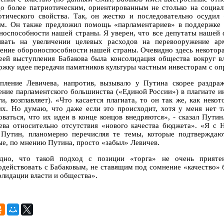
до более патриотическим, ориентированным не столько на социал
отического свойства. Так, он жестко и последовательно осуди
ям. Он также предложил помощь «парламентариев» в поддержке 
носпособности нашей страны. Я уверен, что все депутаты нашей 
ивать на увеличении целевых расходов на перевооружение ар
ение обороноспособности нашей страны. Очевидно здесь некоторая
еей выступления Бабакова была консолидация общества вокруг в
ржку идее передачи памятников культуры частным инвесторам с о
пление Левичева, напротив, вызывало у Путина скорее раздра
ение парламентского большинства («Единой России») в плагиате и
ти, возглавляет). «Что касается плагиата, то он так же, как нек
их. Но думаю, что даже если это происходит, хотя у меня нет 
оваться, что их идеи в конце концов внедряются», - сказал Пути
ева относительно отсутствия «нового качества бюджета». «Я с 
 Путин, планомерно перечисляя те темы, которые подтвержда
ые, по мнению Путина, просто «забыл» Левичев.
дно, что такой подход с позиции «торга» не очень приятен
одействовать с Бабаковым, не ставящим под сомнение «качество»
олидации власти и общества».