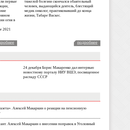
сли первые
тяжелой болезни скончался обаятельный
кции,
человек, выдающийся деятель, блестящий
ание
медик онколог, практиковавший до конца
няном
жизни, Табаре Васкес.
ии огня в
ле 2021
дробнее
подробнее
24 декабря Борис Макаренко дал интервью
новостному порталу НИУ ВШЭ, посвященное
распаду СССР
газета». Алексей Макаркин о реакции на пенсионную
у
ант. Алексей Макаркин о внесении поправок в Уголовный