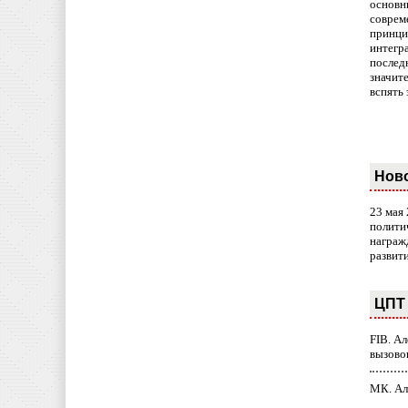
основн
совреме
принци
интегр
послед
значит
вспять 
Нов
23 мая
полити
награж
развит
ЦПТ 
FIB. А
вызово
МК. Ал