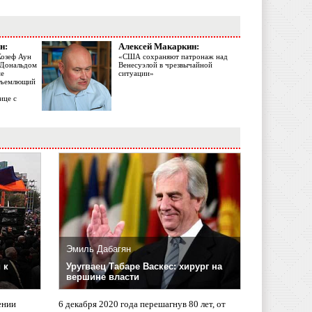
н:
Алексей Макаркин:
Жозеф Аун
«США сохраняют патронаж над
с Дональдом
Венесуэлой в чрезвычайной
ме
ситуации»
объемлющий
ице с
Эмиль Дабагян
 к
Уругваец Табаре Васкес: хирург на
вершине власти
ении
6 декабря 2020 года перешагнув 80 лет, от