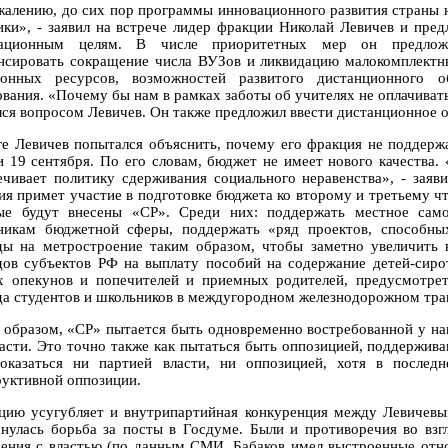
жалению, до сих пор программы инновационного развития страны 
ики», - заявил на встрече лидер фракции Николай Левичев и пре
вационным целям. В числе приоритетных мер он предложи
нсировать сокращение числа ВУЗов и ликвидацию малокомплект
ронных ресурсов, возможностей развитого дистанционного о
ования. «Почему бы нам в рамках заботы об учителях не оплачиват
ался вопросом Левичев. Он также предложил ввести дистанционное 
ге Левичев попытался объяснить, почему его фракция не поддерж
и 19 сентября. По его словам, бюджет не имеет нового качества
ечивает политику сдерживания социального неравенства», - заяв
ия примет участие в подготовке бюджета ко второму и третьему ч
ые будут внесены «СР». Среди них: поддержать местное само
никам бюджетной сферы, поддержать «ряд проектов, способных
ды на метростроение таким образом, чтобы заметно увеличить 
дов субъектов РФ на выплату пособий на содержание детей-сирот
х опекунов и попечителей и приемных родителей, предусмотрет
да студентов и школьников в междугородном железнодорожном тра
 образом, «СР» пытается быть одновременно востребованной у на
ласти. Это точно также как пытаться быть оппозицией, поддержив
оказаться ни партией власти, ни оппозицией, хотя в послед
руктивной оппозиции.
цию усугубляет и внутрипартийная конкуренция между Левичев
рнулась борьба за посты в Госдуме. Были и противоречия во взг
ения с властью (по данным СМИ, Бабаков имел выстроенные отн