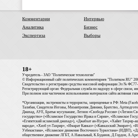
Комментарии
Интервью
Аналитика
Бизнес
Экспертиза
Выборы
18+
Учредитель - ЗАО "Политические технологии"
© Информационный сайт политических комментариев "Политком.RU" 20
Свидетельство о регистрации средства массовой информации Эл № ФС77-6
Регистрирующий орган: Федеральная служба по надзору в сфере связи, 
При полном или частичном использовании материалов сайта активная ги
*Организации, экстремисты и террористы, запрещенные в РФ: Meta (Faceb
Талибан, Свидетели Иеговы, Мизантропик Дивижн, Братство, Артподготов
Джихад, АУЕ, Братья мусульмане, Легион «Свобода России» («Легион Св
государство» («Исламское Государство Ирака и Сирии», «Исламское Го
«Египетский исламский джихад»), «Джабхат ан-Нусра», «Хайят Тахрир
народа», «Хизб ут-Тахрир», «Имарат Кавказ» («Кавказский Эмират»), «
Узбекистана», «Исламское движение Восточного Туркестана» (ИДВТ), «
общественное движение ЛГБТ, А.Навальный, К.Буданов, Д.Гордон, А.Арест