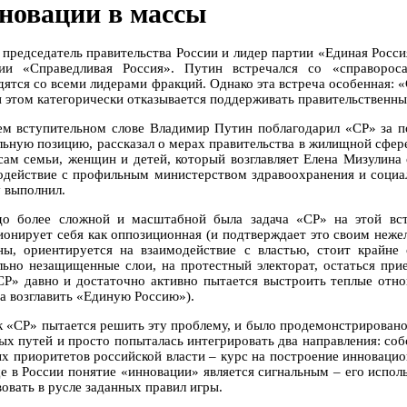
новации в массы
 председатель правительства России и лидер партии «Единая Росс
ии «Справедливая Россия». Путин встречался со «справорос
дятся со всеми лидерами фракций. Однако эта встреча особенная:
и этом категорически отказывается поддерживать правительственн
ем вступительном слове Владимир Путин поблагодарил «СР» за по
льную позицию, рассказал о мерах правительства в жилищной сфер
сам семьи, женщин и детей, который возглавляет Елена Мизулина
одействие с профильным министерством здравоохранения и социал
у выполнил.
до более сложной и масштабной была задача «СР» на этой вст
ионирует себя как оппозиционная (и подтверждает это своим неже
ны, ориентируется на взаимодействие с властью, стоит крайне
льно незащищенные слои, на протестный электорат, остаться при
СР» давно и достаточно активно пытается выстроить теплые от
а возглавить «Единую Россию»).
ак «СР» пытается решить эту проблему, и было продемонстрировано 
ых путей и просто попыталась интегрировать два направления: со
ых приоритетов российской власти – курс на построение инноваци
е в России понятие «инновации» является сигнальным – его исполь
овать в русле заданных правил игры.