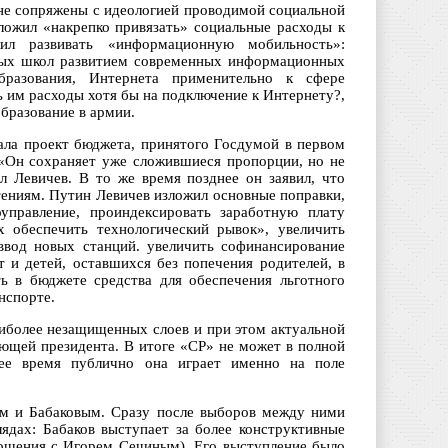
не сопряжены с идеологией проводимой социальной
дложил «накрепко привязать» социальные расходы к
л развивать «информационную мобильность»:
ных школ развитием современных информационных
бразования, Интернета применительно к сфере
ь им расходы хотя бы на подключение к Интернету?,
образование в армии.
ала проект бюджета, принятого Госдумой в первом
. «Он сохраняет уже сложившиеся пропорции, но не
ил Левичев. В то же время позднее он заявил, что
тениям. Путин Левичев изложил основные поправки,
управление, проиндексировать заработную плату
 обеспечить технологический рывок», увеличить
ввод новых станций. увеличить софинансирование
 и детей, оставшихся без попечения родителей, в
ь в бюджете средства для обеспечения льготного
нспорте.
иболее незащищенных слоев и при этом актуальной
ающей президента. В итоге «СР» не может в полной
нее время публично она играет именно на поле
ым и Бабаковым. Сразу после выборов между ними
лядах: Бабаков выступает за более конструктивные
ошения с Игорем Сечиным). Его выступление было