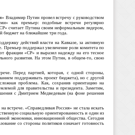
ия» Владимир Путин провел встречу с руководством
ами» как премьер: подобные встречи регулярно
 «СР» считает Путина своим неформальным лидером,
ый бюджет на ближайшие три года.
ддержку действий власти на Кавказе, за активную
е. Премьер поддержал увеличение роли комитета по
 от фракции «СР» и выразил надежду на его тесное
ьного развития. На этом Путин, в общем-то, свою
рече. Перед партией, которая, с одной стороны,
ланием поддерживать проект бюджета), но с другой
 сложная проблема. Как, сохранив ориентацию на
емлемой для правительства и президента. Заметим,
ношения с Дмитрием Медведевым (на фоне решения
на встрече. «Справедливая Россия» не стала искать
бственную социальную ориентированность и один из
онной экономики, инновационной общества. Сегодня
зование со стороны политиков означает готовность