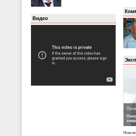
Ком
Видео
Эксп
Поли
Поко
совр
Поколе