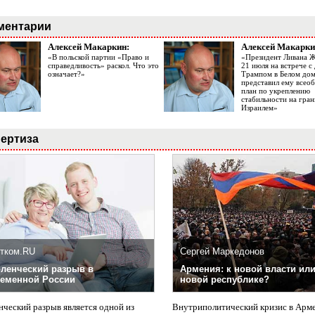
ментарии
Алексей Макаркин:
Алексей Макарки
«В польской партии «Право и
«Президент Ливана 
справедливость» раскол. Что это
21 июля на встрече 
означает?»
Трампом в Белом до
представил ему все
план по укреплению
стабильности на гран
Израилем»
ертиза
тком.RU
Сергей Маркедонов
ленческий разрыв в
Армения: к новой власти или
еменной России
новой республике?
нческий разрыв является одной из
Внутриполитический кризис в Арм