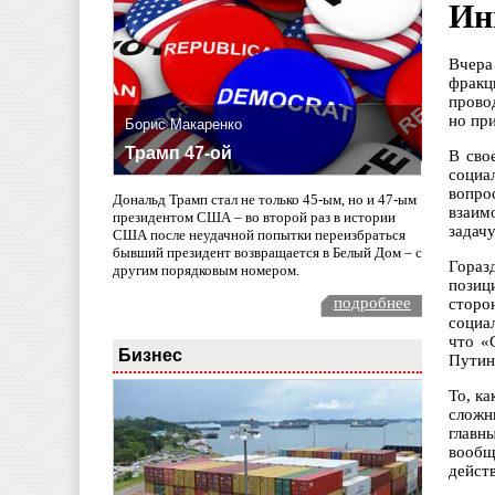
Ин
Вчера
фракц
прово
но пр
Борис Макаренко
Трамп 47-ой
В сво
социа
вопро
Дональд Трамп стал не только 45-ым, но и 47-ым
взаим
президентом США – во второй раз в истории
задач
США после неудачной попытки переизбраться
бывший президент возвращается в Белый Дом – с
Гораз
другим порядковым номером.
позиц
подробнее
сторо
социа
что «
Бизнес
Путин
То, к
сложн
главн
вообщ
действ