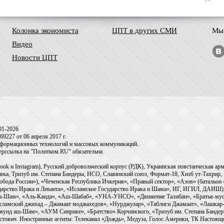
Колонка экономиста
ЦПТ в других СМИ
Мы 
Видео
Новости ЦПТ
01-2026
9227 от 06 апреля 2017 г.
информационных технологий и массовых коммуникаций.
перссылка на "Политком.RU" обязательна
ook и Instagram), Русский добровольческий корпус (РДК), Украинская повстанческая а
ка, Тризуб им. Степана Бандеры, НСО, Славянский союз, Формат-18, Хизб ут-Тахрир, 
обода России»), «Чеченская Республика Ичкерия», «Правый сектор», «Азов» (батальон
сударство Ирака и Леванта», «Исламское Государство Ирака и Шама», ИГ, ИГИЛ, ДАИШ
-аш-Шам», «Аль-Каида», «Аш-Шабаб», «УНА-УНСО», «Движение Талибан», «Братья-мус
Исламский джихад – Джамаат моджахедов», «Нурджулар», «Таблиги Джамаат», «Лашкар-
Джунд аш-Шам», «АУМ Синрике», «Братство» Корчинского, «Тризуб им. Степана Банде
ович. Иностранные агенты: Телеканал «Дождь», Медуза, Голос Америки, ТК Настоящее Вр