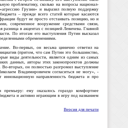
ьную проблематику, сколько на вопросы национал-
л «агрессию Грузии» и выразил полную поддержку
бюджета – прежде всего статей которые касаются
фракции будут не просто отстаивать позицию, но и
мии, современное вооружение средствами связи,
 разница в акцентах с позицией Левичева. Главной
ласти. По итогам его выступления Путин высказал
пределенными обременениями.
жение. Во-первых, он весьма цинично ответил на
нициатив (притом, что сам Путин это большинство,
оторые виды деятельности, является одним из самых
таких данных, авторы этих законопроектов должны
н. Во-вторых, он полностью разгромил выступление
Николаем Владимировичем согласиться не могу», -
ют инновационную направленность бюджета и про
 премьеру: ему оказалось гораздо комфортнее
 бюджета и активно играющим в игру под названием
Версия для печати