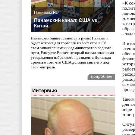
«К со
полит
Политком.RU
инно
компе
Панамский канал: США vs.
элект
Китай
образ
- зад
Панамский канал останется в руках Панамы и
будет открыт для торговли из всех стран. Об
В ито
этом заявил панамский администратор водного
чтени
пути, Рикаурте Васкес который назвал опасными
обесп
утверждения избранного президента Дональда
фракц
Трампа о том, что США должны взять его под
котор
свой контроль.
работ
расхо
подробнее
расхо
семья
проез
Интервью
Таким
для в
мере 
конст
Ситуа
разве
отнош