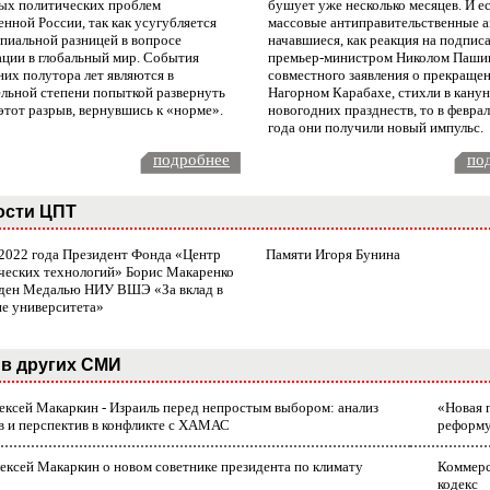
ых политических проблем
бушует уже несколько месяцев. И е
нной России, так как усугубляется
массовые антиправительственные а
пиальной разницей в вопросе
начавшиеся, как реакция на подпис
ации в глобальный мир. События
премьер-министром Николом Паши
них полутора лет являются в
совместного заявления о прекращен
ельной степени попыткой развернуть
Нагорном Карабахе, стихли в канун
этот разрыв, вернувшись к «норме».
новогодних празднеств, то в февра
года они получили новый импульс.
подробнее
по
ости ЦПТ
 2022 года Президент Фонда «Центр
Памяти Игоря Бунина
ческих технологий» Борис Макаренко
ден Медалью НИУ ВШЭ «За вклад в
ие университета»
в других СМИ
лексей Макаркин - Израиль перед непростым выбором: анализ
«Новая 
в и перспектив в конфликте с ХАМАС
реформ
ексей Макаркин о новом советнике президента по климату
Коммерс
кодекс