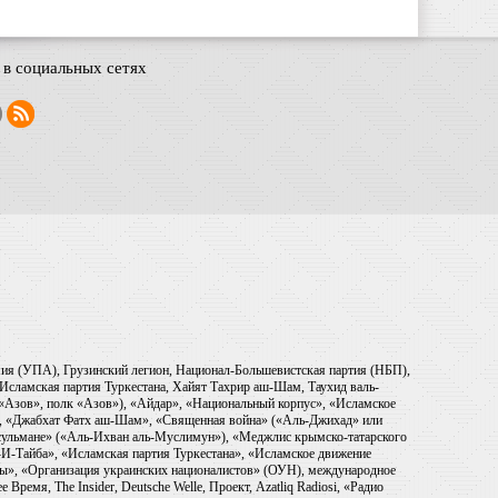
в социальных сетях
рмия (УПА), Грузинский легион, Национал-Большевистская партия (НБП),
Исламская партия Туркестана, Хайят Тахрир аш-Шам, Таухид валь-
 «Азов», полк «Азов»), «Айдар», «Национальный корпус», «Исламское
), «Джабхат Фатх аш-Шам», «Священная война» («Аль-Джихад» или
ульмане» («Аль-Ихван аль-Муслимун»), «Меджлис крымско-татарского
И-Тайба», «Исламская партия Туркестана», «Исламское движение
ры», «Организация украинских националистов» (ОУН), международное
емя, The Insider, Deutsche Welle, Проект, Azatliq Radiosi, «Радио