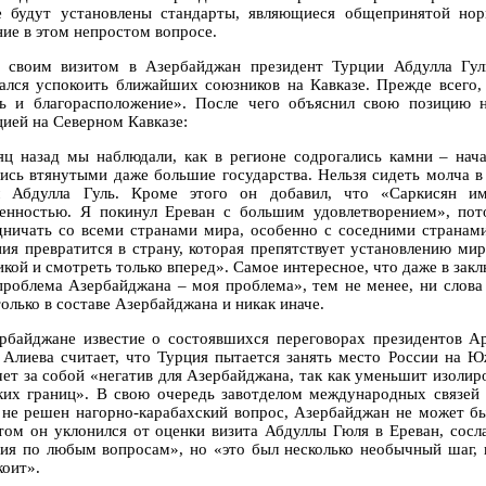
е будут установлены стандарты, являющиеся общепринятой нор
ние в этом непростом вопросе.
 своим визитом в Азербайджан президент Турции Абдулла Гул
ался успокоить ближайших союзников на Кавказе. Прежде всего,
ь и благорасположение». После чего объяснил свою позицию 
цией на Северном Кавказе:
яц назад мы наблюдали, как в регионе содрогались камни – нач
лись втянутыми даже большие государства. Нельзя сидеть молча в 
л Абдулла Гуль. Кроме этого он добавил, что «Саркисян и
енностью. Я покинул Ереван с большим удовлетворением», пот
дничать со всеми странами мира, особенно с соседними странами
ия превратится в страну, которая препятствует установлению ми
икой и смотреть только вперед». Самое интересное, что даже в зак
проблема Азербайджана – моя проблема», тем не менее, ни слова
олько в составе Азербайджана и никак иначе.
рбайджане известие о состоявшихся переговорах президентов А
 Алиева считает, что Турция пытается занять место России на Ю
чет за собой «негатив для Азербайджана, так как уменьшит изоли
ких границ». В свою очередь завотделом международных связей 
 не решен нагорно-карабахский вопрос, Азербайджан не может б
том он уклонился от оценки визита Абдуллы Гюля в Ереван, сосл
ия по любым вопросам», но «это был несколько необычный шаг, в
коит».