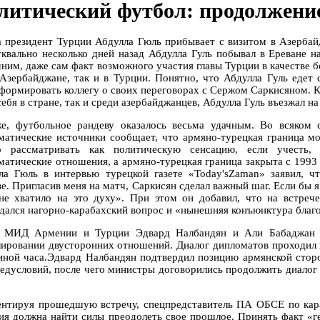
литический футбол: продолжение
а президент Турции Абдулла Гюль прибывает с визитом в Азербай
уквально несколько дней назад Абдулла Гуль побывал в Ереване 
ним, даже сам факт возможного участия главы Турции в качестве б
 Азербайджане, так и в Турции. Понятно, что Абдулла Гуль едет
формировать коллегу о своих переговорах с Сержом Саркисяном. К
 себя в стране, так и среди азербайджанцев, Абдулла Гуль въезжал
е, футбольное рандеву оказалось весьма удачным. Во всяком сл
матические источники сообщает, что армяно-турецкая граница м
 рассматривать как политическую сенсацию, если учесть
матические отношения, а армяно-турецкая граница закрыта с 1993
ла Гюль в интервью турецкой газете «Today'sZaman» заявил, ч
е. Пригласив меня на матч, Саркисян сделал важный шаг. Если бы я
не хватило на это духу». При этом он добавил, что на встре
дался нагорно-карабахский вопрос и «нынешняя конъюнктура благо
 МИД Армении и Турции Эдвард Налбандян и Али Бабаджан 
лировании двусторонних отношений. Диалог дипломатов проходил в 
иной часа.Эдвард Налбандян подтвердил позицию армянской стор
редусловий, после чего министры договорились продолжить диалог 
нтируя прошедшую встречу, спецпредставитель ПА ОБСЕ по кара
ия должна найти силы преодолеть свое прошлое. Принять факт «ге