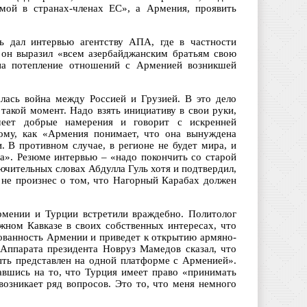
мой в странах-членах ЕС», а Армения, проявить
ь дал интервью агентству АПА, где в частности
 он выразил «всем азербайджанским братьям свою
на потепление отношений с Арменией возникшей
алась война между Россией и Грузией. В это дело
такой момент. Надо взять инициативу в свои руки,
меет добрые намерения и говорит с искренней
ому, как «Армения понимает, что она вынуждена
. В противном случае, в регионе не будет мира, и
ра». Резюме интервью – «надо покончить со старой
лючительных словах Абдулла Гуль хотя и подтвердил,
 не произнес о том, что Нагорный Карабах должен
рмении и Турции встретили враждебно. Политолог
жном Кавказе в своих собственных интересах, что
рованность Армении и приведет к открытию армяно-
Аппарата президента Новруз Мамедов сказал, что
ыть представлен на одной платформе с Арменией».
авшись на то, что Турция имеет право «принимать
озникает ряд вопросов. Это то, что меня немного