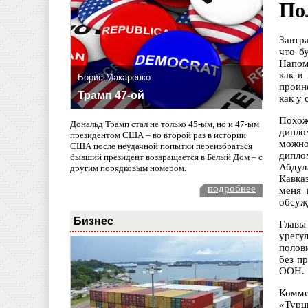
По
Завтр
что б
Напом
как в
Борис Макаренко
проин
Трамп 47-ой
как у
Похож
Дональд Трамп стал не только 45-ым, но и 47-ым
дипло
президентом США – во второй раз в истории
можно
США после неудачной попытки переизбраться
дипло
бывший президент возвращается в Белый Дом – с
Абдул
другим порядковым номером.
Кавказ
подробнее
меня 
обсуж
Бизнес
Главы
урегу
полов
без п
ООН.
Комме
«Турц