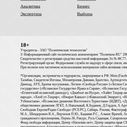
Аналитика
Бизнес
Экспертиза
Выборы
18+
Учредитель - ЗАО "Политические технологии"
© Информационный сайт политических комментариев "Политком.RU" 20
Свидетельство о регистрации средства массовой информации Эл № ФС77-6
Регистрирующий орган: Федеральная служба по надзору в сфере связи, 
При полном или частичном использовании материалов сайта активная ги
*Организации, экстремисты и террористы, запрещенные в РФ: Meta (Faceb
Талибан, Свидетели Иеговы, Мизантропик Дивижн, Братство, Артподготов
Джихад, АУЕ, Братья мусульмане, Легион «Свобода России» («Легион Св
государство» («Исламское Государство Ирака и Сирии», «Исламское Го
«Египетский исламский джихад»), «Джабхат ан-Нусра», «Хайят Тахрир
народа», «Хизб ут-Тахрир», «Имарат Кавказ» («Кавказский Эмират»), «
Узбекистана», «Исламское движение Восточного Туркестана» (ИДВТ), «
общественное движение ЛГБТ, А.Навальный, К.Буданов, Д.Гордон, А.Арест
Свободная Европа/Радио Свобода» (PCE/PC), Сибирь. Реалии, Фактограф,
М.А., Шендерович В.А., Верзилов П.Ю., Баданин Р.С., Альянс Врачей, Аг
гражданского просвещения, Пермь-36, Ракурс, Русь Сидящая, Сахаровски
Фонд свободы информации, Центр «Насилию.нет», Центр защиты прав СМИ, T
просветительское, благотворительное и правозащитное общество «Мемори