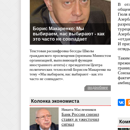
В отл
общен
Гюля 
Азерб
разре
Борис Макаренко: Мы
турец
выбираем, нас выбирают - как
Азерб
это часто не совпадает
«отда
И при
огляд
Текстовая расшифровка беседы Школы
гражданского просвещения (признана Минюстом
Таким
организацией, выполняющей функции
прежн
иностранного агента) с президентом Центра
грани
политических технологий Борисом Макаренко на
Союза
тему «Мы выбираем, нас выбирают - как это
факти
часто не совпадает».
амбиц
подробнее
Колонка экономиста
Никита Масленников
Банк России снизил
ставку и ужесточил
Ком
сигнал