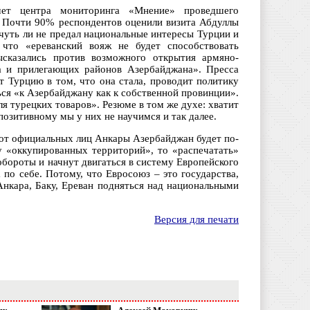
чет центра мониторинга «Мнение» проведшего
. Почти 90% респондентов оценили визита Абдуллы
 чуть ли не предал национальные интересы Турции и
что «ереванский вояж не будет способствовать
сказались против возможного открытия армяно-
а и прилегающих районов Азербайджана». Пресса
 Турцию в том, что она стала, проводит политику
я «к Азербайджану как к собственной провинции».
ля турецких товаров». Резюме в том же духе: хватит
позитивному мы у них не научимся и так далее.
 от официальных лиц Анкары Азербайджан будет по-
у «оккупированных территорий», то «распечатать»
обороты и начнут двигаться в систему Европейского
 по себе. Потому, что Евросоюз – это государства,
 Анкара, Баку, Ереван подняться над национальными
Версия для печати