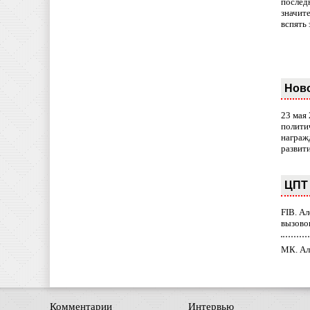
послед
значит
вспять 
Нов
23 мая
полити
награж
развит
ЦПТ 
FIB. А
вызово
МК. Ал
Комментарии
Интервью