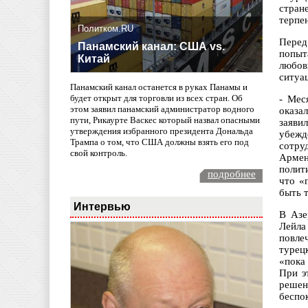
стран
терпе
Политком.RU
Перед
Панамский канал: США vs.
попыт
Китай
любов
ситуа
Панамский канал останется в руках Панамы и
будет открыт для торговли из всех стран. Об
- Мес
этом заявил панамский администратор водного
оказа
пути, Рикаурте Васкес который назвал опасными
заяви
утверждения избранного президента Дональда
убежд
Трампа о том, что США должны взять его под
сотру
свой контроль.
Армен
полит
подробнее
что «
быть т
Интервью
В Азе
Лейла
повле
турец
«пока
При э
решен
беспо