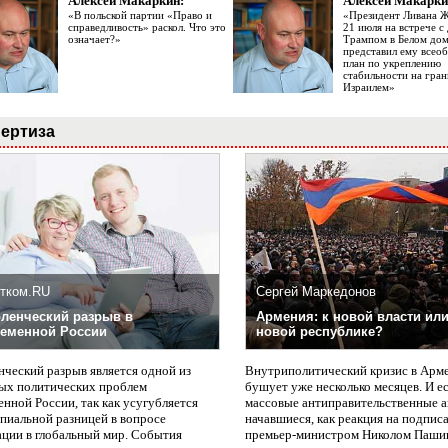
Алексей Макаркин:
Алексей Макарки
«В польской партии «Право и
«Президент Ливана 
справедливость» раскол. Что это
21 июля на встрече 
означает?»
Трампом в Белом до
представил ему все
план по укреплению
стабильности на гран
Израилем»
ертиза
тком.RU
Сергей Маркедонов
ленческий разрыв в
Армения: к новой власти или
еменной России
новой республике?
нческий разрыв является одной из
Внутриполитический кризис в Арм
ых политических проблем
бушует уже несколько месяцев. И е
нной России, так как усугубляется
массовые антиправительственные а
пиальной разницей в вопросе
начавшиеся, как реакция на подпис
ации в глобальный мир. События
премьер-министром Николом Паши