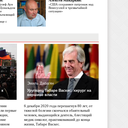
н:
Алексей Макаркин:
Жозеф Аун
«США сохраняют патронаж над
с Дональдом
Венесуэлой в чрезвычайной
ме
ситуации»
объемлющий
ице с
Эмиль Дабагян
 к
Уругваец Табаре Васкес: хирург на
вершине власти
ении
6 декабря 2020 года перешагнув 80 лет, от
сли первые
тяжелой болезни скончался обаятельный
кции,
человек, выдающийся деятель, блестящий
ание
медик онколог, практиковавший до конца
няном
жизни, Табаре Васкес.