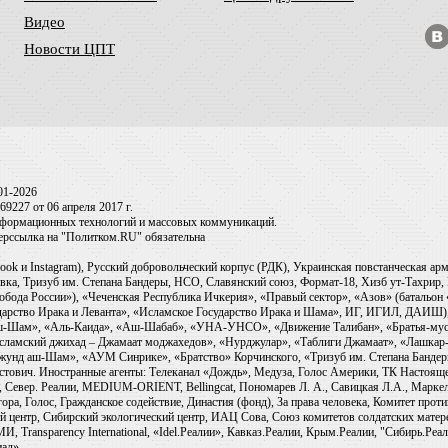
Видео
Новости ЦПТ
01-2026
9227 от 06 апреля 2017 г.
информационных технологий и массовых коммуникаций.
перссылка на "Политком.RU" обязательна
ook и Instagram), Русский добровольческий корпус (РДК), Украинская повстанческая а
ка, Тризуб им. Степана Бандеры, НСО, Славянский союз, Формат-18, Хизб ут-Тахрир, 
обода России»), «Чеченская Республика Ичкерия», «Правый сектор», «Азов» (батальон
сударство Ирака и Леванта», «Исламское Государство Ирака и Шама», ИГ, ИГИЛ, ДАИШ
-аш-Шам», «Аль-Каида», «Аш-Шабаб», «УНА-УНСО», «Движение Талибан», «Братья-мус
Исламский джихад – Джамаат моджахедов», «Нурджулар», «Таблиги Джамаат», «Лашкар-
Джунд аш-Шам», «АУМ Синрике», «Братство» Корчинского, «Тризуб им. Степана Банде
ович. Иностранные агенты: Телеканал «Дождь», Медуза, Голос Америки, ТК Настоящее Вр
 Север. Реалии, MEDIUM-ORIENT, Bellingcat, Пономарев Л. А., Савицкая Л.А., Маркело
ора, Голос, Гражданское содействие, Династия (фонд), За права человека, Комитет про
й центр, Сибирский экологический центр, ИАЦ Сова, Союз комитетов солдатских матер
ransparency International, «Idel.Реалии», Кавказ.Реалии, Крым.Реалии, "Сибирь.Реали
ал».