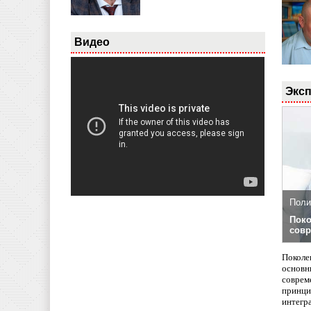
Видео
Эксп
Поли
Поко
совр
Поколе
основн
совреме
принци
интегр