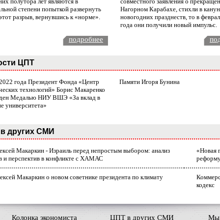
них полутора лет являются в
совместного заявления о прекращен
ельной степени попыткой развернуть
Нагорном Карабахе, стихли в канун
этот разрыв, вернувшись к «норме».
новогодних празднеств, то в февра
года они получили новый импульс.
подробнее
по
ости ЦПТ
 2022 года Президент Фонда «Центр
Памяти Игоря Бунина
ческих технологий» Борис Макаренко
ден Медалью НИУ ВШЭ «За вклад в
ие университета»
в других СМИ
лексей Макаркин - Израиль перед непростым выбором: анализ
«Новая 
в и перспектив в конфликте с ХАМАС
реформ
ексей Макаркин о новом советнике президента по климату
Коммерс
кодекс
Колонка экономиста
ЦПТ в других СМИ
Мы 