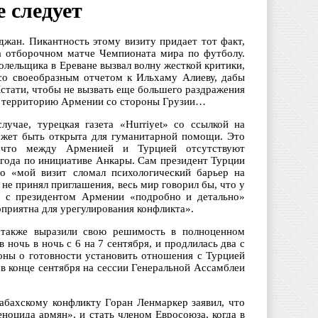
 следует
джан. Пикантность этому визиту придает тот факт,
на отборочном матче Чемпионата мира по футболу.
олельщика в Ереване вызвал волну жесткой критики,
 со своеобразным отчетом к Ильхаму Алиеву, дабы
стати, чтобы не вызвать еще большего раздражения
 на территорию Армении со стороны Грузии…
учае, турецкая газета «Hurriyet» со ссылкой на
ожет быть открыта для гуманитарной помощи. Это
, что между Арменией и Турцией отсутствуют
 года по инициативе Анкары. Сам президент Турции
то «мой визит сломал психологический барьер на
 не принял приглашения, весь мир говорил бы, что у
че с президентом Армении «подробно и детально»
приятна для урегулирования конфликта».
также выразили свою решимость в полноценном
ночь в ночь с 6 на 7 сентября, и продлилась два с
оны о готовности установить отношения с Турцией
в конце сентября на сессии Генеральной Ассамблеи
бахскому конфликту Горан Ленмаркер заявил, что
ноцида армян», и стать членом Евросоюза, когда в