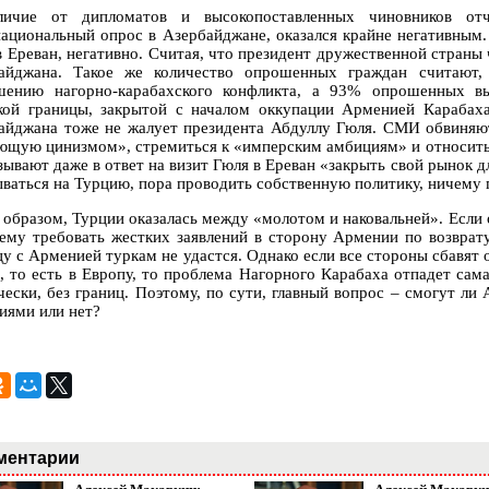
ичие от дипломатов и высокопоставленных чиновников от
ациональный опрос в Азербайджане, оказался крайне негативным
в Ереван, негативно. Считая, что президент дружественной страны
айджана. Такое же количество опрошенных граждан считают, 
шению нагорно-карабахского конфликта, а 93% опрошенных вы
кой границы, закрытой с началом оккупации Арменией Карабах
айджана тоже не жалует президента Абдуллу Гюля. СМИ обвиняют
ющую цинизмом», стремиться к «имперским амбициям» и относитьс
зывают даже в ответ на визит Гюля в Ереван «закрыть свой рынок д
ываться на Турцию, пора проводить собственную политику, ничему 
 образом, Турции оказалась между «молотом и наковальней». Если
ему требовать жестких заявлений в сторону Армении по возврат
цу с Арменией туркам не удастся. Однако если все стороны сбавят 
, то есть в Европу, то проблема Нагорного Карабаха отпадет сама
чески, без границ. Поэтому, по сути, главный вопрос – смогут ли
иями или нет?
ментарии