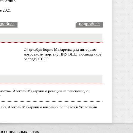
ии огня в
ле 2021
дробнее
подробнее
24 декабря Борис Макаренко дал интервью
новостному порталу НИУ ВШЭ, посвященное
распаду СССР
газета». Алексей Макаркин о реакции на пенсионную
у
ант. Алексей Макаркин о внесении поправок в Уголовный
в социальных сетях