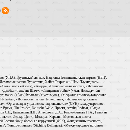
рмия (УПА), Грузинский легион, Национал-Большевистская партия (НБП),
Исламская партия Туркестана, Хайят Тахрир аш-Шам, Таухид валь-
 «Азов», полк «Азов»), «Айдар», «Национальный корпус», «Исламское
), «Джабхат Фатх аш-Шам», «Священная война» («Аль-Джихад» или
ульмане» («Аль-Ихван аль-Муслимун»), «Меджлис крымско-татарского
И-Тайба», «Исламская партия Туркестана», «Исламское движение
ры», «Организация украинских националистов» (ОУН), международное
емя, The Insider, Deutsche Welle, Проект, Azatliq Radiosi, «Радио
в С.Е., Камалягин Д.Н., Апахончич Д.А., Толоконникова Н.А., Гельман
тив пыток, Левада-Центр, Молодая Карелия, Московская школа
ей России, Фонд борьбы с коррупцией (ФБК), Фонд защиты гласности,
и", Фонд Беллингкет (Stichting Bellingcat), «Международное историко-