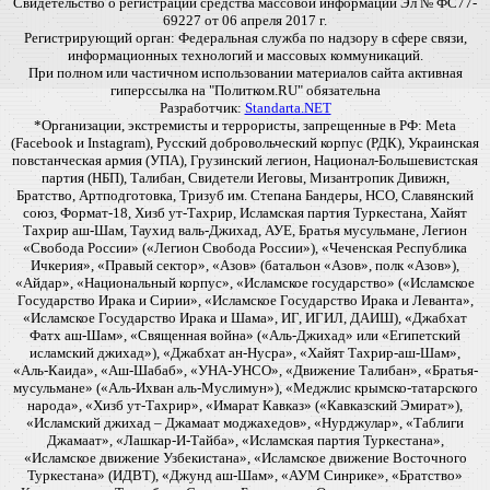
Свидетельство о регистрации средства массовой информации Эл № ФС77-
69227 от 06 апреля 2017 г.
Регистрирующий орган: Федеральная служба по надзору в сфере связи,
информационных технологий и массовых коммуникаций.
При полном или частичном использовании материалов сайта активная
гиперссылка на "Политком.RU" обязательна
Разработчик:
Standarta.NET
*Организации, экстремисты и террористы, запрещенные в РФ: Meta
(Facebook и Instagram), Русский добровольческий корпус (РДК), Украинская
повстанческая армия (УПА), Грузинский легион, Национал-Большевистская
партия (НБП), Талибан, Свидетели Иеговы, Мизантропик Дивижн,
Братство, Артподготовка, Тризуб им. Степана Бандеры, НСО, Славянский
союз, Формат-18, Хизб ут-Тахрир, Исламская партия Туркестана, Хайят
Тахрир аш-Шам, Таухид валь-Джихад, АУЕ, Братья мусульмане, Легион
«Свобода России» («Легион Свобода России»), «Чеченская Республика
Ичкерия», «Правый сектор», «Азов» (батальон «Азов», полк «Азов»),
«Айдар», «Национальный корпус», «Исламское государство» («Исламское
Государство Ирака и Сирии», «Исламское Государство Ирака и Леванта»,
«Исламское Государство Ирака и Шама», ИГ, ИГИЛ, ДАИШ), «Джабхат
Фатх аш-Шам», «Священная война» («Аль-Джихад» или «Египетский
исламский джихад»), «Джабхат ан-Нусра», «Хайят Тахрир-аш-Шам»,
«Аль-Каида», «Аш-Шабаб», «УНА-УНСО», «Движение Талибан», «Братья-
мусульмане» («Аль-Ихван аль-Муслимун»), «Меджлис крымско-татарского
народа», «Хизб ут-Тахрир», «Имарат Кавказ» («Кавказский Эмират»),
«Исламский джихад – Джамаат моджахедов», «Нурджулар», «Таблиги
Джамаат», «Лашкар-И-Тайба», «Исламская партия Туркестана»,
«Исламское движение Узбекистана», «Исламское движение Восточного
Туркестана» (ИДВТ), «Джунд аш-Шам», «АУМ Синрике», «Братство»