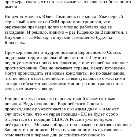
премьера, сказав, что он выказывается от своего собственного
имени.
Но вечно молчать Юлия Тимошенко не могла. Уже первый
серьезный контакт со СМИ продемонстрировал, что
окружение премьера долго и упорно работало над ее
взглядами. И решило, видимо – раз Ющенко за Вашингтон, а
Янукович – за Москву, то пускай Тимошенко будет за
Брюссель.
Премьер говорит о мудрой позиции Европейского Союза,
поддержке территориальной целостности Грузии и
недопустимости новых конфликтов, с претензией на военное
противостояние. Она не называет страны, между которыми
могут происходить эти новые конфликты, но по замечанию,
что не несет ответственности за выступающего с жесткими
антироссийскими заявлениями министра иностранных дел
ясно, что имеется ввиду.
Вопрос в том, насколько перспективной является такая
позиция. Ведь отношение Европейского Союза к
происходящему ужесточается с каждым днем – и может
случиться так, что «мудрая позиция» ЕС не будет особо
отличаться от позиции США. А России уже не нужен
нейтралитет – Москва собирает под знамена противостояния с
Западом сторонников. И это начали понимать пытавшиеся
отмолчаться в первые дни российско-грузинского