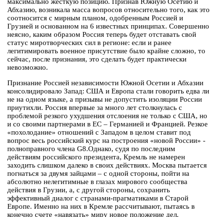
максимально жесткую позицию. Признав Южную Осетию и
Абхазию, возникала масса вопросов относительно того, как это
соотносится с мирным планом, одобренным Россией и
Грузией и основанном на 6 известных принципах. Совершенно
неясно, каким образом Россия теперь будет отставать свой
статус миротворческих сил в регионе: если и ранее
легитимировать военное присутствие было крайне сложно, то
сейчас, после признания, это сделать будет практически
невозможно.
Признание Россией независимости Южной Осетии и Абхазии
консолидировало Запад: США и Европа стали говорить едва ли
не на одном языке, а призывы не допустить изоляции России
приутихли. Россия впервые за много лет столкнулась с
проблемой резкого ухудшения отслоения не только с США, но
и со своими партнерами в ЕС – Германией и Францией. Резкое
«похолодание» отношений с Западом в целом ставит под
вопрос весь российский курс на построения «новой России» -
полноправного члена G8.Однако, судя по последним
действиям российского президента, Кремль не намерен
заходить слишком далеко в своих действиях. Москва пытается
погнаться за двумя зайцами – с одной стороны, пойти на
абсолютно нелегитимные в глазах мирового сообщества
действия в Грузии, а, с другой стороны, сохранить
эффективный диалог с странами-прагматиками в Старой
Европе. Именно на них в Кремле рассчитывают, пытаясь в
конечно счете «навязать» миру новое положение дел.