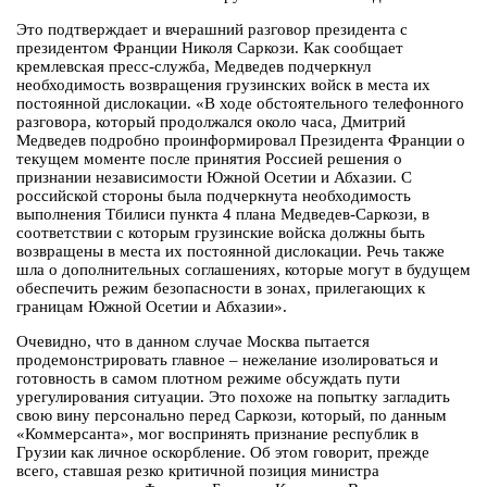
Это подтверждает и вчерашний разговор президента с
президентом Франции Николя Саркози. Как сообщает
кремлевская пресс-служба, Медведев подчеркнул
необходимость возвращения грузинских войск в места их
постоянной дислокации. «В ходе обстоятельного телефонного
разговора, который продолжался около часа, Дмитрий
Медведев подробно проинформировал Президента Франции о
текущем моменте после принятия Россией решения о
признании независимости Южной Осетии и Абхазии. С
российской стороны была подчеркнута необходимость
выполнения Тбилиси пункта 4 плана Медведев-Саркози, в
соответствии с которым грузинские войска должны быть
возвращены в места их постоянной дислокации. Речь также
шла о дополнительных соглашениях, которые могут в будущем
обеспечить режим безопасности в зонах, прилегающих к
границам Южной Осетии и Абхазии».
Очевидно, что в данном случае Москва пытается
продемонстрировать главное – нежелание изолироваться и
готовность в самом плотном режиме обсуждать пути
урегулирования ситуации. Это похоже на попытку загладить
свою вину персонально перед Саркози, который, по данным
«Коммерсанта», мог воспринять признание республик в
Грузии как личное оскорбление. Об этом говорит, прежде
всего, ставшая резко критичной позиция министра