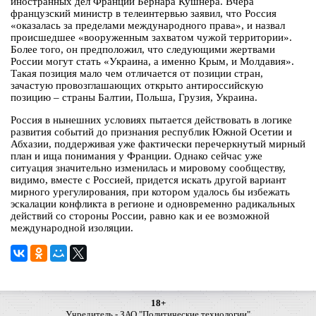
иностранных дел Франции Бернара Кушнера. Вчера
французский министр в телеинтервью заявил, что Россия
«оказалась за пределами международного права», и назвал
происшедшее «вооруженным захватом чужой территории».
Более того, он предположил, что следующими жертвами
России могут стать «Украина, а именно Крым, и Молдавия».
Такая позиция мало чем отличается от позиции стран,
зачастую провозглашающих открыто антироссийскую
позицию – страны Балтии, Польша, Грузия, Украина.
Россия в нынешних условиях пытается действовать в логике
развития событий до признания республик Южной Осетии и
Абхазии, поддерживая уже фактически перечеркнутый мирный
план и ища понимания у Франции. Однако сейчас уже
ситуация значительно изменилась и мировому сообществу,
видимо, вместе с Россией, придется искать другой вариант
мирного урегулирования, при котором удалось бы избежать
эскалации конфликта в регионе и одновременно радикальных
действий со стороны России, равно как и ее возможной
международной изоляции.
18+
Учредитель - ЗАО "Политические технологии"