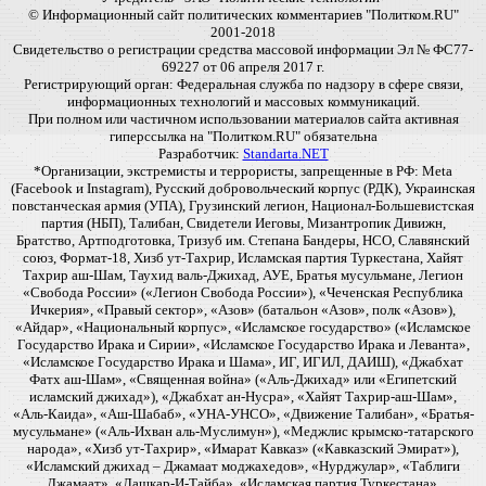
© Информационный сайт политических комментариев "Политком.RU"
2001-2018
Свидетельство о регистрации средства массовой информации Эл № ФС77-
69227 от 06 апреля 2017 г.
Регистрирующий орган: Федеральная служба по надзору в сфере связи,
информационных технологий и массовых коммуникаций.
При полном или частичном использовании материалов сайта активная
гиперссылка на "Политком.RU" обязательна
Разработчик:
Standarta.NET
*Организации, экстремисты и террористы, запрещенные в РФ: Meta
(Facebook и Instagram), Русский добровольческий корпус (РДК), Украинская
повстанческая армия (УПА), Грузинский легион, Национал-Большевистская
партия (НБП), Талибан, Свидетели Иеговы, Мизантропик Дивижн,
Братство, Артподготовка, Тризуб им. Степана Бандеры, НСО, Славянский
союз, Формат-18, Хизб ут-Тахрир, Исламская партия Туркестана, Хайят
Тахрир аш-Шам, Таухид валь-Джихад, АУЕ, Братья мусульмане, Легион
«Свобода России» («Легион Свобода России»), «Чеченская Республика
Ичкерия», «Правый сектор», «Азов» (батальон «Азов», полк «Азов»),
«Айдар», «Национальный корпус», «Исламское государство» («Исламское
Государство Ирака и Сирии», «Исламское Государство Ирака и Леванта»,
«Исламское Государство Ирака и Шама», ИГ, ИГИЛ, ДАИШ), «Джабхат
Фатх аш-Шам», «Священная война» («Аль-Джихад» или «Египетский
исламский джихад»), «Джабхат ан-Нусра», «Хайят Тахрир-аш-Шам»,
«Аль-Каида», «Аш-Шабаб», «УНА-УНСО», «Движение Талибан», «Братья-
мусульмане» («Аль-Ихван аль-Муслимун»), «Меджлис крымско-татарского
народа», «Хизб ут-Тахрир», «Имарат Кавказ» («Кавказский Эмират»),
«Исламский джихад – Джамаат моджахедов», «Нурджулар», «Таблиги
Джамаат», «Лашкар-И-Тайба», «Исламская партия Туркестана»,