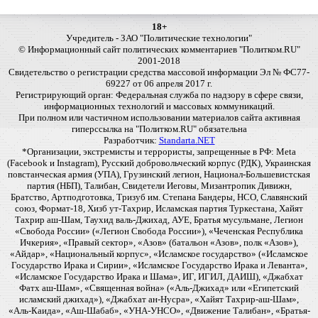
18+
Учредитель - ЗАО "Политические технологии"
© Информационный сайт политических комментариев "Политком.RU"
2001-2018
Свидетельство о регистрации средства массовой информации Эл № ФС77-
69227 от 06 апреля 2017 г.
Регистрирующий орган: Федеральная служба по надзору в сфере связи,
информационных технологий и массовых коммуникаций.
При полном или частичном использовании материалов сайта активная
гиперссылка на "Политком.RU" обязательна
Разработчик:
Standarta.NET
*Организации, экстремисты и террористы, запрещенные в РФ: Meta
(Facebook и Instagram), Русский добровольческий корпус (РДК), Украинская
повстанческая армия (УПА), Грузинский легион, Национал-Большевистская
партия (НБП), Талибан, Свидетели Иеговы, Мизантропик Дивижн,
Братство, Артподготовка, Тризуб им. Степана Бандеры, НСО, Славянский
союз, Формат-18, Хизб ут-Тахрир, Исламская партия Туркестана, Хайят
Тахрир аш-Шам, Таухид валь-Джихад, АУЕ, Братья мусульмане, Легион
«Свобода России» («Легион Свобода России»), «Чеченская Республика
Ичкерия», «Правый сектор», «Азов» (батальон «Азов», полк «Азов»),
«Айдар», «Национальный корпус», «Исламское государство» («Исламское
Государство Ирака и Сирии», «Исламское Государство Ирака и Леванта»,
«Исламское Государство Ирака и Шама», ИГ, ИГИЛ, ДАИШ), «Джабхат
Фатх аш-Шам», «Священная война» («Аль-Джихад» или «Египетский
исламский джихад»), «Джабхат ан-Нусра», «Хайят Тахрир-аш-Шам»,
«Аль-Каида», «Аш-Шабаб», «УНА-УНСО», «Движение Талибан», «Братья-