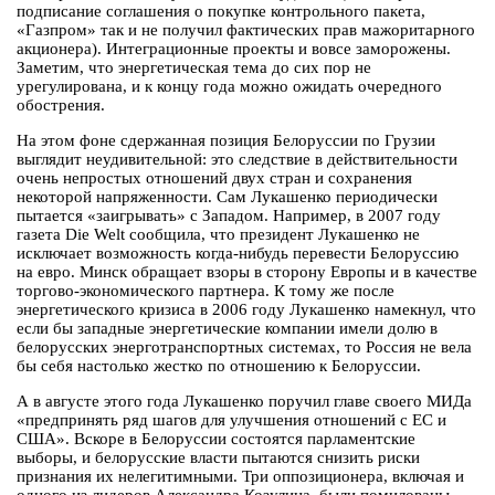
подписание соглашения о покупке контрольного пакета,
«Газпром» так и не получил фактических прав мажоритарного
акционера). Интеграционные проекты и вовсе заморожены.
Заметим, что энергетическая тема до сих пор не
урегулирована, и к концу года можно ожидать очередного
обострения.
На этом фоне сдержанная позиция Белоруссии по Грузии
выглядит неудивительной: это следствие в действительности
очень непростых отношений двух стран и сохранения
некоторой напряженности. Сам Лукашенко периодически
пытается «заигрывать» с Западом. Например, в 2007 году
газета Die Welt сообщила, что президент Лукашенко не
исключает возможность когда-нибудь перевести Белоруссию
на евро. Минск обращает взоры в сторону Европы и в качестве
торгово-экономического партнера. К тому же после
энергетического кризиса в 2006 году Лукашенко намекнул, что
если бы западные энергетические компании имели долю в
белорусских энерготранспортных системах, то Россия не вела
бы себя настолько жестко по отношению к Белоруссии.
А в августе этого года Лукашенко поручил главе своего МИДа
«предпринять ряд шагов для улучшения отношений с ЕС и
США». Вскоре в Белоруссии состоятся парламентские
выборы, и белорусские власти пытаются снизить риски
признания их нелегитимными. Три оппозиционера, включая и