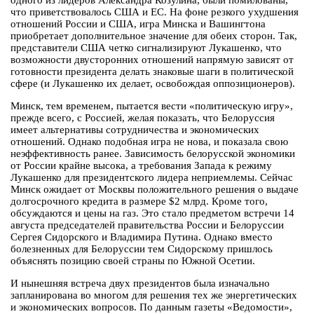
одного из лидеров Александра Козулина, были помилованы,
что приветствовалось США и ЕС. На фоне резкого ухудшения
отношений России и США, игра Минска и Вашингтона
приобретает дополнительное значение для обеих сторон. Так,
представители США четко сигнализируют Лукашенко, что
возможности двусторонних отношений напрямую зависят от
готовности президента делать знаковые шаги в политической
сфере (и Лукашенко их делает, освобождая оппозиционеров).
Минск, тем временем, пытается вести «политическую игру»,
прежде всего, с Россией, желая показать, что Белоруссия
имеет альтернативы сотрудничества и экономических
отношений. Однако подобная игра не нова, и показала свою
неэффективность ранее. Зависимость белорусской экономики
от России крайне высока, а требования Запада к режиму
Лукашенко для президентского лидера неприемлемы. Сейчас
Минск ожидает от Москвы положительного решения о выдаче
долгосрочного кредита в размере $2 млрд. Кроме того,
обсуждаются и цены на газ. Это стало предметом встречи 14
августа председателей правительства России и Белоруссии
Сергея Сидорского и Владимира Путина. Однако вместо
болезненных для Белоруссии тем Сидорскому пришлось
объяснять позицию своей страны по Южной Осетии.
И нынешняя встреча двух президентов была изначально
запланирована во многом для решения тех же энергетических
и экономических вопросов. По данным газеты «Ведомости»,