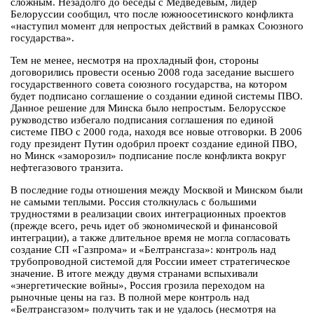
сложным. Незадолго до беседы с Медведевым, лидер
Белоруссии сообщил, что после южноосетинского конфликта
«наступил момент для непростых действий в рамках Союзного
государства».
Тем не менее, несмотря на прохладный фон, стороны
договорились провести осенью 2008 года заседание высшего
государственного совета союзного государства, на котором
будет подписано соглашение о создании единой системы ПВО.
Данное решение для Минска было непростым. Белорусское
руководство избегало подписания соглашения по единой
системе ПВО с 2000 года, находя все новые отговорки. В 2006
году президент Путин одобрил проект создание единой ПВО,
но Минск «заморозил» подписание после конфликта вокруг
нефтегазового транзита.
В последние годы отношения между Москвой и Минском были
не самыми теплыми. Россия столкнулась с большими
трудностями в реализации своих интеграционных проектов
(прежде всего, речь идет об экономической и финансовой
интеграции), а также длительное время не могла согласовать
создание СП «Газпрома» и «Белтрансгаза»: контроль над
трубопроводной системой для России имеет стратегическое
значение. В итоге между двумя странами вспыхивали
«энергетические войны», Россия грозила переходом на
рыночные цены на газ. В полной мере контроль над
«Белтрансгазом» получить так и не удалось (несмотря на