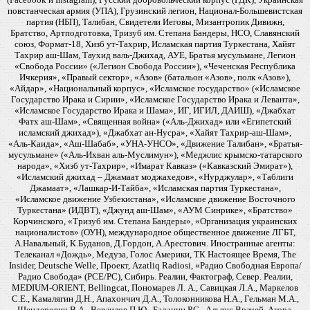
повстанческая армия (УПА), Грузинский легион, Национал-Большевистская
партия (НБП), Талибан, Свидетели Иеговы, Мизантропик Дивижн,
Братство, Артподготовка, Тризуб им. Степана Бандеры, НСО, Славянский
союз, Формат-18, Хизб ут-Тахрир, Исламская партия Туркестана, Хайят
Тахрир аш-Шам, Таухид валь-Джихад, АУЕ, Братья мусульмане, Легион
«Свобода России» («Легион Свобода России»), «Чеченская Республика
Ичкерия», «Правый сектор», «Азов» (батальон «Азов», полк «Азов»),
«Айдар», «Национальный корпус», «Исламское государство» («Исламское
Государство Ирака и Сирии», «Исламское Государство Ирака и Леванта»,
«Исламское Государство Ирака и Шама», ИГ, ИГИЛ, ДАИШ), «Джабхат
Фатх аш-Шам», «Священная война» («Аль-Джихад» или «Египетский
исламский джихад»), «Джабхат ан-Нусра», «Хайят Тахрир-аш-Шам»,
«Аль-Каида», «Аш-Шабаб», «УНА-УНСО», «Движение Талибан», «Братья-
мусульмане» («Аль-Ихван аль-Муслимун»), «Меджлис крымско-татарского
народа», «Хизб ут-Тахрир», «Имарат Кавказ» («Кавказский Эмират»),
«Исламский джихад – Джамаат моджахедов», «Нурджулар», «Таблиги
Джамаат», «Лашкар-И-Тайба», «Исламская партия Туркестана»,
«Исламское движение Узбекистана», «Исламское движение Восточного
Туркестана» (ИДВТ), «Джунд аш-Шам», «АУМ Синрике», «Братство»
Корчинского, «Тризуб им. Степана Бандеры», «Организация украинских
националистов» (ОУН), международное общественное движение ЛГБТ,
А.Навальный, К.Буданов, Д.Гордон, А.Арестович. Иностранные агенты:
Телеканал «Дождь», Медуза, Голос Америки, ТК Настоящее Время, The
Insider, Deutsche Welle, Проект, Azatliq Radiosi, «Радио Свободная Европа/
Радио Свобода» (PCE/PC), Сибирь. Реалии, Фактограф, Север. Реалии,
MEDIUM-ORIENT, Bellingcat, Пономарев Л. А., Савицкая Л.А., Маркелов
С.Е., Камалягин Д.Н., Апахончич Д.А., Толоконникова Н.А., Гельман М.А.,
Шендерович В.А., Верзилов П.Ю., Баданин Р.С., Альянс Врачей, Агора,