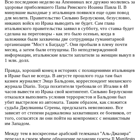
Всю последнюю неделю на Апеннинах все дружно молились за
здоровье приболевшего Папы Римского Иоанна Павла II. В
минувшие выходные у итальянцев появился еще один повод
для молитв. Правительство Сильвио Берлускони, безусловно,
никаких войск из Ирака выводить не будет. Сам глава
итальянского правительства заявил в субботу, что ставка будет
сделана на переговоры - как это было осенью, когда в
заложники были захвачены две сотрудницы гуманитарной
организации "Мост к Багдаду". Они пробыли в плену почти
месяц, а затем были отпущены. По неподтвержденной
информации, итальянские власти заплатили за женщин выкуп в
1 млн. долл.
Правда, хороший конец в историях с похищениями итальянцев
в Ираке был не всегда. В августе прошлого года там был
казнен журналист Энцо Бальдони, корреспондент миланского
журнала Diario. Тогда похитители требовали от Италии в 48
часов вывести из Ирака свой контингент. Сильвио Берлускони
отказался выполнить условия террористов и Бальдони был
убит выстрелом из автомата. Таким образом, как сложится
судьба Джулианны Сгрены, предсказать невозможно. Все
зависит от степени радикализма захвативших ее боевиков, от
того, согласятся ли они пойти на компромисс с ненавистным
им Западом.
Между тем в воскресенье арабский телеканал "Аль-Джазира"
передал в своем эфире обращение редакции газеты Il Manifesto