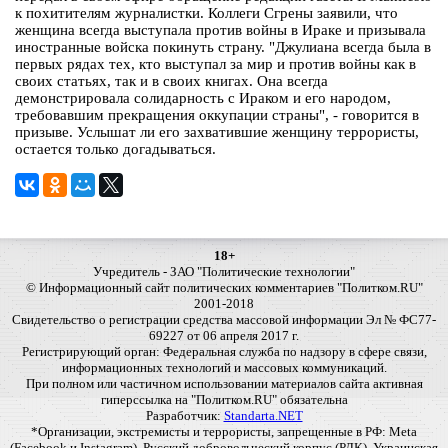
к похитителям журналистки. Коллеги Сгрены заявили, что
женщина всегда выступала против войны в Ираке и призывала
иностранные войска покинуть страну. "Джулиана всегда была в
первых рядах тех, кто выступал за мир и против войны как в
своих статьях, так и в своих книгах. Она всегда
демонстрировала солидарность с Ираком и его народом,
требовавшим прекращения оккупации страны", - говорится в
призыве. Услышат ли его захватившие женщину террористы,
остается только догадываться.
18+
Учредитель - ЗАО "Политические технологии"
© Информационный сайт политических комментариев "Политком.RU"
2001-2018
Свидетельство о регистрации средства массовой информации Эл № ФС77-
69227 от 06 апреля 2017 г.
Регистрирующий орган: Федеральная служба по надзору в сфере связи,
информационных технологий и массовых коммуникаций.
При полном или частичном использовании материалов сайта активная
гиперссылка на "Политком.RU" обязательна
Разработчик:
Standarta.NET
*Организации, экстремисты и террористы, запрещенные в РФ: Meta
(Facebook и Instagram), Русский добровольческий корпус (РДК), Украинская