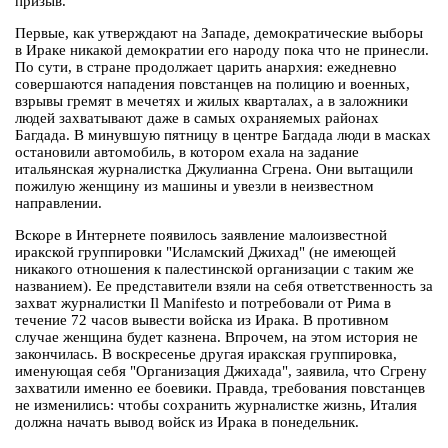
призыв.
Первые, как утверждают на Западе, демократические выборы
в Ираке никакой демократии его народу пока что не принесли.
По сути, в стране продолжает царить анархия: ежедневно
совершаются нападения повстанцев на полицию и военных,
взрывы гремят в мечетях и жилых кварталах, а в заложники
людей захватывают даже в самых охраняемых районах
Багдада. В минувшую пятницу в центре Багдада люди в масках
остановили автомобиль, в котором ехала на задание
итальянская журналистка Джулианна Сгрена. Они вытащили
пожилую женщину из машины и увезли в неизвестном
направлении.
Вскоре в Интернете появилось заявление малоизвестной
иракской группировки "Исламский Джихад" (не имеющей
никакого отношения к палестинской организации с таким же
названием). Ее представители взяли на себя ответственность за
захват журналистки Il Manifesto и потребовали от Рима в
течение 72 часов вывести войска из Ирака. В противном
случае женщина будет казнена. Впрочем, на этом история не
закончилась. В воскресенье другая иракская группировка,
именующая себя "Организация Джихада", заявила, что Сгрену
захватили именно ее боевики. Правда, требования повстанцев
не изменились: чтобы сохранить журналистке жизнь, Италия
должна начать вывод войск из Ирака в понедельник.