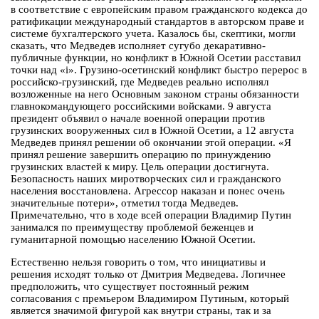
в соответствие с европейским правом гражданского кодекса до
ратификации международный стандартов в авторском праве и
системе бухгалтерского учета. Казалось бы, скептики, могли
сказать, что Медведев исполняет сугубо декаративно-
публичные функции, но конфликт в Южной Осетии расставил
точки над «i». Грузино-осетинский конфликт быстро перерос в
российско-грузинский, где Медведев реально исполнял
возложенные на него Основным законом страны обязанности
главнокомандующего российскими войсками. 9 августа
президент объявил о начале военной операции против
грузинских вооруженных сил в Южной Осетии, а 12 августа
Медведев принял решении об окончании этой операции. «Я
принял решение завершить операцию по принуждению
грузинских властей к миру. Цель операции достигнута.
Безопасность наших миротворческих сил и гражданского
населения восстановлена. Агрессор наказан и понес очень
значительные потери», отметил тогда Медведев.
Примечательно, что в ходе всей операции Владимир Путин
занимался по преимуществу проблемой беженцев и
гуманитарной помощью населению Южной Осетии.
Естественно нельзя говорить о том, что инициативы и
решения исходят только от Дмитрия Медведева. Логичнее
предположить, что существует постоянный режим
согласования с премьером Владимиром Путиным, который
является значимой фигурой как внутри страны, так и за