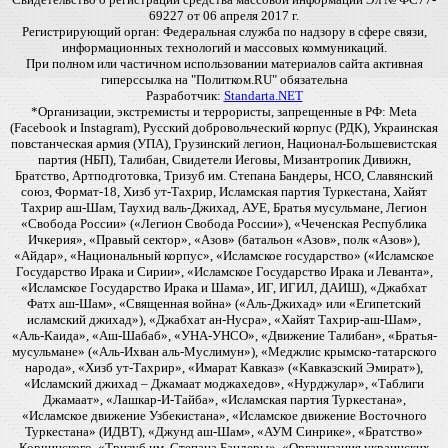
69227 от 06 апреля 2017 г.
Регистрирующий орган: Федеральная служба по надзору в сфере связи,
информационных технологий и массовых коммуникаций.
При полном или частичном использовании материалов сайта активная
гиперссылка на "Политком.RU" обязательна
Разработчик:
Standarta.NET
*Организации, экстремисты и террористы, запрещенные в РФ: Meta
(Facebook и Instagram), Русский добровольческий корпус (РДК), Украинская
повстанческая армия (УПА), Грузинский легион, Национал-Большевистская
партия (НБП), Талибан, Свидетели Иеговы, Мизантропик Дивижн,
Братство, Артподготовка, Тризуб им. Степана Бандеры, НСО, Славянский
союз, Формат-18, Хизб ут-Тахрир, Исламская партия Туркестана, Хайят
Тахрир аш-Шам, Таухид валь-Джихад, АУЕ, Братья мусульмане, Легион
«Свобода России» («Легион Свобода России»), «Чеченская Республика
Ичкерия», «Правый сектор», «Азов» (батальон «Азов», полк «Азов»),
«Айдар», «Национальный корпус», «Исламское государство» («Исламское
Государство Ирака и Сирии», «Исламское Государство Ирака и Леванта»,
«Исламское Государство Ирака и Шама», ИГ, ИГИЛ, ДАИШ), «Джабхат
Фатх аш-Шам», «Священная война» («Аль-Джихад» или «Египетский
исламский джихад»), «Джабхат ан-Нусра», «Хайят Тахрир-аш-Шам»,
«Аль-Каида», «Аш-Шабаб», «УНА-УНСО», «Движение Талибан», «Братья-
мусульмане» («Аль-Ихван аль-Муслимун»), «Меджлис крымско-татарского
народа», «Хизб ут-Тахрир», «Имарат Кавказ» («Кавказский Эмират»),
«Исламский джихад – Джамаат моджахедов», «Нурджулар», «Таблиги
Джамаат», «Лашкар-И-Тайба», «Исламская партия Туркестана»,
«Исламское движение Узбекистана», «Исламское движение Восточного
Туркестана» (ИДВТ), «Джунд аш-Шам», «АУМ Синрике», «Братство»
Корчинского, «Тризуб им. Степана Бандеры», «Организация украинских