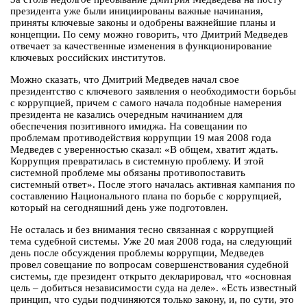
президента уже были инициированы важные начинания,
приняты ключевые законы и одобрены важнейшие планы и
концепции. По сему можно говорить, что Дмитрий Медведев
отвечает за качественные изменения в функционирование
ключевых российских институтов.
Можно сказать, что Дмитрий Медведев начал свое
президентство с ключевого заявления о необходимости борьбы
с коррупцией, причем с самого начала подобные намерения
президента не казались очередным начинанием для
обеспечения позитивного имиджа. На совещании по
проблемам противодействия коррупции 19 мая 2008 года
Медведев с уверенностью сказал: «В общем, хватит ждать.
Коррупция превратилась в системную проблему. И этой
системной проблеме мы обязаны противопоставить
системный ответ». После этого началась активная кампания по
составлению Национального плана по борьбе с коррупцией,
который на сегодняшний день уже подготовлен.
Не осталась и без внимания тесно связанная с коррупцией
тема судебной системы. Уже 20 мая 2008 года, на следующий
день после обсуждения проблемы коррупции, Медведев
провел совещание по вопросам совершенствования судебной
системы, где президент открыто декларировал, что «основная
цель – добиться независимости суда на деле». «Есть известный
принцип, что судьи подчиняются только закону, и, по сути, это