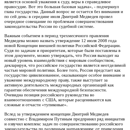
является основой уважения к суду, веры в справедливое
правосудие. Вот это большая базовая задача», - подчеркнул
глава государства. Данный вопрос не остается без внимания и
по сей день: в середине июля Дмитрий Медведев провел
очередное совещание по проблемам совершенствования
законодательства России по судебной системе.
Важным событием в период трехмесячного правления
Медведева можно назвать утверждение 12 июля 2008 года
новой Концепции внешней политики Российской Федерации.
Судя по задачам и приоритетам, которые были поставлены в
этом документе, можно утверждать, что Россия выходит на
новый уровень взаимодействия с мировым сообществом,
декларируя, что российское государство является неотделимой
частью мировой политики. Более того, Россия предстает как
государство цивилизованное, оказывающее особое внимание и
уважение международному праву, также выступает за
активную деятельность международных организаций как
гарантии обеспечения международной безопасности.
Очевидна позиция российского руководства во
взаимоотношениях с США, которые расцениваются как
сложные и отчасти «тупиковые».
Вслед за утверждением концепции Дмитрий Медведев
совместно с Владимиром Путиным предпринял ряд инициатив
и озвучил комплекс задач по совершенствованию российского
законодательства по различным направлениям: от приведения