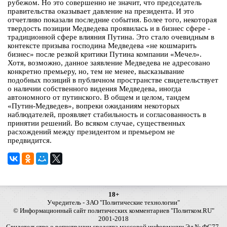
рубежом. Но это совершенно не значит, что председатель
правительства оказывает давление на президента. И это
отчетливо показали последние события. Более того, некоторая
твердость позиции Медведева проявилась и в бизнес сфере -
традиционной сфере влияния Путина. Это стало очевидным в
контексте призыва господина Медведева «не кошмарить
бизнес» после резкой критики Путина компании «Мечел».
Хотя, возможно, данное заявление Медведева не адресовано
конкретно премьеру, но, тем не менее, высказывание
подобных позиций в публичном пространстве свидетельствует
о наличии собственного видения Медведева, иногда
автономного от путинского. В общем и целом, тандем
«Путин-Медведев», вопреки ожиданиям некоторых
наблюдателей, проявляет стабильность и согласованность в
принятии решений. Во всяком случае, существенных
расхождений между президентом и премьером не
предвидится.
18+
Учредитель - ЗАО "Политические технологии"
© Информационный сайт политических комментариев "Политком.RU"
2001-2018
Свидетельство о регистрации средства массовой информации Эл № ФС77-