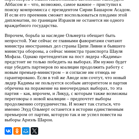
Аббасом и – что, возможно, самое важное – приступил к
поиску компромисса с президентом Сирии Башаром Асадом.
И если его преемник сможет воспользоваться плодами этой
дипломатии, по границам Израиля не останется ни одного
враждебного государства.
Впрочем, борьба за наследие Ольмерта обещает быть
непростой. Уже сейчас ее главными фаворитами считают
министра иностранных дел страны Ципи Ливни и бывшего
министра обороны, а сейчас министра транспорта Шауля
Мофаза. Однако претендентам на пост лидера «Кадимы»
предстоит не только победить на выборах. Им нужно будет
еще убедить партнеров по коалиции продолжить работу с
новым премьер-министром – и согласие им отнюдь не
гарантировано. Если в той же Аводе или сочтут, что новый
лидер Кадимы не пользуется особым авторитетом и партия
обречена на поражение на внеочередных выборах, то эта
партия – как, впрочем, и Ликуд, с которым также возможны
переговоры о новой коалиции – предпочтет выборы
продолжению сотрудничества. И может так статься, что
именно Эхуд Ольмерт останется в истории единственным
премьером от партии, которую так и не успел повести на
выборы Ариэль Шарон.