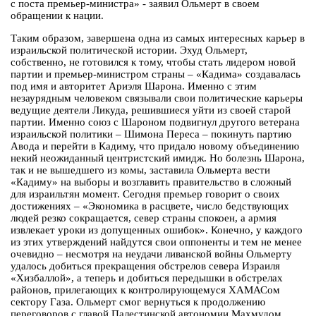
с поста премьер-министра» - заявил Ольмерт в своем
обращении к нации.
Таким образом, завершена одна из самых интересных карьер в
израильской политической истории. Эхуд Ольмерт,
собственно, не готовился к тому, чтобы стать лидером новой
партии и премьер-министром страны – «Кадима» создавалась
под имя и авторитет Ариэля Шарона. Именно с этим
незаурядным человеком связывали свои политические карьеры
ведущие деятели Ликуда, решившиеся уйти из своей старой
партии. Именно союз с Шароном подвигнул другого ветерана
израильской политики – Шимона Переса – покинуть партию
Авода и перейти в Кадиму, что придало новому объединению
некий неожиданный центристский имидж. Но болезнь Шарона,
так и не вышедшего из комы, заставила Ольмерта вести
«Кадиму» на выборы и возглавить правительство в сложный
для израильтян момент. Сегодня премьер говорит о своих
достижениях – «Экономика в расцвете, число бедствующих
людей резко сокращается, север страны спокоен, а армия
извлекает уроки из допущенных ошибок». Конечно, у каждого
из этих утверждений найдутся свои оппоненты и тем не менее
очевидно – несмотря на неудачи ливанской войны Ольмерту
удалось добиться прекращения обстрелов севера Израиля
«Хизбаллой», а теперь и добиться передышки в обстрелах
районов, прилегающих к контролирующемуся ХАМАСом
сектору Газа. Ольмерт смог вернуться к продолжению
переговоров с главой Палестинской автономии Махмудом