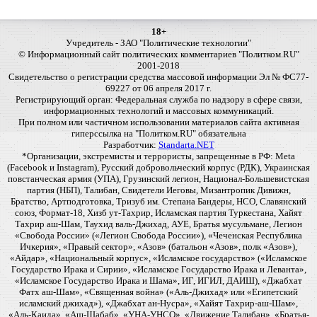
18+
Учредитель - ЗАО "Политические технологии"
© Информационный сайт политических комментариев "Политком.RU"
2001-2018
Свидетельство о регистрации средства массовой информации Эл № ФС77-
69227 от 06 апреля 2017 г.
Регистрирующий орган: Федеральная служба по надзору в сфере связи,
информационных технологий и массовых коммуникаций.
При полном или частичном использовании материалов сайта активная
гиперссылка на "Политком.RU" обязательна
Разработчик:
Standarta.NET
*Организации, экстремисты и террористы, запрещенные в РФ: Meta
(Facebook и Instagram), Русский добровольческий корпус (РДК), Украинская
повстанческая армия (УПА), Грузинский легион, Национал-Большевистская
партия (НБП), Талибан, Свидетели Иеговы, Мизантропик Дивижн,
Братство, Артподготовка, Тризуб им. Степана Бандеры, НСО, Славянский
союз, Формат-18, Хизб ут-Тахрир, Исламская партия Туркестана, Хайят
Тахрир аш-Шам, Таухид валь-Джихад, АУЕ, Братья мусульмане, Легион
«Свобода России» («Легион Свобода России»), «Чеченская Республика
Ичкерия», «Правый сектор», «Азов» (батальон «Азов», полк «Азов»),
«Айдар», «Национальный корпус», «Исламское государство» («Исламское
Государство Ирака и Сирии», «Исламское Государство Ирака и Леванта»,
«Исламское Государство Ирака и Шама», ИГ, ИГИЛ, ДАИШ), «Джабхат
Фатх аш-Шам», «Священная война» («Аль-Джихад» или «Египетский
исламский джихад»), «Джабхат ан-Нусра», «Хайят Тахрир-аш-Шам»,
«Аль-Каида», «Аш-Шабаб», «УНА-УНСО», «Движение Талибан», «Братья-