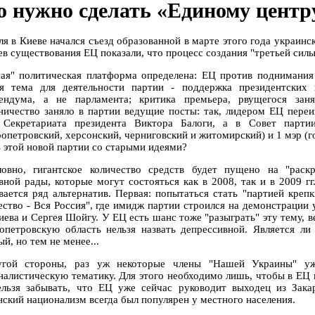
о нужно сделать «Единому центр
ля в Киеве начался съезд образованной в марте этого года украинс
ев существования ЕЦ показали, что процесс создания "третьей силы
ая" политическая платформа определена: ЕЦ против поднимания
ая тема для деятельности партии - поддержка президентских
ендума, а не парламента; критика премьера, рвущегося заня
ничество заняло в партии ведущие посты: так, лидером ЕЦ переи
 Секретариата президента Виктора Балоги, а в Совет парти
ропетровский, херсонский, черниговский и житомирский) и 1 мэр (г
ь этой новой партии со старыми идеями?
ловно, гигантское количество средств будет пущено на "рас
вной рады, которые могут состояться как в 2008, так и в 2009 г
вается ряд альтернатив. Первая: попытаться стать "партией креп
ество - Вся Россия", где имидж партии строился на демонстраци
ева и Сергея Шойгу. У ЕЦ есть шанс тоже "разыграть" эту тему, в
опетровскую область нельзя назвать депрессивной. Является ли
й, но тем не менее...
гой стороны, раз уж некоторые члены "Нашей Украины" уж
налистическую тематику. Для этого необходимо лишь, чтобы в ЕЦ 
ельзя забывать, что ЕЦ уже сейчас руководит выходец из Зака
нский национализм всегда был популярен у местного населения.