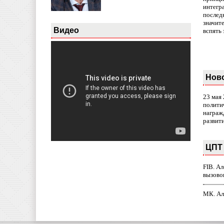
интегр
послед
значит
Видео
вспять 
Нов
23 мая
полити
награж
развит
ЦПТ 
FIB. А
вызово
МК. Ал