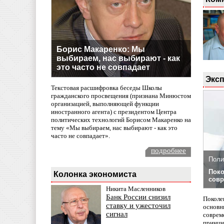
Борис Макаренко: Мы
выбираем, нас выбирают - как
это часто не совпадает
Эксп
Текстовая расшифровка беседы Школы
гражданского просвещения (признана Минюстом
организацией, выполняющей функции
иностранного агента) с президентом Центра
политических технологий Борисом Макаренко на
тему «Мы выбираем, нас выбирают - как это
часто не совпадает».
подробнее
Поли
Поко
Колонка экономиста
совр
Никита Масленников
Банк России снизил
Поколе
ставку и ужесточил
основн
сигнал
совреме
принци