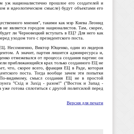
ом уж националистично прошлое его создателей и
ком и идеологическом смысле) будут объектами его
ственного мнения", такими как мэр Киева Леонид
 не является городом националистов. Там, скорее,
будет ли Черновецкий вступать в ЕЦ? Для него как
еред уходом того с президентского поста.
ЕЦ. Несомненно, Виктор Ющенко, один из лидеров
дентом. А значит, партия лишится админресурса и,
щенко отмежевался от процесса создания партии: он
жели приближающийся крах только созданного ЕЦ не
, что, скорее всего, фракция ЕЦ в Раде, которая
дентского поста. Тогда вообще зачем эти попытки
 По-видимому, смысл создания ЕЦ не в простой
зунга "Схiд и Захiд - разом!" ("Восток и Запад -
а уже готова сплотиться с другой политсилой перед
Версия для печати