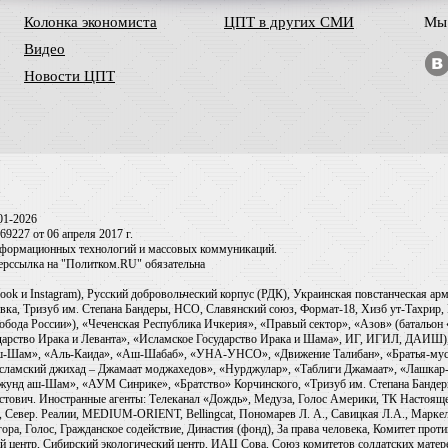
Колонка экономиста
ЦПТ в других СМИ
Мы 
Видео
Новости ЦПТ
01-2026
9227 от 06 апреля 2017 г.
информационных технологий и массовых коммуникаций.
перссылка на "Политком.RU" обязательна
ook и Instagram), Русский добровольческий корпус (РДК), Украинская повстанческая а
ка, Тризуб им. Степана Бандеры, НСО, Славянский союз, Формат-18, Хизб ут-Тахрир, 
обода России»), «Чеченская Республика Ичкерия», «Правый сектор», «Азов» (батальон
сударство Ирака и Леванта», «Исламское Государство Ирака и Шама», ИГ, ИГИЛ, ДАИШ
-аш-Шам», «Аль-Каида», «Аш-Шабаб», «УНА-УНСО», «Движение Талибан», «Братья-мус
Исламский джихад – Джамаат моджахедов», «Нурджулар», «Таблиги Джамаат», «Лашкар-
Джунд аш-Шам», «АУМ Синрике», «Братство» Корчинского, «Тризуб им. Степана Банде
ович. Иностранные агенты: Телеканал «Дождь», Медуза, Голос Америки, ТК Настоящее Вр
 Север. Реалии, MEDIUM-ORIENT, Bellingcat, Пономарев Л. А., Савицкая Л.А., Маркело
ора, Голос, Гражданское содействие, Династия (фонд), За права человека, Комитет про
й центр, Сибирский экологический центр, ИАЦ Сова, Союз комитетов солдатских матер