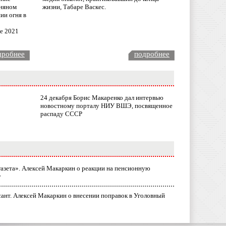
няном
жизни, Табаре Васкес.
ии огня в
ле 2021
дробнее
подробнее
24 декабря Борис Макаренко дал интервью
новостному порталу НИУ ВШЭ, посвященное
распаду СССР
газета». Алексей Макаркин о реакции на пенсионную
у
ант. Алексей Макаркин о внесении поправок в Уголовный