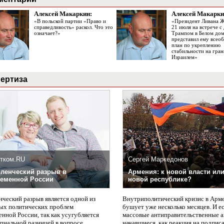
Алексей Макаркин:
Алексей Макарки
«В польской партии «Право и
«Президент Ливана 
справедливость» раскол. Что это
21 июля на встрече 
означает?»
Трампом в Белом до
представил ему все
план по укреплению
стабильности на гран
Израилем»
ертиза
тком.RU
Сергей Маркедонов
ленческий разрыв в
Армения: к новой власти или
еменной России
новой республике?
нческий разрыв является одной из
Внутриполитический кризис в Арм
ых политических проблем
бушует уже несколько месяцев. И е
нной России, так как усугубляется
массовые антиправительственные а
пиальной разницей в вопросе
начавшиеся, как реакция на подпис