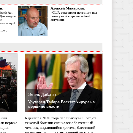
н:
Алексей Макаркин:
Жозеф Аун
«США сохраняют патронаж над
с Дональдом
Венесуэлой в чрезвычайной
ме
ситуации»
объемлющий
ице с
Эмиль Дабагян
 к
Уругваец Табаре Васкес: хирург на
вершине власти
ении
6 декабря 2020 года перешагнув 80 лет, от
сли первые
тяжелой болезни скончался обаятельный
кции,
человек, выдающийся деятель, блестящий
ание
медик онколог, практиковавший до конца