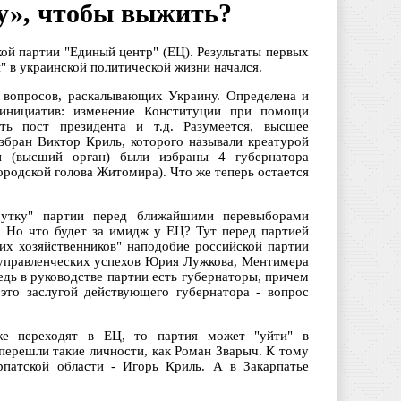
у», чтобы выжить?
кой партии "Единый центр" (ЕЦ). Результаты первых
" в украинской политической жизни начался.
 вопросов, раскалывающих Украину. Определена и
 инициатив: изменение Конституции при помощи
ть пост президента и т.д. Разумеется, высшее
збран Виктор Криль, которого называли креатурой
и (высший орган) были избраны 4 губернатора
ородской голова Житомира). Что же теперь остается
крутку" партии перед ближайшими перевыборами
г. Но что будет за имидж у ЕЦ? Тут перед партией
ких хозяйственников" наподобие российской партии
и управленческих успехов Юрия Лужкова, Ментимера
едь в руководстве партии есть губернаторы, причем
 это заслугой действующего губернатора - вопрос
е переходят в ЕЦ, то партия может "уйти" в
перешли такие личности, как Роман Зварыч. К тому
рпатской области - Игорь Криль. А в Закарпатье