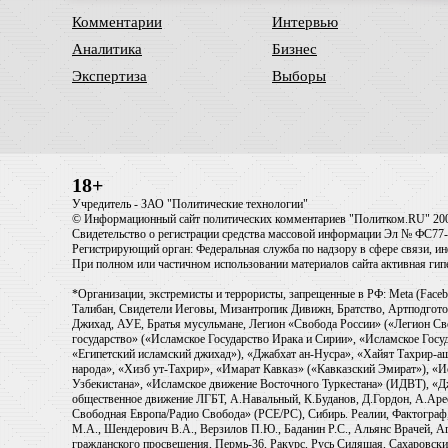
Комментарии
Интервью
Аналитика
Бизнес
Экспертиза
Выборы
18+
Учредитель - ЗАО "Политические технологии"
© Информационный сайт политических комментариев "Политком.RU" 20
Свидетельство о регистрации средства массовой информации Эл № ФС77-6
Регистрирующий орган: Федеральная служба по надзору в сфере связи, 
При полном или частичном использовании материалов сайта активная ги
*Организации, экстремисты и террористы, запрещенные в РФ: Meta (Faceb
Талибан, Свидетели Иеговы, Мизантропик Дивижн, Братство, Артподготов
Джихад, АУЕ, Братья мусульмане, Легион «Свобода России» («Легион Св
государство» («Исламское Государство Ирака и Сирии», «Исламское Го
«Египетский исламский джихад»), «Джабхат ан-Нусра», «Хайят Тахрир
народа», «Хизб ут-Тахрир», «Имарат Кавказ» («Кавказский Эмират»), «
Узбекистана», «Исламское движение Восточного Туркестана» (ИДВТ), «
общественное движение ЛГБТ, А.Навальный, К.Буданов, Д.Гордон, А.Арест
Свободная Европа/Радио Свобода» (PCE/PC), Сибирь. Реалии, Фактограф,
М.А., Шендерович В.А., Верзилов П.Ю., Баданин Р.С., Альянс Врачей, Аг
гражданского просвещения, Пермь-36, Ракурс, Русь Сидящая, Сахаровски