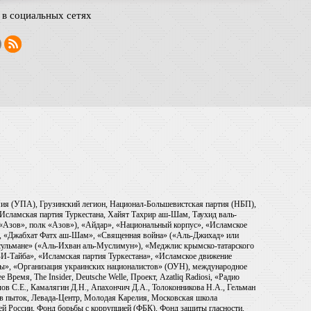
в социальных сетях
рмия (УПА), Грузинский легион, Национал-Большевистская партия (НБП),
Исламская партия Туркестана, Хайят Тахрир аш-Шам, Таухид валь-
 «Азов», полк «Азов»), «Айдар», «Национальный корпус», «Исламское
), «Джабхат Фатх аш-Шам», «Священная война» («Аль-Джихад» или
ульмане» («Аль-Ихван аль-Муслимун»), «Меджлис крымско-татарского
И-Тайба», «Исламская партия Туркестана», «Исламское движение
ры», «Организация украинских националистов» (ОУН), международное
емя, The Insider, Deutsche Welle, Проект, Azatliq Radiosi, «Радио
в С.Е., Камалягин Д.Н., Апахончич Д.А., Толоконникова Н.А., Гельман
тив пыток, Левада-Центр, Молодая Карелия, Московская школа
ей России, Фонд борьбы с коррупцией (ФБК), Фонд защиты гласности,