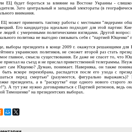
ли ЕЦ будет бороться за влияние на Востоке Украины - слишк
одителя. Зато центральный и западный электораты (в географичес
ального внимания.
 ЕЦ может применить тактику работы с местными "лидерами обще
вецкий. Его кандидатура идеально подходит для этой партии: Киев
е людей с умеренными политическими взглядами. Другой вопрос: 
нального политика не выгодно связывать себя с "партией Ющенко" п
е, выборы президента в конце 2009 г. окажутся решающими для 
ейтинга украинских политиков, не сможет второй раз стать прези
амое главное, смысла существования. Ее даже не спасет то, что Ю
не приехал на съезд и не прислал приветственной телеграммы. Неу
ает сам Ющенко? Думаю, понимает. Наверняка, он также понимает
 быть вскоре переизбрана, распадется после его ухода с прези
шаться перед смертью" (разумеется, фигурально выражаясь)?
ржке президента, а в "раскрутке" еще одного нового старого ло
е!"). А тут уже нужно договариваться с Партией регионов, ведь он
зой Тимошенко" на президентских выборах.
ментарии