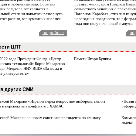
ации в глобальный мир. События
премьер-министром Николом Паши
них полутора лет являются в
совместного заявления о прекращен
ельной степени попыткой развернуть
Нагорном Карабахе, стихли в канун
этот разрыв, вернувшись к «норме».
новогодних празднеств, то в февра
года они получили новый импульс.
подробнее
по
ости ЦПТ
 2022 года Президент Фонда «Центр
Памяти Игоря Бунина
ческих технологий» Борис Макаренко
ден Медалью НИУ ВШЭ «За вклад в
ие университета»
в других СМИ
лексей Макаркин - Израиль перед непростым выбором: анализ
«Новая 
в и перспектив в конфликте с ХАМАС
реформ
ексей Макаркин о новом советнике президента по климату
Коммерс
кодекс