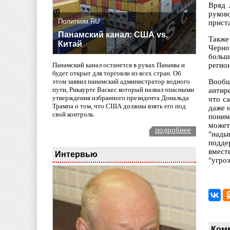
Вряд 
руков
Политком.RU
прист
Панамский канал: США vs.
Также
Китай
Черно
больш
регио
Панамский канал останется в руках Панамы и
будет открыт для торговли из всех стран. Об
Вообщ
этом заявил панамский администратор водного
пути, Рикаурте Васкес который назвал опасными
антир
утверждения избранного президента Дональда
что с
Трампа о том, что США должны взять его под
даже 
свой контроль.
поним
может
подробнее
"нады
подде
вмест
Интервью
"угро
Ком