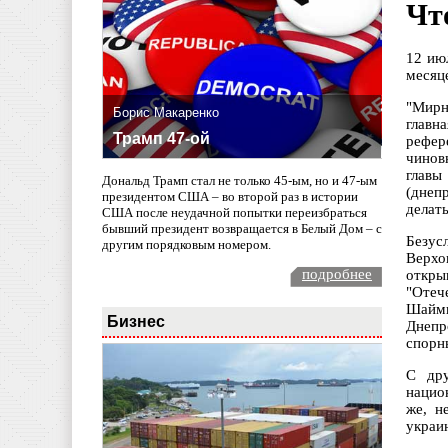
Чт
12 ию
месяц
"Мирн
Борис Макаренко
главн
Трамп 47-ой
рефер
чинов
главы
Дональд Трамп стал не только 45-ым, но и 47-ым
(днеп
президентом США – во второй раз в истории
делат
США после неудачной попытки переизбраться
бывший президент возвращается в Белый Дом – с
Безус
другим порядковым номером.
Верхо
подробнее
откры
"Отеч
Шайми
Бизнес
Днепр
спорны
С дру
нацио
же, н
украи