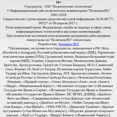
18+
Учредитель - ЗАО "Политические технологии"
© Информационный сайт политических комментариев "Политком.RU"
2001-2018
Свидетельство о регистрации средства массовой информации Эл № ФС77-
69227 от 06 апреля 2017 г.
Регистрирующий орган: Федеральная служба по надзору в сфере связи,
информационных технологий и массовых коммуникаций.
При полном или частичном использовании материалов сайта активная
гиперссылка на "Политком.RU" обязательна
Разработчик:
Standarta.NET
*Организации, экстремисты и террористы, запрещенные в РФ: Meta
(Facebook и Instagram), Русский добровольческий корпус (РДК), Украинская
повстанческая армия (УПА), Грузинский легион, Национал-Большевистская
партия (НБП), Талибан, Свидетели Иеговы, Мизантропик Дивижн,
Братство, Артподготовка, Тризуб им. Степана Бандеры, НСО, Славянский
союз, Формат-18, Хизб ут-Тахрир, Исламская партия Туркестана, Хайят
Тахрир аш-Шам, Таухид валь-Джихад, АУЕ, Братья мусульмане, Легион
«Свобода России» («Легион Свобода России»), «Чеченская Республика
Ичкерия», «Правый сектор», «Азов» (батальон «Азов», полк «Азов»),
«Айдар», «Национальный корпус», «Исламское государство» («Исламское
Государство Ирака и Сирии», «Исламское Государство Ирака и Леванта»,
«Исламское Государство Ирака и Шама», ИГ, ИГИЛ, ДАИШ), «Джабхат
Фатх аш-Шам», «Священная война» («Аль-Джихад» или «Египетский
исламский джихад»), «Джабхат ан-Нусра», «Хайят Тахрир-аш-Шам»,
«Аль-Каида», «Аш-Шабаб», «УНА-УНСО», «Движение Талибан», «Братья-
мусульмане» («Аль-Ихван аль-Муслимун»), «Меджлис крымско-татарского
народа», «Хизб ут-Тахрир», «Имарат Кавказ» («Кавказский Эмират»),