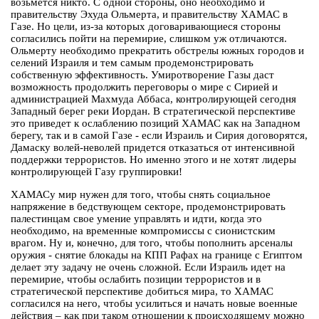
возьмется никто. С одной стороны, оно необходимо и
правительству Эхуда Ольмерта, и правительству ХАМАС в
Газе. Но цели, из-за которых договаривающиеся стороны
согласились пойти на перемирие, слишком уж отличаются.
Ольмерту необходимо прекратить обстрелы южных городов и
селений Израиля и тем самым продемонстрировать
собственную эффективность. Умиротворение Газы даст
возможность продолжить переговоры о мире с Сирией и
администрацией Махмуда Аббаса, контролирующей сегодня
Западный берег реки Иордан. В стратегической перспективе
это приведет к ослаблению позиций ХАМАС как на Западном
берегу, так и в самой Газе - если Израиль и Сирия договорятся,
Дамаску волей-неволей придется отказаться от интенсивной
поддержки террористов. Но именно этого и не хотят лидеры
контролирующей Газу группировки!
ХАМАСу мир нужен для того, чтобы снять социальное
напряжение в бедствующем секторе, продемонстрировать
палестинцам свое умение управлять и идти, когда это
необходимо, на временные компромиссы с сионистским
врагом. Ну и, конечно, для того, чтобы пополнить арсеналы
оружия - снятие блокады на КПП Рафах на границе с Египтом
делает эту задачу не очень сложной. Если Израиль идет на
перемирие, чтобы ослабить позиции террористов и в
стратегической перспективе добиться мира, то ХАМАС
согласился на него, чтобы усилиться и начать новые военные
действия – как при таком отношении к происходящему можно