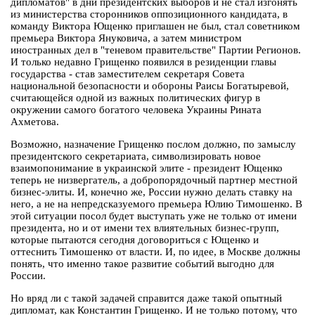
дипломатов" в дни президентских выборов и не стал изгонять
из министерства сторонников оппозиционного кандидата, в
команду Виктора Ющенко приглашен не был, стал советником
премьера Виктора Януковича, а затем министром
иностранных дел в "теневом правительстве" Партии Регионов.
И только недавно Грищенко появился в резиденции главы
государства - став заместителем секретаря Совета
национальной безопасности и обороны Раисы Богатыревой,
считающейся одной из важных политических фигур в
окружении самого богатого человека Украины Рината
Ахметова.
Возможно, назначение Грищенко послом должно, по замыслу
президентского секретариата, символизировать новое
взаимопонимание в украинской элите - президент Ющенко
теперь не низвергатель, а добропорядочный партнер местной
бизнес-элиты. И, конечно же, России нужно делать ставку на
него, а не на непредсказуемого премьера Юлию Тимошенко. В
этой ситуации посол будет выступать уже не только от имени
президента, но и от имени тех влиятельных бизнес-групп,
которые пытаются сегодня договориться с Ющенко и
оттеснить Тимошенко от власти. И, по идее, в Москве должны
понять, что именно такое развитие событий выгодно для
России.
Но вряд ли с такой задачей справится даже такой опытный
дипломат, как Константин Грищенко. И не только потому, что