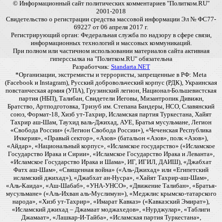
© Информационный сайт политических комментариев "Политком.RU"
2001-2018
Свидетельство о регистрации средства массовой информации Эл № ФС77-
69227 от 06 апреля 2017 г.
Регистрирующий орган: Федеральная служба по надзору в сфере связи,
информационных технологий и массовых коммуникаций.
При полном или частичном использовании материалов сайта активная
гиперссылка на "Политком.RU" обязательна
Разработчик:
Standarta.NET
*Организации, экстремисты и террористы, запрещенные в РФ: Meta
(Facebook и Instagram), Русский добровольческий корпус (РДК), Украинская
повстанческая армия (УПА), Грузинский легион, Национал-Большевистская
партия (НБП), Талибан, Свидетели Иеговы, Мизантропик Дивижн,
Братство, Артподготовка, Тризуб им. Степана Бандеры, НСО, Славянский
союз, Формат-18, Хизб ут-Тахрир, Исламская партия Туркестана, Хайят
Тахрир аш-Шам, Таухид валь-Джихад, АУЕ, Братья мусульмане, Легион
«Свобода России» («Легион Свобода России»), «Чеченская Республика
Ичкерия», «Правый сектор», «Азов» (батальон «Азов», полк «Азов»),
«Айдар», «Национальный корпус», «Исламское государство» («Исламское
Государство Ирака и Сирии», «Исламское Государство Ирака и Леванта»,
«Исламское Государство Ирака и Шама», ИГ, ИГИЛ, ДАИШ), «Джабхат
Фатх аш-Шам», «Священная война» («Аль-Джихад» или «Египетский
исламский джихад»), «Джабхат ан-Нусра», «Хайят Тахрир-аш-Шам»,
«Аль-Каида», «Аш-Шабаб», «УНА-УНСО», «Движение Талибан», «Братья-
мусульмане» («Аль-Ихван аль-Муслимун»), «Меджлис крымско-татарского
народа», «Хизб ут-Тахрир», «Имарат Кавказ» («Кавказский Эмират»),
«Исламский джихад – Джамаат моджахедов», «Нурджулар», «Таблиги
Джамаат», «Лашкар-И-Тайба», «Исламская партия Туркестана»,