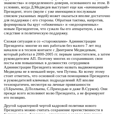
знакомства» и определенного доверия, основанного на этом. В
условиях, когда Д.Медведев выступает еще как «начинающий»
Президент, этого (вкупе с уже имеющимся послужным
списком указанных людей) может оказаться вполне достаточно
для поддержки с его стороны. Обратная тактика, напротив,
формировала бы круг «обиженных» и «недооцененных»
новым Президентом, что сужало бы его аппаратную, а как
следствие и политическую поддержку.
Схожая ситуация и со «старожилами» Администрации
Президента: многие из них работали без малого 7 лет под
началом и в тесном контакте с Дмитрием Медведевым,
который работал в 2000-2005 гг. первым заместителем, а затем
руководителем АП. Поэтому многих из сохранивших свои
посты или повышенных в должностях сотрудников
Администрации Президента можно назвать выдвиженцами
Медведева не в меньшей мере, чем Путина. Ко всему этому
стоит отметить, что основной состав помощников Президента
и руководителей ключевых подразделений АП вполне
технократичен, несмотря на личные привязанности
(Л.Брычева, Д.Поллыева, С.Приходько и даже В.Сурков). Они
прежде всего исполняют волю Президента, а не формируют
его позицию.
Другой характерной чертой кадровой политики нового
Президента можно считать сохранение преемственности в