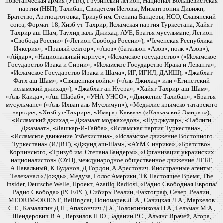
повстанческая армия (УПА), Грузинский легион, Национал-Большевистская
партия (НБП), Талибан, Свидетели Иеговы, Мизантропик Дивижн,
Братство, Артподготовка, Тризуб им. Степана Бандеры, НСО, Славянский
союз, Формат-18, Хизб ут-Тахрир, Исламская партия Туркестана, Хайят
Тахрир аш-Шам, Таухид валь-Джихад, АУЕ, Братья мусульмане, Легион
«Свобода России» («Легион Свобода России»), «Чеченская Республика
Ичкерия», «Правый сектор», «Азов» (батальон «Азов», полк «Азов»),
«Айдар», «Национальный корпус», «Исламское государство» («Исламское
Государство Ирака и Сирии», «Исламское Государство Ирака и Леванта»,
«Исламское Государство Ирака и Шама», ИГ, ИГИЛ, ДАИШ), «Джабхат
Фатх аш-Шам», «Священная война» («Аль-Джихад» или «Египетский
исламский джихад»), «Джабхат ан-Нусра», «Хайят Тахрир-аш-Шам»,
«Аль-Каида», «Аш-Шабаб», «УНА-УНСО», «Движение Талибан», «Братья-
мусульмане» («Аль-Ихван аль-Муслимун»), «Меджлис крымско-татарского
народа», «Хизб ут-Тахрир», «Имарат Кавказ» («Кавказский Эмират»),
«Исламский джихад – Джамаат моджахедов», «Нурджулар», «Таблиги
Джамаат», «Лашкар-И-Тайба», «Исламская партия Туркестана»,
«Исламское движение Узбекистана», «Исламское движение Восточного
Туркестана» (ИДВТ), «Джунд аш-Шам», «АУМ Синрике», «Братство»
Корчинского, «Тризуб им. Степана Бандеры», «Организация украинских
националистов» (ОУН), международное общественное движение ЛГБТ,
А.Навальный, К.Буданов, Д.Гордон, А.Арестович. Иностранные агенты:
Телеканал «Дождь», Медуза, Голос Америки, ТК Настоящее Время, The
Insider, Deutsche Welle, Проект, Azatliq Radiosi, «Радио Свободная Европа/
Радио Свобода» (PCE/PC), Сибирь. Реалии, Фактограф, Север. Реалии,
MEDIUM-ORIENT, Bellingcat, Пономарев Л. А., Савицкая Л.А., Маркелов
С.Е., Камалягин Д.Н., Апахончич Д.А., Толоконникова Н.А., Гельман М.А.,
Шендерович В.А., Верзилов П.Ю., Баданин Р.С., Альянс Врачей, Агора,