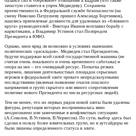
балансе сил и «бережное» отношение к кадрам (что также
зачастую ставится в упрек Медведеву). Сохранена
преемственность в Федеральной службе безопасности (на
смену Николаю Патрушеву пришел Александр Бортников),
нашлись приемлемые должности для удаленных из «ближнего
круга» руководителей - Виктора Иванов возглавил борьбу с
наркотиками, а Владимир Устинов стал Полпредом
Президента в ЮФО.
Однако, иное вряд ли возможно в условиях нынешних
политических «раскладов». Медведев стал Президентом,
будучи поддержан всей силой государственной машины (не
считая очень локального и очень временного саботажа) и
опора на нее – его очевидный ресурс. Попытка резких
перемен, лишения деятельностных площадок серьезных
игроков в федеральной элите чревато непредсказуемыми
последствиями (включая появление очагов опасного
напряжения и групп скрытого или явного сопротивления
политике нового Президента из числа ресурсных людей).
Тем не менее, что их первых рядов новой элиты были удалены
фигуры, репутация которых воспринималась явно
неоднозначно или замеченные в конфликтных ситуациях
(А.Соколов, В.Устинов, В.Черкесов). По сути, выбор здесь был
сделан в пользу более влиятельных групп, но и аутсайдеры не
были лишены определенного статуса в элите.