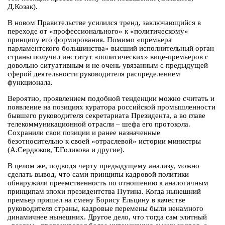
Д.Козак).
В новом Правительстве усилился тренд, заключающийся в
переходе от «профессионального» к «политическому»
принципу его формирования. Помимо «премьера
парламентского большинства» высший исполнительный орган
страны получил институт «политических» вице-премьеров с
довольно ситуативным и не очень увязанным с предыдущей
сферой деятельности руководителя распределением
функционала.
Вероятно, проявлением подобной тенденции можно считать и
появление на позициях куратора российской промышленности
бывшего руководителя секретариата Президента, а во главе
телекоммуникационной отрасли – шефа его протокола.
Сохранили свои позиции и ранее назначенные
безотносительно к своей «отраслевой» истории министры
(А.Сердюков, Т.Голикова и другие).
В целом же, подводя черту предыдущему анализу, можно
сделать вывод, что сами принципы кадровой политики
обнаружили преемственность по отношению к аналогичным
принципам эпохи президентства Путина. Когда нынешний
премьер пришел на смену Борису Ельцину в качестве
руководителя страны, кадровые перемены были ненамного
динамичнее нынешних. Другое дело, что тогда сам элитный