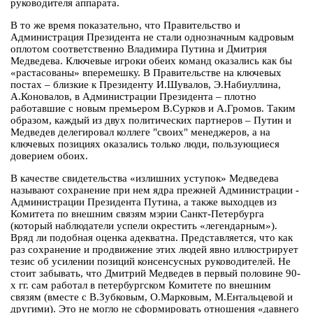
руководителя аппарата.
В то же время показательно, что Правительство и
Администрация Президента не стали однозначным кадровым
оплотом соответственно Владимира Путина и Дмитрия
Медведева. Ключевые игроки обеих команд оказались как бы
«растасованы» вперемешку. В Правительстве на ключевых
постах – близкие к Президенту И.Шувалов, Э.Набиуллина,
А.Коновалов, в Администрации Президента – плотно
работавшие с новым премьером В.Сурков и А.Громов. Таким
образом, каждый из двух политических партнеров – Путин и
Медведев делегировал коллеге "своих" менеджеров, а на
ключевых позициях оказались только люди, пользующиеся
доверием обоих.
В качестве свидетельства «излишних уступок» Медведева
называют сохранение при нем ядра прежней Администрации -
Администрации Президента Путина, а также выходцев из
Комитета по внешним связям мэрии Санкт-Петербурга
(который наблюдатели успели окрестить «легендарным»).
Вряд ли подобная оценка адекватна. Представляется, что как
раз сохранение и продвижение этих людей явно иллюстрирует
тезис об усилении позиций консенсусных руководителей. Не
стоит забывать, что Дмитрий Медведев в первый половине 90-
х гг. сам работал в петербургском Комитете по внешним
связям (вместе с В.Зубковым, О.Марковым, М.Ентальцевой и
другими). Это не могло не сформировать отношения «давнего