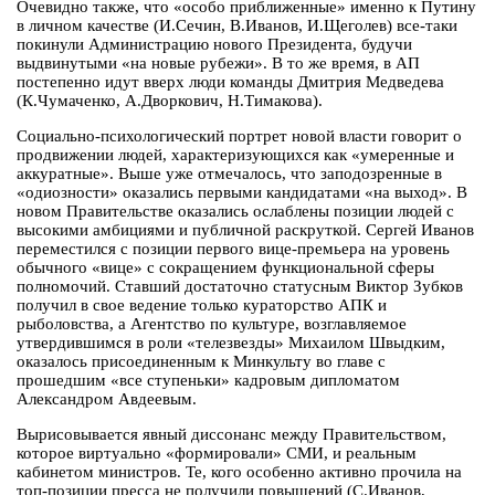
Очевидно также, что «особо приближенные» именно к Путину
в личном качестве (И.Сечин, В.Иванов, И.Щеголев) все-таки
покинули Администрацию нового Президента, будучи
выдвинутыми «на новые рубежи». В то же время, в АП
постепенно идут вверх люди команды Дмитрия Медведева
(К.Чумаченко, А.Дворкович, Н.Тимакова).
Социально-психологический портрет новой власти говорит о
продвижении людей, характеризующихся как «умеренные и
аккуратные». Выше уже отмечалось, что заподозренные в
«одиозности» оказались первыми кандидатами «на выход». В
новом Правительстве оказались ослаблены позиции людей с
высокими амбициями и публичной раскруткой. Сергей Иванов
переместился с позиции первого вице-премьера на уровень
обычного «вице» с сокращением функциональной сферы
полномочий. Ставший достаточно статусным Виктор Зубков
получил в свое ведение только кураторство АПК и
рыболовства, а Агентство по культуре, возглавляемое
утвердившимся в роли «телезвезды» Михаилом Швыдким,
оказалось присоединенным к Минкульту во главе с
прошедшим «все ступеньки» кадровым дипломатом
Александром Авдеевым.
Вырисовывается явный диссонанс между Правительством,
которое виртуально «формировали» СМИ, и реальным
кабинетом министров. Те, кого особенно активно прочила на
топ-позиции пресса не получили повышений (С.Иванов,