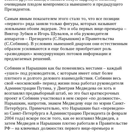
очевидным плодом компромисса нынешнего и предыдущего
Президентов.
Самым явным показателем этого стало то, что все позиции
«первого» ряда заняли только фигуры, которых называют
лояльными обоим лидерам. Это и оба первых вице-премьера –
Виктор Зубков и Игорь Шувалов, и оба руководителя
аппаратов – Президента (С.Нарышкин) и Правительства
(С.Собянин). В условиях нынешней диархии они естественным
образом усиливаются и еще больше приобретают роль
«разводящих» конкурирующих потоков информации и
предлагаемых решений.
Собянин и Нарышкин как бы поменялись местами – каждый
«ушел» под руководителя, с которым имеет опыт более
плотного и долгого делового взаимодействия. Собянин весь
свой «московский» период жизни пока работал руководителя
Администрации Путина, у Дмитрия Медведева он хоть и
возглавлял предвыборный штаб, но это был краткосрочных
проект и Собянин участвовал в нем скорее «по должности».
Нарышкин, напротив, знаком Медведеву еще по мэрии Санкт-
Петербурга. Примечательно, что Нарышкин был «переведен»
из Санкт-Петербурга в Администрацию Президента (в феврале
2004 года) вскоре после того, как ее возглавил Медведев, а
затем Медведев и Нарышкин плотно работали в Правительстве
РФ – на ключевых должностях первого вице-премьера и