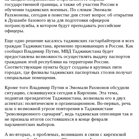
государственной границы, а также об участии России в
обучении таджикских военных. По словам Эмомали
Разхмонова, сегодня в повестке дня стоит вопрос об открытии
в Душанбе базового вуза для подготовки офицеров
погранслужбы, в котором будут преподавать российские
офицеры.
Еще одно решение касалось таджикских гастарбайтеров и всех
граждан Таджикистана, временно проживающих в России. Как
сообщил Владимир Путин, МВД Таджикистана будет
предоставлена возможность осуществлять выдачу паспортов
гражданам этой республики на территории России.
Соответствующие пункты будут созданы в крупных пяти
городах, где филиалы таджикских паспортных столов получат
специальные помещения.
Кроме того Владимир Путин и Эмомали Рахмонов обсудили
ситуацию, сложившуюся сегодня в Киргизии. Эта тема,
поднятая президентом Таджикистана, волновала его в двух
аспектах: политическом и организационном. Во-первых, речь
шла о возможной угрозе повторения в Таджикистане
"революционного сценария", ведь таджикская оппозиция так и
не признала итогов состоявшихся в конце февраля
парламентских выборов.
А во-вторых, о проблемах, возникших в связи с киргизской