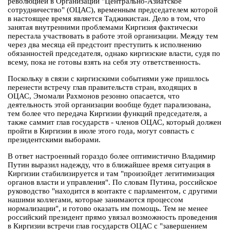
революцией в Организации "Центрально-Азиатское
сотрудничество" (ОЦАС), временным председателем которой
в настоящее время является Таджикистан. Дело в том, что
занятая внутренними проблемами Киргизия фактически
перестала участвовать в работе этой организации. Между тем
через два месяца ей предстоит преступить к исполнению
обязанностей председателя, однако киргизские власти, судя по
всему, пока не готовы взять на себя эту ответственность.
Поскольку в связи с киргизскими событиями уже пришлось
перенести встречу глав правительств стран, входящих в
ОЦАС, Эмомали Рахмонов резонно опасается, что
деятельность этой организации вообще будет парализована,
тем более что передача Киргизии функций председателя, а
также саммит глав государств - членов ОЦАС, который должен
пройти в Киргизии в июле этого года, могут совпасть с
президентскими выборами.
В ответ настроенный гораздо более оптимистично Владимир
Путин выразил надежду, что в ближайшее время ситуация в
Киргизии стабилизируется и там "произойдeт легитимизация
органов власти и управления". По словам Путина, российское
руководство "находится в контакте с парламентом, с другими
нашими коллегами, которые занимаются процессом
нормализации", и готово оказать им помощь. Тем не менее
российский президент прямо увязал возможность проведения
в Киргизии встречи глав государств ОЦАС с "завершением