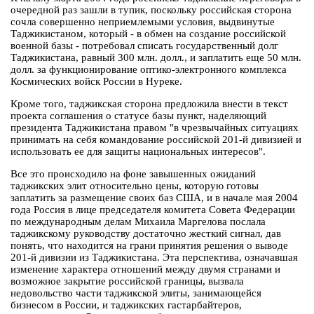
очередной раз зашли в тупик, поскольку российская сторона
сочла совершенно неприемлемыми условия, выдвинутые
Таджикистаном, который - в обмен на создание российской
военной базы - потребовал списать государственный долг
Таджикистана, равный 300 млн. долл., и заплатить еще 50 млн.
долл. за функционирование оптико-электронного комплекса
Космических войск России в Нуреке.
Кроме того, таджикская сторона предложила внести в текст
проекта соглашения о статусе базы пункт, наделяющий
президента Таджикистана правом "в чрезвычайных ситуациях
принимать на себя командование российской 201-й дивизией и
использовать ее для защиты национальных интересов".
Все это происходило на фоне завышенных ожиданий
таджикских элит относительно цены, которую готовы
заплатить за размещение своих баз США, и в начале мая 2004
года Россия в лице председателя комитета Совета Федерации
по международным делам Михаила Маргелова послала
таджикскому руководству достаточно жесткий сигнал, дав
понять, что находится на грани принятия решения о выводе
201-й дивизии из Таджикистана. Эта перспектива, означавшая
изменение характера отношений между двумя странами и
возможное закрытие российской границы, вызвала
недовольство части таджикской элиты, занимающейся
бизнесом в России, и таджикских гастарбайтеров,