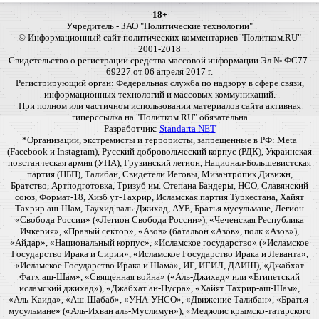
18+
Учредитель - ЗАО "Политические технологии"
© Информационный сайт политических комментариев "Политком.RU"
2001-2018
Свидетельство о регистрации средства массовой информации Эл № ФС77-
69227 от 06 апреля 2017 г.
Регистрирующий орган: Федеральная служба по надзору в сфере связи,
информационных технологий и массовых коммуникаций.
При полном или частичном использовании материалов сайта активная
гиперссылка на "Политком.RU" обязательна
Разработчик:
Standarta.NET
*Организации, экстремисты и террористы, запрещенные в РФ: Meta
(Facebook и Instagram), Русский добровольческий корпус (РДК), Украинская
повстанческая армия (УПА), Грузинский легион, Национал-Большевистская
партия (НБП), Талибан, Свидетели Иеговы, Мизантропик Дивижн,
Братство, Артподготовка, Тризуб им. Степана Бандеры, НСО, Славянский
союз, Формат-18, Хизб ут-Тахрир, Исламская партия Туркестана, Хайят
Тахрир аш-Шам, Таухид валь-Джихад, АУЕ, Братья мусульмане, Легион
«Свобода России» («Легион Свобода России»), «Чеченская Республика
Ичкерия», «Правый сектор», «Азов» (батальон «Азов», полк «Азов»),
«Айдар», «Национальный корпус», «Исламское государство» («Исламское
Государство Ирака и Сирии», «Исламское Государство Ирака и Леванта»,
«Исламское Государство Ирака и Шама», ИГ, ИГИЛ, ДАИШ), «Джабхат
Фатх аш-Шам», «Священная война» («Аль-Джихад» или «Египетский
исламский джихад»), «Джабхат ан-Нусра», «Хайят Тахрир-аш-Шам»,
«Аль-Каида», «Аш-Шабаб», «УНА-УНСО», «Движение Талибан», «Братья-
мусульмане» («Аль-Ихван аль-Муслимун»), «Меджлис крымско-татарского