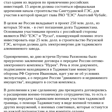
стал одним из лидеров по привлечению российских
инвестиций. 15 апреля должна состояться официальная
церемония начала строительства Сангтудинской ГЭС, для
участия в которой приедет глава РАО "ЕЭС" Анатолий Чубайс.
В целом же Россия вкладывает в проект 250 млн. долл., из
которых 50 млн. - в счет погашения долга Таджикистана.
Основными участниками проекта с российской стороны
являются РАО "ЕЭС" и "Русал", планирующий помимо этого
инвестировать еще 25 млн. долл. в строительство Рагунской
ГЭС, которая должна дать электроэнергию для таджикского
алюминиевого завода.
Одновременно, ко дню встречи Путина Рахмонова было
приурочено заключение договора о передаче России оптико-
электронного комплекса "Нурек". Речь в этом документе,
подписанном находящимся в Таджикистане министром
обороны РФ Сергеем Ивановым, идет уже не об условиях
эксплуатации, а о передаче России "движимого и недвижимого
имущества", входящего в состав комплекса.
В дополнении к уже сделанному два президента договорились
о расширении военно-технического сотрудничества, то есть о
порядке передачи таджикским военным участков таджикской
границы, о помощи Таджикистану в виде военной техники и
других вооружений, о военных советниках, которые останутся
на каждой погранзаставе и при комитете охраны