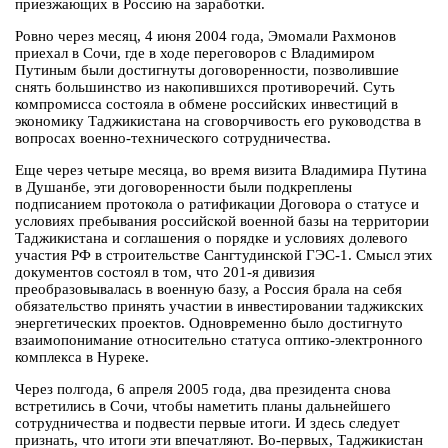
приезжающих в Россию на заработки.
Ровно через месяц, 4 июня 2004 года, Эмомали Рахмонов
приехал в Сочи, где в ходе переговоров с Владимиром
Путиным были достигнуты договоренности, позволившие
снять большинство из накопившихся противоречий. Суть
компромисса состояла в обмене российских инвестиций в
экономику Таджикистана на сговорчивость его руководства в
вопросах военно-технического сотрудничества.
Еще через четыре месяца, во время визита Владимира Путина
в Душанбе, эти договоренности были подкреплены
подписанием протокола о ратификации Договора о статусе и
условиях пребывания российской военной базы на территории
Таджикистана и соглашения о порядке и условиях долевого
участия РФ в строительстве Сангтудинской ГЭС-1. Смысл этих
документов состоял в том, что 201-я дивизия
преобразовывалась в военную базу, а Россия брала на себя
обязательство принять участии в инвестировании таджикских
энергетических проектов. Одновременно было достигнуто
взаимопонимание относительно статуса оптико-электронного
комплекса в Нуреке.
Через полгода, 6 апреля 2005 года, два президента снова
встретились в Сочи, чтобы наметить планы дальнейшего
сотрудничества и подвести первые итоги. И здесь следует
признать, что итоги эти впечатляют. Во-первых, Таджикистан