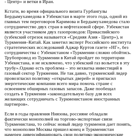
- Центр» и ветки в Иран.
Кстати, во время официального визита Гурбангулы
Бердымухамедова в Узбекистан в марте этого года, одной из
главных тем переговоров Каримова и Бердымухамедова стало
сотрудничество двух стран в нефтегазовой сфере. Узбекистан
является участником двух газопроводов: Прикаспийского
(узбекский отрезок называется «Средняя Азия - Центр»), и
Туркмения–Китай. Как заметил эксперт Российского института
стратегических исследований Аджар Куртов газете «НГ», без
сотрудничества с Узбекистаном «Туркмении сложно обойтись.
Трубопровод из Туркмении в Китай пройдет по территории
Узбекистана, и не исключено, что узбекский газ вольется в эту
трубу».Однако есть проблема – это нехватка инвестиций в
газовый сектор Туркмении. Не так давно, туркменский лидер
провозгласил политику «открытых дверей» и пригласил
энергетические компании всего мира помочь стране с
освоением обширных газовых запасов. Даже пообещал
создать в Туркмении «законодательную базу для всех
желающих сотрудничать с Туркменистаном иностранных
партнеров».
Если в годы правления Ниязова, россияне обладали
фактически монополией на торгово-экспортные связи
Туркменистана, то сейчас новый лидер туркменов дает понять,
что монополии Москвы пришел конец и Туркменистан
намерен диверсифицировать свои политико-экономические