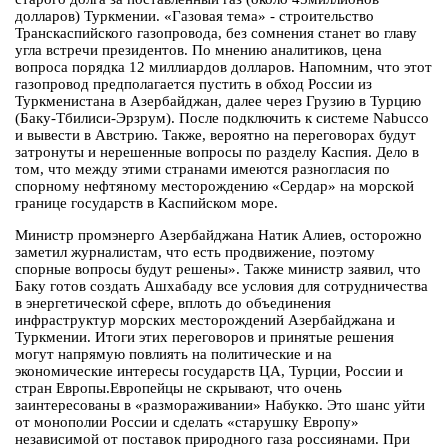
долларов) Туркмении. «Газовая тема» - строительство
Транскаспийского газопровода, без сомнения станет во главу
угла встречи президентов. По мнению аналитиков, цена
вопроса порядка 12 миллиардов долларов. Напомним, что этот
газопровод предполагается пустить в обход России из
Туркменистана в Азербайджан, далее через Грузию в Турцию
(Баку-Тбилиси-Эрзрум). После подключить к системе Nabucco
и вывести в Австрию. Также, вероятно на переговорах будут
затронуты и нерешенные вопросы по разделу Каспия. Дело в
том, что между этими странами имеются разногласия по
спорному нефтяному месторождению «Сердар» на морской
границе государств в Каспийском море.
Министр промэнерго Азербайджана Натик Алиев, осторожно
заметил журналистам, что есть продвижение, поэтому
спорные вопросы будут решены». Также министр заявил, что
Баку готов создать Ашхабаду все условия для сотрудничества
в энергетической сфере, вплоть до объединения
инфраструктур морских месторождений Азербайджана и
Туркмении. Итоги этих переговоров и принятые решения
могут напрямую повлиять на политические и на
экономические интересы государств ЦА, Турции, России и
стран Европы.Европейцы не скрывают, что очень
заинтересованы в «размораживании» Набукко. Это шанс уйти
от монополии России и сделать «старушку Европу»
независимой от поставок природного газа россиянами. При