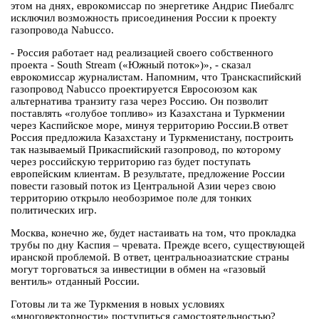
этом на днях, еврокомиссар по энергетике Андрис Пиебалгс
исключил возможность присоединения России к проекту
газопровода Nabucco.
- Россия работает над реализацией своего собственного
проекта - South Stream («Южный поток»)», - сказал
еврокомиссар журналистам. Напомним, что Транскаспийский
газопровод Nabucco проектируется Евросоюзом как
альтернатива транзиту газа через Россию. Он позволит
поставлять «голубое топливо» из Казахстана и Туркмении
через Каспийское море, минуя территорию России.В ответ
Россия предложила Казахстану и Туркменистану, построить
так называемый Прикаспийский газопровод, по которому
через российскую территорию газ будет поступать
европейским клиентам. В результате, предложение России
повести газовый поток из Центральной Азии через свою
территорию открыло необозримое поле для тонких
политических игр.
Москва, конечно же, будет настаивать на том, что прокладка
трубы по дну Каспия – чревата. Прежде всего, существующей
иранской проблемой. В ответ, центральноазиатские страны
могут торговаться за инвестиции в обмен на «газовый
вентиль» отданный России.
Готовы ли та же Туркмения в новых условиях
«многовекторности» поступиться самостоятельностью?