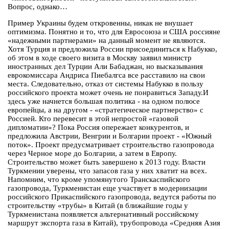
Вопрос, однако…
Пример Украины будем откровенны, никак не внушает
оптимизма. Понятно и то, что для Евросоюза и США россияне
«надежными партнерами» на данный момент не являются.
Хотя Турция и предложила России присоединиться к Набукко,
об этом в ходе своего визита в Москву заявил министр
иностранных дел Турции Али Бабаджан, но высказывания
еврокомиссара Андриса Пиебалгса все расставило на свои
места. Следовательно, отказ от системы Набукко в пользу
российского проекта может очень не понравиться Западу.И
здесь уже начнется большая политика - на одном полюсе
европейцы, а на другом - «стратегическое партнерство» с
Россией. Кто перевесит в этой непростой «газовой
дипломатии»? Пока Россия опережает конкурентов, и
предложила Австрии, Венгрии и Болгарии проект - «Южный
поток». Проект предусматривает строительство газопровода
через Черное море до Болгарии, а затем в Европу.
Строительство может быть завершено к 2013 году. Власти
Туркмении уверены, что запасов газа у них хватит на всех.
Напомним, что кроме упомянутого Транскаспийского
газопровода, Туркменистан еще участвует в модернизации
российского Прикаспийского газопровода, ведутся работы по
строительству «трубы» в Китай (в ближайшие годы у
Туркменистана появляется альтернативный российскому
маршрут экспорта газа в Китай), трубопровода «Средняя Азия