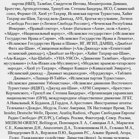
партия (НБП), Талибан, Свидетели Иеговы, Мизантропик Дивижн,
Братство, Артподготовка, Тризуб им. Степана Бандеры, НСО, Славянский
союз, Формат-18, Хизб ут-Тахрир, Исламская партия Туркестана, Хайят
Тахрир аш-Шам, Таухид валь-Джихад, АУЕ, Братья мусульмане, Легион
«Свобода России» («Легион Свобода России»), «Чеченская Республика
Ичкерия», «Правый сектор», «Азов» (батальон «Азов», полк «Азов»),
«Айдар», «Национальный корпус», «Исламское государство» («Исламское
Государство Ирака и Сирии», «Исламское Государство Ирака и Леванта»,
«Исламское Государство Ирака и Шама», ИГ, ИГИЛ, ДАИШ), «Джабхат
Фатх аш-Шам», «Священная война» («Аль-Джихад» или «Египетский
исламский джихад»), «Джабхат ан-Нусра», «Хайят Тахрир-аш-Шам»,
«Аль-Каида», «Аш-Шабаб», «УНА-УНСО», «Движение Талибан», «Братья-
мусульмане» («Аль-Ихван аль-Муслимун»), «Меджлис крымско-татарского
народа», «Хизб ут-Тахрир», «Имарат Кавказ» («Кавказский Эмират»),
«Исламский джихад – Джамаат моджахедов», «Нурджулар», «Таблиги
Джамаат», «Лашкар-И-Тайба», «Исламская партия Туркестана»,
«Исламское движение Узбекистана», «Исламское движение Восточного
Туркестана» (ИДВТ), «Джунд аш-Шам», «АУМ Синрике», «Братство»
Корчинского, «Тризуб им. Степана Бандеры», «Организация украинских
националистов» (ОУН), международное общественное движение ЛГБТ,
А.Навальный, К.Буданов, Д.Гордон, А.Арестович. Иностранные агенты:
Телеканал «Дождь», Медуза, Голос Америки, ТК Настоящее Время, The
Insider, Deutsche Welle, Проект, Azatliq Radiosi, «Радио Свободная Европа/
Радио Свобода» (PCE/PC), Сибирь. Реалии, Фактограф, Север. Реалии,
MEDIUM-ORIENT, Bellingcat, Пономарев Л. А., Савицкая Л.А., Маркелов
С.Е., Камалягин Д.Н., Апахончич Д.А., Толоконникова Н.А., Гельман М.А.,
Шендерович В.А., Верзилов П.Ю., Баданин Р.С., Альянс Врачей, Агора,
Голос, Гражданское содействие, Династия (фонд), За права человека,