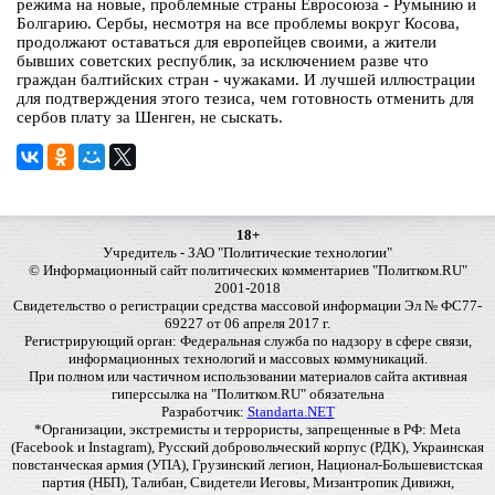
режима на новые, проблемные страны Евросоюза - Румынию и
Болгарию. Сербы, несмотря на все проблемы вокруг Косова,
продолжают оставаться для европейцев своими, а жители
бывших советских республик, за исключением разве что
граждан балтийских стран - чужаками. И лучшей иллюстрации
для подтверждения этого тезиса, чем готовность отменить для
сербов плату за Шенген, не сыскать.
18+
Учредитель - ЗАО "Политические технологии"
© Информационный сайт политических комментариев "Политком.RU"
2001-2018
Свидетельство о регистрации средства массовой информации Эл № ФС77-
69227 от 06 апреля 2017 г.
Регистрирующий орган: Федеральная служба по надзору в сфере связи,
информационных технологий и массовых коммуникаций.
При полном или частичном использовании материалов сайта активная
гиперссылка на "Политком.RU" обязательна
Разработчик:
Standarta.NET
*Организации, экстремисты и террористы, запрещенные в РФ: Meta
(Facebook и Instagram), Русский добровольческий корпус (РДК), Украинская
повстанческая армия (УПА), Грузинский легион, Национал-Большевистская
партия (НБП), Талибан, Свидетели Иеговы, Мизантропик Дивижн,