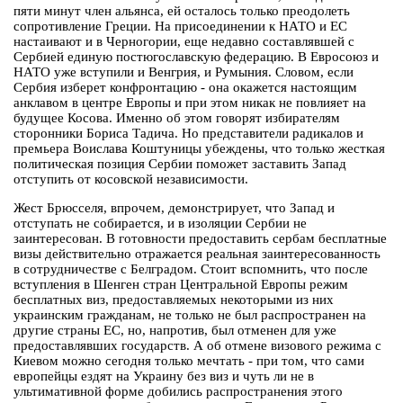
пяти минут член альянса, ей осталось только преодолеть
сопротивление Греции. На присоединении к НАТО и ЕС
настаивают и в Черногории, еще недавно составлявшей с
Сербией единую постюгославскую федерацию. В Евросоюз и
НАТО уже вступили и Венгрия, и Румыния. Словом, если
Сербия изберет конфронтацию - она окажется настоящим
анклавом в центре Европы и при этом никак не повлияет на
будущее Косова. Именно об этом говорят избирателям
сторонники Бориса Тадича. Но представители радикалов и
премьера Воислава Коштуницы убеждены, что только жесткая
политическая позиция Сербии поможет заставить Запад
отступить от косовской независимости.
Жест Брюсселя, впрочем, демонстрирует, что Запад и
отступать не собирается, и в изоляции Сербии не
заинтересован. В готовности предоставить сербам бесплатные
визы действительно отражается реальная заинтересованность
в сотрудничестве с Белградом. Стоит вспомнить, что после
вступления в Шенген стран Центральной Европы режим
бесплатных виз, предоставляемых некоторыми из них
украинским гражданам, не только не был распространен на
другие страны ЕС, но, напротив, был отменен для уже
предоставлявших государств. А об отмене визового режима с
Киевом можно сегодня только мечтать - при том, что сами
европейцы ездят на Украину без виз и чуть ли не в
ультимативной форме добились распространения этого