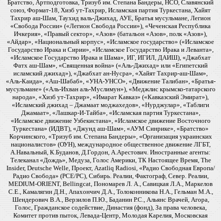
Братство, Артподготовка, Тризуб им. Степана Бандеры, НСО, Славянский
союз, Формат-18, Хизб ут-Тахрир, Исламская партия Туркестана, Хайят
Тахрир аш-Шам, Таухид валь-Джихад, АУЕ, Братья мусульмане, Легион
«Свобода России» («Легион Свобода России»), «Чеченская Республика
Ичкерия», «Правый сектор», «Азов» (батальон «Азов», полк «Азов»),
«Айдар», «Национальный корпус», «Исламское государство» («Исламское
Государство Ирака и Сирии», «Исламское Государство Ирака и Леванта»,
«Исламское Государство Ирака и Шама», ИГ, ИГИЛ, ДАИШ), «Джабхат
Фатх аш-Шам», «Священная война» («Аль-Джихад» или «Египетский
исламский джихад»), «Джабхат ан-Нусра», «Хайят Тахрир-аш-Шам»,
«Аль-Каида», «Аш-Шабаб», «УНА-УНСО», «Движение Талибан», «Братья-
мусульмане» («Аль-Ихван аль-Муслимун»), «Меджлис крымско-татарского
народа», «Хизб ут-Тахрир», «Имарат Кавказ» («Кавказский Эмират»),
«Исламский джихад – Джамаат моджахедов», «Нурджулар», «Таблиги
Джамаат», «Лашкар-И-Тайба», «Исламская партия Туркестана»,
«Исламское движение Узбекистана», «Исламское движение Восточного
Туркестана» (ИДВТ), «Джунд аш-Шам», «АУМ Синрике», «Братство»
Корчинского, «Тризуб им. Степана Бандеры», «Организация украинских
националистов» (ОУН), международное общественное движение ЛГБТ,
А.Навальный, К.Буданов, Д.Гордон, А.Арестович. Иностранные агенты:
Телеканал «Дождь», Медуза, Голос Америки, ТК Настоящее Время, The
Insider, Deutsche Welle, Проект, Azatliq Radiosi, «Радио Свободная Европа/
Радио Свобода» (PCE/PC), Сибирь. Реалии, Фактограф, Север. Реалии,
MEDIUM-ORIENT, Bellingcat, Пономарев Л. А., Савицкая Л.А., Маркелов
С.Е., Камалягин Д.Н., Апахончич Д.А., Толоконникова Н.А., Гельман М.А.,
Шендерович В.А., Верзилов П.Ю., Баданин Р.С., Альянс Врачей, Агора,
Голос, Гражданское содействие, Династия (фонд), За права человека,
Комитет против пыток, Левада-Центр, Молодая Карелия, Московская