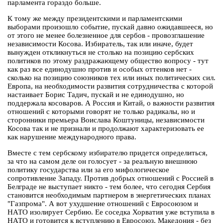
парламента гораздо больше.
К тому же между президентскими и парламентскими
выборами произошло событие, пускай давно ожидавшееся, но
от этого не менее болезненное для сербов - провозглашение
независимости Косова. Избиратель, так или иначе, будет
вынужден откликнуться не столько на позицию сербских
политиков по этому раздражающему общество вопросу - тут
как раз все единодушно против и особых оттенков нет -
сколько на позицию союзников тех или иных политических сил.
Европа, на необходимости развития сотрудничества с которой
настаивает Борис Тадич, пускай и не единодушно, но
поддержала косоваров. А Россия и Китай, о важности развития
отношений с которыми говорят не только радикалы, но и
сторонники премьера Воислава Коштуницы, независимости
Косова так и не признали и продолжают характеризовать ее
как нарушение международного права.
Вместе с тем сербскому избирателю придется определиться,
за что на самом деле он голосует - за реальную внешнюю
политику государства или за его мифологическое
сопротивление Западу. Против добрых отношений с Россией в
Белграде не выступает никто - тем более, что сегодня Сербия
становится необходимым партнером в энергетических планах
"Газпрома". А вот ухудшение отношений с Евросоюзом и
НАТО изолирует Сербию. Ее соседка Хорватия уже вступила в
НАТО и готовится к вступлению в Евросоюз, Македония - без