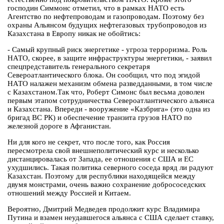
господин Симмонс отметил, что в рамках НАТО есть
Агентство по нефтепроводам и газопроводам. Поэтому без
охраны Альянсом будущих нефтегазовых трубопроводов из
Казахстана в Европу никак не обойтись:
- Самый крупный риск энергетике - угроза терроризма. Роль
НАТО, скорее, в защите инфраструктуры энергетики, - заявил
спецпредставитель генерального секретаря
Североатлантического блока. Он сообщил, что под эгидой
НАТО налажен механизм обмена разведданными, в том числе
с Казахстаном.Так что, Роберт Симонс был весьма доволен
первым этапом сотрудничества Североатлантического альянса
и Казахстана. Впереди - вооружение «Казбрига» (это одна из
бригад ВС РК) и обеспечение транзита грузов НАТО по
железной дороге в Афганистан.
Ни для кого не секрет, что после того, как Россия
пересмотрела свой внешнеполитический курс и несколько
дистанцировалась от Запада, ее отношения с США и ЕС
ухудшились. Такая политика северного соседа вряд ли радуют
Казахстан. Поэтому для республики находящейся между
двумя монстрами, очень важно сохранение добрососедских
отношений между Россией и Китаем.
Вероятно, Дмитрий Медведев продолжит курс Владимира
Путина и взамен неудавшегося альянса с США сделает ставку,