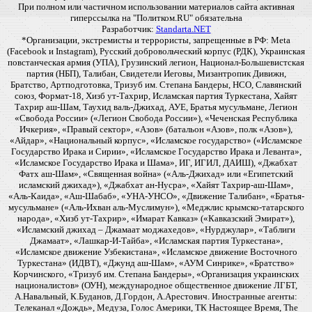
При полном или частичном использовании материалов сайта активная
гиперссылка на "Политком.RU" обязательна
Разработчик:
Standarta.NET
*Организации, экстремисты и террористы, запрещенные в РФ: Meta
(Facebook и Instagram), Русский добровольческий корпус (РДК), Украинская
повстанческая армия (УПА), Грузинский легион, Национал-Большевистская
партия (НБП), Талибан, Свидетели Иеговы, Мизантропик Дивижн,
Братство, Артподготовка, Тризуб им. Степана Бандеры, НСО, Славянский
союз, Формат-18, Хизб ут-Тахрир, Исламская партия Туркестана, Хайят
Тахрир аш-Шам, Таухид валь-Джихад, АУЕ, Братья мусульмане, Легион
«Свобода России» («Легион Свобода России»), «Чеченская Республика
Ичкерия», «Правый сектор», «Азов» (батальон «Азов», полк «Азов»),
«Айдар», «Национальный корпус», «Исламское государство» («Исламское
Государство Ирака и Сирии», «Исламское Государство Ирака и Леванта»,
«Исламское Государство Ирака и Шама», ИГ, ИГИЛ, ДАИШ), «Джабхат
Фатх аш-Шам», «Священная война» («Аль-Джихад» или «Египетский
исламский джихад»), «Джабхат ан-Нусра», «Хайят Тахрир-аш-Шам»,
«Аль-Каида», «Аш-Шабаб», «УНА-УНСО», «Движение Талибан», «Братья-
мусульмане» («Аль-Ихван аль-Муслимун»), «Меджлис крымско-татарского
народа», «Хизб ут-Тахрир», «Имарат Кавказ» («Кавказский Эмират»),
«Исламский джихад – Джамаат моджахедов», «Нурджулар», «Таблиги
Джамаат», «Лашкар-И-Тайба», «Исламская партия Туркестана»,
«Исламское движение Узбекистана», «Исламское движение Восточного
Туркестана» (ИДВТ), «Джунд аш-Шам», «АУМ Синрике», «Братство»
Корчинского, «Тризуб им. Степана Бандеры», «Организация украинских
националистов» (ОУН), международное общественное движение ЛГБТ,
А.Навальный, К.Буданов, Д.Гордон, А.Арестович. Иностранные агенты:
Телеканал «Дождь», Медуза, Голос Америки, ТК Настоящее Время, The