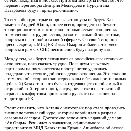
сейчас находится в Москве. При этом эксперты полагают, что
первые переговоры Дмитрия Медведева и Нурсултана
Назарбаева будут «пристрелочными».
То есть обоюдоострые вопросы затронуты не будут. Как
заметил Андрей Юдин, скорее всего, президенты обсудят
традиционные темы: «торгово-экономические отношения,
космическое сотрудничество, развитие атомной энергетики,
вопросы в нефтяной и газовой сферах». Со своей стороны
пресс-секретарь МИД РК Ильяс Омаров добавил, что «все
вопросы в рамках СНГ, несомненно, будут затронуты».
Между тем, как будут складываться российско-казахстанские
отношения, пока сказать трудно. Пока двум ключевым
партнерам на постсоветском пространстве удавалась
поддерживать тесные добрососедские отношения. Это связано
с тем, что обе стороны заинтересованы в безопасности южных
рубежей (Казахстан - это буфер, отделяющего проблемный юг
от российской территории), сотрудничестве в нефтегазовой
отрасли, комфортном проживании русского населения на
территории РК.
Стоит отметить, что Астана с некоторых пор стала проводить
внешнеполитический курс, который порой идет в разрез с
северным соседом. Достаточно вспомнить недавний демарш
«Ак Орды». Речь идет о заявлении, официального
представителя МИД Казахстана Ержана Ашикбаева об отказе