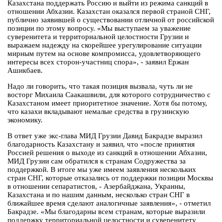
Казахстана поддержать Россию и выйти из режима санкций в
отношении Абхазии. Казахстан оказался первой страной СНГ,
публично заявившей о существовании отличной от российской
позиции по этому вопросу. «Мы выступаем за уважение
суверенитета и территориальной целостности Грузии и
выражаем надежду на скорейшее урегулирование ситуации
мирным путем на основе компромисса, удовлетворяющего
интересы всех сторон-участниц спора», - заявил Ержан
Ашикбаев.
Надо ли говорить, что такая позиция вызвала, чуть ли не
восторг Михаила Саакашвили, для которого сотрудничество с
Казахстаном имеет приоритетное значение. Хотя бы потому,
что казахи вкладывают немалые средства в грузинскую
экономику.
В ответ уже экс-глава МИД Грузии Давид Бакрадзе выразил
благодарность Казахстану и заявил, что «после принятия
Россией решения о выходе из санкций в отношении Абхазии,
МИД Грузии сам обратился к странам Содружества за
поддержкой. В итоге мы уже имеем заявления нескольких
стран СНГ, которые отказались от поддержки позиции Москвы
в отношении сепаратистов, - Азербайджана, Украины,
Казахстана и по нашим данным, несколько стран СНГ в
ближайшее время сделают аналогичные заявления», - отметил
Бакрадзе. «Мы благодарны всем странам, которые выразили
поддержку территориальной целостности и суверенитету