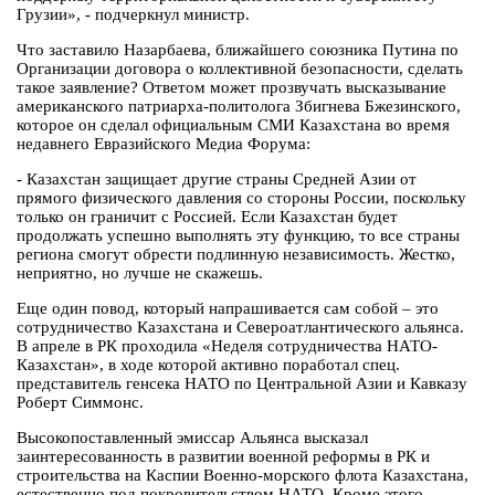
Грузии», - подчеркнул министр.
Что заставило Назарбаева, ближайшего союзника Путина по
Организации договора о коллективной безопасности, сделать
такое заявление? Ответом может прозвучать высказывание
американского патриарха-политолога Збигнева Бжезинского,
которое он сделал официальным СМИ Казахстана во время
недавнего Евразийского Медиа Форума:
- Казахстан защищает другие страны Средней Азии от
прямого физического давления со стороны России, поскольку
только он граничит с Россией. Если Казахстан будет
продолжать успешно выполнять эту функцию, то все страны
региона смогут обрести подлинную независимость. Жестко,
неприятно, но лучше не скажешь.
Еще один повод, который напрашивается сам собой – это
сотрудничество Казахстана и Североатлантического альянса.
В апреле в РК проходила «Неделя сотрудничества НАТО-
Казахстан», в ходе которой активно поработал спец.
представитель генсека НАТО по Центральной Азии и Кавказу
Роберт Симмонс.
Высокопоставленный эмиссар Альянса высказал
заинтересованность в развитии военной реформы в РК и
строительства на Каспии Военно-морского флота Казахстана,
естественно под покровительством НАТО. Кроме этого