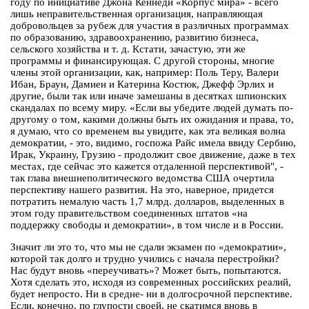
году по инициативе Джона Кеннеди «Корпус мира» - всего
лишь неправительственная организация, направляющая
добровольцев за рубеж для участия в различных программах
по образованию, здравоохранению, развитию бизнеса,
сельского хозяйства и т. д. Кстати, зачастую, эти же
программы и финансирующая. С другой стороны, многие
члены этой организации, как, например: Поль Теру, Валери
Ибан, Браун, Дамиен и Катерина Костюк, Джефф Эрлих и
другие, были так или иначе замешаны в десятках шпионских
скандалах по всему миру. «Если вы убедите людей думать по-
другому о том, какими должны быть их ожидания и права, то,
я думаю, что со временем вы увидите, как эта великая волна
демократии, - это, видимо, госпожа Райс имела ввиду Сербию,
Ирак, Украину, Грузию - продолжит свое движение, даже в тех
местах, где сейчас это кажется отдаленной перспективой", -
так глава внешнеполитического ведомства США очертила
перспективу нашего развития. На это, наверное, придется
потратить немалую часть 1,7 млрд. долларов, выделенных в
этом году правительством соединенных штатов «на
поддержку свободы и демократии», в том числе и в России.
Значит ли это то, что мы не сдали экзамен по «демократии»,
которой так долго и трудно учились с начала перестройки?
Нас будут вновь «переучивать»? Может быть, попытаются.
Хотя сделать это, исходя из современных российских реалий,
будет непросто. Ни в средне- ни в долгосрочной перспективе.
Если, конечно, по глупости своей, не скатимся вновь в