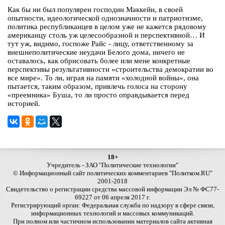
Как бы ни был популярен господин Маккейн, в своей
опытности, идеологической однозначности и патриотизме,
политика республиканцев в целом уже не кажется рядовому
американцу столь уж целесообразной и перспективной… И
тут уж, видимо, госпоже Райс - лицу, ответственному за
внешнеполитические неудачи Белого дома, ничего не
оставалось, как обрисовать более или мене конкретные
перспективы результативности «строительства демократии во
все мире». То ли, играя на памяти «холодной войны», она
пытается, таким образом, привлечь голоса на сторону
«преемника» Буша, то ли просто оправдывается перед
историей.
18+
Учредитель - ЗАО "Политические технологии"
© Информационный сайт политических комментариев "Политком.RU"
2001-2018
Свидетельство о регистрации средства массовой информации Эл № ФС77-
69227 от 06 апреля 2017 г.
Регистрирующий орган: Федеральная служба по надзору в сфере связи,
информационных технологий и массовых коммуникаций.
При полном или частичном использовании материалов сайта активная