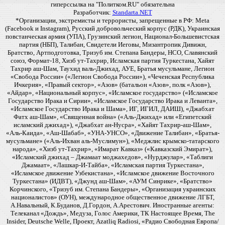
гиперссылка на "Политком.RU" обязательна
Разработчик:
Standarta.NET
*Организации, экстремисты и террористы, запрещенные в РФ: Meta
(Facebook и Instagram), Русский добровольческий корпус (РДК), Украинская
повстанческая армия (УПА), Грузинский легион, Национал-Большевистская
партия (НБП), Талибан, Свидетели Иеговы, Мизантропик Дивижн,
Братство, Артподготовка, Тризуб им. Степана Бандеры, НСО, Славянский
союз, Формат-18, Хизб ут-Тахрир, Исламская партия Туркестана, Хайят
Тахрир аш-Шам, Таухид валь-Джихад, АУЕ, Братья мусульмане, Легион
«Свобода России» («Легион Свобода России»), «Чеченская Республика
Ичкерия», «Правый сектор», «Азов» (батальон «Азов», полк «Азов»),
«Айдар», «Национальный корпус», «Исламское государство» («Исламское
Государство Ирака и Сирии», «Исламское Государство Ирака и Леванта»,
«Исламское Государство Ирака и Шама», ИГ, ИГИЛ, ДАИШ), «Джабхат
Фатх аш-Шам», «Священная война» («Аль-Джихад» или «Египетский
исламский джихад»), «Джабхат ан-Нусра», «Хайят Тахрир-аш-Шам»,
«Аль-Каида», «Аш-Шабаб», «УНА-УНСО», «Движение Талибан», «Братья-
мусульмане» («Аль-Ихван аль-Муслимун»), «Меджлис крымско-татарского
народа», «Хизб ут-Тахрир», «Имарат Кавказ» («Кавказский Эмират»),
«Исламский джихад – Джамаат моджахедов», «Нурджулар», «Таблиги
Джамаат», «Лашкар-И-Тайба», «Исламская партия Туркестана»,
«Исламское движение Узбекистана», «Исламское движение Восточного
Туркестана» (ИДВТ), «Джунд аш-Шам», «АУМ Синрике», «Братство»
Корчинского, «Тризуб им. Степана Бандеры», «Организация украинских
националистов» (ОУН), международное общественное движение ЛГБТ,
А.Навальный, К.Буданов, Д.Гордон, А.Арестович. Иностранные агенты:
Телеканал «Дождь», Медуза, Голос Америки, ТК Настоящее Время, The
Insider, Deutsche Welle, Проект, Azatliq Radiosi, «Радио Свободная Европа/