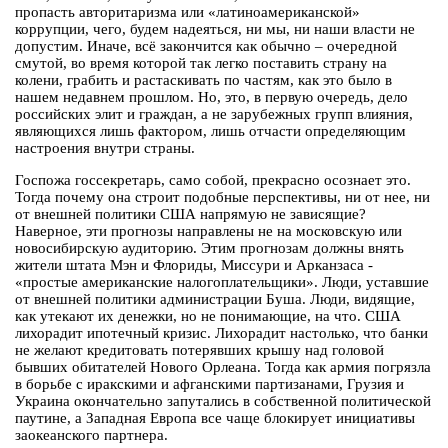
пропасть авторитаризма или «латиноамериканской»
коррупции, чего, будем надеяться, ни мы, ни наши власти не
допустим. Иначе, всё закончится как обычно – очередной
смутой, во время которой так легко поставить страну на
колени, грабить и растаскивать по частям, как это было в
нашем недавнем прошлом. Но, это, в первую очередь, дело
российских элит и граждан, а не зарубежных групп влияния,
являющихся лишь фактором, лишь отчасти определяющим
настроения внутри страны.
Госпожа госсекретарь, само собой, прекрасно осознает это.
Тогда почему она строит подобные перспективы, ни от нее, ни
от внешней политики США напрямую не зависящие?
Наверное, эти прогнозы направлены не на московскую или
новосибирскую аудиторию. Этим прогнозам должны внять
жители штата Мэн и Флориды, Миссури и Арканзаса -
«простые американские налогоплательщики». Люди, уставшие
от внешней политики администрации Буша. Люди, видящие,
как утекают их денежки, но не понимающие, на что. США
лихорадит ипотечный кризис. Лихорадит настолько, что банки
не желают кредитовать потерявших крышу над головой
бывших обитателей Нового Орлеана. Тогда как армия погрязла
в борьбе с иракскими и афганскими партизанами, Грузия и
Украина окончательно запутались в собственной политической
паутине, а Западная Европа все чаще блокирует инициативы
заокеанского партнера.