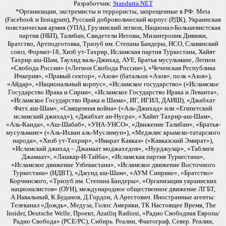
Разработчик:
Standarta.NET
*Организации, экстремисты и террористы, запрещенные в РФ: Meta
(Facebook и Instagram), Русский добровольческий корпус (РДК), Украинская
повстанческая армия (УПА), Грузинский легион, Национал-Большевистская
партия (НБП), Талибан, Свидетели Иеговы, Мизантропик Дивижн,
Братство, Артподготовка, Тризуб им. Степана Бандеры, НСО, Славянский
союз, Формат-18, Хизб ут-Тахрир, Исламская партия Туркестана, Хайят
Тахрир аш-Шам, Таухид валь-Джихад, АУЕ, Братья мусульмане, Легион
«Свобода России» («Легион Свобода России»), «Чеченская Республика
Ичкерия», «Правый сектор», «Азов» (батальон «Азов», полк «Азов»),
«Айдар», «Национальный корпус», «Исламское государство» («Исламское
Государство Ирака и Сирии», «Исламское Государство Ирака и Леванта»,
«Исламское Государство Ирака и Шама», ИГ, ИГИЛ, ДАИШ), «Джабхат
Фатх аш-Шам», «Священная война» («Аль-Джихад» или «Египетский
исламский джихад»), «Джабхат ан-Нусра», «Хайят Тахрир-аш-Шам»,
«Аль-Каида», «Аш-Шабаб», «УНА-УНСО», «Движение Талибан», «Братья-
мусульмане» («Аль-Ихван аль-Муслимун»), «Меджлис крымско-татарского
народа», «Хизб ут-Тахрир», «Имарат Кавказ» («Кавказский Эмират»),
«Исламский джихад – Джамаат моджахедов», «Нурджулар», «Таблиги
Джамаат», «Лашкар-И-Тайба», «Исламская партия Туркестана»,
«Исламское движение Узбекистана», «Исламское движение Восточного
Туркестана» (ИДВТ), «Джунд аш-Шам», «АУМ Синрике», «Братство»
Корчинского, «Тризуб им. Степана Бандеры», «Организация украинских
националистов» (ОУН), международное общественное движение ЛГБТ,
А.Навальный, К.Буданов, Д.Гордон, А.Арестович. Иностранные агенты:
Телеканал «Дождь», Медуза, Голос Америки, ТК Настоящее Время, The
Insider, Deutsche Welle, Проект, Azatliq Radiosi, «Радио Свободная Европа/
Радио Свобода» (PCE/PC), Сибирь. Реалии, Фактограф, Север. Реалии,