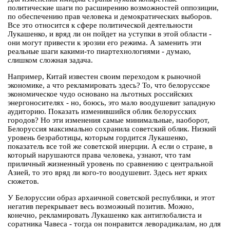
политические шаги по расширению возможностей оппозиции,
по обеспечению прав человека и демократических выборов.
Все это относится к сфере политической деятельности
Лукашенко, и вряд ли он пойдет на уступки в этой области -
они могут привести к эрозии его режима. А заменить эти
реальные шаги какими-то пиартехнологиями - думаю,
слишком сложная задача.
Например, Китай известен своим переходом к рыночной
экономике, а что рекламировать здесь? То, что белорусское
экономическое чудо основано на льготных российских
энергоносителях - но, боюсь, это мало воодушевит западную
аудиторию. Показать изменившийся облик белорусских
городов? Но эти изменения самые минимальные, наоборот,
Белоруссия максимально сохранила советский облик. Низкий
уровень безработицы, которым гордится Лукашенко,
показатель все той же советской инерции. А если о стране, в
который нарушаются права человека, узнают, что там
приличный жизненный уровень по сравнению с центральной
Азией, то это вряд ли кого-то воодушевит. Здесь нет ярких
сюжетов.
У Белоруссии образ архаичной советской республики, и этот
негатив перекрывает весь возможный позитив. Можно,
конечно, рекламировать Лукашенко как антиглобалиста и
соратника Чавеса - тогда он понравится леворадикалам, но для