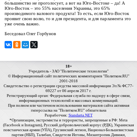
большинство не проголосует, а вот на Юго-Востоке – да! А
Юго-Восток – это 55% населения Украины, это 65%
производимого валового продукта! То есть, если Юго-Восток
проявит свою волю, то и для президента, и для парламента это
уже очень важно.
Беседовал Олег Горбунов
18+
Учредитель - ЗАО "Политические технологии"
© Информационный сайт политических комментариев "Политком.RU"
2001-2018
Свидетельство о регистрации средства массовой информации Эл № ФС77-
69227 от 06 апреля 2017 г.
Регистрирующий орган: Федеральная служба по надзору в сфере связи,
информационных технологий и массовых коммуникаций.
При полном или частичном использовании материалов сайта активная
гиперссылка на "Политком.RU" обязательна
Разработчик:
Standarta.NET
*Организации, экстремисты и террористы, запрещенные в РФ: Meta
(Facebook и Instagram), Русский добровольческий корпус (РДК), Украинская
повстанческая армия (УПА), Грузинский легион, Национал-Большевистская
партия (НБП), Талибан, Свидетели Иеговы, Мизантропик Дивижн,