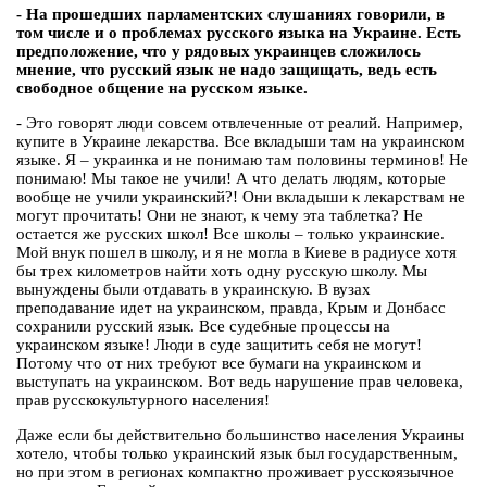
- На прошедших парламентских слушаниях говорили, в
том числе и о проблемах русского языка на Украине. Есть
предположение, что у рядовых украинцев сложилось
мнение, что русский язык не надо защищать, ведь есть
свободное общение на русском языке.
- Это говорят люди совсем отвлеченные от реалий. Например,
купите в Украине лекарства. Все вкладыши там на украинском
языке. Я – украинка и не понимаю там половины терминов! Не
понимаю! Мы такое не учили! А что делать людям, которые
вообще не учили украинский?! Они вкладыши к лекарствам не
могут прочитать! Они не знают, к чему эта таблетка? Не
остается же русских школ! Все школы – только украинские.
Мой внук пошел в школу, и я не могла в Киеве в радиусе хотя
бы трех километров найти хоть одну русскую школу. Мы
вынуждены были отдавать в украинскую. В вузах
преподавание идет на украинском, правда, Крым и Донбасс
сохранили русский язык. Все судебные процессы на
украинском языке! Люди в суде защитить себя не могут!
Потому что от них требуют все бумаги на украинском и
выступать на украинском. Вот ведь нарушение прав человека,
прав русскокультурного населения!
Даже если бы действительно большинство населения Украины
хотело, чтобы только украинский язык был государственным,
но при этом в регионах компактно проживает русскоязычное