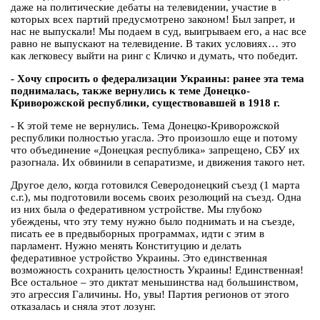
даже на политические дебаты на телевидении, участие в
которых всех партий предусмотрено законом! Был запрет, и
нас не выпускали! Мы подаем в суд, выигрываем его, а нас все
равно не выпускают на телевидение. В таких условиях… это
как легковесу выйти на ринг с Кличко и думать, что победит.
- Хочу спросить о федерализации Украины: ранее эта тема
поднималась, также вернулись к теме Донецко-
Криворожской республики, существовавшей в 1918 г.
- К этой теме не вернулись. Тема Донецко-Криворожской
республики полностью угасла. Это произошло еще и потому
что объединение «Донецкая республика» запрещено, СБУ их
разогнала. Их обвинили в сепаратизме, и движения такого нет.
Другое дело, когда готовился Северодонецкий съезд (1 марта
с.г.), мы подготовили восемь своих резолюций на съезд. Одна
из них была о федеративном устройстве. Мы глубоко
убеждены, что эту тему нужно было поднимать и на съезде,
писать ее в предвыборных программах, идти с этим в
парламент. Нужно менять Конституцию и делать
федеративное устройство Украины. Это единственная
возможность сохранить целостность Украины! Единственная!
Все остальное – это диктат меньшинства над большинством,
это агрессия Галичины. Но, увы! Партия регионов от этого
отказалась и сняла этот лозунг.