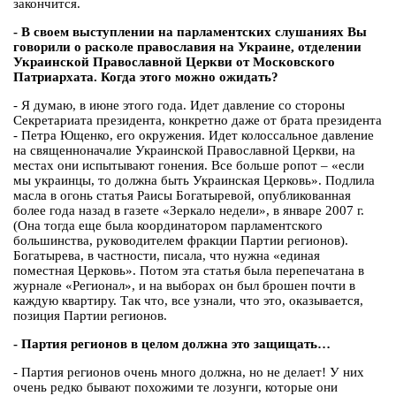
закончится.
- В своем выступлении на парламентских слушаниях Вы
говорили о расколе православия на Украине, отделении
Украинской Православной Церкви от Московского
Патриархата. Когда этого можно ожидать?
- Я думаю, в июне этого года. Идет давление со стороны
Секретариата президента, конкретно даже от брата президента
- Петра Ющенко, его окружения. Идет колоссальное давление
на священноначалие Украинской Православной Церкви, на
местах они испытывают гонения. Все больше ропот – «если
мы украинцы, то должна быть Украинская Церковь». Подлила
масла в огонь статья Раисы Богатыревой, опубликованная
более года назад в газете «Зеркало недели», в январе 2007 г.
(Она тогда еще была координатором парламентского
большинства, руководителем фракции Партии регионов).
Богатырева, в частности, писала, что нужна «единая
поместная Церковь». Потом эта статья была перепечатана в
журнале «Регионал», и на выборах он был брошен почти в
каждую квартиру. Так что, все узнали, что это, оказывается,
позиция Партии регионов.
- Партия регионов в целом должна это защищать…
- Партия регионов очень много должна, но не делает! У них
очень редко бывают похожими те лозунги, которые они