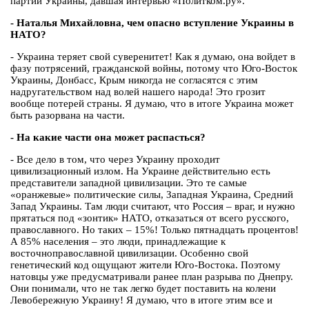
партии Украины, давшая интервью «Политком.ру».
- Наталья Михайловна, чем опасно вступление Украины в
НАТО?
- Украина теряет свой суверенитет! Как я думаю, она войдет в
фазу потрясений, гражданской войны, потому что Юго-Восток
Украины, Донбасс, Крым никогда не согласятся с этим
надругательством над волей нашего народа! Это грозит
вообще потерей страны. Я думаю, что в итоге Украина может
быть разорвана на части.
- На какие части она может распасться?
- Все дело в том, что через Украину проходит
цивилизационный излом. На Украине действительно есть
представители западной цивилизации. Это те самые
«оранжевые» политические силы, Западная Украина, Средний
Запад Украины. Там люди считают, что Россия – враг, и нужно
прятаться под «зонтик» НАТО, отказаться от всего русского,
православного. Но таких – 15%! Только пятнадцать процентов!
А 85% населения – это люди, принадлежащие к
восточноправославной цивилизации. Особенно свой
генетический код ощущают жители Юго-Востока. Поэтому
натовцы уже предусматривали ранее план разрыва по Днепру.
Они понимали, что не так легко будет поставить на колени
Левобережную Украину! Я думаю, что в итоге этим все и