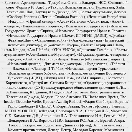
Братство, Артподготовка, Тризуб им. Степана Бандеры, НСО, Славянский
союз, Формат-18, Хизб ут-Тахрир, Исламская партия Туркестана, Хайят
Тахрир аш-Шам, Таухид валь-Джихад, АУЕ, Братья мусульмане, Легион
«Свобода России» («Легион Свобода России»), «Чеченская Республика
Ичкерия», «Правый сектор», «Азов» (батальон «Азов», полк «Азов»),
«Айдар», «Национальный корпус», «Исламское государство» («Исламское
Государство Ирака и Сирии», «Исламское Государство Ирака и Леванта»,
«Исламское Государство Ирака и Шама», ИГ, ИГИЛ, ДАИШ), «Джабхат
Фатх аш-Шам», «Священная война» («Аль-Джихад» или «Египетский
исламский джихад»), «Джабхат ан-Нусра», «Хайят Тахрир-аш-Шам»,
«Аль-Каида», «Аш-Шабаб», «УНА-УНСО», «Движение Талибан», «Братья-
мусульмане» («Аль-Ихван аль-Муслимун»), «Меджлис крымско-татарского
народа», «Хизб ут-Тахрир», «Имарат Кавказ» («Кавказский Эмират»),
«Исламский джихад – Джамаат моджахедов», «Нурджулар», «Таблиги
Джамаат», «Лашкар-И-Тайба», «Исламская партия Туркестана»,
«Исламское движение Узбекистана», «Исламское движение Восточного
Туркестана» (ИДВТ), «Джунд аш-Шам», «АУМ Синрике», «Братство»
Корчинского, «Тризуб им. Степана Бандеры», «Организация украинских
националистов» (ОУН), международное общественное движение ЛГБТ,
А.Навальный, К.Буданов, Д.Гордон, А.Арестович. Иностранные агенты:
Телеканал «Дождь», Медуза, Голос Америки, ТК Настоящее Время, The
Insider, Deutsche Welle, Проект, Azatliq Radiosi, «Радио Свободная Европа/
Радио Свобода» (PCE/PC), Сибирь. Реалии, Фактограф, Север. Реалии,
MEDIUM-ORIENT, Bellingcat, Пономарев Л. А., Савицкая Л.А., Маркелов
С.Е., Камалягин Д.Н., Апахончич Д.А., Толоконникова Н.А., Гельман М.А.,
Шендерович В.А., Верзилов П.Ю., Баданин Р.С., Альянс Врачей, Агора,
Голос, Гражданское содействие, Династия (фонд), За права человека,
Комитет против пыток, Левада-Центр, Молодая Карелия, Московская