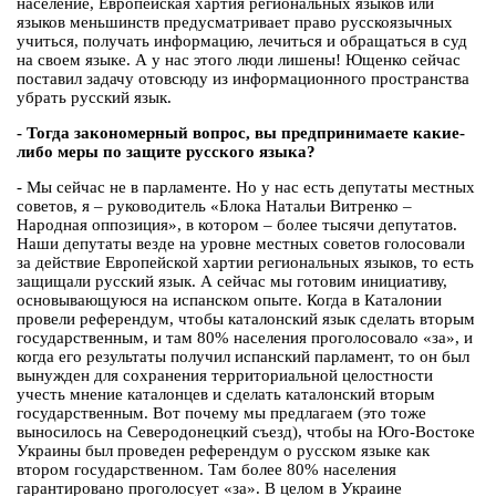
население, Европейская хартия региональных языков или
языков меньшинств предусматривает право русскоязычных
учиться, получать информацию, лечиться и обращаться в суд
на своем языке. А у нас этого люди лишены! Ющенко сейчас
поставил задачу отовсюду из информационного пространства
убрать русский язык.
- Тогда закономерный вопрос, вы предпринимаете какие-
либо меры по защите русского языка?
- Мы сейчас не в парламенте. Но у нас есть депутаты местных
советов, я – руководитель «Блока Натальи Витренко –
Народная оппозиция», в котором – более тысячи депутатов.
Наши депутаты везде на уровне местных советов голосовали
за действие Европейской хартии региональных языков, то есть
защищали русский язык. А сейчас мы готовим инициативу,
основывающуюся на испанском опыте. Когда в Каталонии
провели референдум, чтобы каталонский язык сделать вторым
государственным, и там 80% населения проголосовало «за», и
когда его результаты получил испанский парламент, то он был
вынужден для сохранения территориальной целостности
учесть мнение каталонцев и сделать каталонский вторым
государственным. Вот почему мы предлагаем (это тоже
выносилось на Северодонецкий съезд), чтобы на Юго-Востоке
Украины был проведен референдум о русском языке как
втором государственном. Там более 80% населения
гарантировано проголосует «за». В целом в Украине