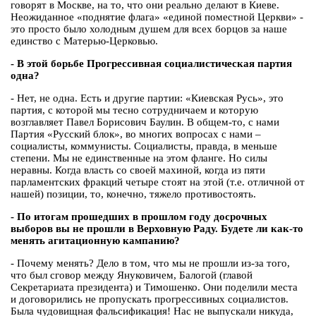
говорят в Москве, на то, что они реально делают в Киеве.
Неожиданное «поднятие флага» «единой поместной Церкви» -
это просто было холодным душем для всех борцов за наше
единство с Матерью-Церковью.
- В этой борьбе Прогрессивная социалистическая партия
одна?
- Нет, не одна. Есть и другие партии: «Киевская Русь», это
партия, с которой мы тесно сотрудничаем и которую
возглавляет Павел Борисович Баулин. В общем-то, с нами
Партия «Русский блок», во многих вопросах с нами –
социалисты, коммунисты. Социалисты, правда, в меньше
степени. Мы не единственные на этом фланге. Но силы
неравны. Когда власть со своей махиной, когда из пяти
парламентских фракций четыре стоят на этой (т.е. отличной от
нашей) позиции, то, конечно, тяжело противостоять.
- По итогам прошедших в прошлом году досрочных
выборов вы не прошли в Верховную Раду. Будете ли как-то
менять агитационную кампанию?
- Почему менять? Дело в том, что мы не прошли из-за того,
что был сговор между Януковичем, Балогой (главой
Секретариата президента) и Тимошенко. Они поделили места
и договорились не пропускать прогрессивных социалистов.
Была чудовищная фальсификация! Нас не выпускали никуда,