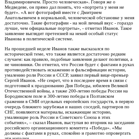
Владимировичем. Просто человеческая». Говоря же о
Медведеве, он прямо дал понять, что «портрета у меня не
будет». «А вот фотографий вместе с Дмитрием
Анатольевичем в нормальной, человеческой обстановке у меня
достаточно. Такие фотографии - на мой личный вкус - гораздо
лучше, чем официальные портреты», - отметил Иванов. Такое
заявление выглядит претензией на некий особый статус
Иванова в политической системе.
На прошедшей неделе Иванов также высказался по
исторической теме, что также является достаточно редким
случаем: как правило, подобные заявления делают политики, а
не чиновники. Он отметил, что Россия будет с фактами в руках
противодействовать искажению и фальсификации истории,
умалению роли России и СССР, заявил первый вице-премьер
Сергей Иванов. «Не секрет, что в последнее время в связи с
подготовкой к празднованию Дня Победы, юбилеев Великой
Отечественной войны, а также 200-летию победы России на
Бородинском поле и 300-летию победы в Полтавском
сражении в СМИ отдельных европейских государств, в первую
очередь ближнего зарубежья и наших соседей, партнеров по
СНГ, появляются материалы, искажающие историю,
умаляющие роль России и Советского Союза в этих
событиях», – сказал Иванов, выступая во вторник на заседании
российского организационного комитета «Победа». «Мы
должны с фактами в руках, спокойно и грамотно опровергать
эти нападки.