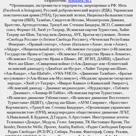
Разработчик:
Standarta.NET
*Организации, экстремисты и террористы, запрещенные в РФ: Meta
(Facebook и Instagram), Русский добровольческий корпус (РДК), Украинская
повстанческая армия (УПА), Грузинский легион, Национал-Большевистская
партия (НБП), Талибан, Свидетели Иеговы, Мизантропик Дивижн,
Братство, Артподготовка, Тризуб им. Степана Бандеры, НСО, Славянский
союз, Формат-18, Хизб ут-Тахрир, Исламская партия Туркестана, Хайят
Тахрир аш-Шам, Таухид валь-Джихад, АУЕ, Братья мусульмане, Легион
«Свобода России» («Легион Свобода России»), «Чеченская Республика
Ичкерия», «Правый сектор», «Азов» (батальон «Азов», полк «Азов»),
«Айдар», «Национальный корпус», «Исламское государство» («Исламское
Государство Ирака и Сирии», «Исламское Государство Ирака и Леванта»,
«Исламское Государство Ирака и Шама», ИГ, ИГИЛ, ДАИШ), «Джабхат
Фатх аш-Шам», «Священная война» («Аль-Джихад» или «Египетский
исламский джихад»), «Джабхат ан-Нусра», «Хайят Тахрир-аш-Шам»,
«Аль-Каида», «Аш-Шабаб», «УНА-УНСО», «Движение Талибан», «Братья-
мусульмане» («Аль-Ихван аль-Муслимун»), «Меджлис крымско-татарского
народа», «Хизб ут-Тахрир», «Имарат Кавказ» («Кавказский Эмират»),
«Исламский джихад – Джамаат моджахедов», «Нурджулар», «Таблиги
Джамаат», «Лашкар-И-Тайба», «Исламская партия Туркестана»,
«Исламское движение Узбекистана», «Исламское движение Восточного
Туркестана» (ИДВТ), «Джунд аш-Шам», «АУМ Синрике», «Братство»
Корчинского, «Тризуб им. Степана Бандеры», «Организация украинских
националистов» (ОУН), международное общественное движение ЛГБТ,
А.Навальный, К.Буданов, Д.Гордон, А.Арестович. Иностранные агенты:
Телеканал «Дождь», Медуза, Голос Америки, ТК Настоящее Время, The
Insider, Deutsche Welle, Проект, Azatliq Radiosi, «Радио Свободная Европа/
Радио Свобода» (PCE/PC), Сибирь. Реалии, Фактограф, Север. Реалии,