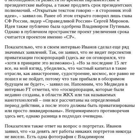
президентские выборы, а также продлить срок президентских
полномочий. «Открытым текстом говорю – я сторонник этой
идеи», - заявил он. Ранее об этом открыто говорил лишь глава
СФ России, лидер «Справедливой России» Сергей Миронов.
Идея также публично была одобрена Владимиром Путиным.
Однако в публичном пространстве проект увеличения срока
считается проектом именно «СР».
Показательно, что в своем интервью Иванов сделал еще ряд
значимых заявлений. Так, он заявил, что не видит перспектив
приватизации госкорпораций (здесь же он оговорился, что
«хотя в принципе это возможно»). «Но за последние 15 лет
все, на мой взгляд, убедились, что частный капитал в такие
отрасли, как авиастроение, судостроение, космос, все равно не
пошел и не пойдет, потому что там прибыли в обозримом
будущем не будет», - заявил он. Напомним, что Медведев в
интервью FT отметил, что «госкорпорации, которые были
недавно созданы, в области ЖКХ или так называемых
нанотехнологий – они все рассчитаны на определенный
период действии, а после этого должны быть приватизированы
или просто ликвидированы». Непримиримого противоречия
здесь нет, однако разница в подходах очевидна.
Показателен также ответ на вопрос о портретах. Иванов
заявил, что «за девять лет работы никаких портретов никогда
не висело. Есть одна фотография с Владимиром