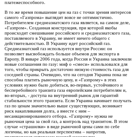
платежеспособного.
В то же время повышение цен на газ с точки зрения интересов
самого «Газпрома» выглядит вовсе не оптимистично.
Потребителем среднеазиатского газа является, на самом деле,
«Газпром». Созданная конструкция, при которой якобы
происходит смешивание российского и среднеазиатского газа,
поставляемого в Украину, не имеет ничего общего с
действительностью. В Украину идет российский газ.
Среднеазиатский газ используется внутри России: он
позволяет высвобождать больше объемов для экспорта в
Европу. В январе 2006 года, когда Россия и Украина заключили
новые соглашения по газу: миф о «смеси» использовался для
того, чтобы прикрыть достаточно низкую стоимость газа для
соседней страны. Очевидно, что на сегодня Украина пока не
способна платить рыночную цену, и «Газпрому» в этих
условиях нужно было добиться, во-первых, устойчивого и
бесперебойного транзита газа европейским потребителям и,
во-вторых, - доступа на внутренний рынок для гарантий
стабильности этого транзита. Если Украина начинает получать
газ по ценам значительно выше существующих, возникает
риск накапливания долга, а вместе с ним –
несанкционированного отбора. «Газпрому» нужна не
рыночная цена за свой газ, а контроль над транзитом. В этом
случае «страшилки» в виде рыночной цены сами по себе
логичны, но как реальная перспектива – напротив,