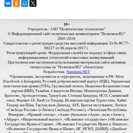
18+
Учредитель - ЗАО "Политические технологии"
© Информационный сайт политических комментариев "Политком.RU"
2001-2018
Свидетельство о регистрации средства массовой информации Эл № ФС77-
69227 от 06 апреля 2017 г.
Регистрирующий орган: Федеральная служба по надзору в сфере связи,
информационных технологий и массовых коммуникаций.
При полном или частичном использовании материалов сайта активная
гиперссылка на "Политком.RU" обязательна
Разработчик:
Standarta.NET
*Организации, экстремисты и террористы, запрещенные в РФ: Meta
(Facebook и Instagram), Русский добровольческий корпус (РДК), Украинская
повстанческая армия (УПА), Грузинский легион, Национал-Большевистская
партия (НБП), Талибан, Свидетели Иеговы, Мизантропик Дивижн,
Братство, Артподготовка, Тризуб им. Степана Бандеры, НСО, Славянский
союз, Формат-18, Хизб ут-Тахрир, Исламская партия Туркестана, Хайят
Тахрир аш-Шам, Таухид валь-Джихад, АУЕ, Братья мусульмане, Легион
«Свобода России» («Легион Свобода России»), «Чеченская Республика
Ичкерия», «Правый сектор», «Азов» (батальон «Азов», полк «Азов»),
«Айдар», «Национальный корпус», «Исламское государство» («Исламское
Государство Ирака и Сирии», «Исламское Государство Ирака и Леванта»,
«Исламское Государство Ирака и Шама», ИГ, ИГИЛ, ДАИШ), «Джабхат