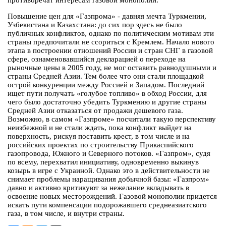
противоречат интересам газовой монополии.
Повышение цен для «Газпрома» - давняя мечта Туркмении,
Узбекистана и Казахстана: до сих пор здесь не было
публичных конфликтов, однако по политическим мотивам эти
страны предпочитали не ссориться с Кремлем. Начало нового
этапа в построении отношений России и стран СНГ в газовой
сфере, ознаменовавшийся декларацией о переходе на
рыночные цены в 2005 году, не мог оставить равнодушными и
страны Средней Азии. Тем более что они стали площадкой
острой конкуренции между Россией и Западом. Последний
ищет пути получать «голубое топливо» в обход России, для
чего было достаточно убедить Туркмению и другие страны
Средней Азии отказаться от продажи дешевого газа.
Возможно, в самом «Газпроме» посчитали такую перспективу
неизбежной и не стали ждать, пока конфликт выйдет на
поверхность, рискуя поставить крест, в том числе и на
российских проектах по строительству Прикаспийского
газопровода, Южного и Северного потоков. «Газпром», судя
по всему, перехватил инициативу, одновременно выкинув
козырь в игре с Украиной. Однако это в действительности не
снимает проблемы наращивания добычной базы: «Газпром»
давно и активно критикуют за нежелание вкладывать в
освоение новых месторождений. Газовой монополии придется
искать пути компенсации подорожавшего среднеазиатского
газа, в том числе, и внутри страны.