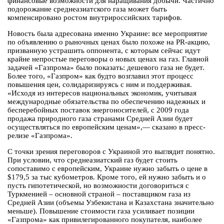
финансовые возможности для наращивания добычи. Частично
подорожание среднеазиатского газа может быть
компенсировано ростом внутрироссийских тарифов.
Новость была адресована именно Украине: все мероприятие
по объявлению о рыночных ценах было похоже на PR-акцию,
призванную устрашить оппонента, с которым сейчас идут
крайне непростые переговоры о новых ценах на газ. Главной
задачей «Газпрома» было показать: дешевого газа не будет.
Более того, «Газпром» как будто возглавил этот процесс
повышения цен, солидаризируясь с ним и поддерживая.
«Исходя из интересов национальных экономик, учитывая
международные обязательства по обеспечению надежных и
бесперебойных поставок энергоносителей, с 2009 года
продажа природного газа странами Средней Азии будет
осуществляться по европейским ценам»,— сказано в пресс-
релизе «Газпрома».
С точки зрения переговоров с Украиной это выглядит понятно.
При условии, что среднеазиатский газ будет стоить
сопоставимо с европейским, Украине нужно забыть о цене в
$179,5 за тыс кубометров. Кроме того, ей нужно забыть и о
пусть гипотетической, но возможности договориться с
Туркменией – основной страной – поставщиком газа из
Средней Азии (объемы Узбекистана и Казахстана значительно
меньше). Повышение стоимости газа усиливает позиции
«Газпрома» как привилегированного покупателя, наиболее