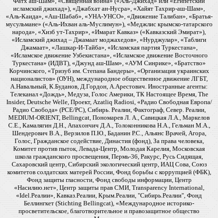
Фатх аш-Шам», «Священная война» («Аль-Джихад» или «Египетский
исламский джихад»), «Джабхат ан-Нусра», «Хайят Тахрир-аш-Шам»,
«Аль-Каида», «Аш-Шабаб», «УНА-УНСО», «Движение Талибан», «Братья-
мусульмане» («Аль-Ихван аль-Муслимун»), «Меджлис крымско-татарского
народа», «Хизб ут-Тахрир», «Имарат Кавказ» («Кавказский Эмират»),
«Исламский джихад – Джамаат моджахедов», «Нурджулар», «Таблиги
Джамаат», «Лашкар-И-Тайба», «Исламская партия Туркестана»,
«Исламское движение Узбекистана», «Исламское движение Восточного
Туркестана» (ИДВТ), «Джунд аш-Шам», «АУМ Синрике», «Братство»
Корчинского, «Тризуб им. Степана Бандеры», «Организация украинских
националистов» (ОУН), международное общественное движение ЛГБТ,
А.Навальный, К.Буданов, Д.Гордон, А.Арестович. Иностранные агенты:
Телеканал «Дождь», Медуза, Голос Америки, ТК Настоящее Время, The
Insider, Deutsche Welle, Проект, Azatliq Radiosi, «Радио Свободная Европа/
Радио Свобода» (PCE/PC), Сибирь. Реалии, Фактограф, Север. Реалии,
MEDIUM-ORIENT, Bellingcat, Пономарев Л. А., Савицкая Л.А., Маркелов
С.Е., Камалягин Д.Н., Апахончич Д.А., Толоконникова Н.А., Гельман М.А.,
Шендерович В.А., Верзилов П.Ю., Баданин Р.С., Альянс Врачей, Агора,
Голос, Гражданское содействие, Династия (фонд), За права человека,
Комитет против пыток, Левада-Центр, Молодая Карелия, Московская
школа гражданского просвещения, Пермь-36, Ракурс, Русь Сидящая,
Сахаровский центр, Сибирский экологический центр, ИАЦ Сова, Союз
комитетов солдатских матерей России, Фонд борьбы с коррупцией (ФБК),
Фонд защиты гласности, Фонд свободы информации, Центр
«Насилию.нет», Центр защиты прав СМИ, Transparency International,
«Idel.Реалии», Кавказ.Реалии, Крым.Реалии, "Сибирь.Реалии", Фонд
Беллингкет (Stichting Bellingcat), «Международное историко-
просветительское, благотворительное и правозащитное общество