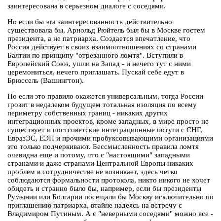
заинтересована в серьезном диалоге с соседями.
Но если бы эта заинтересованность действительно
существовала бы, Арнольд Рюйтель был бы в Москве гостем
президента, а не патриарха. Создается впечатление, что
Россия действует в своих взаимоотношениях со странами
Балтии по принципу "отрезанного ломтя". Вступили в
Европейский Союз, ушли на Запад - и нечего тут с ними
церемониться, нечего приглашать. Пускай себе едут в
Брюссель (Вашингтон).
Но если это правило окажется универсальным, тогда России
грозит в недалеком будущем тотальная изоляция по всему
периметру собственных границ - никаких других
интеграционных проектов, кроме западных, в мире просто не
существует и постсоветские интеграционные потуги с СНГ,
ЕвразЭС, ЕЭП и прочими пробуксовывающими организациями
это только подчеркивают. Бессмысленность правила ломтя
очевидна еще и потому, что с "настоящими" западными
странами и даже странами Центральной Европы никаких
проблем в сотрудничестве не возникает, здесь четко
соблюдаются формальности протокола, никто никого не хочет
обидеть и странно было бы, например, если бы президенты
Румынии или Болгарии посещали бы Москву исключительно по
приглашению патриарха, втайне надеясь на встречу с
Владимиром Путиным. А с "неверными соседями" можно все -