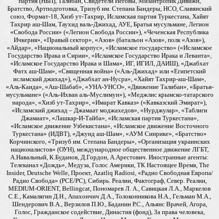
партия (НБП), Талибан, Свидетели Иеговы, Мизантропик Дивижн,
Братство, Артподготовка, Тризуб им. Степана Бандеры, НСО, Славянский
союз, Формат-18, Хизб ут-Тахрир, Исламская партия Туркестана, Хайят
Тахрир аш-Шам, Таухид валь-Джихад, АУЕ, Братья мусульмане, Легион
«Свобода России» («Легион Свобода России»), «Чеченская Республика
Ичкерия», «Правый сектор», «Азов» (батальон «Азов», полк «Азов»),
«Айдар», «Национальный корпус», «Исламское государство» («Исламское
Государство Ирака и Сирии», «Исламское Государство Ирака и Леванта»,
«Исламское Государство Ирака и Шама», ИГ, ИГИЛ, ДАИШ), «Джабхат
Фатх аш-Шам», «Священная война» («Аль-Джихад» или «Египетский
исламский джихад»), «Джабхат ан-Нусра», «Хайят Тахрир-аш-Шам»,
«Аль-Каида», «Аш-Шабаб», «УНА-УНСО», «Движение Талибан», «Братья-
мусульмане» («Аль-Ихван аль-Муслимун»), «Меджлис крымско-татарского
народа», «Хизб ут-Тахрир», «Имарат Кавказ» («Кавказский Эмират»),
«Исламский джихад – Джамаат моджахедов», «Нурджулар», «Таблиги
Джамаат», «Лашкар-И-Тайба», «Исламская партия Туркестана»,
«Исламское движение Узбекистана», «Исламское движение Восточного
Туркестана» (ИДВТ), «Джунд аш-Шам», «АУМ Синрике», «Братство»
Корчинского, «Тризуб им. Степана Бандеры», «Организация украинских
националистов» (ОУН), международное общественное движение ЛГБТ,
А.Навальный, К.Буданов, Д.Гордон, А.Арестович. Иностранные агенты:
Телеканал «Дождь», Медуза, Голос Америки, ТК Настоящее Время, The
Insider, Deutsche Welle, Проект, Azatliq Radiosi, «Радио Свободная Европа/
Радио Свобода» (PCE/PC), Сибирь. Реалии, Фактограф, Север. Реалии,
MEDIUM-ORIENT, Bellingcat, Пономарев Л. А., Савицкая Л.А., Маркелов
С.Е., Камалягин Д.Н., Апахончич Д.А., Толоконникова Н.А., Гельман М.А.,
Шендерович В.А., Верзилов П.Ю., Баданин Р.С., Альянс Врачей, Агора,
Голос, Гражданское содействие, Династия (фонд), За права человека,