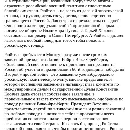
И в странной ситуации, возникшей вокруг этого визита -
отражение российской внешней политики относительно
балтийских стран. Рюйтель - не гость из далекой экзотической
страны, он руководитель государства, непосредственно
граничащего с Россией. Для встреч с президентом соседней
Финляндии даже придуман особый приграничный формат -
последнее общение Владимира Путина с Тарьей Халонен
состоялось, например, в Санкт-Петербурге. А Рюйтель должен
изыскивать особый повод для того, чтобы попасть в
российскую столицу.
Рюйтель прибывает в Москву сразу же после громких
заявлений президента Латвии Вайры Вике-Фрейберги,
объяснившей свое отношение к приглашению президента
России об участии в праздновании 60-й годовщины победы во
Второй мировой войне. Это заявление уже взбудоражило
российскую политическую элиту, многие представители
которой поспешили заклеймить латышку: глава комитета по
международным делам Государственной Думы Константин
Косачев даже отозвал собственное заявление, в
первоначальном тексте которого высказывалось одобрение по
поводу решения Вике-Фрейберги. Президент Эстонии -
представитель другой политической школы и резких заявлений
по любому поводу не позволял себе на протяжении всего
пребывания во власти - даже в период восстановления
независимости своей страны. Казалось бы, приезд Рюйтеля -
неплохой повод для того, чтобы продемонстрировать: Россия