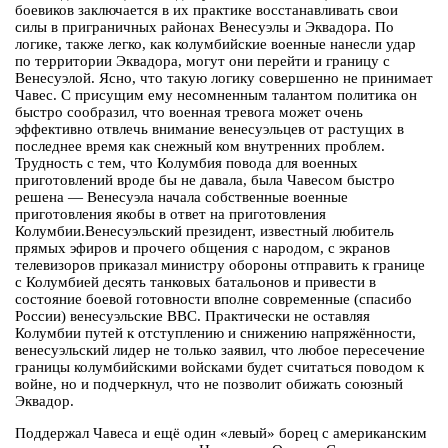
боевиков заключается в их практике восстанавливать свои
силы в приграничных районах Венесуэлы и Эквадора. По
логике, также легко, как колумбийские военные нанесли удар
по территории Эквадора, могут они перейти и границу с
Венесуэлой. Ясно, что такую логику совершенно не принимает
Чавес. С присущим ему несомненным талантом политика он
быстро сообразил, что военная тревога может очень
эффективно отвлечь внимание венесуэльцев от растущих в
последнее время как снежный ком внутренних проблем.
Трудность с тем, что Колумбия повода для военных
приготовлений вроде бы не давала, была Чавесом быстро
решена — Венесуэла начала собственные военные
приготовления якобы в ответ на приготовления
Колумбии.Венесуэльский президент, известный любитель
прямых эфиров и прочего общения с народом, с экранов
телевизоров приказал министру обороны отправить к границе
с Колумбией десять танковых батальонов и привести в
состояние боевой готовности вполне современные (спасибо
России) венесуэльские ВВС. Практически не оставляя
Колумбии путей к отступлению и снижению напряжённости,
венесуэльский лидер не только заявил, что любое пересечение
границы колумбийскими войсками будет считаться поводом к
войне, но и подчеркнул, что не позволит обижать союзный
Эквадор.
Поддержал Чавеса и ещё один «левый» борец с американским