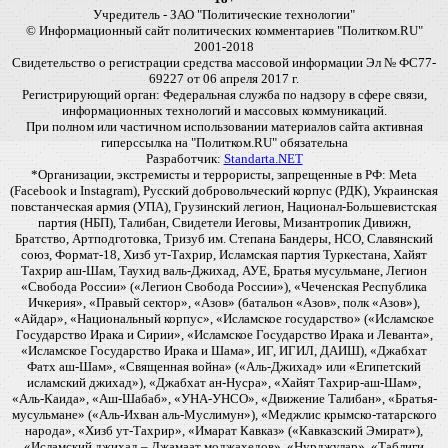
Учредитель - ЗАО "Политические технологии"
© Информационный сайт политических комментариев "Политком.RU"
2001-2018
Свидетельство о регистрации средства массовой информации Эл № ФС77-
69227 от 06 апреля 2017 г.
Регистрирующий орган: Федеральная служба по надзору в сфере связи,
информационных технологий и массовых коммуникаций.
При полном или частичном использовании материалов сайта активная
гиперссылка на "Политком.RU" обязательна
Разработчик:
Standarta.NET
*Организации, экстремисты и террористы, запрещенные в РФ: Meta
(Facebook и Instagram), Русский добровольческий корпус (РДК), Украинская
повстанческая армия (УПА), Грузинский легион, Национал-Большевистская
партия (НБП), Талибан, Свидетели Иеговы, Мизантропик Дивижн,
Братство, Артподготовка, Тризуб им. Степана Бандеры, НСО, Славянский
союз, Формат-18, Хизб ут-Тахрир, Исламская партия Туркестана, Хайят
Тахрир аш-Шам, Таухид валь-Джихад, АУЕ, Братья мусульмане, Легион
«Свобода России» («Легион Свобода России»), «Чеченская Республика
Ичкерия», «Правый сектор», «Азов» (батальон «Азов», полк «Азов»),
«Айдар», «Национальный корпус», «Исламское государство» («Исламское
Государство Ирака и Сирии», «Исламское Государство Ирака и Леванта»,
«Исламское Государство Ирака и Шама», ИГ, ИГИЛ, ДАИШ), «Джабхат
Фатх аш-Шам», «Священная война» («Аль-Джихад» или «Египетский
исламский джихад»), «Джабхат ан-Нусра», «Хайят Тахрир-аш-Шам»,
«Аль-Каида», «Аш-Шабаб», «УНА-УНСО», «Движение Талибан», «Братья-
мусульмане» («Аль-Ихван аль-Муслимун»), «Меджлис крымско-татарского
народа», «Хизб ут-Тахрир», «Имарат Кавказ» («Кавказский Эмират»),
«Исламский джихад – Джамаат моджахедов», «Нурджулар», «Таблиги