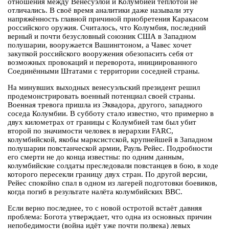
отношения между Венесуэлой и Колумбией теплотой не
отличались. В своё время аналитики даже называли эту
напряжённость главной причиной приобретения Каракасом
российского оружия. Считалось, что Колумбия, последний
верный и почти безусловный союзник США в Западном
полушарии, вооружается Вашингтоном, а Чавес хочет
закупкой российского вооружения обезопасить себя от
возможных провокаций и переворота, инициированного
Соединёнными Штатами с территории соседней страны.
На минувших выходных венесуэльский президент решил
продемонстрировать военный потенциал своей страны.
Военная тревога пришла из Эквадора, другого, западного
соседа Колумбии. В субботу стало известно, что примерно в
двух километрах от границы с Колумбией там был убит
второй по значимости человек в иерархии FARC,
колумбийской, якобы марксистской, крупнейшей в Западном
полушарии повстанческой армии, Рауль Рейес. Подробности
его смерти не до конца известны: по одним данным,
колумбийские солдаты преследовали повстанцев в бою, в ходе
которого пересекли границу двух стран. По другой версии,
Рейес спокойно спал в одном из лагерей подготовки боевиков,
когда погиб в результате налёта колумбийских ВВС.
Если верно последнее, то с новой остротой встаёт давняя
проблема: Богота утверждает, что одна из основных причин
непобедимости (война идёт уже почти полвека) левых