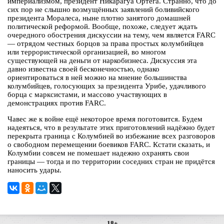
империализмом, президент Никарагуа Ортега. Странно, что до
сих пор не слышно возмущённых заявлений боливийского
президента Моралеса, ныне плотно занятого домашней
политической реформой. Вообще, похоже, следует ждать
очередного обострения дискуссии на тему, чем является FARC
— отрядом честных борцов за права простых колумбийцев
или террористической организацией, во многом
существующей на деньги от наркобизнеса. Дискуссия эта
давно известна своей бесконечностью, однако
ориентироваться в ней можно на мнение большинства
колумбийцев, голосующих за президента Урибе, удачливого
борца с марксистами, и массово участвующих в
демонстрациях против FARC.
Чавес же к войне ещё некоторое время поготовится. Будем
надеяться, что в результате этих приготовлений надёжно будет
перекрыта граница с Колумбией во избежание всех разговоров
о свободном перемещении боевиков FARC. Кстати сказать, и
Колумбии совсем не помешает надежно охранять свои
границы — тогда и по территории соседних стран не придётся
наносить удары.
18+