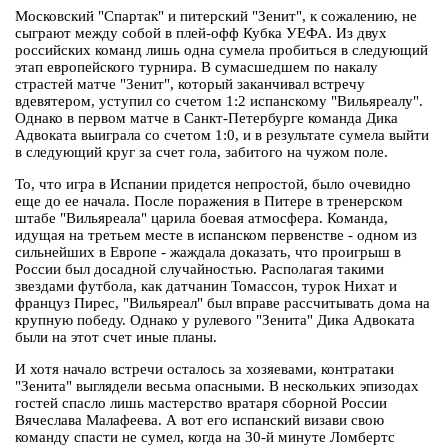
Московский "Спартак" и питерский "Зенит", к сожалению, не
сыграют между собой в плей-офф Кубка УЕФА. Из двух
российских команд лишь одна сумела пробиться в следующий
этап европейского турнира. В сумасшедшем по накалу
страстей матче "Зенит", который заканчивал встречу
вдевятером, уступил со счетом 1:2 испанскому "Вильяреалу".
Однако в первом матче в Санкт-Петербурге команда Дика
Адвоката выиграла со счетом 1:0, и в результате сумела выйти
в следующий круг за счет гола, забитого на чужом поле.
То, что игра в Испании придется непростой, было очевидно
еще до ее начала. После поражения в Питере в тренерском
штабе "Вильяреала" царила боевая атмосфера. Команда,
идущая на третьем месте в испанском первенстве - одном из
сильнейших в Европе - жаждала доказать, что проигрыш в
России был досадной случайностью. Располагая такими
звездами футбола, как датчанин Томассон, турок Нихат и
француз Пирес, "Вильяреал" был вправе рассчитывать дома на
крупную победу. Однако у рулевого "Зенита" Дика Адвоката
были на этот счет иные планы.
И хотя начало встречи осталось за хозяевами, контратаки
"Зенита" выглядели весьма опасными. В нескольких эпизодах
гостей спасло лишь мастерство вратаря сборной России
Вячеслава Малафеева. А вот его испанский визави свою
команду спасти не сумел, когда на 30-й минуте Ломбертс