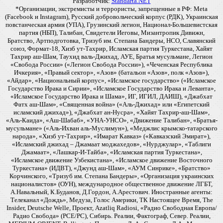
Разработчик:
Standarta.NET
*Организации, экстремисты и террористы, запрещенные в РФ: Meta
(Facebook и Instagram), Русский добровольческий корпус (РДК), Украинская
повстанческая армия (УПА), Грузинский легион, Национал-Большевистская
партия (НБП), Талибан, Свидетели Иеговы, Мизантропик Дивижн,
Братство, Артподготовка, Тризуб им. Степана Бандеры, НСО, Славянский
союз, Формат-18, Хизб ут-Тахрир, Исламская партия Туркестана, Хайят
Тахрир аш-Шам, Таухид валь-Джихад, АУЕ, Братья мусульмане, Легион
«Свобода России» («Легион Свобода России»), «Чеченская Республика
Ичкерия», «Правый сектор», «Азов» (батальон «Азов», полк «Азов»),
«Айдар», «Национальный корпус», «Исламское государство» («Исламское
Государство Ирака и Сирии», «Исламское Государство Ирака и Леванта»,
«Исламское Государство Ирака и Шама», ИГ, ИГИЛ, ДАИШ), «Джабхат
Фатх аш-Шам», «Священная война» («Аль-Джихад» или «Египетский
исламский джихад»), «Джабхат ан-Нусра», «Хайят Тахрир-аш-Шам»,
«Аль-Каида», «Аш-Шабаб», «УНА-УНСО», «Движение Талибан», «Братья-
мусульмане» («Аль-Ихван аль-Муслимун»), «Меджлис крымско-татарского
народа», «Хизб ут-Тахрир», «Имарат Кавказ» («Кавказский Эмират»),
«Исламский джихад – Джамаат моджахедов», «Нурджулар», «Таблиги
Джамаат», «Лашкар-И-Тайба», «Исламская партия Туркестана»,
«Исламское движение Узбекистана», «Исламское движение Восточного
Туркестана» (ИДВТ), «Джунд аш-Шам», «АУМ Синрике», «Братство»
Корчинского, «Тризуб им. Степана Бандеры», «Организация украинских
националистов» (ОУН), международное общественное движение ЛГБТ,
А.Навальный, К.Буданов, Д.Гордон, А.Арестович. Иностранные агенты:
Телеканал «Дождь», Медуза, Голос Америки, ТК Настоящее Время, The
Insider, Deutsche Welle, Проект, Azatliq Radiosi, «Радио Свободная Европа/
Радио Свобода» (PCE/PC), Сибирь. Реалии, Фактограф, Север. Реалии,