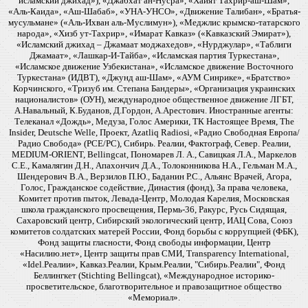
исламский джихад»), «Джабхат ан-Нусра», «Хайят Тахрир-аш-Шам»,
«Аль-Каида», «Аш-Шабаб», «УНА-УНСО», «Движение Талибан», «Братья-
мусульмане» («Аль-Ихван аль-Муслимун»), «Меджлис крымско-татарского
народа», «Хизб ут-Тахрир», «Имарат Кавказ» («Кавказский Эмират»),
«Исламский джихад – Джамаат моджахедов», «Нурджулар», «Таблиги
Джамаат», «Лашкар-И-Тайба», «Исламская партия Туркестана»,
«Исламское движение Узбекистана», «Исламское движение Восточного
Туркестана» (ИДВТ), «Джунд аш-Шам», «АУМ Синрике», «Братство»
Корчинского, «Тризуб им. Степана Бандеры», «Организация украинских
националистов» (ОУН), международное общественное движение ЛГБТ,
А.Навальный, К.Буданов, Д.Гордон, А.Арестович. Иностранные агенты:
Телеканал «Дождь», Медуза, Голос Америки, ТК Настоящее Время, The
Insider, Deutsche Welle, Проект, Azatliq Radiosi, «Радио Свободная Европа/
Радио Свобода» (PCE/PC), Сибирь. Реалии, Фактограф, Север. Реалии,
MEDIUM-ORIENT, Bellingcat, Пономарев Л. А., Савицкая Л.А., Маркелов
С.Е., Камалягин Д.Н., Апахончич Д.А., Толоконникова Н.А., Гельман М.А.,
Шендерович В.А., Верзилов П.Ю., Баданин Р.С., Альянс Врачей, Агора,
Голос, Гражданское содействие, Династия (фонд), За права человека,
Комитет против пыток, Левада-Центр, Молодая Карелия, Московская
школа гражданского просвещения, Пермь-36, Ракурс, Русь Сидящая,
Сахаровский центр, Сибирский экологический центр, ИАЦ Сова, Союз
комитетов солдатских матерей России, Фонд борьбы с коррупцией (ФБК),
Фонд защиты гласности, Фонд свободы информации, Центр
«Насилию.нет», Центр защиты прав СМИ, Transparency International,
«Idel.Реалии», Кавказ.Реалии, Крым.Реалии, "Сибирь.Реалии", Фонд
Беллингкет (Stichting Bellingcat), «Международное историко-
просветительское, благотворительное и правозащитное общество
«Мемориал».