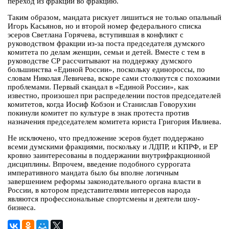
переход из фракции во фракцию.
Таким образом, мандата рискует лишиться не только опальный
Игорь Касьянов, но и второй номер федерального списка
эсеров Светлана Горячева, вступившая в конфликт с
руководством фракции из-за поста председателя думского
комитета по делам женщин, семьи и детей. Вместе с тем в
руководстве СР рассчитывают на поддержку думского
большинства «Единой России», поскольку единороссы, по
словам Николая Левичева, вскоре сами столкнутся с похожими
проблемами. Первый скандал в «Единой России», как
известно, произошел при распределении постов председателей
комитетов, когда Иосиф Кобзон и Станислав Говорухин
покинули комитет по культуре в знак протеста против
назначения председателем комитета юриста Григория Ивлиева.
Не исключено, что предложение эсеров будет поддержано
всеми думскими фракциями, поскольку и ЛДПР, и КПРФ, и ЕР
кровно заинтересованы в поддержании внутрифракционной
дисциплины. Впрочем, введение подобного суррогата
императивного мандата было бы вполне логичным
завершением реформы законодательного органа власти в
России, в котором представителями интересов народа
являются профессиональные спортсмены и деятели шоу-
бизнеса.