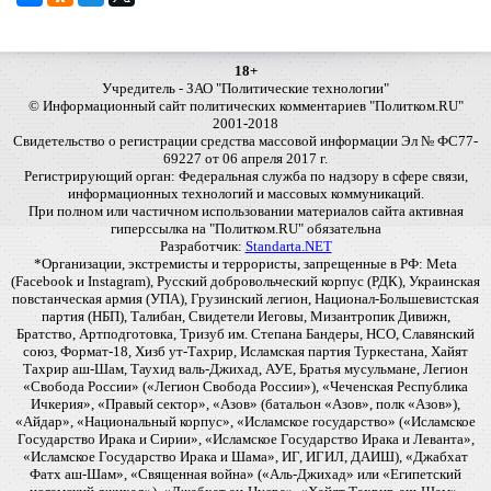
18+
Учредитель - ЗАО "Политические технологии"
© Информационный сайт политических комментариев "Политком.RU"
2001-2018
Свидетельство о регистрации средства массовой информации Эл № ФС77-
69227 от 06 апреля 2017 г.
Регистрирующий орган: Федеральная служба по надзору в сфере связи,
информационных технологий и массовых коммуникаций.
При полном или частичном использовании материалов сайта активная
гиперссылка на "Политком.RU" обязательна
Разработчик:
Standarta.NET
*Организации, экстремисты и террористы, запрещенные в РФ: Meta
(Facebook и Instagram), Русский добровольческий корпус (РДК), Украинская
повстанческая армия (УПА), Грузинский легион, Национал-Большевистская
партия (НБП), Талибан, Свидетели Иеговы, Мизантропик Дивижн,
Братство, Артподготовка, Тризуб им. Степана Бандеры, НСО, Славянский
союз, Формат-18, Хизб ут-Тахрир, Исламская партия Туркестана, Хайят
Тахрир аш-Шам, Таухид валь-Джихад, АУЕ, Братья мусульмане, Легион
«Свобода России» («Легион Свобода России»), «Чеченская Республика
Ичкерия», «Правый сектор», «Азов» (батальон «Азов», полк «Азов»),
«Айдар», «Национальный корпус», «Исламское государство» («Исламское
Государство Ирака и Сирии», «Исламское Государство Ирака и Леванта»,
«Исламское Государство Ирака и Шама», ИГ, ИГИЛ, ДАИШ), «Джабхат
Фатх аш-Шам», «Священная война» («Аль-Джихад» или «Египетский