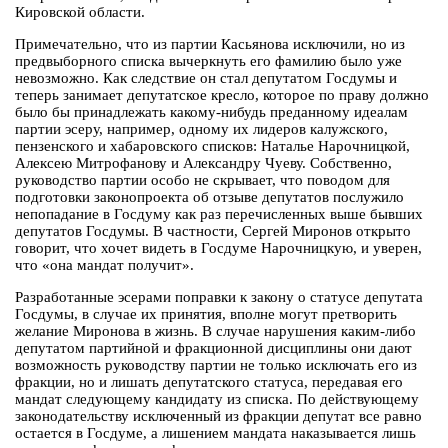
Кировской области.
Примечательно, что из партии Касьянова исключили, но из
предвыборного списка вычеркнуть его фамилию было уже
невозможно. Как следствие он стал депутатом Госдумы и
теперь занимает депутатское кресло, которое по праву должно
было бы принадлежать какому-нибудь преданному идеалам
партии эсеру, например, одному их лидеров калужского,
пензенского и хабаровского списков: Наталье Нарочницкой,
Алексею Митрофанову и Александру Чуеву. Собственно,
руководство партии особо не скрывает, что поводом для
подготовки законопроекта об отзыве депутатов послужило
непопадание в Госдуму как раз перечисленных выше бывших
депутатов Госдумы. В частности, Сергей Миронов открыто
говорит, что хочет видеть в Госдуме Нарочницкую, и уверен,
что «она мандат получит».
Разработанные эсерами поправки к закону о статусе депутата
Госдумы, в случае их принятия, вполне могут претворить
желание Миронова в жизнь. В случае нарушения каким-либо
депутатом партийной и фракционной дисциплины они дают
возможность руководству партии не только исключать его из
фракции, но и лишать депутатского статуса, передавая его
мандат следующему кандидату из списка. По действующему
законодательству исключенный из фракции депутат все равно
остается в Госдуме, а лишением мандата наказывается лишь