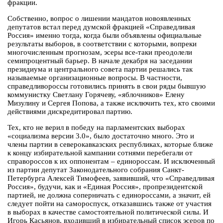
фракции.
Собственно, вопрос о лишении мандатов новоявленных
депутатов встал перед думской фракцией «Справедливая
Россия» именно тогда, когда были объявлены официальные
результаты выборов, в соответствии с которыми, вопреки
многочисленным прогнозам, эсеры все-таки преодолели
семипроцентный барьер. В начале декабря на заседании
президиума и центрального совета партии решались так
называемые организационные вопросы. В частности,
справедливороссы готовились принять в свои ряды бывшую
коммунистку Светлану Горячеву, «яблочников» Елену
Мизулину и Сергея Попова, а также исключить тех, кто своими
действиями дискредитировал партию.
Тех, кто не верил в победу на парламентских выборах
«социализма версии 3.0», было достаточно много. Это и
члены партии в северокавказских республиках, которые ближе
к концу избирательной кампании сотнями перебегали от
справороссов к их оппонентам – единороссам. И исключенный
из партии депутат Законодательного собрания Санкт-
Петербурга Алексей Тимофеев, заявивший, что «Справедливая
Россия», будучи, как и «Единая Россия», пропрезидентской
партией, не должна соперничать с единороссами, а значит, ей
следует пойти на самороспуск, отказавшись также от участия
в выборах в качестве самостоятельной политической силы. И
Игорь Касьянов, входивший в избирательный список эсеров по