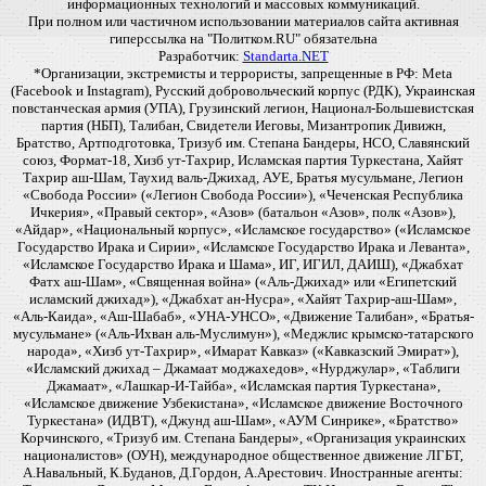
информационных технологий и массовых коммуникаций.
При полном или частичном использовании материалов сайта активная
гиперссылка на "Политком.RU" обязательна
Разработчик:
Standarta.NET
*Организации, экстремисты и террористы, запрещенные в РФ: Meta
(Facebook и Instagram), Русский добровольческий корпус (РДК), Украинская
повстанческая армия (УПА), Грузинский легион, Национал-Большевистская
партия (НБП), Талибан, Свидетели Иеговы, Мизантропик Дивижн,
Братство, Артподготовка, Тризуб им. Степана Бандеры, НСО, Славянский
союз, Формат-18, Хизб ут-Тахрир, Исламская партия Туркестана, Хайят
Тахрир аш-Шам, Таухид валь-Джихад, АУЕ, Братья мусульмане, Легион
«Свобода России» («Легион Свобода России»), «Чеченская Республика
Ичкерия», «Правый сектор», «Азов» (батальон «Азов», полк «Азов»),
«Айдар», «Национальный корпус», «Исламское государство» («Исламское
Государство Ирака и Сирии», «Исламское Государство Ирака и Леванта»,
«Исламское Государство Ирака и Шама», ИГ, ИГИЛ, ДАИШ), «Джабхат
Фатх аш-Шам», «Священная война» («Аль-Джихад» или «Египетский
исламский джихад»), «Джабхат ан-Нусра», «Хайят Тахрир-аш-Шам»,
«Аль-Каида», «Аш-Шабаб», «УНА-УНСО», «Движение Талибан», «Братья-
мусульмане» («Аль-Ихван аль-Муслимун»), «Меджлис крымско-татарского
народа», «Хизб ут-Тахрир», «Имарат Кавказ» («Кавказский Эмират»),
«Исламский джихад – Джамаат моджахедов», «Нурджулар», «Таблиги
Джамаат», «Лашкар-И-Тайба», «Исламская партия Туркестана»,
«Исламское движение Узбекистана», «Исламское движение Восточного
Туркестана» (ИДВТ), «Джунд аш-Шам», «АУМ Синрике», «Братство»
Корчинского, «Тризуб им. Степана Бандеры», «Организация украинских
националистов» (ОУН), международное общественное движение ЛГБТ,
А.Навальный, К.Буданов, Д.Гордон, А.Арестович. Иностранные агенты: