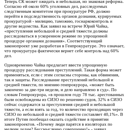
Теперь СК может ожидать и небольшая, но знаковая реформа.
Согласно ей около 60% уголовных дел, расследуемых
следственным комитетом при прокуратуре РФ, должно
перейти в подследственность органов дознания, курируемых
прокуратурой - милицию, таможню, госнаркоконтроль и
другие ведомства. Как заявил на встрече Юрий Чайка,
«преступления небольшой и средней тяжести должны
расследоваться в ускоренном режиме по упрощенной
процедуре органами дознания». Соответствующий
законопроект уже разработан в Генпрокуратуре. Это означает,
что прокуратура фактически вернет себе контроль над 60%
дел.
Одновременно Чайка предлагает ввести упрощенную
процедуру расследования преступлений. Такая форма может
применяться, если с этим согласны стороны, как обвинения,
так и защиты. Расследование преступлений небольшой и
средней тяжести, по мнению генпрокурора, «может быть
закончено за две-три недели, и дело направлено в суд». По
словам Генпрокурора, «в прошлом году 78 тыс. арестованных
были освобождены из СИЗО по решению судов, 32% в СИЗО
сейчас содержатся за преступления средней и небольшой
тяжести, а если взять за год, то количество проходящих через
СИЗО по небольшой и средней тяжести составляет 40,1%». В
итоге Путин пообещал оказать содействие в принятии
законопроектов. «Почему люди парятся в изоляторах по
мелким делам? Бессмысленно совершенно!» - заявил