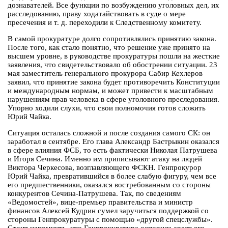
дознавателей. Все функции по возбуждению уголовных дел, их
расследованию, праву ходатайствовать в суде о мере
пресечения и т. д. переходили к Следственному комитету.
В самой прокуратуре долго сопротивлялись принятию закона.
После того, как стало понятно, что решение уже принято на
высшем уровне, в руководстве прокуратуры пошли на жесткие
заявления, что свидетельствовало об обострении ситуации. 23
мая заместитель генерального прокурора Сабир Кехлеров
заявил, что принятие закона будет противоречить Конституции
и международным нормам, и может привести к масштабным
нарушениям прав человека в сфере уголовного преследования.
Упорно ходили слухи, что свои полномочия готов сложить
Юрий Чайка.
Ситуация осталась сложной и после создания самого СК: он
заработал в сентябре. Его глава Александр Бастрыкин оказался
в сфере влияния ФСБ, то есть фактически Николая Патрушева
и Игоря Сечина. Именно им приписывают атаку на людей
Виктора Черкесова, возглавляющего ФСКН. Генпрокурор
Юрий Чайка, превратившийся в более слабую фигуру, чем все
его предшественники, оказался востребованным со стороны
конкурентов Сечина-Патрушева. Так, по сведениям
«Ведомостей», вице-премьер правительства и министр
финансов Алексей Кудрин сумел заручиться поддержкой со
стороны Генпрокуратуры с помощью «другой спецслужбы».