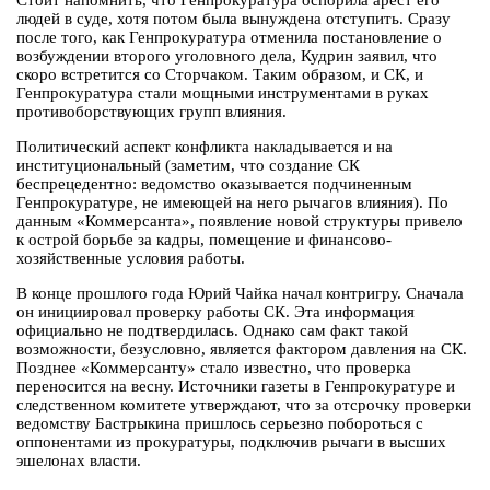
Стоит напомнить, что Генпрокуратура оспорила арест его
людей в суде, хотя потом была вынуждена отступить. Сразу
после того, как Генпрокуратура отменила постановление о
возбуждении второго уголовного дела, Кудрин заявил, что
скоро встретится со Сторчаком. Таким образом, и СК, и
Генпрокуратура стали мощными инструментами в руках
противоборствующих групп влияния.
Политический аспект конфликта накладывается и на
институциональный (заметим, что создание СК
беспрецедентно: ведомство оказывается подчиненным
Генпрокуратуре, не имеющей на него рычагов влияния). По
данным «Коммерсанта», появление новой структуры привело
к острой борьбе за кадры, помещение и финансово-
хозяйственные условия работы.
В конце прошлого года Юрий Чайка начал контригру. Сначала
он инициировал проверку работы СК. Эта информация
официально не подтвердилась. Однако сам факт такой
возможности, безусловно, является фактором давления на СК.
Позднее «Коммерсанту» стало известно, что проверка
переносится на весну. Источники газеты в Генпрокуратуре и
следственном комитете утверждают, что за отсрочку проверки
ведомству Бастрыкина пришлось серьезно побороться с
оппонентами из прокуратуры, подключив рычаги в высших
эшелонах власти.