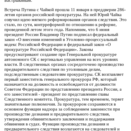
Бастрыкиным.
Встреча Путина с Чайкой прошла 11 января в преддверии 286-
летия органов российской прокуратуры. На ней Юрий Чайка
озвучил идею мягкого реформирования органов следствия. Это
стало, по сути, контрреформой по отношению к реформе,
проведенной летом этого года. Напомним, что 6 июня
президент России Владимир Путин подписал федеральный
закон «О внесении изменений в Уголовно-процессуальный
кодекс Российской Федерации и федеральный закон «О
прокуратуре Российской Федерации». Законы
предусматривают создание при Генеральной прокуратуре
автономного СК с вертикалью управления на всех уровнях
власти. В следственных органах сосредоточено производство
предварительного следствия по уголовным делам,
подследственным следователям прокуратуры. СК возглавляет
первый заместитель генерального прокурора РФ, который
назначается на должность и освобождается от должности
Советом Федерации по представлению президента России, а
его заместителей - президент по представлению главы
Следственного комитета. Прокуратура, тем временем, теряет
значительные полномочия. За прокурором сохраняются в
основном функции надзора за соблюдением законности при
производстве дознания и предварительного следствия,
утверждения обвинительного заключения и поддержания
обвинения в судах. Функции производства дознания и
предварительного следствия возлагаются на следователей и