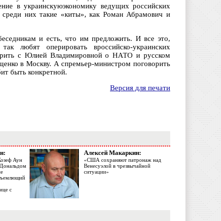
дение в украинскуюэкономику ведущих российских
 среди них такие «киты», как Роман Абрамович и
седникам и есть, что им предложить. И все это,
 так любят оперировать вроссийско-украинских
ворить с Юлией Владимировной о НАТО и русском
щенко в Москву. А спремьер-министром поговорить
ит быть конкретной.
Версия для печати
н:
Алексей Макаркин:
Жозеф Аун
«США сохраняют патронаж над
с Дональдом
Венесуэлой в чрезвычайной
ме
ситуации»
объемлющий
ице с