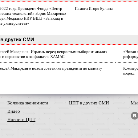
 2022 года Президент Фонда «Центр
Памяти Игоря Бунина
ческих технологий» Борис Макаренко
ден Медалью НИУ ВШЭ «За вклад в
ие университета»
в других СМИ
лексей Макаркин - Израиль перед непростым выбором: анализ
«Новая 
в и перспектив в конфликте с ХАМАС
реформ
ексей Макаркин о новом советнике президента по климату
Коммерс
кодекс
Колонка экономиста
ЦПТ в других СМИ
Мы 
Видео
Новости ЦПТ