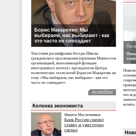
Борис Макаренко: Мы
выбираем, нас выбирают - как
это часто не совпадает
Поли
Текстовая расшифровка беседы Школы
Поко
гражданского просвещения (признана Минюстом
совр
организацией, выполняющей функции
иностранного агента) с президентом Центра
Поколе
политических технологий Борисом Макаренко на
основн
тему «Мы выбираем, нас выбирают - как это
совреме
часто не совпадает».
принци
интегр
подробнее
послед
значит
вспять 
Колонка экономиста
Никита Масленников
Банк России снизил
ставку и ужесточил
сигнал
Нов