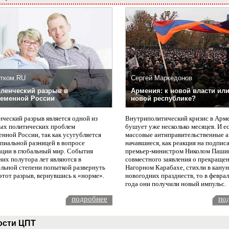
тком.RU
Сергей Маркедонов
ленческий разрыв в
Армения: к новой власти или
еменной России
новой республике?
нческий разрыв является одной из
Внутриполитический кризис в Арм
ых политических проблем
бушует уже несколько месяцев. И е
нной России, так как усугубляется
массовые антиправительственные а
пиальной разницей в вопросе
начавшиеся, как реакция на подпис
ации в глобальный мир. События
премьер-министром Николом Паши
них полутора лет являются в
совместного заявления о прекращен
ельной степени попыткой развернуть
Нагорном Карабахе, стихли в канун
этот разрыв, вернувшись к «норме».
новогодних празднеств, то в февра
года они получили новый импульс.
подробнее
по
ости ЦПТ