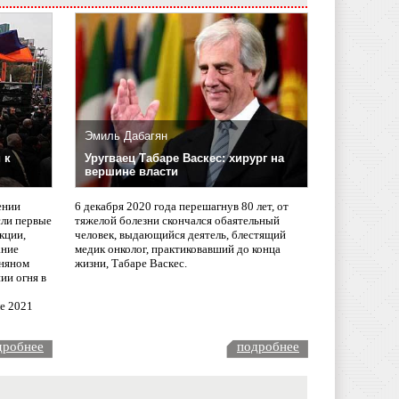
Эмиль Дабагян
 к
Уругваец Табаре Васкес: хирург на
вершине власти
ении
6 декабря 2020 года перешагнув 80 лет, от
сли первые
тяжелой болезни скончался обаятельный
кции,
человек, выдающийся деятель, блестящий
ание
медик онколог, практиковавший до конца
няном
жизни, Табаре Васкес.
ии огня в
ле 2021
дробнее
подробнее