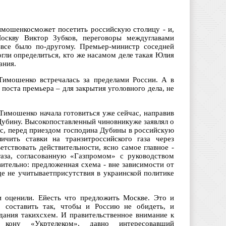
мошенкосможет посетить российскую столицу - и,
оскву Виктор Зубков, переговоры междуглавами
звсе было по-другому. Премьер-министр соседней
огли определиться, кто же насамом деле такая Юлия
ания.
мошенко встречалась за пределами России. А в
поста премьера – для закрытия уголовного дела, не
ияТимошенко начала готовиться уже сейчас, направив
Дубину. Высокопоставленный чиновникуже заявлял о
ас, перед приездом господина Дубины в российскую
ичить ставки на транзитроссийского газа через
тствовать действительности, ясно самое главное -
за, согласованную «Газпромом» с руководством
ительно: предложенная схема - вне зависимости от
ще не учитываетприсутствия в украинской политике
и оценили. Ейесть что предложить Москве. Это и
о составить так, чтобы и Россию не обидеть, и
дания такихсхем. И правительственное внимание к
кону «Укртелеком», давно интересовавший