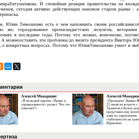
мираЕвтушенкова. И спокойная реакция правительства на вхож
сменов, сегодня активно действующих нановом старом рынке - а
ерипаска.
м, Юлии Тимошенко есть о чем напомнить своим российскимсобе
но же, гораздоважнее пропагандистских лозунгов, которыми
ениях в последние годы. Потому что можно, конечноже, пого
. А можнооставить эти проблемы до визита президента Виктора Ю
е, о конкретных вопросах. Потому что ЮлияТимошенко умеет и люб
ментарии
Алексей Макаркин:
Алексей Макарки
«В польской партии «Право и
«Президент Ливана 
справедливость» раскол. Что это
21 июля на встрече 
означает?»
Трампом в Белом до
представил ему все
план по укреплению
стабильности на гран
Израилем»
ертиза