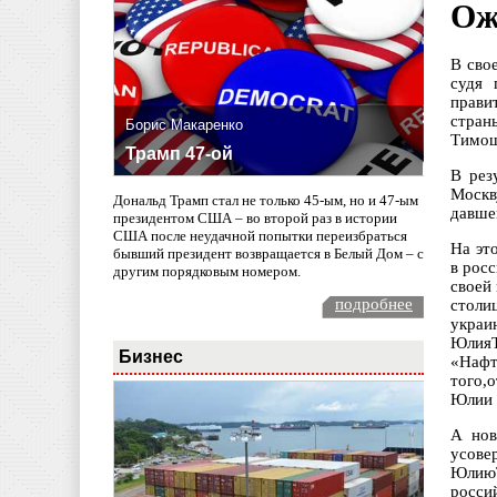
Ож
В сво
судя 
прави
стран
Борис Макаренко
Тимош
Трамп 47-ой
В рез
Москв
Дональд Трамп стал не только 45-ым, но и 47-ым
давше
президентом США – во второй раз в истории
США после неудачной попытки переизбраться
На эт
бывший президент возвращается в Белый Дом – с
в рос
другим порядковым номером.
своей
подробнее
столи
украи
ЮлияТ
Бизнес
«Нафт
того,
Юлии 
А нов
усове
ЮлиюТ
росс