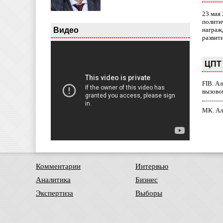
23 мая
полити
Видео
награж
развит
ЦПТ 
FIB. А
вызово
МК. Ал
Комментарии
Интервью
Аналитика
Бизнес
Экспертиза
Выборы