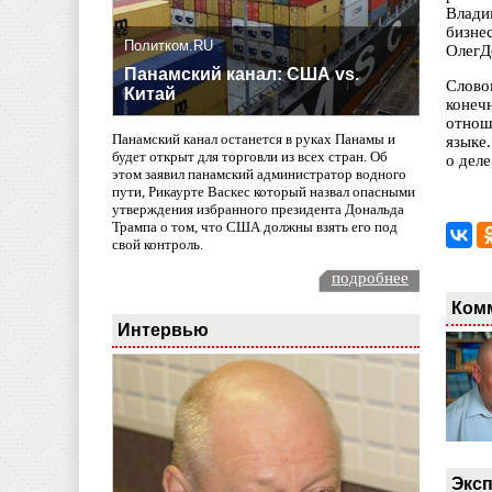
Влади
бизне
Политком.RU
ОлегД
Панамский канал: США vs.
Слово
Китай
конеч
отнош
Панамский канал останется в руках Панамы и
языке
будет открыт для торговли из всех стран. Об
о дел
этом заявил панамский администратор водного
пути, Рикаурте Васкес который назвал опасными
утверждения избранного президента Дональда
Трампа о том, что США должны взять его под
свой контроль.
подробнее
Ком
Интервью
Эксп