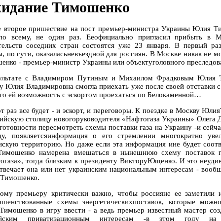
идание Тимошенко
е второе пришествие на пост премьер-министра Украины Юлия Ти
по всему, не один раз. Ееофициально пригласил прибыть в М
тельств соседних стран состоятся уже 23 января. В первый ра
ы, по сути, оказаласьневъездной для россиян. В Москве никак не м
енко - премьер-министр Украины или объектуголовного преследов
ультате с Владимиром Путиным и Михаилом Фрадковым Юлия Ти
у Юлия Владимировна смогла приехать уже после своей отставки с 
го ей возможность с эскортом проехаться по Белокаменной…
от раз все будет - и эскорт, и переговоры. К поездке в Москву Юл
сийскую столицу новогоруководителя «Нафтогаза Украины» Олега 
 готовности пересмотреть схемы поставки газа на Украину -и сейч
цу, появляетсяинформация о его стремлении многократно увел
нскую территорию. Но даже если эта информация ине будет соотве
имошенко намерена вмешаться в нынешнюю схему поставок га
огаза», тогда близким к президенту ВикторуЮщенко. И это неудив
отвечает она или нет украинским национальным интересам - вооб
Тимошенко.
ому премьеру критически важно, чтобы россияне ее заметили 
ршенствованные схемы энергетическихпоставок, которые можн
имошенко в игру ввести - а ведь премьер известный мастер соз
ийским приватизационным интересам -в этом году на 