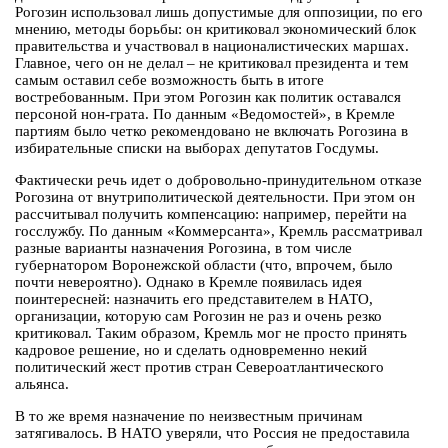
Рогозин использовал лишь допустимые для оппозиции, по его
мнению, методы борьбы: он критиковал экономический блок
правительства и участвовал в националистических маршах.
Главное, чего он не делал – не критиковал президента и тем
самым оставил себе возможность быть в итоге
востребованным. При этом Рогозин как политик оставался
персоной нон-грата. По данным «Ведомостей», в Кремле
партиям было четко рекомендовано не включать Рогозина в
избирательные списки на выборах депутатов Госдумы.
Фактически речь идет о добровольно-принудительном отказе
Рогозина от внутриполитической деятельности. При этом он
рассчитывал получить компенсацию: например, перейти на
госслужбу. По данным «Коммерсанта», Кремль рассматривал
разные варианты назначения Рогозина, в том числе
губернатором Воронежской области (что, впрочем, было
почти невероятно). Однако в Кремле появилась идея
поинтересней: назначить его представителем в НАТО,
организации, которую сам Рогозин не раз и очень резко
критиковал. Таким образом, Кремль мог не просто принять
кадровое решение, но и сделать одновременно некий
политический жест против стран Североатлантического
альянса.
В то же время назначение по неизвестным причинам
затягивалось. В НАТО уверяли, что Россия не предоставила