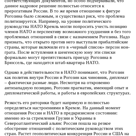
соответствующих документов, но особо подчеркивали, что
данное кадровое решение полностью относится к
прерогативам России. В то же время отношение к фигуре
Рогозина было сложным, и существовал риск, что проблема
политизируется. Например, на уровне политического
руководства НАТО Кремль могли попросить учесть позицию
членов НАТО и перспективу возможного ухудшения и без того
проблемных отношений в связи с назначением Рогозина. Надо
признать, что открыто против него выступали прибалтийские
страны, которые включили его в «черный список» персон нон-
грата. После вступления в шенгенскую зону эти списки
формально могут препятствовать приезду Рогозина в
Брюссель, где находится штаб-квартира НАТО.
Однако в действительности в НАТО понимают, что Рогозин
как политик внутри России и Рогозин как чиновник, дипломат
– фактически разные люди. Несмотря на откровенно
антизападную позицию, Рогозин прагматик, имеющий опыт и
дипломатической работы, и работы в европейских структурах.
Резкость его риторики будет напрямую и полностью
определяться настроениями в Кремле. На данный момент
отношения России и НАТО в предкризисном состоянии:
именно из-за стремления Грузии и Украины в
Североатлантический альянс Россия пошла на резкое
обострение отношений с политическим руководством этих
стран. Растет геополитическая конкуренция России и США на