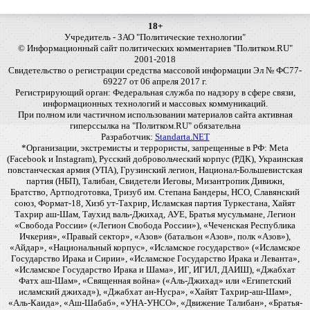
18+
Учредитель - ЗАО "Политические технологии"
© Информационный сайт политических комментариев "Политком.RU"
2001-2018
Свидетельство о регистрации средства массовой информации Эл № ФС77-
69227 от 06 апреля 2017 г.
Регистрирующий орган: Федеральная служба по надзору в сфере связи,
информационных технологий и массовых коммуникаций.
При полном или частичном использовании материалов сайта активная
гиперссылка на "Политком.RU" обязательна
Разработчик:
Standarta.NET
*Организации, экстремисты и террористы, запрещенные в РФ: Meta
(Facebook и Instagram), Русский добровольческий корпус (РДК), Украинская
повстанческая армия (УПА), Грузинский легион, Национал-Большевистская
партия (НБП), Талибан, Свидетели Иеговы, Мизантропик Дивижн,
Братство, Артподготовка, Тризуб им. Степана Бандеры, НСО, Славянский
союз, Формат-18, Хизб ут-Тахрир, Исламская партия Туркестана, Хайят
Тахрир аш-Шам, Таухид валь-Джихад, АУЕ, Братья мусульмане, Легион
«Свобода России» («Легион Свобода России»), «Чеченская Республика
Ичкерия», «Правый сектор», «Азов» (батальон «Азов», полк «Азов»),
«Айдар», «Национальный корпус», «Исламское государство» («Исламское
Государство Ирака и Сирии», «Исламское Государство Ирака и Леванта»,
«Исламское Государство Ирака и Шама», ИГ, ИГИЛ, ДАИШ), «Джабхат
Фатх аш-Шам», «Священная война» («Аль-Джихад» или «Египетский
исламский джихад»), «Джабхат ан-Нусра», «Хайят Тахрир-аш-Шам»,
«Аль-Каида», «Аш-Шабаб», «УНА-УНСО», «Движение Талибан», «Братья-