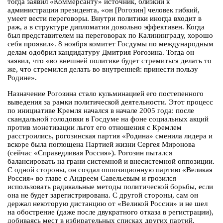
тогда заявил «Коммерсанту» источник, близкий к
администрации президента, «он [Рогозин] человек гибкий,
умеет вести переговоры. Внутри политики иногда входит в
раж, а в структуре дипломатии довольно эффективен. Когда
был представителем на переговорах по Калининграду, хорошо
себя проявил». 8 ноября комитет Госдумы по международным
делам одобрил кандидатуру Дмитрия Рогозина. Тогда он
заявил, что «во внешней политике будет стремиться делать то
же, что стремился делать во внутренней: принести пользу
Родине».
Назначение Рогозина стало кульминацией его постепенного
выведения за рамки политической деятельности. Этот процесс
по инициативе Кремля начался в начале 2005 года: после
скандальной голодовки в Госдуме на фоне социальных акций
против монетизации льгот его отношения с Кремлем
расстроились, рогозинская партия «Родина» сменила лидера и
вскоре была поглощена Партией жизни Сергея Миронова
(сейчас «Справедливая Россия»). Рогозин пытался
балансировать на грани системной и внесистемной оппозиции.
С одной стороны, он создал оппозиционную партию «Великая
Россия» во главе с Андреем Савельевым и грозился
использовать радикальные методы политической борьбы, если
она не будет зарегистрирована. С другой стороны, сам он
держал некоторую дистанцию от «Великой России» и не шел
на обострение (даже после двукратного отказа в регистрации),
добиваясь мест в избирательных списках других партий.