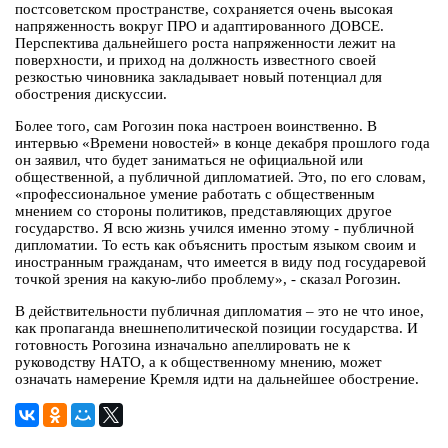
постсоветском пространстве, сохраняется очень высокая
напряженность вокруг ПРО и адаптированного ДОВСЕ.
Перспектива дальнейшего роста напряженности лежит на
поверхности, и приход на должность известного своей
резкостью чиновника закладывает новый потенциал для
обострения дискуссии.
Более того, сам Рогозин пока настроен воинственно. В
интервью «Времени новостей» в конце декабря прошлого года
он заявил, что будет заниматься не официальной или
общественной, а публичной дипломатией. Это, по его словам,
«профессиональное умение работать с общественным
мнением со стороны политиков, представляющих другое
государство. Я всю жизнь учился именно этому - публичной
дипломатии. То есть как объяснить простым языком своим и
иностранным гражданам, что имеется в виду под государевой
точкой зрения на какую-либо проблему», - сказал Рогозин.
В действительности публичная дипломатия – это не что иное,
как пропаганда внешнеполитической позиции государства. И
готовность Рогозина изначально апеллировать не к
руководству НАТО, а к общественному мнению, может
означать намерение Кремля идти на дальнейшее обострение.