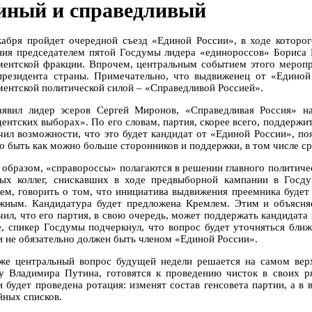
иный и справедливый
кабря пройдет очередной съезд «Единой России», в ходе которо
ния председателем пятой Госдумы лидера «единороссов» Бориса Г
ментской фракции. Впрочем, центральным событием этого меропр
президента страны. Примечательно, что выдвиженец от «Единой
ментской политической силой – «Справедливой Россией».
аявил лидер эсеров Сергей Миронов, «Справедливая Россия» н
дентских выборах». По его словам, партия, скорее всего, поддерж
чил возможности, что это будет кандидат от «Единой России», по
о быть как можно больше сторонников и поддержки, в том числе ср
 образом, «справороссы» полагаются в решении главного политиче
ых коллег, снискавших в ходе предвыборной кампании в Госд
ем, говорить о том, что инициатива выдвижения преемника будет
жным. Кандидатура будет предложена Кремлем. Этим и объясняе
чил, что его партия, в свою очередь, может поддержать кандидата
е, спикер Госдумы подчеркнул, что вопрос будет уточняться ближе
и не обязательно должен быть членом «Единой России».
же центральный вопрос будущей недели решается на самом вер
у Владимира Путина, готовятся к проведению чисток в своих ря
и будет проведена ротация: изменят состав генсовета партии, а в
йных списков.