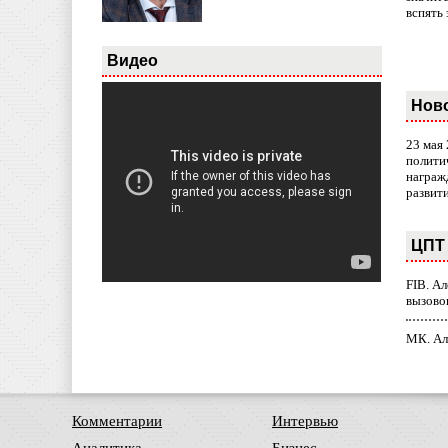
вспять 
Видео
Нов
23 мая
полити
награж
развит
ЦПТ 
FIB. А
вызово
МК. Ал
Комментарии
Интервью