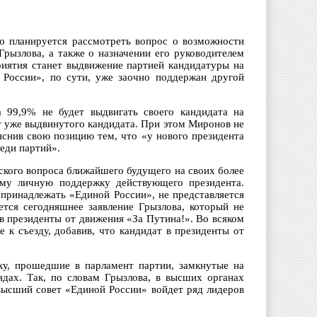
го планируется рассмотреть вопрос о возможности
рызлова, а также о назначении его руководителем
иятия станет выдвижение партией кандидатуры на
 России», по сути, уже заочно поддержан другой
а 99,9% не будет выдвигать своего кандидата на
ит уже выдвинутого кандидата. При этом Миронов не
яснив свою позицию тем, что «у нового президента
еди партий».
ского вопроса ближайшего будущего на своих более
уму личную поддержку действующего президента.
 принадлежать «Единой России», не представляется
тся сегодняшнее заявление Грызлова, который не
 в президенты от движения «За Путина!». Во всяком
 к съезду, добавив, что кандидат в президенты от
ху, прошедшие в парламент партии, замкнутые на
дах. Так, по словам Грызлова, в высших органах
 высший совет «Единой России» войдет ряд лидеров