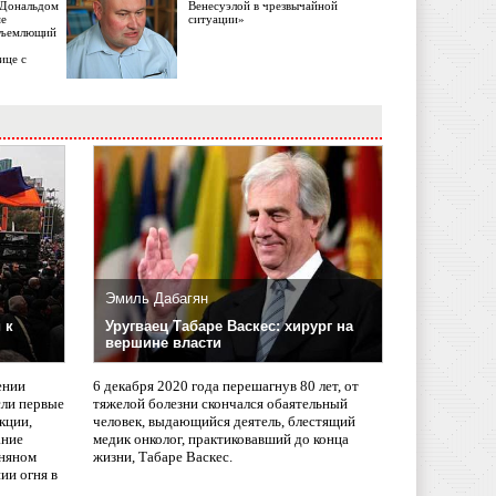
с Дональдом
Венесуэлой в чрезвычайной
ме
ситуации»
объемлющий
ице с
Эмиль Дабагян
 к
Уругваец Табаре Васкес: хирург на
вершине власти
ении
6 декабря 2020 года перешагнув 80 лет, от
сли первые
тяжелой болезни скончался обаятельный
кции,
человек, выдающийся деятель, блестящий
ание
медик онколог, практиковавший до конца
няном
жизни, Табаре Васкес.
ии огня в