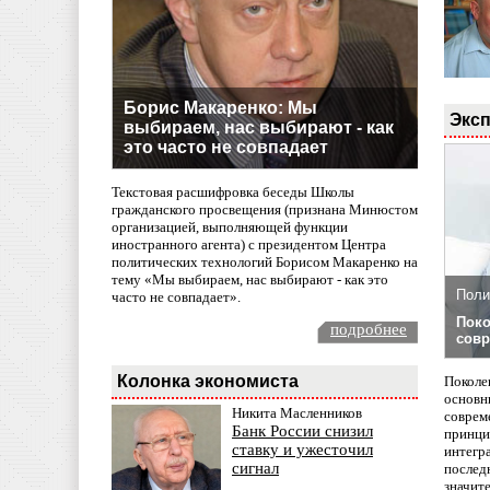
Борис Макаренко: Мы
Эксп
выбираем, нас выбирают - как
это часто не совпадает
Текстовая расшифровка беседы Школы
гражданского просвещения (признана Минюстом
организацией, выполняющей функции
иностранного агента) с президентом Центра
политических технологий Борисом Макаренко на
тему «Мы выбираем, нас выбирают - как это
Поли
часто не совпадает».
Поко
подробнее
совр
Колонка экономиста
Поколе
основн
Никита Масленников
совреме
Банк России снизил
принци
ставку и ужесточил
интегр
сигнал
послед
значит