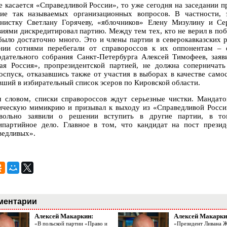
е касается «Справедливой России», то уже сегодня на заседании п
ие так называемых организационных вопросов. В частности,
нистку Светлану Горячеву, «яблочников» Елену Мизулину и Се
виями дискредитировал партию. Между тем тех, кто не верил в по
 было достаточно много. Это и члены партии в северокавказских 
нии сотнями перебегали от справороссов к их оппонентам – 
одательного собрания Санкт-Петербурга Алексей Тимофеев, заяв
ая Россия», пропрезидентской партией, не должна соперничать
оспуск, отказавшись также от участия в выборах в качестве само
вший в избирательный список эсеров по Кировской области.
 словом, списки справороссов ждут серьезные чистки. Мандатов
ическую мимикрию и призывал к выходу из «Справедливой России
вольно заявили о решении вступить в другие партии, в т
ипартийное дело. Главное в том, что кандидат на пост прези
ведливых».
ментарии
Алексей Макаркин:
Алексей Макарки
«В польской партии «Право и
«Президент Ливана 