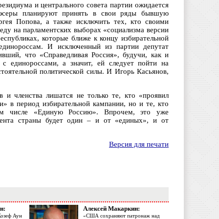
резидиума и центрального совета партии ожидается
 эсеры планируют принять в свои ряды бывшую
ргея Попова, а также исключить тех, кто своими
беду на парламентских выборах «социализма версии
республиках, которые ближе к концу избирательной
единороссам. И исключенный из партии депутат
ивший, что «Справедливая Россия», будучи, как и
 с единороссами, а значит, ей следует пойти на
стоятельной политической силы. И Игорь Касьянов,
 и членства лишатся не только те, кто «проявил
» в период избирательной кампании, но и те, кто
ом числе «Единую Россию». Впрочем, это уже
дента страны будет один – и от «единых», и от
Версия для печати
н:
Алексей Макаркин:
Жозеф Аун
«США сохраняют патронаж над