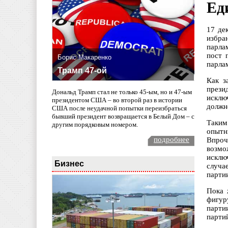
Ед
17 де
избра
парла
пост 
Борис Макаренко
парла
Трамп 47-ой
Как з
прези
Дональд Трамп стал не только 45-ым, но и 47-ым
исклю
президентом США – во второй раз в истории
должн
США после неудачной попытки переизбраться
бывший президент возвращается в Белый Дом – с
Таким
другим порядковым номером.
опытн
подробнее
Впроч
возмо
исклю
Бизнес
случа
парти
Пока 
фигур
парти
парти