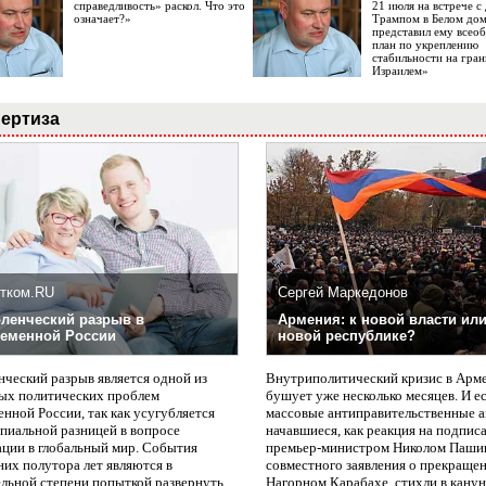
справедливость» раскол. Что это
21 июля на встрече 
означает?»
Трампом в Белом до
представил ему все
план по укреплению
стабильности на гран
Израилем»
ертиза
тком.RU
Сергей Маркедонов
ленческий разрыв в
Армения: к новой власти или
еменной России
новой республике?
нческий разрыв является одной из
Внутриполитический кризис в Арм
ых политических проблем
бушует уже несколько месяцев. И е
нной России, так как усугубляется
массовые антиправительственные а
пиальной разницей в вопросе
начавшиеся, как реакция на подпис
ации в глобальный мир. События
премьер-министром Николом Паши
них полутора лет являются в
совместного заявления о прекращен
ельной степени попыткой развернуть
Нагорном Карабахе, стихли в канун