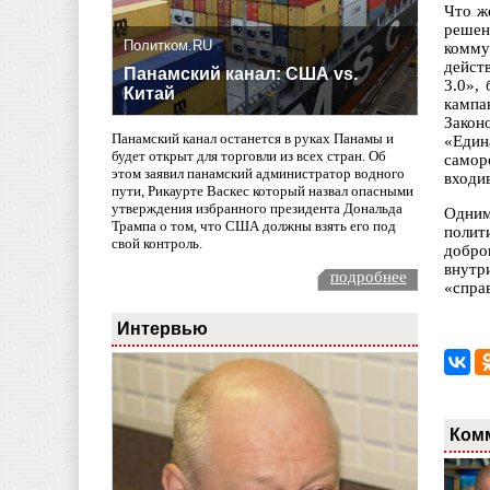
Что ж
решен
Политком.RU
комму
дейст
Панамский канал: США vs.
3.0»,
Китай
кампа
Закон
Панамский канал останется в руках Панамы и
«Един
будет открыт для торговли из всех стран. Об
самор
этом заявил панамский администратор водного
входи
пути, Рикаурте Васкес который назвал опасными
утверждения избранного президента Дональда
Одним
Трампа о том, что США должны взять его под
полит
свой контроль.
добро
внутр
подробнее
«спра
Интервью
Ком