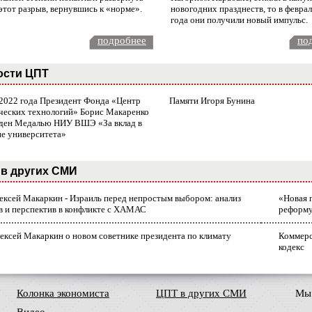
этот разрыв, вернувшись к «норме».
новогодних празднеств, то в февра
года они получили новый импульс.
подробнее
по
ости ЦПТ
 2022 года Президент Фонда «Центр
Памяти Игоря Бунина
ческих технологий» Борис Макаренко
ден Медалью НИУ ВШЭ «За вклад в
ие университета»
в других СМИ
лексей Макаркин - Израиль перед непростым выбором: анализ
«Новая 
в и перспектив в конфликте с ХАМАС
реформ
ексей Макаркин о новом советнике президента по климату
Коммерс
кодекс
Колонка экономиста
ЦПТ в других СМИ
Мы 