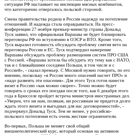
ситуации РФ настаивает на инспекции мясных комбинатов,
что категорично отвергалось польской стороной.
Смена правительства родила в России надежду на потепление
отношений. И надежда стала оправдываться. На пресс-
конференции 27 ноября премьер-министр страны Дональд
Туск заявил, что официальная Варшава не будет блокировать
переговоры РФ по вступлению в ОЭСР и ВТО. Кроме того,
Туск выразил готовность обсуждать проблему снятия вето на
переговоры России и ЕС. Туск подтвердил намерение
Варшавы обсуждать проблему размещения систем ПРО США
с Россией. «Варшава хотела бы обсудить эту тему как с НАТО,
так и с ближайшими соседями Польши, в том числе и с
Россией», - сказал премьер. С Москвой нужно говорить, по его
мнению, поскольку «в России много опасений насчет ПРО» и
«надо развеять эти опасения». Для этого Туск готов нанести
визит в Россию «как можно скорее». Точно можно будет
говорить о сроках его поездки после того, как 6 декабря этого
года в Брюсселе пройдет встреча министров иностранных дел.
«Уверен, что ни нам, полякам, ни россиянам не придется долго
ждать этого визита и выгодных для нас договоренностей», -
подчеркнул Дональд Туск. Тем не менее, у российско-
польского потепления есть очень жесткие ограничители.
Во-первых, Польша не меняет свой общий
внешнеполитический курс, который основан на активном