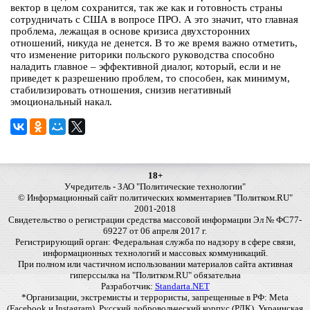
вектор в целом сохранится, так же как и готовность страны
сотрудничать с США в вопросе ПРО. А это значит, что главная
проблема, лежащая в основе кризиса двухсторонних
отношений, никуда не денется. В то же время важно отметить,
что изменение риторики польского руководства способно
наладить главное – эффективной диалог, который, если и не
приведет к разрешению проблем, то способен, как минимум,
стабилизировать отношения, снизив негативный
эмоциональный накал.
18+
Учредитель - ЗАО "Политические технологии"
© Информационный сайт политических комментариев "Политком.RU"
2001-2018
Свидетельство о регистрации средства массовой информации Эл № ФС77-
69227 от 06 апреля 2017 г.
Регистрирующий орган: Федеральная служба по надзору в сфере связи,
информационных технологий и массовых коммуникаций.
При полном или частичном использовании материалов сайта активная
гиперссылка на "Политком.RU" обязательна
Разработчик:
Standarta.NET
*Организации, экстремисты и террористы, запрещенные в РФ: Meta
(Facebook и Instagram), Русский добровольческий корпус (РДК), Украинская