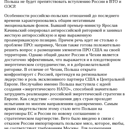
Польша не будет препятствовать вступлению России в ВТО и
ОЭСР.
Особенности российско-польских отношений до последнего
времени характеризовались общим негативным
эмоциональным фоном. Бывший премьер-министр Ярослав
Качиньский оперировал антироссийской риторикой и занимал
жесткую антироссийскую и ярко выраженную
проамериканскую позицию. Причем речь идет не столько о
проблеме ПРО: например, Чехия также готова положительно
решить вопрос о размещении элементов ПРО США на своей
территории. Однако общий диалог России и Чехии является
достаточно эффективным, что выражается и в плодотворном
энергетическом сотрудничестве, и в доброжелательной
риторике. В отличие от Чехии, Польша открыто
конфронтирует с Россией, претендуя на региональное
лидерство и роль эксклюзивного партнера США в Центральной
Европе. Неслучайно именно Польша выступила с идеей
создания «энергетического НАТО», способной значительно
затруднить реализацию российской энергетической стратегии в
Европе. Как следствие - отношения двух стран проходят
испытания по многим направлениям одновременно. Самым
ярким свидетельством этому стало вето Польши на
переговоры ЕС и России по новому соглашению о
стратегическом партнерстве. Вето было введено в связи с
отказом России импортировать польское мясо, которое, якобы,
не соответствует требованиям Москвы. Для разрешения