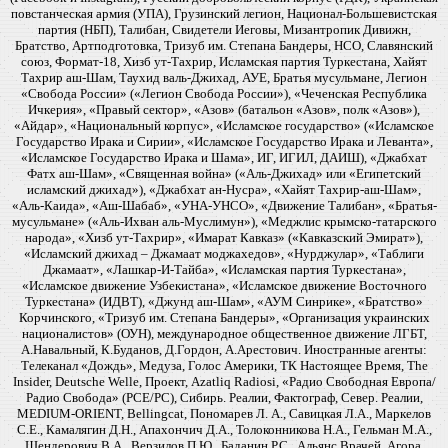
повстанческая армия (УПА), Грузинский легион, Национал-Большевистская
партия (НБП), Талибан, Свидетели Иеговы, Мизантропик Дивижн,
Братство, Артподготовка, Тризуб им. Степана Бандеры, НСО, Славянский
союз, Формат-18, Хизб ут-Тахрир, Исламская партия Туркестана, Хайят
Тахрир аш-Шам, Таухид валь-Джихад, АУЕ, Братья мусульмане, Легион
«Свобода России» («Легион Свобода России»), «Чеченская Республика
Ичкерия», «Правый сектор», «Азов» (батальон «Азов», полк «Азов»),
«Айдар», «Национальный корпус», «Исламское государство» («Исламское
Государство Ирака и Сирии», «Исламское Государство Ирака и Леванта»,
«Исламское Государство Ирака и Шама», ИГ, ИГИЛ, ДАИШ), «Джабхат
Фатх аш-Шам», «Священная война» («Аль-Джихад» или «Египетский
исламский джихад»), «Джабхат ан-Нусра», «Хайят Тахрир-аш-Шам»,
«Аль-Каида», «Аш-Шабаб», «УНА-УНСО», «Движение Талибан», «Братья-
мусульмане» («Аль-Ихван аль-Муслимун»), «Меджлис крымско-татарского
народа», «Хизб ут-Тахрир», «Имарат Кавказ» («Кавказский Эмират»),
«Исламский джихад – Джамаат моджахедов», «Нурджулар», «Таблиги
Джамаат», «Лашкар-И-Тайба», «Исламская партия Туркестана»,
«Исламское движение Узбекистана», «Исламское движение Восточного
Туркестана» (ИДВТ), «Джунд аш-Шам», «АУМ Синрике», «Братство»
Корчинского, «Тризуб им. Степана Бандеры», «Организация украинских
националистов» (ОУН), международное общественное движение ЛГБТ,
А.Навальный, К.Буданов, Д.Гордон, А.Арестович. Иностранные агенты:
Телеканал «Дождь», Медуза, Голос Америки, ТК Настоящее Время, The
Insider, Deutsche Welle, Проект, Azatliq Radiosi, «Радио Свободная Европа/
Радио Свобода» (PCE/PC), Сибирь. Реалии, Фактограф, Север. Реалии,
MEDIUM-ORIENT, Bellingcat, Пономарев Л. А., Савицкая Л.А., Маркелов
С.Е., Камалягин Д.Н., Апахончич Д.А., Толоконникова Н.А., Гельман М.А.,
Шендерович В.А., Верзилов П.Ю., Баданин Р.С., Альянс Врачей, Агора,