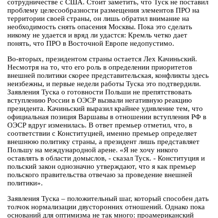
сотрудничестве с США. Стоит заметить, что Туск не поставил
проблему целесообразности размещения элементов ПРО на
территории своей страны, он лишь обратил внимание на
необходимость снять опасения Москвы. Пока это сделать
никому не удается и вряд ли удастся: Кремль четко дает
понять, что ПРО в Восточной Европе недопустимо.
Во-вторых, президентом страны остается Лех Качиньский.
Несмотря на то, что его роль в определении приоритетов
внешней политики скорее представительская, конфликты здесь
неизбежны, и первые недели работы Туска это подтвердили.
Заявления Туска о готовности Польши не препятствовать
вступлению России в ОЭСР вызвали негативную реакцию
президента. Качиньский выразил крайнее удивление тем, что
официальная позиция Варшавы в отношении вступления РФ в
ОЭСР вдруг изменилась. В ответ премьер отметил, что, в
соответствии с Конституцией, именно премьер определяет
внешнюю политику страны, а президент лишь представляет
Польшу на международной арене. «Я не хочу никого
оставлять в области домыслов, - сказал Туск. - Конституция и
польский закон однозначно утверждают, что я как премьер
польского правительства отвечаю за проведение внешней
политики».
Заявления Туска – положительный шаг, который способен дать
толчок нормализации двусторонних отношений. Однако пока
оснований для оптимизма не так много: проамериканский