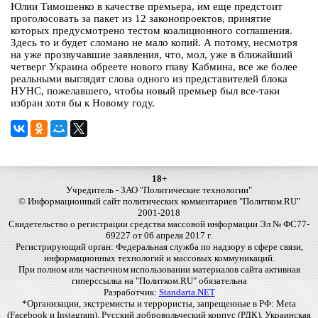
Юлии Тимошенко в качестве премьера, им еще предстоит
проголосовать за пакет из 12 законопроектов, принятие
которых предусмотрено тестом коалиционного соглашения.
Здесь то и будет сломано не мало копий. А потому, несмотря
на уже прозвучавшие заявления, что, мол, уже в ближайший
четверг Украина обреете нового главу Кабмина, все же более
реальными выглядят слова одного из представителей блока
НУНС, пожелавшего, чтобы новый премьер был все-таки
избран хотя бы к Новому году.
18+
Учредитель - ЗАО "Политические технологии"
© Информационный сайт политических комментариев "Политком.RU"
2001-2018
Свидетельство о регистрации средства массовой информации Эл № ФС77-
69227 от 06 апреля 2017 г.
Регистрирующий орган: Федеральная служба по надзору в сфере связи,
информационных технологий и массовых коммуникаций.
При полном или частичном использовании материалов сайта активная
гиперссылка на "Политком.RU" обязательна
Разработчик:
Standarta.NET
*Организации, экстремисты и террористы, запрещенные в РФ: Meta
(Facebook и Instagram), Русский добровольческий корпус (РДК), Украинская