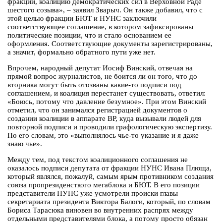
фракций, коалицию демократических сил в Верховной Раде
шестого созыва», – заявил Зварыч. Он также добавил, что с
этой целью фракции БЮТ и НУНС заключили
соответствующее соглашение, в котором зафиксированы
политические позиции, что и стало основанием ее
оформления. Соответствующие документы зарегистрированы,
а значит, формально обратного пути уже нет.
Впрочем, народный депутат Иосиф Винский, отвечая на
прямой вопрос журналистов, не боится ли он того, что до
вторника могут быть отозваны какие-то подписи под
соглашением, и коалиция перестанет существовать, ответил:
«Боюсь, потому что давление безумное». При этом Винский
отметил, что он занимался регистрацией документов о
создании коалиции в аппарате ВР, куда вызывали людей для
повторной подписи и проводили графологическую экспертизу.
По его словам, это «выполнялось чье-то указание и я даже
знаю чье».
Между тем, под текстом коалиционного соглашения не
оказалось подписи депутата от фракции НУНС Ивана Плюща,
который являлся, пожалуй, самым ярым противником создания
союза пропрезиденсткого мегаблока и БЮТ. В его позиции
представители НУНС уже усмотрели происки главы
секретариата президента Виктора Балоги, который, по словам
Бориса Тарасюка виновен во внутренних распрях между
отдельными представителями блока, а потому просто обязан