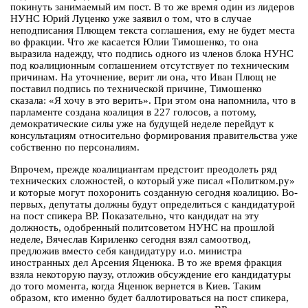
покинуть занимаемый им пост. В то же время один из лидеров
НУНС Юрий Луценко уже заявил о том, что в случае
неподписания Плющем текста соглашения, ему не будет места
во фракции. Что же касается Юлии Тимошенко, то она
выразила надежду, что подпись одного из членов блока НУНС
под коалиционным соглашением отсутствует по техническим
причинам. На уточнение, верит ли она, что Иван Плющ не
поставил подпись по технической причине, Тимошенко
сказала: «Я хочу в это верить». При этом она напомнила, что в
парламенте создана коалиция в 227 голосов, а потому,
демократические силы уже на будущей неделе перейдут к
консультациям относительно формирования правительства уже
собственно по персоналиям.
Впрочем, прежде коалициантам предстоит преодолеть ряд
технических сложностей, о который уже писал «Политком.ру»
и которые могут похоронить созданную сегодня коалицию. Во-
первых, депутаты должны будут определиться с кандидатурой
на пост спикера ВР. Показательно, что кандидат на эту
должность, одобренный политсоветом НУНС на прошлой
неделе, Вячеслав Кириленко сегодня взял самоотвод,
предложив вместо себя кандидатуру и.о. министра
иностранных дел Арсения Яценюка. В то же время фракция
взяла некоторую паузу, отложив обсуждение его кандидатуры
до того момента, когда Яценюк вернется в Киев. Таким
образом, кто именно будет баллотироваться на пост спикера,