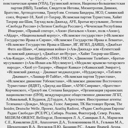
повстанческая армия (УПА), Грузинский легион, Национал-Большевистская
партия (НБП), Талибан, Свидетели Иеговы, Мизантропик Дивижн,
Братство, Артподготовка, Тризуб им. Степана Бандеры, НСО, Славянский
союз, Формат-18, Хизб ут-Тахрир, Исламская партия Туркестана, Хайят
Тахрир аш-Шам, Таухид валь-Джихад, АУЕ, Братья мусульмане, Легион
«Свобода России» («Легион Свобода России»), «Чеченская Республика
Ичкерия», «Правый сектор», «Азов» (батальон «Азов», полк «Азов»),
«Айдар», «Национальный корпус», «Исламское государство» («Исламское
Государство Ирака и Сирии», «Исламское Государство Ирака и Леванта»,
«Исламское Государство Ирака и Шама», ИГ, ИГИЛ, ДАИШ), «Джабхат
Фатх аш-Шам», «Священная война» («Аль-Джихад» или «Египетский
исламский джихад»), «Джабхат ан-Нусра», «Хайят Тахрир-аш-Шам»,
«Аль-Каида», «Аш-Шабаб», «УНА-УНСО», «Движение Талибан», «Братья-
мусульмане» («Аль-Ихван аль-Муслимун»), «Меджлис крымско-татарского
народа», «Хизб ут-Тахрир», «Имарат Кавказ» («Кавказский Эмират»),
«Исламский джихад – Джамаат моджахедов», «Нурджулар», «Таблиги
Джамаат», «Лашкар-И-Тайба», «Исламская партия Туркестана»,
«Исламское движение Узбекистана», «Исламское движение Восточного
Туркестана» (ИДВТ), «Джунд аш-Шам», «АУМ Синрике», «Братство»
Корчинского, «Тризуб им. Степана Бандеры», «Организация украинских
националистов» (ОУН), международное общественное движение ЛГБТ,
А.Навальный, К.Буданов, Д.Гордон, А.Арестович. Иностранные агенты:
Телеканал «Дождь», Медуза, Голос Америки, ТК Настоящее Время, The
Insider, Deutsche Welle, Проект, Azatliq Radiosi, «Радио Свободная Европа/
Радио Свобода» (PCE/PC), Сибирь. Реалии, Фактограф, Север. Реалии,
MEDIUM-ORIENT, Bellingcat, Пономарев Л. А., Савицкая Л.А., Маркелов
С.Е., Камалягин Д.Н., Апахончич Д.А., Толоконникова Н.А., Гельман М.А.,
Шендерович В.А., Верзилов П.Ю., Баданин Р.С., Альянс Врачей, Агора,