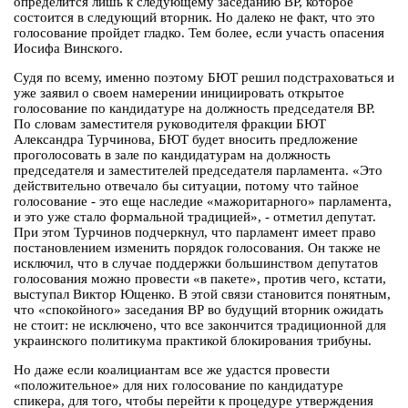
определится лишь к следующему заседанию ВР, которое
состоится в следующий вторник. Но далеко не факт, что это
голосование пройдет гладко. Тем более, если участь опасения
Иосифа Винского.
Судя по всему, именно поэтому БЮТ решил подстраховаться и
уже заявил о своем намерении инициировать открытое
голосование по кандидатуре на должность председателя ВР.
По словам заместителя руководителя фракции БЮТ
Александра Турчинова, БЮТ будет вносить предложение
проголосовать в зале по кандидатурам на должность
председателя и заместителей председателя парламента. «Это
действительно отвечало бы ситуации, потому что тайное
голосование - это еще наследие «мажоритарного» парламента,
и это уже стало формальной традицией», - отметил депутат.
При этом Турчинов подчеркнул, что парламент имеет право
постановлением изменить порядок голосования. Он также не
исключил, что в случае поддержки большинством депутатов
голосования можно провести «в пакете», против чего, кстати,
выступал Виктор Ющенко. В этой связи становится понятным,
что «спокойного» заседания ВР во будущий вторник ожидать
не стоит: не исключено, что все закончится традиционной для
украинского политикума практикой блокирования трибуны.
Но даже если коалициантам все же удастся провести
«положительное» для них голосование по кандидатуре
спикера, для того, чтобы перейти к процедуре утверждения