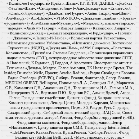
«Исламское Государство Ирака и Шама», ИГ, ИГИЛ, ДАИШ), «Джабхат
Фатх аш-Шам», «Священная война» («Аль-Джихад» или «Египетский
исламский джихад»), «Джабхат ан-Нусра», «Хайят Тахрир-аш-Шам»,
«Аль-Каида», «Аш-Шабаб», «УНА-УНСО», «Движение Талибан», «Братья-
мусульмане» («Аль-Ихван аль-Муслимун»), «Меджлис крымско-татарского
народа», «Хизб ут-Тахрир», «Имарат Кавказ» («Кавказский Эмират»),
«Исламский джихад – Джамаат моджахедов», «Нурджулар», «Таблиги
Джамаат», «Лашкар-И-Тайба», «Исламская партия Туркестана»,
«Исламское движение Узбекистана», «Исламское движение Восточного
Туркестана» (ИДВТ), «Джунд аш-Шам», «АУМ Синрике», «Братство»
Корчинского, «Тризуб им. Степана Бандеры», «Организация украинских
националистов» (ОУН), международное общественное движение ЛГБТ,
А.Навальный, К.Буданов, Д.Гордон, А.Арестович. Иностранные агенты:
Телеканал «Дождь», Медуза, Голос Америки, ТК Настоящее Время, The
Insider, Deutsche Welle, Проект, Azatliq Radiosi, «Радио Свободная Европа/
Радио Свобода» (PCE/PC), Сибирь. Реалии, Фактограф, Север. Реалии,
MEDIUM-ORIENT, Bellingcat, Пономарев Л. А., Савицкая Л.А., Маркелов
С.Е., Камалягин Д.Н., Апахончич Д.А., Толоконникова Н.А., Гельман М.А.,
Шендерович В.А., Верзилов П.Ю., Баданин Р.С., Альянс Врачей, Агора,
Голос, Гражданское содействие, Династия (фонд), За права человека,
Комитет против пыток, Левада-Центр, Молодая Карелия, Московская
школа гражданского просвещения, Пермь-36, Ракурс, Русь Сидящая,
Сахаровский центр, Сибирский экологический центр, ИАЦ Сова, Союз
комитетов солдатских матерей России, Фонд борьбы с коррупцией (ФБК),
Фонд защиты гласности, Фонд свободы информации, Центр
«Насилию.нет», Центр защиты прав СМИ, Transparency International,
«Idel.Реалии», Кавказ.Реалии, Крым.Реалии, "Сибирь.Реалии", Фонд
Беллингкет (Stichting Bellingcat), «Международное историко-