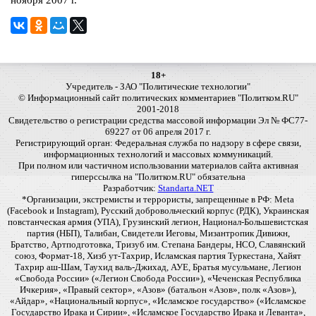
ноября 2007 г.
18+
Учредитель - ЗАО "Политические технологии"
© Информационный сайт политических комментариев "Политком.RU"
2001-2018
Свидетельство о регистрации средства массовой информации Эл № ФС77-
69227 от 06 апреля 2017 г.
Регистрирующий орган: Федеральная служба по надзору в сфере связи,
информационных технологий и массовых коммуникаций.
При полном или частичном использовании материалов сайта активная
гиперссылка на "Политком.RU" обязательна
Разработчик:
Standarta.NET
*Организации, экстремисты и террористы, запрещенные в РФ: Meta
(Facebook и Instagram), Русский добровольческий корпус (РДК), Украинская
повстанческая армия (УПА), Грузинский легион, Национал-Большевистская
партия (НБП), Талибан, Свидетели Иеговы, Мизантропик Дивижн,
Братство, Артподготовка, Тризуб им. Степана Бандеры, НСО, Славянский
союз, Формат-18, Хизб ут-Тахрир, Исламская партия Туркестана, Хайят
Тахрир аш-Шам, Таухид валь-Джихад, АУЕ, Братья мусульмане, Легион
«Свобода России» («Легион Свобода России»), «Чеченская Республика
Ичкерия», «Правый сектор», «Азов» (батальон «Азов», полк «Азов»),
«Айдар», «Национальный корпус», «Исламское государство» («Исламское
Государство Ирака и Сирии», «Исламское Государство Ирака и Леванта»,