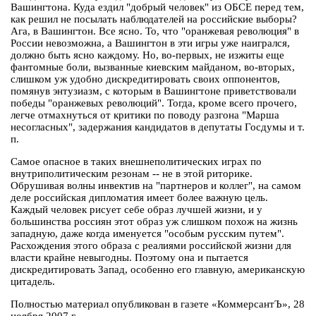
Вашингтона. Куда ездил "добрый человек" из ОБСЕ перед тем,
как решил не посылать наблюдателей на российские выборы?
Ага, в Вашингтон. Все ясно. То, что "оранжевая революция" в
России невозможна, а Вашингтон в эти игры уже наигрался,
должно быть ясно каждому. Но, во-первых, не изжиты еще
фантомные боли, вызванные киевским майданом, во-вторых,
слишком уж удобно дискредитировать своих оппонентов,
помянув энтузиазм, с которым в Вашингтоне приветствовали
победы "оранжевых революций". Тогда, кроме всего прочего,
легче отмахнуться от критики по поводу разгона "Марша
несогласных", задержания кандидатов в депутаты Госдумы и т.
п.
Самое опасное в таких внешнеполитических играх по
внутриполитическим резонам -- не в этой риторике.
Обрушивая волны инвектив на "партнеров и коллег", на самом
деле российская дипломатия имеет более важную цель.
Каждый человек рисует себе образ лучшей жизни, и у
большинства россиян этот образ уж слишком похож на жизнь
западную, даже когда именуется "особым русским путем".
Расхождения этого образа с реалиями российской жизни для
власти крайне невыгодны. Поэтому она и пытается
дискредитировать Запад, особенно его главную, американскую
цитадель.
Полностью материал опубликован в газете «КоммерсантЪ», 28