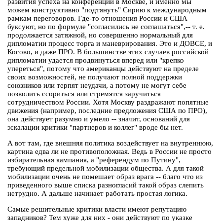
развития успеха на конференции в Москве, и именно мы
можем конструктивно "подтянуть" Сирию к международным
рамкам переговоров. Где-то отношения России и США
буксуют, но по формуле "согласились не соглашаться",-- т. е.
продолжается затяжной, но совершенно нормальный для
дипломатии процесс торга и маневрирования. Это и ДОВСЕ, и
Косово, и даже ПРО. В большинстве этих случаев российской
дипломатии удается продвинуться вперед или "крепко
упереться", потому что американцы действуют на пределе
своих возможностей, не получают полной поддержки
союзников или терпят неудачи, а потому не могут себе
позволить ссориться или стремятся заручиться
сотрудничеством России. Хотя Москву раздражают попятные
движения (например, последние предложения США по ПРО),
она действует разумно и умело -- значит, оснований для
эскалации критики "партнеров и коллег" вроде бы нет.
А вот там, где внешняя политика воздействует на внутреннюю,
картина едва ли не противоположная. Ведь в России не просто
избирательная кампания, а "референдум по Путину",
требующий предельной мобилизации общества. А для такой
мобилизации очень не помешает образ врага -- благо что из
приведенного выше списка разногласий такой образ слепить
нетрудно. А дальше начинает работать простая логика.
Самые решительные критики власти имеют репутацию
западников? Тем хуже для них - они действуют по указке