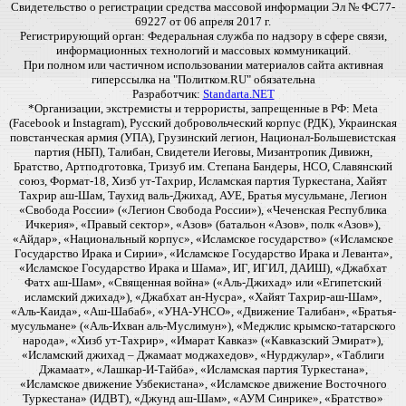
Свидетельство о регистрации средства массовой информации Эл № ФС77-
69227 от 06 апреля 2017 г.
Регистрирующий орган: Федеральная служба по надзору в сфере связи,
информационных технологий и массовых коммуникаций.
При полном или частичном использовании материалов сайта активная
гиперссылка на "Политком.RU" обязательна
Разработчик:
Standarta.NET
*Организации, экстремисты и террористы, запрещенные в РФ: Meta
(Facebook и Instagram), Русский добровольческий корпус (РДК), Украинская
повстанческая армия (УПА), Грузинский легион, Национал-Большевистская
партия (НБП), Талибан, Свидетели Иеговы, Мизантропик Дивижн,
Братство, Артподготовка, Тризуб им. Степана Бандеры, НСО, Славянский
союз, Формат-18, Хизб ут-Тахрир, Исламская партия Туркестана, Хайят
Тахрир аш-Шам, Таухид валь-Джихад, АУЕ, Братья мусульмане, Легион
«Свобода России» («Легион Свобода России»), «Чеченская Республика
Ичкерия», «Правый сектор», «Азов» (батальон «Азов», полк «Азов»),
«Айдар», «Национальный корпус», «Исламское государство» («Исламское
Государство Ирака и Сирии», «Исламское Государство Ирака и Леванта»,
«Исламское Государство Ирака и Шама», ИГ, ИГИЛ, ДАИШ), «Джабхат
Фатх аш-Шам», «Священная война» («Аль-Джихад» или «Египетский
исламский джихад»), «Джабхат ан-Нусра», «Хайят Тахрир-аш-Шам»,
«Аль-Каида», «Аш-Шабаб», «УНА-УНСО», «Движение Талибан», «Братья-
мусульмане» («Аль-Ихван аль-Муслимун»), «Меджлис крымско-татарского
народа», «Хизб ут-Тахрир», «Имарат Кавказ» («Кавказский Эмират»),
«Исламский джихад – Джамаат моджахедов», «Нурджулар», «Таблиги
Джамаат», «Лашкар-И-Тайба», «Исламская партия Туркестана»,
«Исламское движение Узбекистана», «Исламское движение Восточного
Туркестана» (ИДВТ), «Джунд аш-Шам», «АУМ Синрике», «Братство»