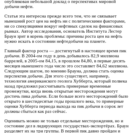
опубликован небольшой доклад о перспективах мировой
добычи нефти.
Статья эта интересна прежде всего тем, что не связывает
нынешний рост цен на нефть ни с политическими факторами,
ни со спекуляциями вокруг нефтяных сделок на финансовых
рынках. Автор исследования, основатель Института Лестер
Браун зрит в корень проблемы: причины роста цен на нефть
нужно искать в состоянии нефтедобычи на планете.
Главный фактор роста — достигнутый в настоящее время пик
добычи. В 2004-ом году в день добывалось 82,9 миллиона
баррелей, в 2005-ом 84,15, в прошлом 84,80, в первые десять
месяцев нынешнего года число это составляет 84,62 миллиона.
Следующим шагом, по мнению Брауна, должна стать оценка
перспектив добычи. Для этого существует, например,
технология американского геолога Хубберта, который полвека
назад предложил рассчитывать примерные временные
промежутки, когда вновь открытые месторождения могут
достичь пика добычи. Если больше всего месторождений было
открыто в шестидесятые годы прошлого века, то примерные
оценки Хубберта периода выхода на пик добычи в сорок лет
должны сбыться как раз сейчас.
Оценивать можно не только отдельные месторождения, но и
состояние дел в лидирующих государствах-экспортёрах. Браун
разделяет их на три группы. В первой пик давно пройден и