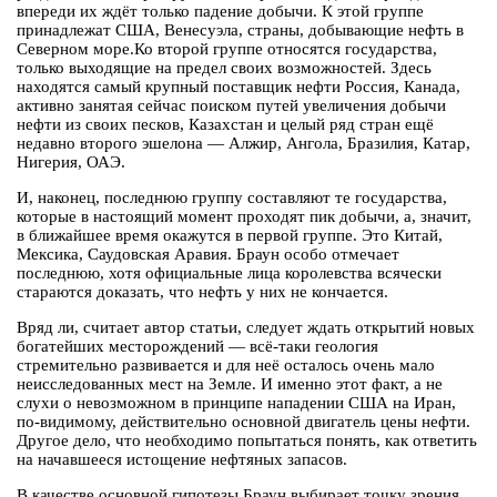
впереди их ждёт только падение добычи. К этой группе
принадлежат США, Венесуэла, страны, добывающие нефть в
Северном море.Ко второй группе относятся государства,
только выходящие на предел своих возможностей. Здесь
находятся самый крупный поставщик нефти Россия, Канада,
активно занятая сейчас поиском путей увеличения добычи
нефти из своих песков, Казахстан и целый ряд стран ещё
недавно второго эшелона — Алжир, Ангола, Бразилия, Катар,
Нигерия, ОАЭ.
И, наконец, последнюю группу составляют те государства,
которые в настоящий момент проходят пик добычи, а, значит,
в ближайшее время окажутся в первой группе. Это Китай,
Мексика, Саудовская Аравия. Браун особо отмечает
последнюю, хотя официальные лица королевства всячески
стараются доказать, что нефть у них не кончается.
Вряд ли, считает автор статьи, следует ждать открытий новых
богатейших месторождений — всё-таки геология
стремительно развивается и для неё осталось очень мало
неисследованных мест на Земле. И именно этот факт, а не
слухи о невозможном в принципе нападении США на Иран,
по-видимому, действительно основной двигатель цены нефти.
Другое дело, что необходимо попытаться понять, как ответить
на начавшееся истощение нефтяных запасов.
В качестве основной гипотезы Браун выбирает точку зрения