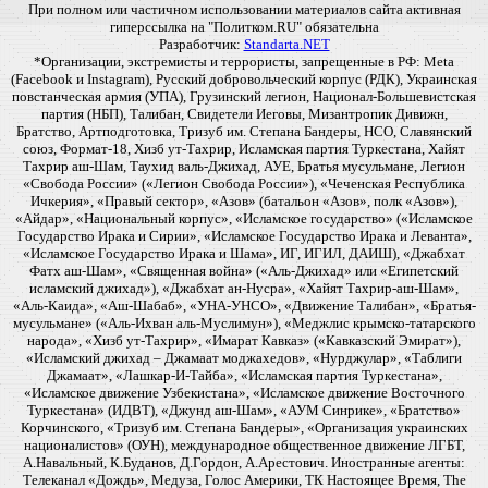
При полном или частичном использовании материалов сайта активная
гиперссылка на "Политком.RU" обязательна
Разработчик:
Standarta.NET
*Организации, экстремисты и террористы, запрещенные в РФ: Meta
(Facebook и Instagram), Русский добровольческий корпус (РДК), Украинская
повстанческая армия (УПА), Грузинский легион, Национал-Большевистская
партия (НБП), Талибан, Свидетели Иеговы, Мизантропик Дивижн,
Братство, Артподготовка, Тризуб им. Степана Бандеры, НСО, Славянский
союз, Формат-18, Хизб ут-Тахрир, Исламская партия Туркестана, Хайят
Тахрир аш-Шам, Таухид валь-Джихад, АУЕ, Братья мусульмане, Легион
«Свобода России» («Легион Свобода России»), «Чеченская Республика
Ичкерия», «Правый сектор», «Азов» (батальон «Азов», полк «Азов»),
«Айдар», «Национальный корпус», «Исламское государство» («Исламское
Государство Ирака и Сирии», «Исламское Государство Ирака и Леванта»,
«Исламское Государство Ирака и Шама», ИГ, ИГИЛ, ДАИШ), «Джабхат
Фатх аш-Шам», «Священная война» («Аль-Джихад» или «Египетский
исламский джихад»), «Джабхат ан-Нусра», «Хайят Тахрир-аш-Шам»,
«Аль-Каида», «Аш-Шабаб», «УНА-УНСО», «Движение Талибан», «Братья-
мусульмане» («Аль-Ихван аль-Муслимун»), «Меджлис крымско-татарского
народа», «Хизб ут-Тахрир», «Имарат Кавказ» («Кавказский Эмират»),
«Исламский джихад – Джамаат моджахедов», «Нурджулар», «Таблиги
Джамаат», «Лашкар-И-Тайба», «Исламская партия Туркестана»,
«Исламское движение Узбекистана», «Исламское движение Восточного
Туркестана» (ИДВТ), «Джунд аш-Шам», «АУМ Синрике», «Братство»
Корчинского, «Тризуб им. Степана Бандеры», «Организация украинских
националистов» (ОУН), международное общественное движение ЛГБТ,
А.Навальный, К.Буданов, Д.Гордон, А.Арестович. Иностранные агенты:
Телеканал «Дождь», Медуза, Голос Америки, ТК Настоящее Время, The