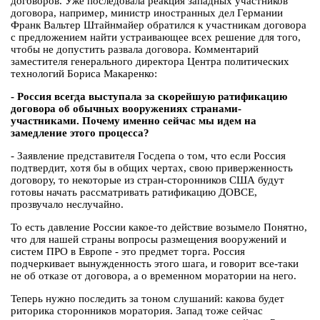
договоров. Уже последовала реакция западных участников
договора, например, министр иностранных дел Германии
Франк Вальтер Штайнмайер обратился к участникам договора
с предложением найти устраивающее всех решение для того,
чтобы не допустить развала договора. Комментарий
заместителя генерального директора Центра политических
технологий Бориса Макаренко:
- Россия всегда выступала за скорейшую ратификацию
договора об обычных вооружениях странами-
участниками. Почему именно сейчас мы идем на
замедление этого процесса?
- Заявление представителя Госдепа о том, что если Россия
подтвердит, хотя бы в общих чертах, свою приверженность
договору, то некоторые из стран-сторонников США будут
готовы начать рассматривать ратификацию ДОВСЕ,
прозвучало неслучайно.
То есть давление России какое-то действие возымело Понятно,
что для нашей страны вопросы размещения вооружений и
систем ПРО в Европе - это предмет торга. Россия
подчеркивает вынужденность этого шага, и говорит все-таки
не об отказе от договора, а о временном моратории на него.
Теперь нужно последить за тоном слушаний: какова будет
риторика сторонников моратория. Запад тоже сейчас