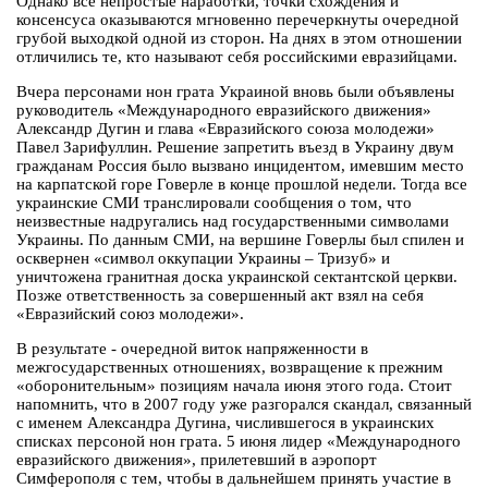
Однако все непростые наработки, точки схождения и
консенсуса оказываются мгновенно перечеркнуты очередной
грубой выходкой одной из сторон. На днях в этом отношении
отличились те, кто называют себя российскими евразийцами.
Вчера персонами нон грата Украиной вновь были объявлены
руководитель «Международного евразийского движения»
Александр Дугин и глава «Евразийского союза молодежи»
Павел Зарифуллин. Решение запретить въезд в Украину двум
гражданам Россия было вызвано инцидентом, имевшим место
на карпатской горе Говерле в конце прошлой недели. Тогда все
украинские СМИ транслировали сообщения о том, что
неизвестные надругались над государственными символами
Украины. По данным СМИ, на вершине Говерлы был спилен и
осквернен «символ оккупации Украины – Тризуб» и
уничтожена гранитная доска украинской сектантской церкви.
Позже ответственность за совершенный акт взял на себя
«Евразийский союз молодежи».
В результате - очередной виток напряженности в
межгосударственных отношениях, возвращение к прежним
«оборонительным» позициям начала июня этого года. Стоит
напомнить, что в 2007 году уже разгорался скандал, связанный
с именем Александра Дугина, числившегося в украинских
списках персоной нон грата. 5 июня лидер «Международного
евразийского движения», прилетевший в аэропорт
Симферополя с тем, чтобы в дальнейшем принять участие в