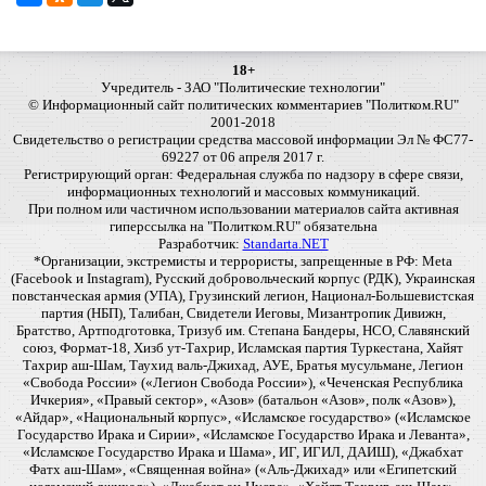
18+
Учредитель - ЗАО "Политические технологии"
© Информационный сайт политических комментариев "Политком.RU"
2001-2018
Свидетельство о регистрации средства массовой информации Эл № ФС77-
69227 от 06 апреля 2017 г.
Регистрирующий орган: Федеральная служба по надзору в сфере связи,
информационных технологий и массовых коммуникаций.
При полном или частичном использовании материалов сайта активная
гиперссылка на "Политком.RU" обязательна
Разработчик:
Standarta.NET
*Организации, экстремисты и террористы, запрещенные в РФ: Meta
(Facebook и Instagram), Русский добровольческий корпус (РДК), Украинская
повстанческая армия (УПА), Грузинский легион, Национал-Большевистская
партия (НБП), Талибан, Свидетели Иеговы, Мизантропик Дивижн,
Братство, Артподготовка, Тризуб им. Степана Бандеры, НСО, Славянский
союз, Формат-18, Хизб ут-Тахрир, Исламская партия Туркестана, Хайят
Тахрир аш-Шам, Таухид валь-Джихад, АУЕ, Братья мусульмане, Легион
«Свобода России» («Легион Свобода России»), «Чеченская Республика
Ичкерия», «Правый сектор», «Азов» (батальон «Азов», полк «Азов»),
«Айдар», «Национальный корпус», «Исламское государство» («Исламское
Государство Ирака и Сирии», «Исламское Государство Ирака и Леванта»,
«Исламское Государство Ирака и Шама», ИГ, ИГИЛ, ДАИШ), «Джабхат
Фатх аш-Шам», «Священная война» («Аль-Джихад» или «Египетский