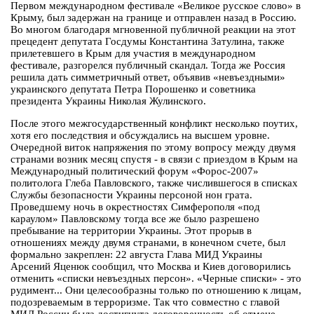
Первом международном фестивале «Великое русское слово» в
Крыму, был задержан на границе и отправлен назад в Россию.
Во многом благодаря мгновенной публичной реакции на этот
прецедент депутата Госдумы Константина Затулина, также
прилетевшего в Крым для участия в международном
фестивале, разгорелся публичный скандал. Тогда же Россия
решила дать симметричный ответ, объявив «невъездными»
украинского депутата Петра Порошенко и советника
президента Украины Николая Жулинского.
После этого межгосударственный конфликт несколько поутих,
хотя его последствия и обсуждались на высшем уровне.
Очередной виток напряжения по этому вопросу между двумя
странами возник месяц спустя - в связи с приездом в Крым на
Международный политический форум «Форос-2007»
политолога Глеба Павловского, также числившегося в списках
Службы безопасности Украины персоной нон грата.
Проведшему ночь в окрестностях Симферополя «под
караулом» Павловскому тогда все же было разрешено
пребывание на территории Украины. Этот прорыв в
отношениях между двумя странами, в конечном счете, был
формально закреплен: 22 августа Глава МИД Украины
Арсений Яценюк сообщил, что Москва и Киев договорились
отменить «списки невъездных персон». «Черные списки» - это
рудимент... Они целесообразны только по отношению к лицам,
подозреваемым в терроризме. Так что совместно с главой