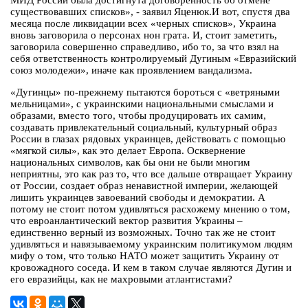
МИД России была достигнута договоренность об отмене
существовавших списков», - заявил Яценюк.И вот, спустя два
месяца после ликвидации всех «черных списков», Украина
вновь заговорила о персонах нон грата. И, стоит заметить,
заговорила совершенно справедливо, ибо то, за что взял на
себя ответственность контролируемый Дугиным «Евразийский
союз молодежи», иначе как проявлением вандализма.
«Дугинцы» по-прежнему пытаются бороться с «ветряными
мельницами», с украинскими национальными смыслами и
образами, вместо того, чтобы продуцировать их самим,
создавать привлекательный социальный, культурный образ
России в глазах рядовых украинцев, действовать с помощью
«мягкой силы», как это делает Европа. Осквернение
национальных символов, как бы они не были многим
неприятны, это как раз то, что все дальше отвращает Украину
от России, создает образ ненавистной империи, желающей
лишить украинцев завоеваний свободы и демократии. А
потому не стоит потом удивляться расхожему мнению о том,
что евроанлантический вектор развития Украины –
единственно верный из возможных. Точно так же не стоит
удивляться и навязываемому украинским политикумом людям
мифу о том, что только НАТО может защитить Украину от
кровожадного соседа. И кем в таком случае являются Дугин и
его евразийцы, как не махровыми атлантистами?