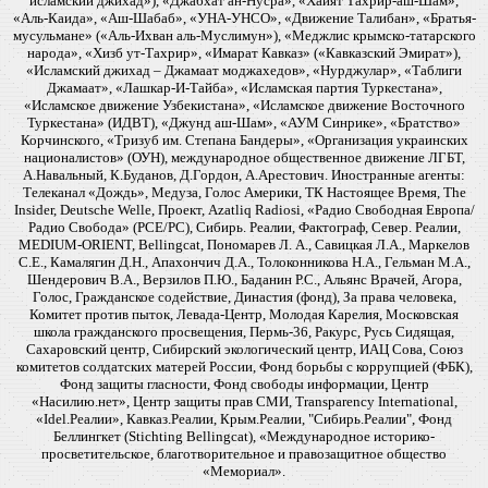
исламский джихад»), «Джабхат ан-Нусра», «Хайят Тахрир-аш-Шам»,
«Аль-Каида», «Аш-Шабаб», «УНА-УНСО», «Движение Талибан», «Братья-
мусульмане» («Аль-Ихван аль-Муслимун»), «Меджлис крымско-татарского
народа», «Хизб ут-Тахрир», «Имарат Кавказ» («Кавказский Эмират»),
«Исламский джихад – Джамаат моджахедов», «Нурджулар», «Таблиги
Джамаат», «Лашкар-И-Тайба», «Исламская партия Туркестана»,
«Исламское движение Узбекистана», «Исламское движение Восточного
Туркестана» (ИДВТ), «Джунд аш-Шам», «АУМ Синрике», «Братство»
Корчинского, «Тризуб им. Степана Бандеры», «Организация украинских
националистов» (ОУН), международное общественное движение ЛГБТ,
А.Навальный, К.Буданов, Д.Гордон, А.Арестович. Иностранные агенты:
Телеканал «Дождь», Медуза, Голос Америки, ТК Настоящее Время, The
Insider, Deutsche Welle, Проект, Azatliq Radiosi, «Радио Свободная Европа/
Радио Свобода» (PCE/PC), Сибирь. Реалии, Фактограф, Север. Реалии,
MEDIUM-ORIENT, Bellingcat, Пономарев Л. А., Савицкая Л.А., Маркелов
С.Е., Камалягин Д.Н., Апахончич Д.А., Толоконникова Н.А., Гельман М.А.,
Шендерович В.А., Верзилов П.Ю., Баданин Р.С., Альянс Врачей, Агора,
Голос, Гражданское содействие, Династия (фонд), За права человека,
Комитет против пыток, Левада-Центр, Молодая Карелия, Московская
школа гражданского просвещения, Пермь-36, Ракурс, Русь Сидящая,
Сахаровский центр, Сибирский экологический центр, ИАЦ Сова, Союз
комитетов солдатских матерей России, Фонд борьбы с коррупцией (ФБК),
Фонд защиты гласности, Фонд свободы информации, Центр
«Насилию.нет», Центр защиты прав СМИ, Transparency International,
«Idel.Реалии», Кавказ.Реалии, Крым.Реалии, "Сибирь.Реалии", Фонд
Беллингкет (Stichting Bellingcat), «Международное историко-
просветительское, благотворительное и правозащитное общество
«Мемориал».