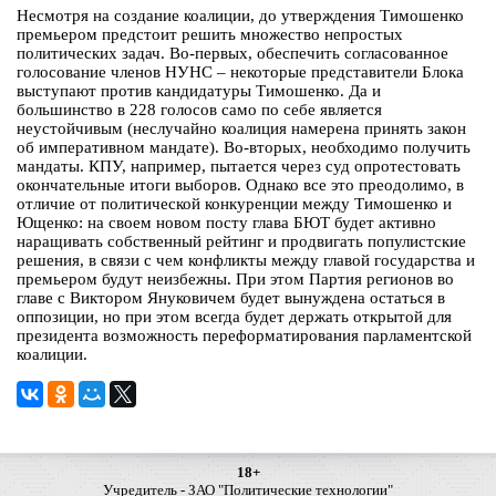
Несмотря на создание коалиции, до утверждения Тимошенко
премьером предстоит решить множество непростых
политических задач. Во-первых, обеспечить согласованное
голосование членов НУНС – некоторые представители Блока
выступают против кандидатуры Тимошенко. Да и
большинство в 228 голосов само по себе является
неустойчивым (неслучайно коалиция намерена принять закон
об императивном мандате). Во-вторых, необходимо получить
мандаты. КПУ, например, пытается через суд опротестовать
окончательные итоги выборов. Однако все это преодолимо, в
отличие от политической конкуренции между Тимошенко и
Ющенко: на своем новом посту глава БЮТ будет активно
наращивать собственный рейтинг и продвигать популистские
решения, в связи с чем конфликты между главой государства и
премьером будут неизбежны. При этом Партия регионов во
главе с Виктором Януковичем будет вынуждена остаться в
оппозиции, но при этом всегда будет держать открытой для
президента возможность переформатирования парламентской
коалиции.
18+
Учредитель - ЗАО "Политические технологии"