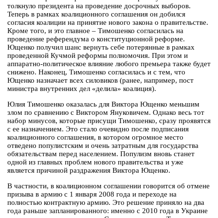
толкнуло президента на проведение досрочных выборов.
Теперь в рамках коалиционного соглашения он добился
согласия коалиции на принятие нового закона о правительстве.
Кроме того, и это главное – Тимошенко согласилась на
проведение референдума о конституционной реформе.
Ющенко получил шанс вернуть себе потерянные в рамках
проведенной Кучмой реформы полномочия. При этом и
аппаратно-политическое влияние любого премьера также будет
снижено. Наконец, Тимошенко согласилась и с тем, что
Ющенко назначает всех силовиков (ранее, например, пост
министра внутренних дел «делила» коалиция).
Юлия Тимошенко оказалась для Виктора Ющенко меньшим
злом по сравнению с Виктором Януковичем. Однако весь тот
набор минусов, которые присущи Тимошенко, сразу проявятся
с ее назначением. Это стало очевидно после подписания
коалиционного соглашения, в котором огромное место
отведено популистским и очень затратным для государства
обязательствам перед населением. Популизм вновь станет
одной из главных проблем нового правительства и уже
является причиной раздражения Виктора Ющенко.
В частности, в коалиционном соглашении говорится об отмене
призыва в армию с 1 января 2008 года и переходе на
полностью контрактную армию. Это решение приняло на два
года раньше запланированного: именно с 2010 года в Украине