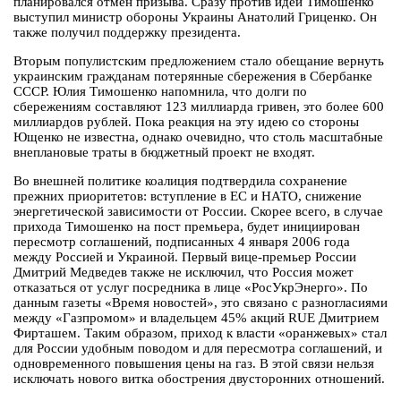
планировался отмен призыва. Сразу против идеи Тимошенко
выступил министр обороны Украины Анатолий Гриценко. Он
также получил поддержку президента.
Вторым популистским предложением стало обещание вернуть
украинским гражданам потерянные сбережения в Сбербанке
СССР. Юлия Тимошенко напомнила, что долги по
сбережениям составляют 123 миллиарда гривен, это более 600
миллиардов рублей. Пока реакция на эту идею со стороны
Ющенко не известна, однако очевидно, что столь масштабные
внеплановые траты в бюджетный проект не входят.
Во внешней политике коалиция подтвердила сохранение
прежних приоритетов: вступление в ЕС и НАТО, снижение
энергетической зависимости от России. Скорее всего, в случае
прихода Тимошенко на пост премьера, будет инициирован
пересмотр соглашений, подписанных 4 января 2006 года
между Россией и Украиной. Первый вице-премьер России
Дмитрий Медведев также не исключил, что Россия может
отказаться от услуг посредника в лице «РосУкрЭнерго». По
данным газеты «Время новостей», это связано с разногласиями
между «Газпромом» и владельцем 45% акций RUE Дмитрием
Фирташем. Таким образом, приход к власти «оранжевых» стал
для России удобным поводом и для пересмотра соглашений, и
одновременного повышения цены на газ. В этой связи нельзя
исключать нового витка обострения двусторонних отношений.