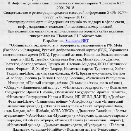
© Информационный сайт политических комментариев "Политком.RU"
2001-2018
Свидетельство о регистрации средства массовой информации Эл № ФС77-
69227 от 06 апреля 2017 г.
Регистрирующий орган: Федеральная служба по надзору в сфере связи,
информационных технологий и массовых коммуникаций.
При полном или частичном использовании материалов сайта активная
гиперссылка на "Политком.RU" обязательна
Разработчик:
Standarta.NET
*Организации, экстремисты и террористы, запрещенные в РФ: Meta
(Facebook и Instagram), Русский добровольческий корпус (РДК), Украинская
повстанческая армия (УПА), Грузинский легион, Национал-Большевистская
партия (НБП), Талибан, Свидетели Иеговы, Мизантропик Дивижн,
Братство, Артподготовка, Тризуб им. Степана Бандеры, НСО, Славянский
союз, Формат-18, Хизб ут-Тахрир, Исламская партия Туркестана, Хайят
Тахрир аш-Шам, Таухид валь-Джихад, АУЕ, Братья мусульмане, Легион
«Свобода России» («Легион Свобода России»), «Чеченская Республика
Ичкерия», «Правый сектор», «Азов» (батальон «Азов», полк «Азов»),
«Айдар», «Национальный корпус», «Исламское государство» («Исламское
Государство Ирака и Сирии», «Исламское Государство Ирака и Леванта»,
«Исламское Государство Ирака и Шама», ИГ, ИГИЛ, ДАИШ), «Джабхат
Фатх аш-Шам», «Священная война» («Аль-Джихад» или «Египетский
исламский джихад»), «Джабхат ан-Нусра», «Хайят Тахрир-аш-Шам»,
«Аль-Каида», «Аш-Шабаб», «УНА-УНСО», «Движение Талибан», «Братья-
мусульмане» («Аль-Ихван аль-Муслимун»), «Меджлис крымско-татарского
народа», «Хизб ут-Тахрир», «Имарат Кавказ» («Кавказский Эмират»),
«Исламский джихад – Джамаат моджахедов», «Нурджулар», «Таблиги
Джамаат», «Лашкар-И-Тайба», «Исламская партия Туркестана»,