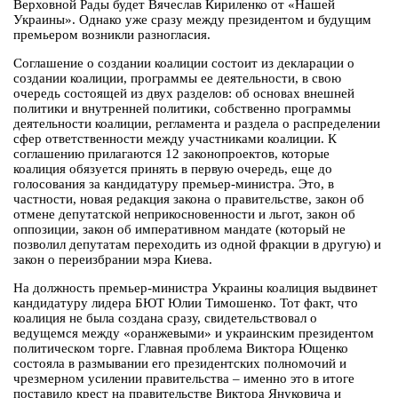
Верховной Рады будет Вячеслав Кириленко от «Нашей
Украины». Однако уже сразу между президентом и будущим
премьером возникли разногласия.
Соглашение о создании коалиции состоит из декларации о
создании коалиции, программы ее деятельности, в свою
очередь состоящей из двух разделов: об основах внешней
политики и внутренней политики, собственно программы
деятельности коалиции, регламента и раздела о распределении
сфер ответственности между участниками коалиции. К
соглашению прилагаются 12 законопроектов, которые
коалиция обязуется принять в первую очередь, еще до
голосования за кандидатуру премьер-министра. Это, в
частности, новая редакция закона о правительстве, закон об
отмене депутатской неприкосновенности и льгот, закон об
оппозиции, закон об императивном мандате (который не
позволил депутатам переходить из одной фракции в другую) и
закон о переизбрании мэра Киева.
На должность премьер-министра Украины коалиция выдвинет
кандидатуру лидера БЮТ Юлии Тимошенко. Тот факт, что
коалиция не была создана сразу, свидетельствовал о
ведущемся между «оранжевыми» и украинским президентом
политическом торге. Главная проблема Виктора Ющенко
состояла в размывании его президентских полномочий и
чрезмерном усилении правительства – именно это в итоге
поставило крест на правительстве Виктора Януковича и