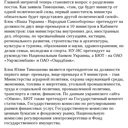
Главной интригой теперь становится вопрос о разделении
постов. Как заявила Тимошенко, «там, где будет министр от
одной политической силы, первый заместитель министра
обязательно будет представлен другой политической силой».
Блок «Наша Украина - Народная Самооборона» претендует на
должности двух вице-премьеров и 10 министров в Кабинете
министров: глав министерства внутренних дел, иностранных
дел, обороны, по чрезвычайным ситуациям, юстиции,
регионального развития, строительства и архитектуры,
культуры и туризма, образования и науки, здравоохранения, по
делам семьи, молодежи и спорта. НУ-НС претендует на
руководство Национальным банком Украины, а БЮТ - на ОАО
«Укрэксимбанк» и ОАО «Ощадбанк».
Блок Юлии Тимошенко является претендентом на должности
первого вице- премьера, вице-премьера и 9 министров – глав
Министерства аграрной политики, охраны окружающей среды,
экономики, топлива и энергетики, угольной промышленности,
труда и социальной политики, промышленной политики,
транспорта и связи, финансов. По данным украинского сайта
«Обком», БЮТ также претендует на Государственный комитет
статистики, Государственную комиссию по регулированию
рынков финансовых услуг, Государственную комиссию по
ценным бумагам и фондовому рынку, Национальную
комиссию регулирования электроэнергетики и Фонд
государственного имущества.