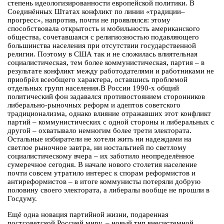
степень идеологизированности европейской политики. В
Соединённых Штатах конфликт по линии «традиции–
прогресс», напротив, почти не проявлялся: этому
способствовала открытость и мобильность американского
общества, сочетавшаяся с религиозностью подавляющего
большинства населения при отсутствии государственной
религии. Поэтому в США так и не сложилась влиятельная
социалистическая, тем более коммунистическая, партия – в
результате конфликт между работодателями и работниками не
приобрёл всеобщего характера, оставшись проблемой
отдельных групп населения.В России 1990-х общий
политический фон задавался противостоянием сторонников
либерально-рыночных реформ и адептов советского
традиционализма, однако влияние отражавших этот конфликт
партий – коммунистических с одной стороны и либеральных с
другой – охватывало немногим более трети электората.
Остальные избиратели не хотели жить ни надеждами на
светлое рыночное завтра, ни ностальгией по светлому
социалистическому вчера – их заботило неопределённое
сумеречное сегодня. В начале нового столетия население
почти совсем утратило интерес к спорам реформистов и
антиреформистов – в итоге коммунисты потеряли добрую
половину своего электората, а либералы вообще не прошли в
Госдуму.
Ещё одна новация партийной жизни, подаренная
постсоветской Россией миру, – новый тип внесистемной