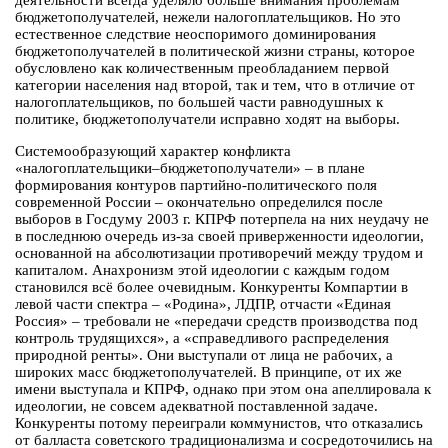
деятельности всегда уделяло больше внимания проблемам
бюджетополучателей, нежели налогоплательщиков. Но это
естественное следствие неоспоримого доминирования
бюджетополучателей в политической жизни страны, которое
обусловлено как количественным преобладанием первой
категории населения над второй, так и тем, что в отличие от
налогоплательщиков, по большей части равнодушных к
политике, бюджетополучатели исправно ходят на выборы.
Системообразующий характер конфликта
«налогоплательщики–бюджетополучатели» – в плане
формирования контуров партийно-политического поля
современной России – окончательно определился после
выборов в Госдуму 2003 г. КПРФ потерпела на них неудачу не
в последнюю очередь из-за своей приверженности идеологии,
основанной на абсолютизации противоречий между трудом и
капиталом. Анахронизм этой идеологии с каждым годом
становился всё более очевидным. Конкуренты Компартии в
левой части спектра – «Родина», ЛДПР, отчасти «Единая
Россия» – требовали не «передачи средств производства под
контроль трудящихся», а «справедливого распределения
природной ренты». Они выступали от лица не рабочих, а
широких масс бюджетополучателей. В принципе, от их же
имени выступала и КПРФ, однако при этом она апеллировала к
идеологии, не совсем адекватной поставленной задаче.
Конкуренты потому переиграли коммунистов, что отказались
от балласта советского традиционализма и сосредоточились на