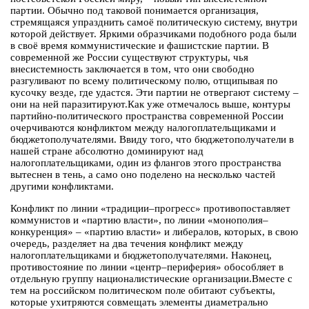
партии. Обычно под таковой понимается организация,
стремящаяся упразднить самоё политическую систему, внутри
которой действует. Яркими образчиками подобного рода были
в своё время коммунистические и фашистские партии. В
современной же России существуют структуры, чья
внесистемность заключается в том, что они свободно
разгуливают по всему политическому полю, отщипывая по
кусочку везде, где удастся. Эти партии не отвергают систему –
они на ней паразитируют.Как уже отмечалось выше, контуры
партийно-политического пространства современной России
очерчиваются конфликтом между налогоплательщиками и
бюджетополучателями. Ввиду того, что бюджетополучатели в
нашей стране абсолютно доминируют над
налогоплательщиками, один из флангов этого пространства
вытеснен в тень, а само оно поделено на несколько частей
другими конфликтами.
Конфликт по линии «традиции–прогресс» противопоставляет
коммунистов и «партию власти», по линии «монополия–
конкуренция» – «партию власти» и либералов, которых, в свою
очередь, разделяет на два течения конфликт между
налогоплательщиками и бюджетополучателями. Наконец,
противостояние по линии «центр–периферия» обособляет в
отдельную группу националистические организации.Вместе с
тем на российском политическом поле обитают субъекты,
которые ухитряются совмещать элементы диаметрально