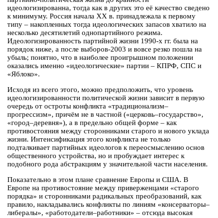
идеологизированна, тогда как в других это её качество сведено
к минимуму. Россия начала ХХ в. принадлежала к первому
типу – накопленных тогда идеологических запасов хватило на
несколько десятилетий однопартийного режима.
Идеологизированность партийной жизни 1990-х гг. была на
порядок ниже, а после выборов-2003 и вовсе резко пошла на
убыль; понятно, что в наиболее проигрышном положении
оказались именно «идеологические» партии – КПРФ, СПС и
«Яблоко».
Исходя из всего этого, можно предположить, что уровень
идеологизированности политической жизни зависит в первую
очередь от остроты конфликта «традиционализм–
прогрессизм», причём не в частной («церковь–государство»,
«город–деревня»), а в предельно общей форме – как
противостояния между сторонниками старого и нового уклада
жизни. Интенсификация этого конфликта не только
подталкивает партийных идеологов к переосмыслению основ
общественного устройства, но и пробуждает интерес к
подобного рода абстракциям у значительной части населения.
Показательно в этом плане сравнение Европы и США. В
Европе на противостояние между приверженцами «старого
порядка» и сторонниками радикальных преобразований, как
правило, накладывались конфликты по линиям «консерваторы–
либералы», «работодатели–работники» – отсюда высокая