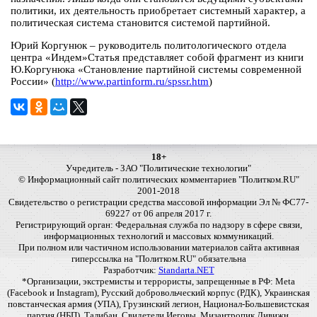
политики, их деятельность приобретает системный характер, а
политическая система становится системой партийной.
Юрий Коргунюк – руководитель политологического отдела
центра «Индем»Статья представляет собой фрагмент из книги
Ю.Коргунюка «Становление партийной системы современной
России» (
http://www.partinform.ru/spssr.htm
)
18+
Учредитель - ЗАО "Политические технологии"
© Информационный сайт политических комментариев "Политком.RU"
2001-2018
Свидетельство о регистрации средства массовой информации Эл № ФС77-
69227 от 06 апреля 2017 г.
Регистрирующий орган: Федеральная служба по надзору в сфере связи,
информационных технологий и массовых коммуникаций.
При полном или частичном использовании материалов сайта активная
гиперссылка на "Политком.RU" обязательна
Разработчик:
Standarta.NET
*Организации, экстремисты и террористы, запрещенные в РФ: Meta
(Facebook и Instagram), Русский добровольческий корпус (РДК), Украинская
повстанческая армия (УПА), Грузинский легион, Национал-Большевистская
партия (НБП), Талибан, Свидетели Иеговы, Мизантропик Дивижн,