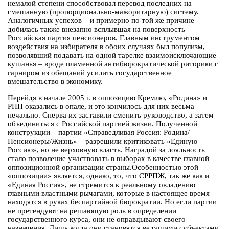
немалой степени способствовал перевод последних на
смешанную (пропорционально-мажоритарную) систему.
Аналогичных успехов – и примерно по той же причине –
добилась также внезапно всплывшая на поверхность
Российская партия пенсионеров. Главным инструментом
воздействия на избирателя в обоих случаях был популизм,
позволявший подавать на одной тарелке взаимоисключающие
кушанья – вроде пламенной антибюрократической риторики с
гарниром из обещаний усилить государственное
вмешательство в экономику.
Перейдя в начале 2005 г. в оппозицию Кремлю, «Родина» и
РПП оказались в опале, и это кончилось для них весьма
печально. Сперва их заставили сменить руководство, а затем –
объединиться с Российской партией жизни. Полученной
конструкции – партии «Справедливая Россия: Родина/
Пенсионеры/Жизнь» – разрешили критиковать «Единую
Россию», но не верховную власть. Наградой за лояльность
стало позволение участвовать в выборах в качестве главной
оппозиционной организации страны.Особенностью этой
«оппозиции» является, однако, то, что СРРПЖ, так же как и
«Единая Россия», не стремится к реальному овладению
главными властными рычагами, которые в настоящее время
находятся в руках беспартийной бюрократии. Но если партии
не претендуют на решающую роль в определении
государственного курса, они не оправдывают своего
назначения. Лишь когда они становятся ведущими субъектами