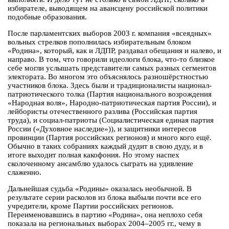
избирателе, выводящем на авансцену российской политики
подобные образования.
После парламентских выборов 2003 г. компания «всеядных»
вольных стрелков пополнилась избирательным блоком
«Родина», который, как и ЛДПР, раздавал обещания и налево, и
направо. В том, что говорили идеологи блока, что-то близкое
себе могли услышать представители самых разных сегментов
электората. Во многом это объяснялось разношёрстностью
участников блока. Здесь были и традиционалисты национал-
патриотического толка (Партия национального возрождения
«Народная воля», Народно-патриотическая партия России), и
лейбористы отечественного разлива (Российская партия
труда), и социал-патриоты (Социалистическая единая партия
России («Духовное наследие»)), и защитники интересов
провинции (Партия российских регионов) и много кого ещё.
Обычно в таких собраниях каждый дудит в свою дуду, и в
итоге выходит полная какофония. Но этому наспех
сколоченному ансамблю удалось сыграть на удивление
слаженно.
Дальнейшая судьба «Родины» оказалась необычной. В
результате серии расколов из блока выбыли почти все его
учредители, кроме Партии российских регионов.
Переименовавшись в партию «Родина», она неплохо себя
показала на региональных выборах 2004–2005 гг., чему в