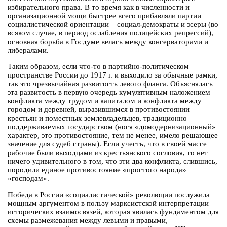
избирательного права. В то время как в численности и
организационной мощи быстрее всего прибавляли партии
социалистической ориентации – социал-демократы и эсеры (во
всяком случае, в период ослабления полицейских репрессий),
основная борьба в Госдуме велась между консерваторами и
либералами.
Таким образом, если что-то в партийно-политическом
пространстве России до 1917 г. и выходило за обычные рамки,
так это чрезвычайная развитость левого фланга. Объяснялась
эта развитость в первую очередь кумулятивным наложением
конфликта между трудом и капиталом и конфликта между
городом и деревней, выразившимся в противостоянии
крестьян и поместных землевладельцев, традиционно
поддерживаемых государством (нося «домодернизационный»
характер, это противостояние, тем не менее, имело решающее
значение для судеб страны). Если учесть, что в своей массе
рабочие были выходцами из крестьянского сословия, то нет
ничего удивительного в том, что эти два конфликта, слившись,
породили единое противостояние «простого народа»
«господам».
Победа в России «социалистической» революции послужила
мощным аргументом в пользу марксистской интерпретации
исторических взаимосвязей, которая явилась фундаментом для
схемы размежевания между левыми и правыми,