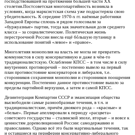
господствовавшей на протяжении большей части ХХ
столетия.Постсоветская многопартийность возникла в
условиях, когда марксистская схема уже подрастеряла свою
убедительность. К середине 1970-х гг. наёмные работники
Западной Европы сплошь и рядом голосовали за
«буржуазные» партии, тогда как значительная доля среднего
класса – за социалистические. Политическая жизнь
перестроечной России внесла ещё бóльшую путаницу в
использование понятий «левое» и «правое».
Многолетняя монополия на власть не могла не превратить
коммунистов в силу консервативную и даже в чём-то
традиционалистскую. Ослабление КПСС – в том числе в силу
внутренних противоречий – постепенно вывело на первый
план противостояние консерваторов и либералов, т.е.
сторонников сохранения монополии и сторонников поощрения
конкуренции. Постепенно данное противостояние вышло за
пределы партийной верхушки, а затем и самой КПСС.
Дезинтеграция Компартии СССР и эмансипация общества
высвободили самые разнообразные течения, в т.ч. и
традиционалистские, причём двоякого рода – «красные» и
«белые». Первые апеллировали к периоду «расцвета»
советского государства – сталинской эпохе, вторые – и вовсе к
ценностям дореволюционной России: самодержавию и
православию. Однако всё это были маргинальные течения, так
и оставшиеся на периферии консервативно-либерального