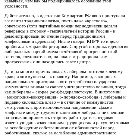
кавычках, чем как бы подчёркивалось осознание этой
условности.
Действительно, в идеологии Компартии РФ явно проступали
элементы традиционализма, пусть даже «красного»,
советского (хотя партийные вожди периодически делали
реверансы в сторону «тысячелетней истории России» и
демонстрировали почтение перед традиционными
конфессиями и церковью). Иначе говоря, КПРФ то и дело
прибегала к «правой» риторике. С другой стороны, идеология
либеральных партий имела отчётливый прогрессистский
оттенок, следовательно, на шкале «традиционализм–
прогрессизм» они находились левее центра.
Да и на многих прочих шкалах либералы тяготели к левому
краю, а коммунисты – к правому. Например, в вопросах
национально-территориального устройства государства
коммунисты занимали скорее унитаристскую позицию, тогда
как либералы – скорее (кон)федералистскую. В дихотомии
«монополия–конкуренция» («порядок–свобода») либералы и
подавно склонялись влево – в отличие от коммунистов,
смотревших в противоположном направлении. Даже в
конфликте между трудом и капиталом либералы не спешили
однозначно принимать сторону работодателя, отдавая
известную дань «завоеваниям трудящихся» и ратуя не столько
за освобождение собственников от обязанностей перед
работниками, сколько за ослабление административного