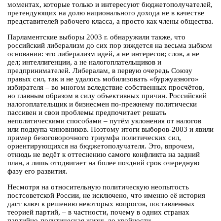
моментах, которые только и интересуют бюджетополучателей,
претендующих на долю национального дохода не в качестве
представителей рабочего класса, а просто как члены общества.
Парламентские выборы 2003 г. обнаружили также, что
российский либерализм до сих пор зиждется на весьма зыбком
основании: это либерализм идей, а не интересов; слов, а не
дел; интеллигенции, а не налогоплательщиков и
предпринимателей. Либералам, в первую очередь Союзу
правых сил, так и не удалось мобилизовать «буржуазного»
избирателя – во многом вследствие собственных просчётов,
но главным образом в силу объективных причин. Российский
налогоплательщик и бизнесмен по-прежнему политически
пассивен и свои проблемы предпочитает решать
неполитическими способами – путём уклонения от налогов
или подкупа чиновников. Поэтому итоги выборов-2003 и явили
пример безоговорочного триумфа политических сил,
ориентирующихся на бюджетополучателя. Это, впрочем,
отнюдь не ведёт к оттеснению самого конфликта на задний
план, а лишь отодвигает на более поздний срок очередную
фазу его развития.
Несмотря на относительную политическую неопытость
постсоветской России, не исключено, что именно её история
даст ключ к решению некоторых вопросов, поставленных
теорией партий, – в частности, почему в одних странах
партийно-политическая жизнь до крайности