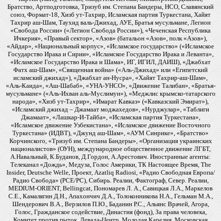
Братство, Артподготовка, Тризуб им. Степана Бандеры, НСО, Славянский
союз, Формат-18, Хизб ут-Тахрир, Исламская партия Туркестана, Хайят
Тахрир аш-Шам, Таухид валь-Джихад, АУЕ, Братья мусульмане, Легион
«Свобода России» («Легион Свобода России»), «Чеченская Республика
Ичкерия», «Правый сектор», «Азов» (батальон «Азов», полк «Азов»),
«Айдар», «Национальный корпус», «Исламское государство» («Исламское
Государство Ирака и Сирии», «Исламское Государство Ирака и Леванта»,
«Исламское Государство Ирака и Шама», ИГ, ИГИЛ, ДАИШ), «Джабхат
Фатх аш-Шам», «Священная война» («Аль-Джихад» или «Египетский
исламский джихад»), «Джабхат ан-Нусра», «Хайят Тахрир-аш-Шам»,
«Аль-Каида», «Аш-Шабаб», «УНА-УНСО», «Движение Талибан», «Братья-
мусульмане» («Аль-Ихван аль-Муслимун»), «Меджлис крымско-татарского
народа», «Хизб ут-Тахрир», «Имарат Кавказ» («Кавказский Эмират»),
«Исламский джихад – Джамаат моджахедов», «Нурджулар», «Таблиги
Джамаат», «Лашкар-И-Тайба», «Исламская партия Туркестана»,
«Исламское движение Узбекистана», «Исламское движение Восточного
Туркестана» (ИДВТ), «Джунд аш-Шам», «АУМ Синрике», «Братство»
Корчинского, «Тризуб им. Степана Бандеры», «Организация украинских
националистов» (ОУН), международное общественное движение ЛГБТ,
А.Навальный, К.Буданов, Д.Гордон, А.Арестович. Иностранные агенты:
Телеканал «Дождь», Медуза, Голос Америки, ТК Настоящее Время, The
Insider, Deutsche Welle, Проект, Azatliq Radiosi, «Радио Свободная Европа/
Радио Свобода» (PCE/PC), Сибирь. Реалии, Фактограф, Север. Реалии,
MEDIUM-ORIENT, Bellingcat, Пономарев Л. А., Савицкая Л.А., Маркелов
С.Е., Камалягин Д.Н., Апахончич Д.А., Толоконникова Н.А., Гельман М.А.,
Шендерович В.А., Верзилов П.Ю., Баданин Р.С., Альянс Врачей, Агора,
Голос, Гражданское содействие, Династия (фонд), За права человека,
Комитет против пыток, Левада-Центр, Молодая Карелия, Московская