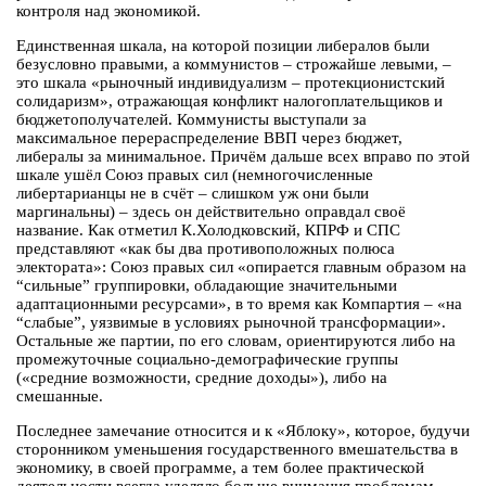
контроля над экономикой.
Единственная шкала, на которой позиции либералов были
безусловно правыми, а коммунистов – строжайше левыми, –
это шкала «рыночный индивидуализм – протекционистский
солидаризм», отражающая конфликт налогоплательщиков и
бюджетополучателей. Коммунисты выступали за
максимальное перераспределение ВВП через бюджет,
либералы за минимальное. Причём дальше всех вправо по этой
шкале ушёл Союз правых сил (немногочисленные
либертарианцы не в счёт – слишком уж они были
маргинальны) – здесь он действительно оправдал своё
название. Как отметил К.Холодковский, КПРФ и СПС
представляют «как бы два противоположных полюса
электората»: Союз правых сил «опирается главным образом на
“сильные” группировки, обладающие значительными
адаптационными ресурсами», в то время как Компартия – «на
“слабые”, уязвимые в условиях рыночной трансформации».
Остальные же партии, по его словам, ориентируются либо на
промежуточные социально-демографические группы
(«средние возможности, средние доходы»), либо на
смешанные.
Последнее замечание относится и к «Яблоку», которое, будучи
сторонником уменьшения государственного вмешательства в
экономику, в своей программе, а тем более практической