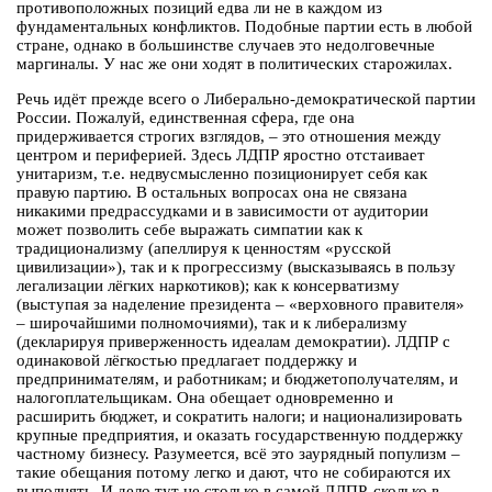
противоположных позиций едва ли не в каждом из
фундаментальных конфликтов. Подобные партии есть в любой
стране, однако в большинстве случаев это недолговечные
маргиналы. У нас же они ходят в политических старожилах.
Речь идёт прежде всего о Либерально-демократической партии
России. Пожалуй, единственная сфера, где она
придерживается строгих взглядов, – это отношения между
центром и периферией. Здесь ЛДПР яростно отстаивает
унитаризм, т.е. недвусмысленно позиционирует себя как
правую партию. В остальных вопросах она не связана
никакими предрассудками и в зависимости от аудитории
может позволить себе выражать симпатии как к
традиционализму (апеллируя к ценностям «русской
цивилизации»), так и к прогрессизму (высказываясь в пользу
легализации лёгких наркотиков); как к консерватизму
(выступая за наделение президента – «верховного правителя»
– широчайшими полномочиями), так и к либерализму
(декларируя приверженность идеалам демократии). ЛДПР с
одинаковой лёгкостью предлагает поддержку и
предпринимателям, и работникам; и бюджетополучателям, и
налогоплательщикам. Она обещает одновременно и
расширить бюджет, и сократить налоги; и национализировать
крупные предприятия, и оказать государственную поддержку
частному бизнесу. Разумеется, всё это заурядный популизм –
такие обещания потому легко и дают, что не собираются их
выполнять. И дело тут не столько в самой ЛДПР, сколько в