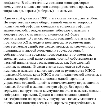
конфликта. В общественном сознании «консерваторы»-
коммунисты вполне логично ассоциировались с правыми,
тогда как демократы (либералы) – с левыми.
Однако ещё до августа 1991 г. эта схема начала давать сбои.
По мере того как нерв общественной жизни от вопросов
политической реформы смещался к вопросам реформы
экономической, отождествление либералов с левыми, а
консерваторов с правыми становилось всё более
сомнительным. В рамках господствовавшей почти на всём
протяжении ХХ в. модели политического размежевания
неотъемлемым атрибутом левых являлась приверженность
принципам плановой экономики и государственной
собственности на средства производства, в то время как
апология рыночной конкуренции, частной собственности и
частной инициативы рассматривалась как безусловный
признак правизны. В связи с этим демократов всё реже
именовали левыми, а консерваторов из руководства КПСС –
правыми.Наконец, крах КПСС и всей политической системы, в
основе которой лежала монополия одной партии на
управление страной, привёл к окончательному перемещению
главных баталий в экономическую сферу. Всё вроде бы
вернулось на круги своя: коммунистов стали называть левыми,
либералов – правыми. Однако в использовании данной
классификации по-прежнему ощущалась некая условность;
очень часто понятия «левые» и «правые» употреблялись в